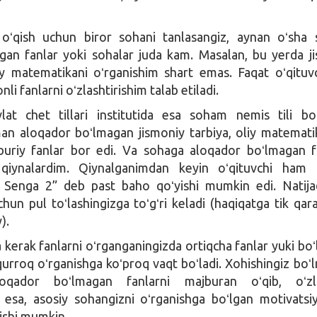
oʻqish uchun biror sohani tanlasangiz, aynan oʻsha
agan fanlar yoki sohalar juda kam. Masalan, bu yerda j
iy matematikani oʻrganishim shart emas. Faqat oʻqituvc
li fanlarni oʻzlashtirishim talab etiladi.
at chet tillari institutida esa soham nemis tili boʻ
 aloqador boʻlmagan jismoniy tarbiya, oliy matemati
buriy fanlar bor edi. Va sohaga aloqador boʻlmagan f
a qiynalardim. Qiynalganimdan keyin oʻqituvchi ham
 Senga 2” deb past baho qoʻyishi mumkin edi. Natij
chun pul toʻlashingizga toʻgʻri keladi (haqiqatga tik qar
).
 kerak fanlarni oʻrganganingizda ortiqcha fanlar yuki boʻ
urroq oʻrganishga koʻproq vaqt boʻladi. Xohishingiz boʻ
oqador boʻlmagan fanlarni majburan oʻqib, oʻzla
 esa, asosiy sohangizni oʻrganishga boʻlgan motivats
tishi mumkin.