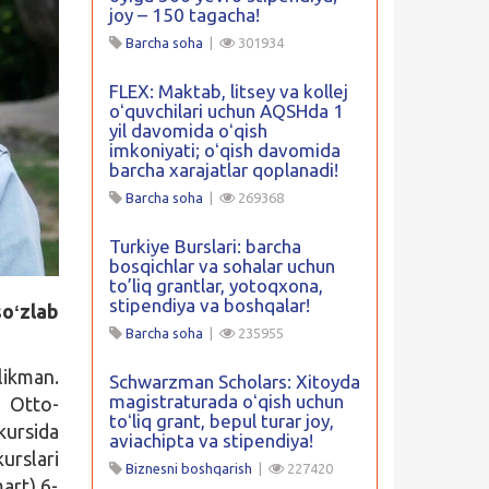
joy – 150 tagacha!
Barcha soha
|
301934
FLEX: Maktab, litsey va kollej
oʻquvchilari uchun AQSHda 1
yil davomida oʻqish
imkoniyati; oʻqish davomida
barcha xarajatlar qoplanadi!
Barcha soha
|
269368
Turkiye Burslari: barcha
bosqichlar va sohalar uchun
to’liq grantlar, yotoqxona,
stipendiya va boshqalar!
soʻzlab
Barcha soha
|
235955
ikman.
Schwarzman Scholars: Xitoyda
magistraturada oʻqish uchun
n Otto-
toʻliq grant, bepul turar joy,
kursida
aviachipta va stipendiya!
urslari
Biznesni boshqarish
|
227420
art) 6-