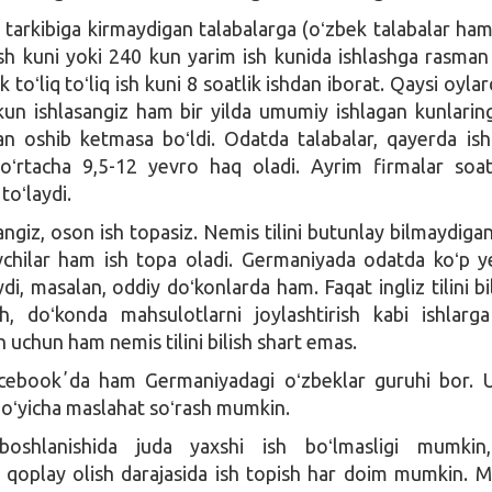
 tarkibiga kirmaydigan talabalarga (oʻzbek talabalar ham)
ish kuni yoki 240 kun yarim ish kunida ishlashga rasman
k toʻliq toʻliq ish kuni 8 soatlik ishdan iborat. Qaysi oyla
un ishlasangiz ham bir yilda umumiy ishlagan kunlarin
dan oshib ketmasa boʻldi. Odatda talabalar, qayerda ish
 oʻrtacha 9,5-12 yevro haq oladi. Ayrim firmalar soa
toʻlaydi.
sangiz, oson ish topasiz. Nemis tilini butunlay bilmaydigan
iluvchilar ham ish topa oladi. Germaniyada odatda koʻp y
di, masalan, oddiy doʻkonlarda ham. Faqat ingliz tilini bi
sh, doʻkonda mahsulotlarni joylashtirish kabi ishlarga
 uchun ham nemis tilini bilish shart emas.
cebookʼda ham Germaniyadagi oʻzbeklar guruhi bor. 
boʻyicha maslahat soʻrash mumkin.
boshlanishida juda yaxshi ish boʻlmasligi mumkin,
ni qoplay olish darajasida ish topish har doim mumkin. M