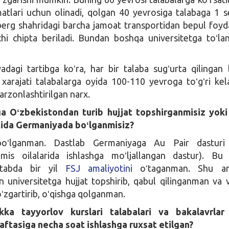
matlari uchun olinadi, qolgan 40 yevrosiga talabaga 1 
rg shahridagi barcha jamoat transportidan bepul foyd
hi chipta beriladi. Bundan boshqa universitetga toʻla
dagi tartibga koʻra, har bir talaba sugʻurta qilingan b
 xarajati talabalarga oyida 100-110 yevroga toʻgʻri kel
arzonlashtirilgan narx.
ga Oʻzbekistondan turib hujjat topshirganmisiz yoki
tida Germaniyada boʻlganmisiz?
oʻlganman. Dastlab Germaniyaga Au Pair dasturi 
is oilalarida ishlashga moʻljallangan dastur). Bu 
ktabda bir yil
FSJ amaliyotini
oʻtaganman. Shu am
n universitetga hujjat topshirib, qabul qilinganman va 
oʻzgartirib, oʻqishga qolganman.
likka tayyorlov kurslari talabalari va bakalavrlar
ftasiga necha soat ishlashga ruxsat etilgan?