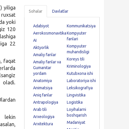
 yiliga
Sohalar
Davlatlar
 ruxsat
rda yoki
Adabiyot
Kommunikatsiya
giz 120
Aerokosmonavtika
Kompyuter
lashiga
fanlari
AI
tiga 22
Kompyuter
Aktyorlik
muhandisligi
Amaliy fanlar
Koreys tili
, faqat
Amaliy fanlar va
Kriminologiya
erlarda
Gumanitar
yordam
Kutubxona ishi
lsangiz
Anatomiya
Laboratoriya ishi
 oladi.
Animatsiya
Leksikografiya
Aniq fanlar
Lingvistika
Ulardan
Antrapologiya
Logistika
Arab tili
Loyihalarni
boshqarish
 lekin
Arxeologiya
Madaniyat
asalan,
Arxitektura