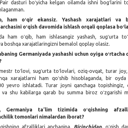
ir dasturi boʻyicha kelgan oilamda ishni bogʻlarini t
shlaganman.
b, ham oʻqir ekansiz. Yashash xarajatlari va 
archasini oʻqish davomida ishlash orqali qoplasa boʻl
a ham oʻqib, ham ishlasangiz yashash, sugʻurta toʻl
a boshqa xarajatlaringizni bemalol qoplay olasiz.
alabaning Germaniyada yashashi uchun oyiga oʻrtacha
?
estr toʻlovi, sugʻurta toʻlovlari, oziq-ovqat, turar joy,
qa xarajatlarni ham qoʻshib hisoblaganda, bir oyda
00 yevro ishlatadi. Turar joyni qanchaga topishingiz,
iz va shu kabilarga qarab bu summa biroz oʻzgarishi 
a, Germaniya taʼlim tizimida oʻqishning afzal
chilik tomonlari nimalardan iborat?
ishning afzalliklari anchagina.
Birinchidan,
oʻqish d