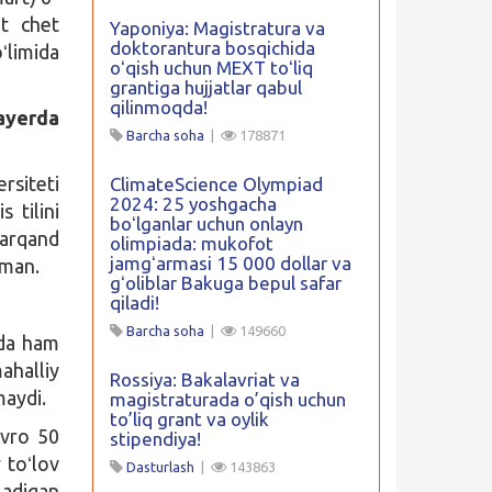
t chet
Yaponiya: Magistratura va
doktorantura bosqichida
ʻlimida
oʻqish uchun MEXT toʻliq
grantiga hujjatlar qabul
qilinmoqda!
ayerda
Barcha soha
|
178871
siteti
ClimateScience Olympiad
2024: 25 yoshgacha
 tilini
boʻlganlar uchun onlayn
marqand
olimpiada: mukofot
jamgʻarmasi 15 000 dollar va
nman.
gʻoliblar Bakuga bepul safar
qiladi!
Barcha soha
|
149660
ida ham
ahalliy
Rossiya: Bakalavriat va
maydi.
magistraturada o’qish uchun
to’liq grant va oylik
evro 50
stipendiya!
 toʻlov
Dasturlash
|
143863
ladigan