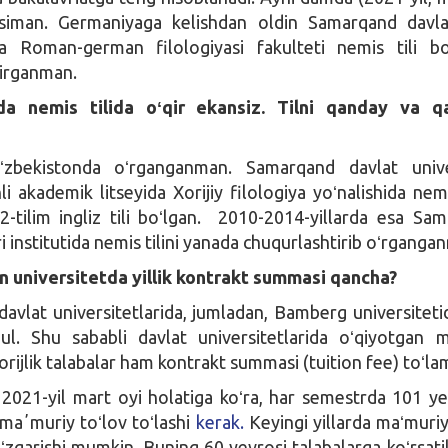
siman. Germaniyaga kelishdan oldin Samarqand davla
tida Roman-german filologiyasi fakulteti nemis tili bo
tirganman.
tda nemis tilida oʻqir ekansiz. Tilni qanday va q
ʻzbekistonda oʻrganganman. Samarqand davlat univer
i akademik litseyida Xorijiy filologiya yoʻnalishida nemis
-tilim ingliz tili boʻlgan. 2010-2014-yillarda esa Sa
ari institutida nemis tilini yanada chuqurlashtirib oʻrganga
an universitetda yillik kontrakt summasi qancha?
avlat universitetlarida, jumladan, Bamberg universitet
ul. Shu sababli davlat universitetlarida oʻqiyotgan m
orijlik talabalar ham kontrakt summasi (tuition fee) toʻla
, 2021-yil mart oyi holatiga koʻra, har semestrda 101 y
maʼmuriy toʻlov toʻlashi
kerak.
Keyingi yillarda maʻmuriy
oʻzgarishi mumkin. Buning 60 yevrosi talabalarga koʻrsati