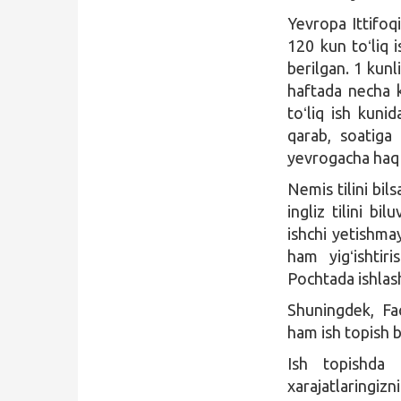
Yevropa Ittifoqi
120 kun toʻliq 
berilgan. 1 kunli
haftada necha k
toʻliq ish kuni
qarab, soatiga
yevrogacha haq 
Nemis tilini bil
ingliz tilini b
ishchi yetishmay
ham yigʻishtiri
Pochtada ishlash
Shuningdek, Fa
ham ish topish 
Ish topishda 
xarajatlaringiz