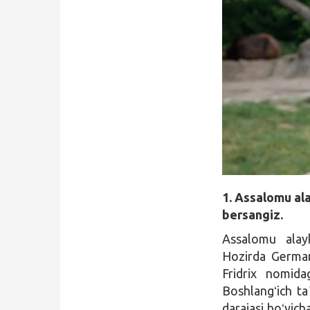
Qidirish
Kirish
1. Assalomu al
bersangiz.
Assalomu alay
Hozirda German
Fridrix nomida
Boshlangʻich ta
darajasi boʻyich