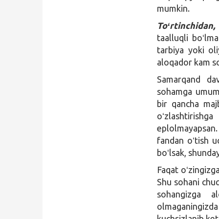
mumkin.
Toʻrtinchidan,
taalluqli boʻlm
tarbiya yoki ol
aloqador kam son
Samarqand davl
sohamga umuman
bir qancha maj
oʻzlashtirishg
eplolmayapsan.
fandan oʻtish u
boʻlsak, shunday
Faqat oʻzingizga
Shu sohani chuq
sohangizga al
olmaganingizda
kuchsizlanib ke