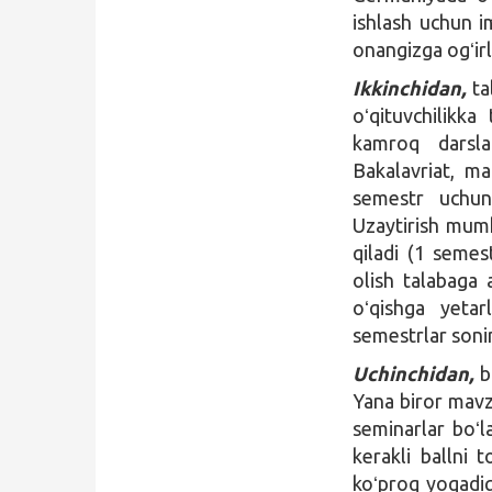
ishlash uchun i
onangizga ogʻirl
Ikkinchidan,
ta
oʻqituvchilikk
kamroq darsla
Bakalavriat, m
semestr uchun
Uzaytirish mumk
qiladi (1 seme
olish talabaga
oʻqishga yeta
semestrlar soni
Uchinchidan,
bu
Yana biror mavzu
seminarlar boʻl
kerakli ballni 
koʻproq yoqadig