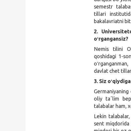
semestr talaba
tillari institu
bakalavriatni bi
2. Universite
oʻrgangansiz?
Nemis tilini O
qoshidagi 1-sonl
oʻrganganman, 2
davlat chet till
3. Siz oʻqiydig
Germaniyaning d
oliy taʼlim bep
talabalar ham, x
Lekin talabalar
sent miqdorida 
miqdori bir oz 