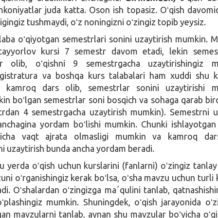
mkoniyatlar juda katta. Oson ish topasiz. Oʻqish davomi
igingiz tushmaydi, oʻz noningizni oʻzingiz topib yeysiz.
laba oʻqiyotgan semestrlari sonini uzaytirish mumkin. M
a tayyorlov kursi 7 semestr davom etadi, lekin semes
r olib, oʻqishni 9 semestrgacha uzaytirishingiz m
agistratura va boshqa kurs talabalari ham xuddi shu k
 kamroq dars olib, semestrlar sonini uzaytirishi m
in boʻlgan semestrlar soni bosqich va sohaga qarab bir
strdan 4 semestrgacha uzaytirish mumkin). Semestrni u
 anchagina yordam boʻlishi mumkin. Chunki ishlayotgan
rlicha vaqt ajrata olmasligi mumkin va kamroq dars
ni uzaytirish bunda ancha yordam beradi.
 yerda oʻqish uchun kurslarini (fanlarni) oʻzingiz tanlay 
ni oʻrganishingiz kerak boʻlsa, oʻsha mavzu uchun turli k
adi. Oʻshalardan oʻzingizga maʼqulini tanlab, qatnashishi
toʻplashingiz mumkin. Shuningdek, oʻqish jarayonida oʻz
an mavzularni tanlab, aynan shu mavzular boʻyicha oʻqi