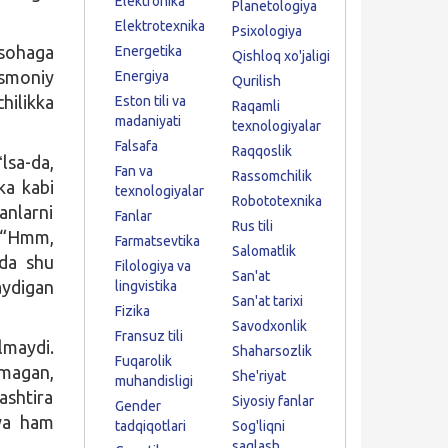
Elektronika
Planetologiya
Elektrotexnika
Psixologiya
 sohaga
Energetika
Qishloq xo'jaligi
ismoniy
Energiya
Qurilish
hilikka
Eston tili va
Raqamli
madaniyati
texnologiyalar
Falsafa
Raqqoslik
lsa-da,
Fan va
Rassomchilik
ka kabi
texnologiyalar
Robototexnika
anlarni
Fanlar
Rus tili
 “Hmm,
Farmatsevtika
Salomatlik
ada shu
Filologiya va
San'at
aydigan
lingvistika
San'at tarixi
Fizika
Savodxonlik
Fransuz tili
lmaydi.
Shaharsozlik
Fuqarolik
lmagan,
She'riyat
muhandisligi
shtira
Siyosiy fanlar
Gender
iya ham
tadqiqotlari
Sog'liqni
saqlash