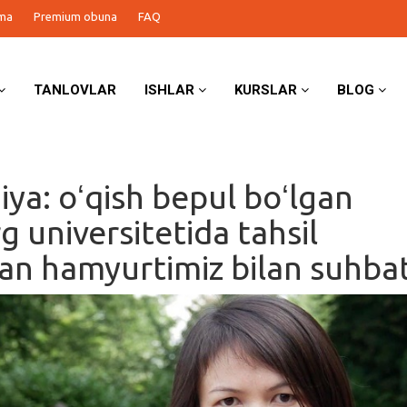
ma
Premium obuna
FAQ
TANLOVLAR
ISHLAR
KURSLAR
BLOG
ya: oʻqish bepul boʻlgan
 universitetida tahsil
an hamyurtimiz bilan suhba