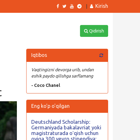
Kirish
|
Qidirish
Iqtibos
Vaqtingizni devorga urib, undan
eshik paydo qilishga sarflamang
- Coco Chanel
t
Eng ko'p o'qilgan
Deutschland Scholarship:
Germaniyada bakalavriat yoki
magistraturada oʻqish uchun
oyiga 300 yevro stipendiya;