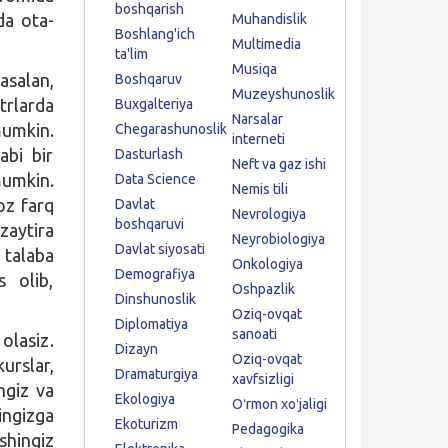
boshqarish
da ota-
Muhandislik
Boshlang'ich
Multimedia
ta'lim
Musiqa
asalan,
Boshqaruv
Muzeyshunoslik
trlarda
Buxgalteriya
Narsalar
umkin.
Chegarashunoslik
interneti
abi bir
Dasturlash
Neft va gaz ishi
umkin.
Data Science
Nemis tili
oz farq
Davlat
Nevrologiya
boshqaruvi
zaytira
Neyrobiologiya
Davlat siyosati
 talaba
Onkologiya
Demografiya
 olib,
Oshpazlik
Dinshunoslik
Oziq-ovqat
Diplomatiya
sanoati
olasiz.
Dizayn
Oziq-ovqat
urslar,
Dramaturgiya
xavfsizligi
ngiz va
Ekologiya
Oʻrmon xoʻjaligi
ingizga
Ekoturizm
Pedagogika
shingiz