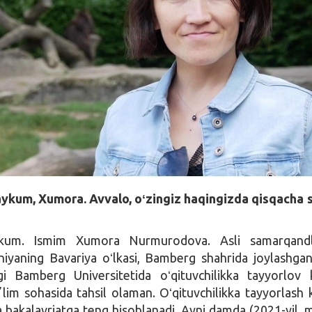
aykum, Xumora. Avvalo, oʻzingiz haqingizda qisqacha 
kum. Ismim Xumora Nurmurodova. Asli samarqandl
iyaning Bavariya oʻlkasi, Bamberg shahrida joylashga
gi Bamberg Universitetida oʻqituvchilikka tayyorlov 
ʼlim sohasida tahsil olaman. Oʻqituvchilikka tayyorlash k
a bakalavriatga teng hisoblanadi. Ayni damda (2021-yil, m