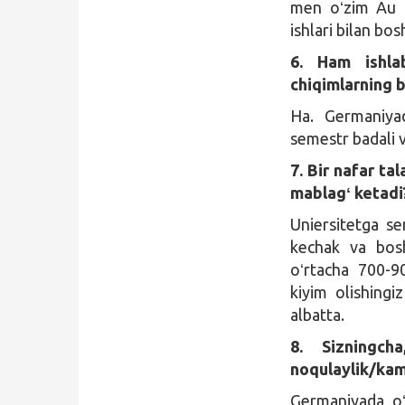
men oʻzim Au Pa
ishlari bilan bo
6. Ham ishla
chiqimlarning b
Ha. Germaniyad
semestr badali v
7. Bir nafar t
mablagʻ ketadi
Uniersitetga sem
kechak va bosh
oʻrtacha 700-9
kiyim olishing
albatta.
8. Sizningch
noqulaylik/kam
Germaniyada oʻq