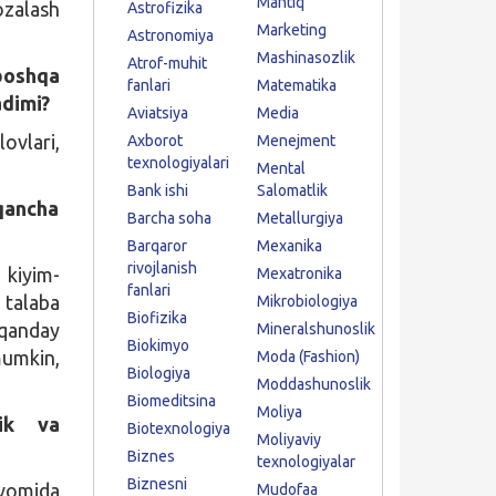
Mantiq
ozalash
Astrofizika
Marketing
Astronomiya
Mashinasozlik
Atrof-muhit
boshqa
fanlari
Matematika
adimi?
Aviatsiya
Media
ovlari,
Axborot
Menejment
texnologiyalari
Mental
Bank ishi
Salomatlik
 qancha
Barcha soha
Metallurgiya
Barqaror
Mexanika
rivojlanish
 kiyim-
Mexatronika
fanlari
 talaba
Mikrobiologiya
Biofizika
 qanday
Mineralshunoslik
Biokimyo
mumkin,
Moda (Fashion)
Biologiya
Moddashunoslik
Biomeditsina
Moliya
lik va
Biotexnologiya
Moliyaviy
Biznes
texnologiyalar
Biznesni
avomida
Mudofaa