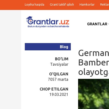
Loyiha haqida
Grant taklif qilish
Hamkorlar
Rekla
GRANTLAR
Grantlar
Tanlovlar
Blog
Germani
Ishlar
BO'LIM
Bamberg
Tavsiyalar
olayotg
Kurslar
O'QILGAN
7057 marta
Blog
CHOP ETILGAN
19.03.2021
Yana