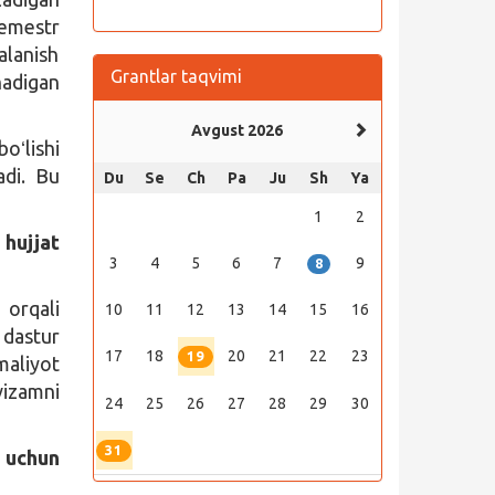
semestr
alanish
Grantlar taqvimi
nadigan
Avgust 2026
oʻlishi
adi. Bu
Du
Se
Ch
Pa
Ju
Sh
Ya
1
2
 hujjat
3
4
5
6
7
9
8
orqali
10
11
12
13
14
15
16
dastur
17
18
20
21
22
23
19
aliyot
vizamni
24
25
26
27
28
29
30
31
 uchun