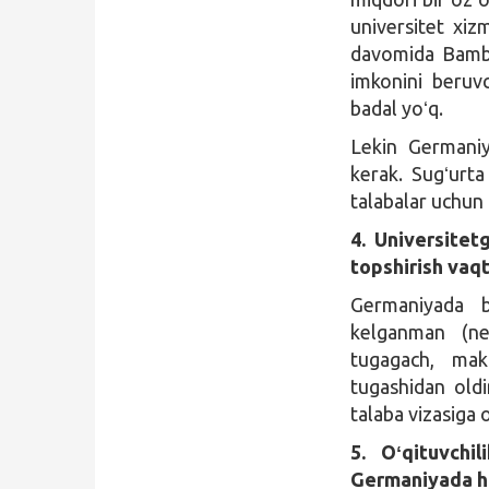
universitet xiz
davomida Bambe
imkonini beruvc
badal yoʻq.
Lekin Germaniya
kerak. Sugʻurta
talabalar uchun 
4. Universitet
topshirish vaq
Germaniyada b
kelganman (nem
tugagach, ma
tugashidan oldi
talaba vizasiga 
5. Oʻqituvchi
Germaniyada ha