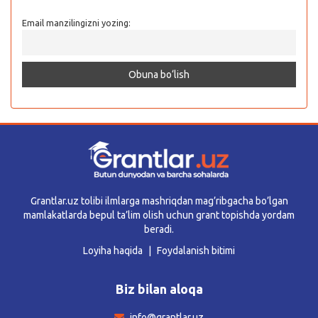
Email manzilingizni yozing:
Grantlar.uz tolibi ilmlarga mashriqdan mag’ribgacha bo’lgan
mamlakatlarda bepul ta’lim olish uchun grant topishda yordam
beradi.
Loyiha haqida
Foydalanish bitimi
Biz bilan aloqa
info@grantlar.uz