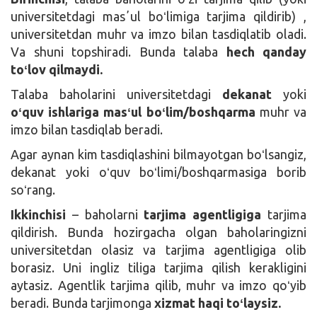
universitetdagi masʼul boʻlimiga tarjima qildirib) ,
universitetdan muhr va imzo bilan tasdiqlatib oladi.
Va shuni topshiradi. Bunda talaba
hech qanday
toʻlov qilmaydi.
Talaba baholarini universitetdagi
dekanat
yoki
oʻquv ishlariga masʻul boʻlim/boshqarma
muhr va
imzo bilan tasdiqlab beradi.
Agar aynan kim tasdiqlashini bilmayotgan boʻlsangiz,
dekanat yoki oʻquv boʻlimi/boshqarmasiga borib
soʻrang.
Ikkinchisi
– baholarni
tarjima agentligiga
tarjima
qildirish. Bunda hozirgacha olgan baholaringizni
universitetdan olasiz va tarjima agentligiga olib
borasiz. Uni ingliz tiliga tarjima qilish kerakligini
aytasiz. Agentlik tarjima qilib, muhr va imzo qoʻyib
beradi. Bunda tarjimonga
xizmat haqi toʻlaysiz.