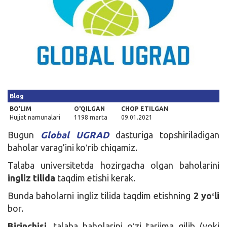
Kirish
Blog
BO'LIM
O'QILGAN
CHOP ETILGAN
Hujjat namunalari
1198 marta
09.01.2021
Bugun
Global UGRAD
dasturiga topshiriladigan
baholar varag’ini koʻrib chiqamiz.
Talaba universitetda hozirgacha olgan baholarini
ingliz tilida
taqdim etishi kerak.
Bunda baholarni ingliz tilida taqdim etishning
2 yoʻli
bor.
Birinchisi
, talaba baholarini oʻzi tarjima qilib (yoki