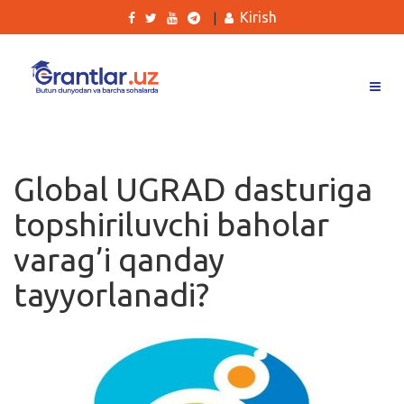
Kirish
|
Grantlar
Tanlovlar
Global UGRAD dasturiga
Ishlar
topshiriluvchi baholar
Kurslar
varag’i qanday
Blog
tayyorlanadi?
Yana
Qidirish