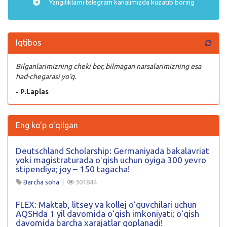
Yangiliklarni
telegram
kanalimizda kuzatib boring
Iqtibos
Bilganlarimizning cheki bor, bilmagan narsalarimizning esa
had-chegarasi yo‘q.
- P.Laplas
Eng ko'p o'qilgan
Deutschland Scholarship: Germaniyada bakalavriat
yoki magistraturada oʻqish uchun oyiga 300 yevro
stipendiya; joy – 150 tagacha!
Barcha soha
|
301844
FLEX: Maktab, litsey va kollej oʻquvchilari uchun
AQSHda 1 yil davomida oʻqish imkoniyati; oʻqish
davomida barcha xarajatlar qoplanadi!