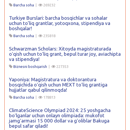
Barcha soha
|
269232
Turkiye Burslari: barcha bosqichlar va sohalar
uchun to’liq grantlar, yotoqxona, stipendiya va
boshqalar!
Barcha soha
|
235818
Schwarzman Scholars: Xitoyda magistraturada
oʻqish uchun toʻliq grant, bepul turar joy, aviachipta
va stipendiya!
Biznesni boshqarish
|
227353
Yaponiya: Magistratura va doktorantura
bosqichida oʻqish uchun MEXT toʻliq grantiga
hujjatlar qabul qilinmoqda!
Barcha soha
|
178813
ClimateScience Olympiad 2024: 25 yoshgacha
boʻlganlar uchun onlayn olimpiada: mukofot
jamgʻarmasi 15 000 dollar va gʻoliblar Bakuga
bepul safar qiladi!