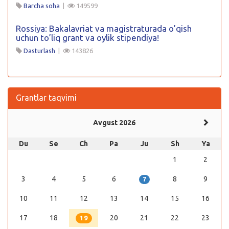
Barcha soha
|
149599
Rossiya: Bakalavriat va magistraturada o’qish
uchun to’liq grant va oylik stipendiya!
Dasturlash
|
143826
Grantlar taqvimi
Avgust 2026
Du
Se
Ch
Pa
Ju
Sh
Ya
1
2
3
4
5
6
8
9
7
10
11
12
13
14
15
16
17
18
20
21
22
23
19