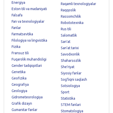
Energiya
Raqamli texnologiyalar
Eston tili va madaniyati
Raqqoslik
Falsafa
Rassomchilik
Fan va texnologiyalar
Robototexnika
Fanlar
Rus tili
Farmatsevtika
Salomatlik
Filologiya va lingvistika
San'at
Fizika
San'at tarixi
Fransuz tili
Savodxonlik
Fuqarolik muhandisligi
Shaharsozlik
Gender tadqiqotlari
She'riyat
Genetika
Siyosiy fanlar
Geofizika
Sog'liqni saqlash
Geografiya
Sotsiologiya
Geologiya
Sport
Gidrometeorologiya
Statistika
Grafik dizayn
STEM fanlari
Gumanitar fanlar
Stomatologiya