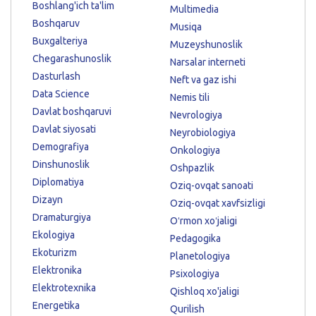
Boshlang'ich ta'lim
Multimedia
Boshqaruv
Musiqa
Buxgalteriya
Muzeyshunoslik
Chegarashunoslik
Narsalar interneti
Dasturlash
Neft va gaz ishi
Data Science
Nemis tili
Davlat boshqaruvi
Nevrologiya
Davlat siyosati
Neyrobiologiya
Demografiya
Onkologiya
Dinshunoslik
Oshpazlik
Diplomatiya
Oziq-ovqat sanoati
Dizayn
Oziq-ovqat xavfsizligi
Dramaturgiya
Oʻrmon xoʻjaligi
Ekologiya
Pedagogika
Ekoturizm
Planetologiya
Elektronika
Psixologiya
Elektrotexnika
Qishloq xo'jaligi
Energetika
Qurilish