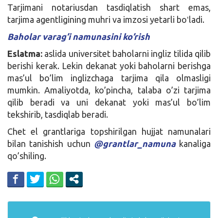
Tarjimani notariusdan tasdiqlatish shart emas,
tarjima agentligining muhri va imzosi yetarli boʻladi.
Baholar varag’i namunasini ko’rish
Eslatma:
aslida universitet baholarni ingliz tilida qilib
berishi kerak. Lekin dekanat yoki baholarni berishga
mas’ul bo’lim inglizchaga tarjima qila olmasligi
mumkin. Amaliyotda, ko’pincha, talaba o’zi tarjima
qilib beradi va uni dekanat yoki mas’ul bo’lim
tekshirib, tasdiqlab beradi.
Chet el grantlariga topshirilgan hujjat namunalari
bilan tanishish uchun
@grantlar_namuna
kanaliga
qo’shiling.