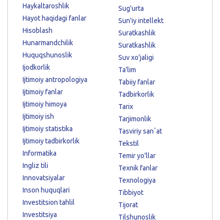
Haykaltaroshlik
Sug'urta
Hayot haqidagi fanlar
Sun'iy intellekt
Hisoblash
Suratkashlik
Hunarmandchilik
Suratkashlik
Huquqshunoslik
Suv xo'jaligi
Ijodkorlik
Ta'lim
Ijtimoiy antropologiya
Tabiiy fanlar
Ijtimoiy fanlar
Tadbirkorlik
Ijtimoiy himoya
Tarix
Ijtimoiy ish
Tarjimonlik
Ijtimoiy statistika
Tasviriy sanʼat
Ijtimoiy tadbirkorlik
Tekstil
Informatika
Temir yo'llar
Ingliz tili
Texnik fanlar
Innovatsiyalar
Texnologiya
Inson huquqlari
Tibbiyot
Investitsion tahlil
Tijorat
Investitsiya
Tilshunoslik