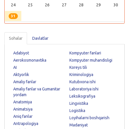
24
25
26
27
28
29
30
31
Sohalar
Davlatlar
Adabiyot
Kompyuter fanlari
Aerokosmonavtika
Kompyuter muhandisligi
AI
Koreys tili
Aktyorlik
Kriminologiya
Amaliy fanlar
Kutubxona ishi
Amaliy fanlar va Gumanitar
Laboratoriya ishi
yordam
Leksikografiya
Anatomiya
Lingvistika
Animatsiya
Logistika
Aniq fanlar
Loyihalarni boshqarish
Antrapologiya
Madaniyat