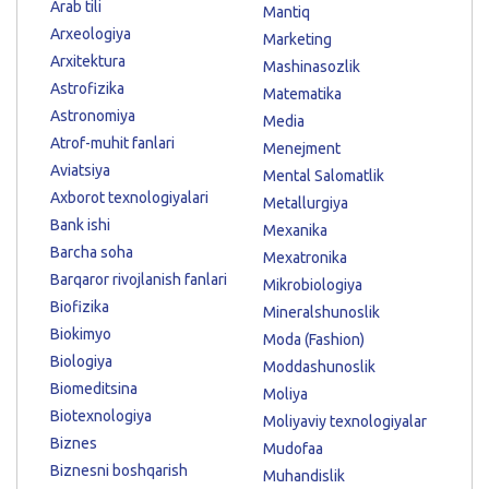
Arab tili
Mantiq
Arxeologiya
Marketing
Arxitektura
Mashinasozlik
Astrofizika
Matematika
Astronomiya
Media
Atrof-muhit fanlari
Menejment
Aviatsiya
Mental Salomatlik
Axborot texnologiyalari
Metallurgiya
Bank ishi
Mexanika
Barcha soha
Mexatronika
Barqaror rivojlanish fanlari
Mikrobiologiya
Biofizika
Mineralshunoslik
Biokimyo
Moda (Fashion)
Biologiya
Moddashunoslik
Biomeditsina
Moliya
Biotexnologiya
Moliyaviy texnologiyalar
Biznes
Mudofaa
Biznesni boshqarish
Muhandislik