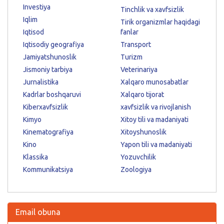
Investiya
Tinchlik va xavfsizlik
Iqlim
Tirik organizmlar haqidagi
Iqtisod
fanlar
Iqtisodiy geografiya
Transport
Jamiyatshunoslik
Turizm
Jismoniy tarbiya
Veterinariya
Jurnalistika
Xalqaro munosabatlar
Kadrlar boshqaruvi
Xalqaro tijorat
Kiberxavfsizlik
xavfsizlik va rivojlanish
Kimyo
Xitoy tili va madaniyati
Kinematografiya
Xitoyshunoslik
Kino
Yapon tili va madaniyati
Klassika
Yozuvchilik
Kommunikatsiya
Zoologiya
Email obuna