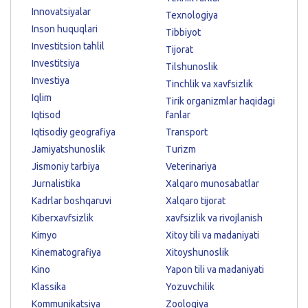
Innovatsiyalar
Texnologiya
Inson huquqlari
Tibbiyot
Investitsion tahlil
Tijorat
Investitsiya
Tilshunoslik
Investiya
Tinchlik va xavfsizlik
Iqlim
Tirik organizmlar haqidagi
Iqtisod
fanlar
Iqtisodiy geografiya
Transport
Jamiyatshunoslik
Turizm
Jismoniy tarbiya
Veterinariya
Jurnalistika
Xalqaro munosabatlar
Kadrlar boshqaruvi
Xalqaro tijorat
Kiberxavfsizlik
xavfsizlik va rivojlanish
Kimyo
Xitoy tili va madaniyati
Kinematografiya
Xitoyshunoslik
Kino
Yapon tili va madaniyati
Klassika
Yozuvchilik
Kommunikatsiya
Zoologiya