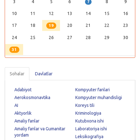
3
4
5
6
8
9
7
10
11
12
13
14
15
16
17
18
20
21
22
23
19
24
25
26
27
28
29
30
31
Sohalar
Davlatlar
Adabiyot
Kompyuter fanlari
Aerokosmonavtika
Kompyuter muhandisligi
AI
Koreys tili
Aktyorlik
Kriminologiya
Amaliy fanlar
Kutubxona ishi
Amaliy fanlar va Gumanitar
Laboratoriya ishi
yordam
Leksikografiya