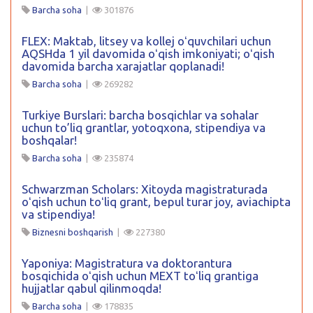
Barcha soha
|
301876
FLEX: Maktab, litsey va kollej oʻquvchilari uchun
AQSHda 1 yil davomida oʻqish imkoniyati; oʻqish
davomida barcha xarajatlar qoplanadi!
Barcha soha
|
269282
Turkiye Burslari: barcha bosqichlar va sohalar
uchun to’liq grantlar, yotoqxona, stipendiya va
boshqalar!
Barcha soha
|
235874
Schwarzman Scholars: Xitoyda magistraturada
oʻqish uchun toʻliq grant, bepul turar joy, aviachipta
va stipendiya!
Biznesni boshqarish
|
227380
Yaponiya: Magistratura va doktorantura
bosqichida oʻqish uchun MEXT toʻliq grantiga
hujjatlar qabul qilinmoqda!
Barcha soha
|
178835