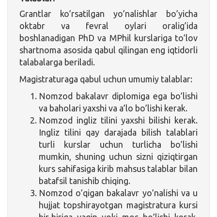
Grantlar ko’rsatilgan yo’nalishlar bo’yicha
oktabr va fevral oylari oralig’ida
boshlanadigan PhD va MPhil kurslariga to’lov
shartnoma asosida qabul qilingan eng iqtidorli
talabalarga beriladi.
Magistraturaga qabul uchun umumiy talablar:
Nomzod bakalavr diplomiga ega bo’lishi
va baholari yaxshi va a’lo bo’lishi kerak.
Nomzod ingliz tilini yaxshi bilishi kerak.
Ingliz tilini qay darajada bilish talablari
turli kurslar uchun turlicha bo’lishi
mumkin, shuning uchun sizni qiziqtirgan
kurs sahifasiga kirib mahsus talablar bilan
batafsil tanishib chiqing.
Nomzod o’qigan bakalavr yo’nalishi va u
hujjat topshirayotgan magistratura kursi