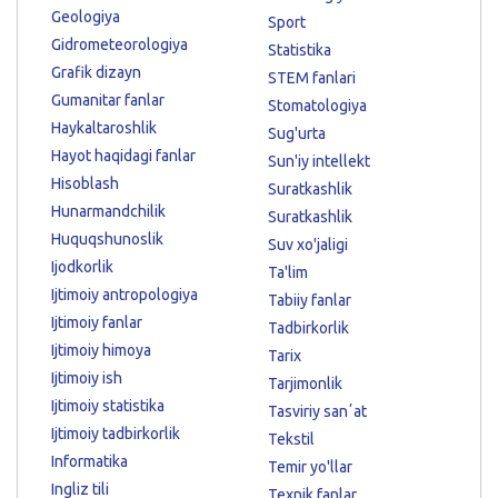
Geologiya
Sport
Gidrometeorologiya
Statistika
Grafik dizayn
STEM fanlari
Gumanitar fanlar
Stomatologiya
Haykaltaroshlik
Sug'urta
Hayot haqidagi fanlar
Sun'iy intellekt
Hisoblash
Suratkashlik
Hunarmandchilik
Suratkashlik
Huquqshunoslik
Suv xo'jaligi
Ijodkorlik
Ta'lim
Ijtimoiy antropologiya
Tabiiy fanlar
Ijtimoiy fanlar
Tadbirkorlik
Ijtimoiy himoya
Tarix
Ijtimoiy ish
Tarjimonlik
Ijtimoiy statistika
Tasviriy sanʼat
Ijtimoiy tadbirkorlik
Tekstil
Informatika
Temir yo'llar
Ingliz tili
Texnik fanlar