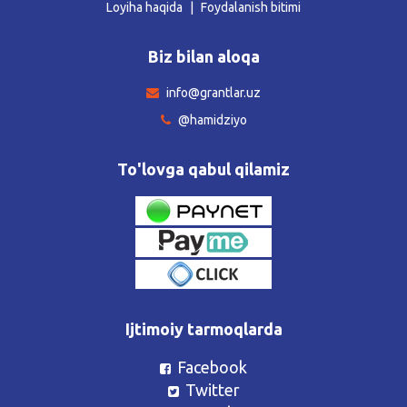
Loyiha haqida
Foydalanish bitimi
Biz bilan aloqa
info@grantlar.uz
@hamidziyo
To'lovga qabul qilamiz
Ijtimoiy tarmoqlarda
Facebook
Twitter