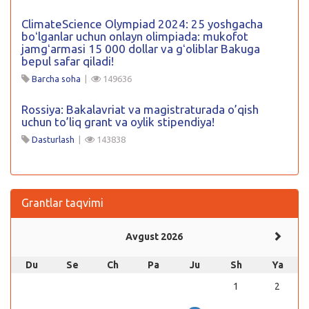
ClimateScience Olympiad 2024: 25 yoshgacha
boʻlganlar uchun onlayn olimpiada: mukofot
jamgʻarmasi 15 000 dollar va gʻoliblar Bakuga
bepul safar qiladi!
Barcha soha
|
149636
Rossiya: Bakalavriat va magistraturada o’qish
uchun to’liq grant va oylik stipendiya!
Dasturlash
|
143838
Grantlar taqvimi
Avgust 2026
Du
Se
Ch
Pa
Ju
Sh
Ya
1
2