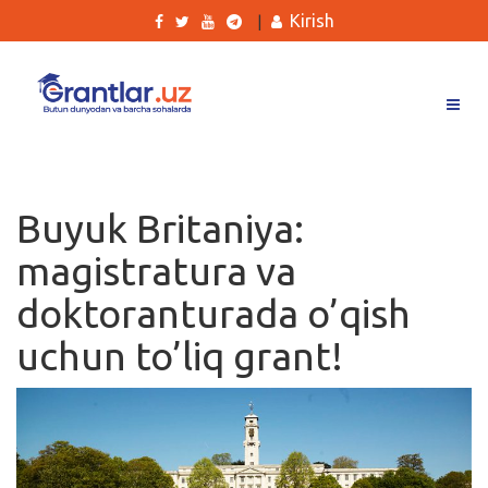
Kirish
|
Grantlar
Tanlovlar
Buyuk Britaniya:
Ishlar
magistratura va
Kurslar
doktoranturada o’qish
Blog
uchun to’liq grant!
Yana
Qidirish