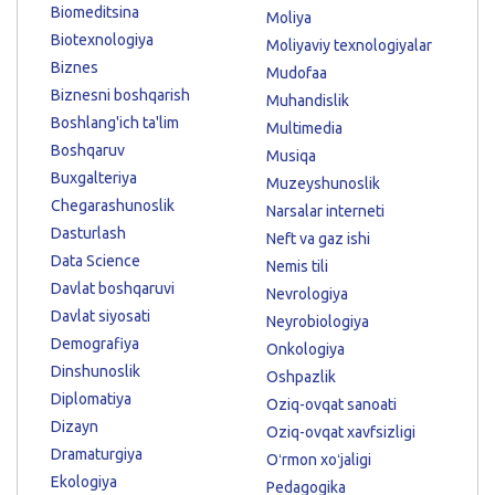
Biomeditsina
Moliya
Biotexnologiya
Moliyaviy texnologiyalar
Biznes
Mudofaa
Biznesni boshqarish
Muhandislik
Boshlang'ich ta'lim
Multimedia
Boshqaruv
Musiqa
Buxgalteriya
Muzeyshunoslik
Chegarashunoslik
Narsalar interneti
Dasturlash
Neft va gaz ishi
Data Science
Nemis tili
Davlat boshqaruvi
Nevrologiya
Davlat siyosati
Neyrobiologiya
Demografiya
Onkologiya
Dinshunoslik
Oshpazlik
Diplomatiya
Oziq-ovqat sanoati
Dizayn
Oziq-ovqat xavfsizligi
Dramaturgiya
Oʻrmon xoʻjaligi
Ekologiya
Pedagogika