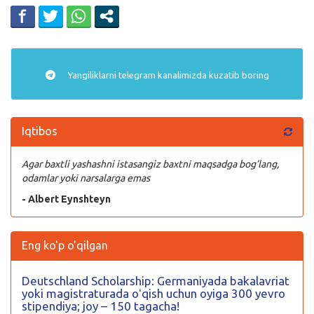
Yangiliklarni
telegram
kanalimizda kuzatib boring
Iqtibos
Agar baxtli yashashni istasangiz baxtni maqsadga bog’lang,
odamlar yoki narsalarga emas
- Albert Eynshteyn
Eng ko'p o'qilgan
Deutschland Scholarship: Germaniyada bakalavriat
yoki magistraturada oʻqish uchun oyiga 300 yevro
stipendiya; joy – 150 tagacha!