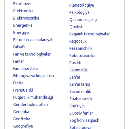
Ekoturizm
Planetologiya
Elektronika
Psixologiya
Elektrotexnika
Qishloq xo'jaligi
Energetika
Qurilish
Energiya
Raqamli texnologiyalar
Eston tili va madaniyati
Raqqoslik
Falsafa
Rassomchilik
Fan va texnologiyalar
Robototexnika
Fanlar
Rus tili
Farmatsevtika
Salomatlik
Filologiya va lingvistika
San'at
Fizika
San'at tarixi
Fransuz tili
Savodxonlik
Fuqarolik muhandisligi
Shaharsozlik
Gender tadqiqotlari
She'riyat
Genetika
Siyosiy fanlar
Geofizika
Sog'liqni saqlash
Geografiya
Sotsiologiya