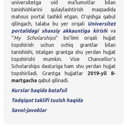
universitetga oid ma’lumotlar bilan
tanishishlarini qulaylashtirish maqsadida
mahsus portal tashkil etgan. O’qishga qabul
qilingach, talaba bu yer orqali
Universitet
portalidagi shaxsiy akkauntiga kirish
i va
“
My Scholarships
” bo’limi orqali hujjat
topshirish uchun ochiq grantlar bilan
tanishishi, istalgan grantga shu yerdan hujjat
topshirishi mumkin. Vice Chancellor’s
Scholarships dasturiga ham shu yerdan hujjat
topshiriladi. Grantga hujjatlar
2019-yil 8-
martgacha
qabul qilinadi.
Kurslar haqida batafsil
Tadqiqot taklifi tuzish haqida
Savol-javoblar