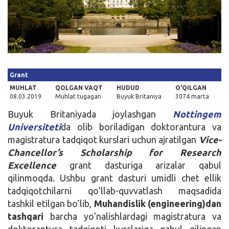
Kirish
Grant
MUHLAT
QOLGAN VAQT
HUDUD
O'QILGAN
08.03.2019
Muhlat tugagan
Buyuk Britaniya
3074 marta
Buyuk Britaniyada joylashgan
Nottingem
Universiteti
da olib boriladigan doktorantura va
magistratura tadqiqot kurslari uchun ajratilgan
Vice-
Chancellor’s Scholarship for Research
Excellence
grant dasturiga arizalar qabul
qilinmoqda. Ushbu grant dasturi umidli chet ellik
tadqiqotchilarni qo’llab-quvvatlash maqsadida
tashkil etilgan bo’lib,
Muhandislik (engineering)dan
tashqari
barcha yo’nalishlardagi magistratura va