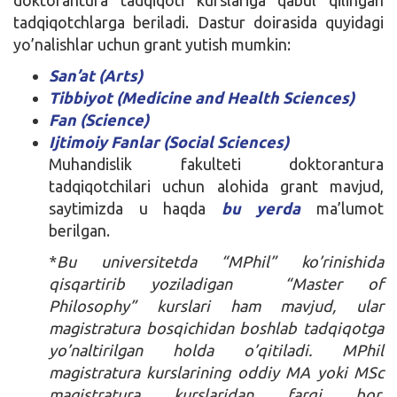
doktorantura tadqiqoti kurslariga qabul qilingan
tadqiqotchlarga beriladi. Dastur doirasida quyidagi
yo’nalishlar uchun grant yutish mumkin:
San’at (Arts)
Tibbiyot (Medicine and Health Sciences)
Fan (Science)
Ijtimoiy Fanlar (Social Sciences)
Muhandislik fakulteti doktorantura
tadqiqotchilari uchun alohida grant mavjud,
saytimizda u haqda
bu
yerda
ma’lumot
berilgan.
*
Bu universitetda “MPhil” ko’rinishida
qisqartirib yoziladigan “Master of
Philosophy” kurslari ham mavjud, ular
magistratura bosqichidan boshlab tadqiqotga
yo’naltirilgan holda o’qitiladi. MPhil
magistratura kurslarining oddiy MA yoki MSc
magistratura kurslaridan farqi bor.