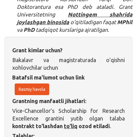
Doktorantura esa PhD deb ataladi. Grant
Universitetning
Nottingem shahrida
joylashgan binosida
o’qitiladigan faqat
MPhil
va
PhD
tadqiqot kurslariga ajratilgan.
Grant kimlar uchun?
Bakalavr va magistraturada o’qishni
xohlovchilar uchun
Batafsil ma'lumot uchun link
Rasmiy havola
Grantning manfaatli jihatlari:
Vice-Chancellor’s Scholarship for Research
Excellence grantini yutib olgan talaba
kontrakt to’lashdan
to’liq
ozod etiladi
.
Talablar: