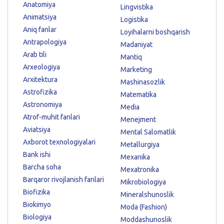
Anatomiya
Lingvistika
Animatsiya
Logistika
Aniq fanlar
Loyihalarni boshqarish
Antrapologiya
Madaniyat
Arab tili
Mantiq
Arxeologiya
Marketing
Arxitektura
Mashinasozlik
Astrofizika
Matematika
Astronomiya
Media
Atrof-muhit fanlari
Menejment
Aviatsiya
Mental Salomatlik
Axborot texnologiyalari
Metallurgiya
Bank ishi
Mexanika
Barcha soha
Mexatronika
Barqaror rivojlanish fanlari
Mikrobiologiya
Biofizika
Mineralshunoslik
Biokimyo
Moda (Fashion)
Biologiya
Moddashunoslik