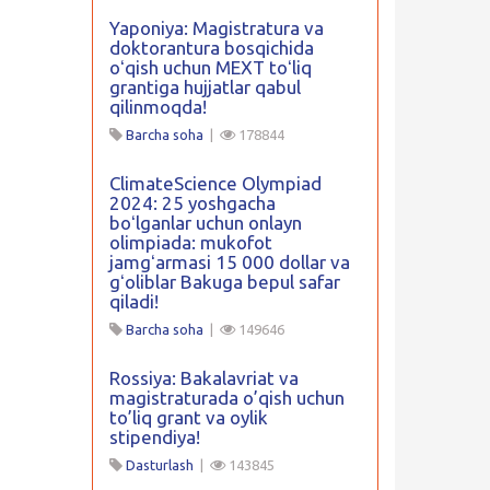
Yaponiya: Magistratura va
doktorantura bosqichida
oʻqish uchun MEXT toʻliq
grantiga hujjatlar qabul
qilinmoqda!
Barcha soha
|
178844
ClimateScience Olympiad
2024: 25 yoshgacha
boʻlganlar uchun onlayn
olimpiada: mukofot
jamgʻarmasi 15 000 dollar va
gʻoliblar Bakuga bepul safar
qiladi!
Barcha soha
|
149646
Rossiya: Bakalavriat va
magistraturada o’qish uchun
to’liq grant va oylik
stipendiya!
Dasturlash
|
143845