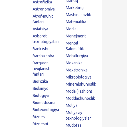
Mantiq
Astrofizika
Marketing
Astronomiya
Mashinasozlik
Atrof-muhit
fanlari
Matematika
Aviatsiya
Media
Axborot
Menejment
texnologiyalari
Mental
Bank ishi
Salomatlik
Barcha soha
Metallurgiya
Barqaror
Mexanika
rivojlanish
Mexatronika
fanlari
Mikrobiologiya
Biofizika
Mineralshunoslik
Biokimyo
Moda (Fashion)
Biologiya
Moddashunoslik
Biomeditsina
Moliya
Biotexnologiya
Moliyaviy
Biznes
texnologiyalar
Biznesni
Mudofaa