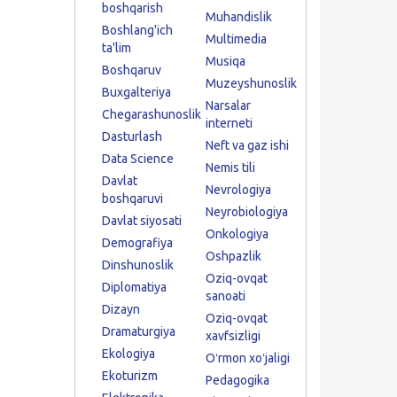
boshqarish
Muhandislik
Boshlang'ich
Multimedia
ta'lim
Musiqa
Boshqaruv
Muzeyshunoslik
Buxgalteriya
Narsalar
Chegarashunoslik
interneti
Dasturlash
Neft va gaz ishi
Data Science
Nemis tili
Davlat
Nevrologiya
boshqaruvi
Neyrobiologiya
Davlat siyosati
Onkologiya
Demografiya
Oshpazlik
Dinshunoslik
Oziq-ovqat
Diplomatiya
sanoati
Dizayn
Oziq-ovqat
Dramaturgiya
xavfsizligi
Ekologiya
Oʻrmon xoʻjaligi
Ekoturizm
Pedagogika