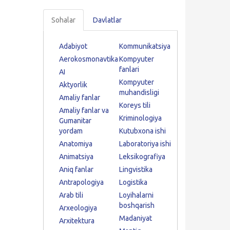
Sohalar
Davlatlar
Adabiyot
Kommunikatsiya
Aerokosmonavtika
Kompyuter
fanlari
AI
Kompyuter
Aktyorlik
muhandisligi
Amaliy fanlar
Koreys tili
Amaliy fanlar va
Kriminologiya
Gumanitar
yordam
Kutubxona ishi
Anatomiya
Laboratoriya ishi
Animatsiya
Leksikografiya
Aniq fanlar
Lingvistika
Antrapologiya
Logistika
Arab tili
Loyihalarni
boshqarish
Arxeologiya
Madaniyat
Arxitektura