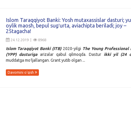
Islom Taraqqiyot Banki: Yosh mutaxassislar dasturi; yu
oylik maosh, bepul sugʻurta, aviachipta beriladi; joy –
25tagacha!
24.12.2019 |
8968
Islom Taraqqiyot Banki (ITB)
2020-yilgi
The Young Professional
(YPP)
dasturiga
arizalar qabul qilmoqda. Dastur
ikki yil (24 
muddatga moʻljallangan. Grant yutib olgan ...
Davomini o'qish