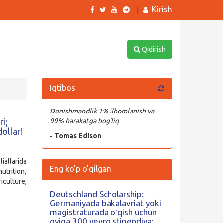
Kirish
|
Qidirish
Iqtibos
Donishmandlik 1% ilhomlanish va
i;
99% harakatga bog’liq
ollar!
- Tomas Edison
iallarida
Eng ko'p o'qilgan
utrition,
culture,
Deutschland Scholarship:
Germaniyada bakalavriat yoki
magistraturada oʻqish uchun
oyiga 300 yevro stipendiya;