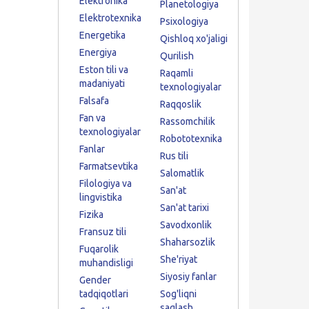
Elektronika
Planetologiya
Elektrotexnika
Psixologiya
Energetika
Qishloq xo'jaligi
Energiya
Qurilish
Eston tili va
Raqamli
madaniyati
texnologiyalar
Falsafa
Raqqoslik
Fan va
Rassomchilik
texnologiyalar
Robototexnika
Fanlar
Rus tili
Farmatsevtika
Salomatlik
Filologiya va
San'at
lingvistika
San'at tarixi
Fizika
Savodxonlik
Fransuz tili
Shaharsozlik
Fuqarolik
She'riyat
muhandisligi
Siyosiy fanlar
Gender
tadqiqotlari
Sog'liqni
saqlash