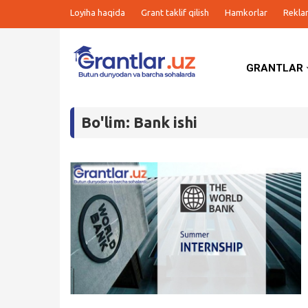
Loyiha haqida
Grant taklif qilish
Hamkorlar
Rekla
GRANTLAR
Grantlar
Bo'lim: Bank ishi
Tanlovlar
Ishlar
Kurslar
Blog
Yana