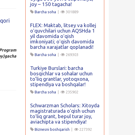
joy – 150 tagacha!
Barcha soha
|
301889
qori
FLEX: Maktab, litsey va kollej
oʻquvchilari uchun AQSHda 1
yil davomida oʻqish
imkoniyati; oʻqish davomida
barcha xarajatlar qoplanadi!
 Program
Barcha soha
|
269303
oy)gacha
Turkiye Burslari: barcha
bosqichlar va sohalar uchun
to’liq grantlar, yotoqxona,
stipendiya va boshqalar!
Barcha soha
|
235902
Schwarzman Scholars: Xitoyda
magistraturada oʻqish uchun
toʻliq grant, bepul turar joy,
aviachipta va stipendiya!
Biznesni boshqarish
|
227392