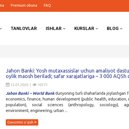
ma
Premium obuna
FAQ
TANLOVLAR
ISHLAR
KURSLAR
BLOG
Jahon Banki: Yosh mutaxassislar uchun amaliyot dastur
oylik maosh beriladi; safar xarajatlariga – 3 000 AQSh d
12.01.2020 |
10171
Jahon Banki – World Bank
dunyoning turli shaharlarida joylashgan fil
economics, finance, human development (public health, education, n
population), social sciences (anthropology, sociology), agri
environment, engineering, urban ...
Davomini o'qish