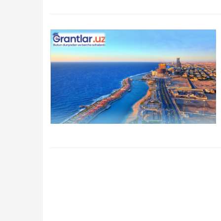
Qidirish
Kirish