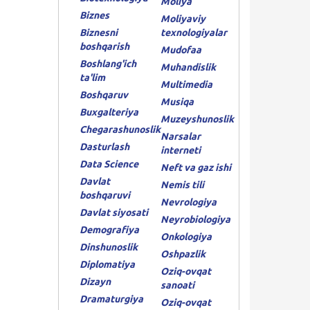
Moliya
Biznes
Moliyaviy
Biznesni
texnologiyalar
boshqarish
Mudofaa
Boshlang'ich
Muhandislik
ta'lim
Multimedia
Boshqaruv
Musiqa
Buxgalteriya
Muzeyshunoslik
Chegarashunoslik
Narsalar
Dasturlash
interneti
Data Science
Neft va gaz ishi
Davlat
Nemis tili
boshqaruvi
Nevrologiya
Davlat siyosati
Neyrobiologiya
Demografiya
Onkologiya
Dinshunoslik
Oshpazlik
Diplomatiya
Oziq-ovqat
Dizayn
sanoati
Dramaturgiya
Oziq-ovqat