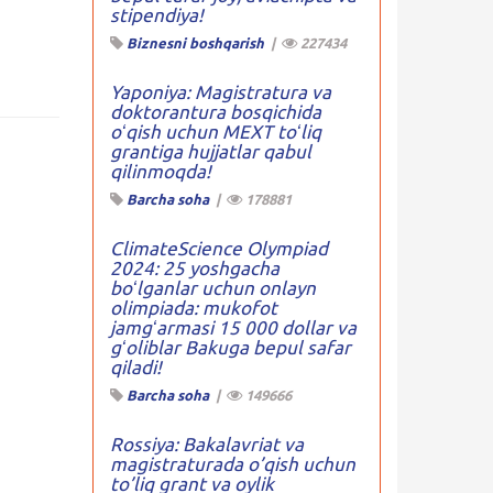
stipendiya!
Biznesni boshqarish
|
227434
Yaponiya: Magistratura va
doktorantura bosqichida
oʻqish uchun MEXT toʻliq
grantiga hujjatlar qabul
qilinmoqda!
Barcha soha
|
178881
ClimateScience Olympiad
2024: 25 yoshgacha
boʻlganlar uchun onlayn
olimpiada: mukofot
jamgʻarmasi 15 000 dollar va
gʻoliblar Bakuga bepul safar
qiladi!
Barcha soha
|
149666
Rossiya: Bakalavriat va
magistraturada o’qish uchun
to’liq grant va oylik