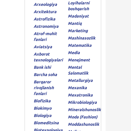
Loyihalarni
Arxeologiya
boshqarish
Arxitektura
Madaniyat
Astrofizika
Mantiq
Astronomiya
Marketing
Atrof-muhit
Mashinasozlik
fanlari
Matematika
Aviatsiya
Media
Axborot
texnologiyalari
Menejment
Bank ishi
Mental
Salomatlik
Barcha soha
Metallurgiya
Barqaror
rivojlanish
Mexanika
fanlari
Mexatronika
Biofizika
Mikrobiologiya
Biokimyo
Mineralshunoslik
Biologiya
Moda (Fashion)
Biomeditsina
Moddashunoslik
Biotexnologiya