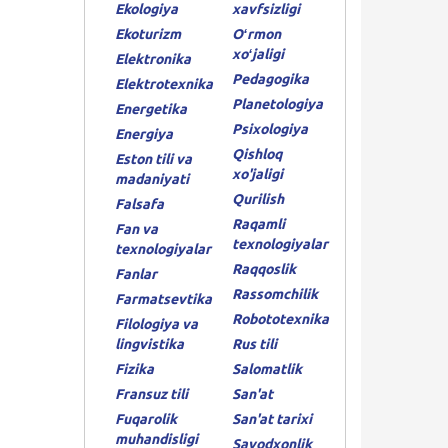
Ekologiya
xavfsizligi
Ekoturizm
Oʻrmon
xoʻjaligi
Elektronika
Pedagogika
Elektrotexnika
Planetologiya
Energetika
Psixologiya
Energiya
Qishloq
Eston tili va
xo'jaligi
madaniyati
Qurilish
Falsafa
Raqamli
Fan va
texnologiyalar
texnologiyalar
Raqqoslik
Fanlar
Rassomchilik
Farmatsevtika
Robototexnika
Filologiya va
lingvistika
Rus tili
Fizika
Salomatlik
Fransuz tili
San'at
Fuqarolik
San'at tarixi
muhandisligi
Savodxonlik