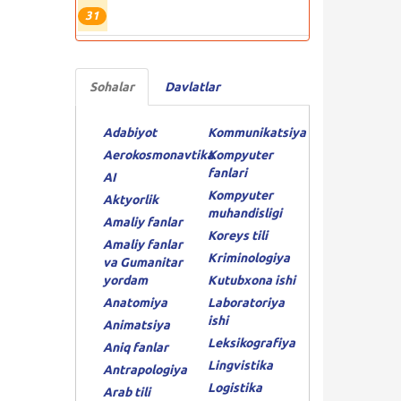
31
Sohalar
Davlatlar
Adabiyot
Kommunikatsiya
Aerokosmonavtika
Kompyuter
fanlari
AI
Kompyuter
Aktyorlik
muhandisligi
Amaliy fanlar
Koreys tili
Amaliy fanlar
Kriminologiya
va Gumanitar
yordam
Kutubxona ishi
Anatomiya
Laboratoriya
ishi
Animatsiya
Leksikografiya
Aniq fanlar
Lingvistika
Antrapologiya
Logistika
Arab tili