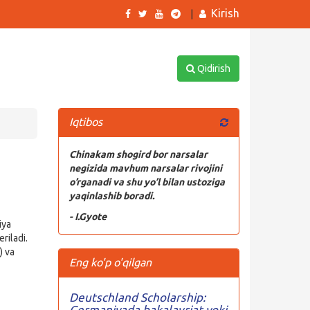
Kirish
|
Qidirish
Iqtibos
Chinakam shogird bor narsalar
negizida mavhum narsalar rivojini
o’rganadi va shu yo’l bilan ustoziga
yaqinlashib boradi.
- I.Gyote
iya
riladi.
) va
Eng ko'p o'qilgan
Deutschland Scholarship:
Germaniyada bakalavriat yoki