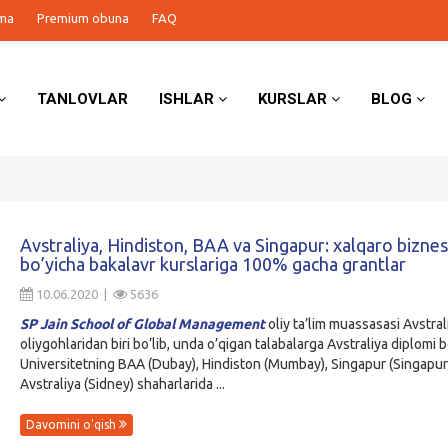
ma
Premium obuna
FAQ
TANLOVLAR
ISHLAR
KURSLAR
BLOG
Avstraliya, Hindiston, BAA va Singapur: xalqaro biznes
bo’yicha bakalavr kurslariga 100% gacha grantlar
10.06.2020 |
5636
SP Jain School of Global Management
oliy ta’lim muassasasi Avstral
oliygohlaridan biri bo’lib, unda o’qigan talabalarga Avstraliya diplomi be
Universitetning BAA (Dubay), Hindiston (Mumbay), Singapur (Singapur
Avstraliya (Sidney) shaharlarida ...
Davomini o'qish