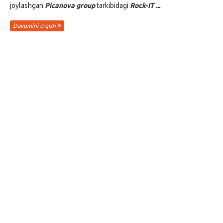
joylashgan
Picanova group
tarkibidagi
Rock-IT ...
Davomini o'qish