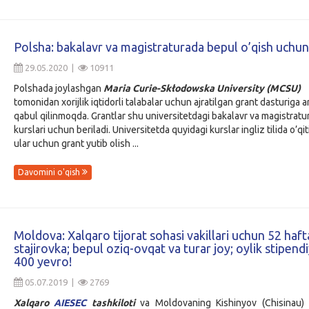
Polsha: bakalavr va magistraturada bepul o’qish uchun
29.05.2020 |
10911
Polshada joylashgan
Maria Curie-Skłodowska University (MCSU)
tomonidan xorijlik iqtidorli talabalar uchun ajratilgan grant dasturiga a
qabul qilinmoqda. Grantlar shu universitetdagi bakalavr va magistratu
kurslari uchun beriladi. Universitetda quyidagi kurslar ingliz tilida o’qit
ular uchun grant yutib olish ...
Davomini o'qish
Moldova: Xalqaro tijorat sohasi vakillari uchun 52 haft
stajirovka; bepul oziq-ovqat va turar joy; oylik stipendi
400 yevro!
05.07.2019 |
2769
Xalqaro
AIESEC
tashkiloti
va Moldovaning Kishinyov (Chisinau) 