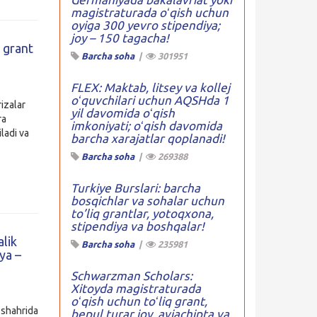
magistraturada oʻqish uchun
oyiga 300 yevro stipendiya;
joy – 150 tagacha!
 grant
Barcha soha
|
301951
FLEX: Maktab, litsey va kollej
oʻquvchilari uchun AQSHda 1
rizalar
yil davomida oʻqish
ra
imkoniyati; oʻqish davomida
iladi va
barcha xarajatlar qoplanadi!
Barcha soha
|
269388
Turkiye Burslari: barcha
bosqichlar va sohalar uchun
to’liq grantlar, yotoqxona,
stipendiya va boshqalar!
alik
Barcha soha
|
235981
ya –
Schwarzman Scholars:
Xitoyda magistraturada
oʻqish uchun toʻliq grant,
shahrida
bepul turar joy, aviachipta va