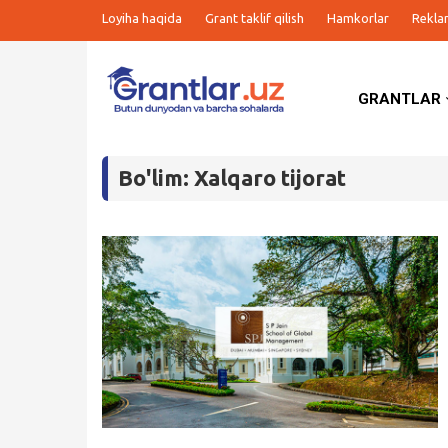
Loyiha haqida
Grant taklif qilish
Hamkorlar
Rekla
GRANTLAR
Grantlar
Bo'lim: Xalqaro tijorat
Tanlovlar
Ishlar
Kurslar
Blog
Yana