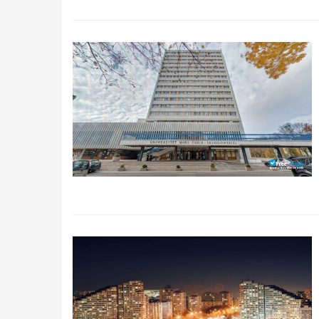
Qidirish
Kirish