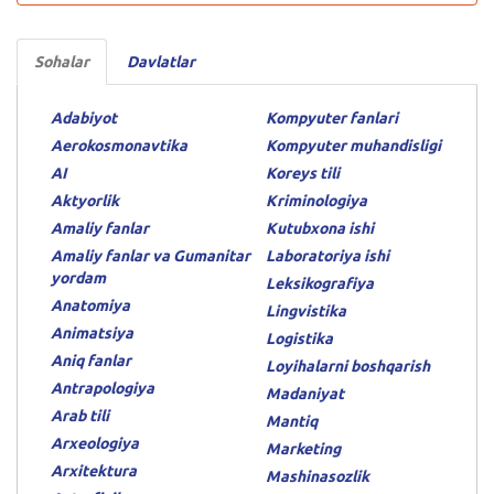
Sohalar
Davlatlar
Adabiyot
Kompyuter fanlari
Aerokosmonavtika
Kompyuter muhandisligi
AI
Koreys tili
Aktyorlik
Kriminologiya
Amaliy fanlar
Kutubxona ishi
Amaliy fanlar va Gumanitar
Laboratoriya ishi
yordam
Leksikografiya
Anatomiya
Lingvistika
Animatsiya
Logistika
Aniq fanlar
Loyihalarni boshqarish
Antrapologiya
Madaniyat
Arab tili
Mantiq
Arxeologiya
Marketing
Arxitektura
Mashinasozlik