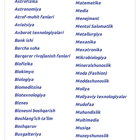
Astrofizika
Matematika
Astronomiya
Media
Atrof-muhit fanlari
Menejment
Aviatsiya
Mental Salomatlik
Axborot texnologiyalari
Metallurgiya
Bank ishi
Mexanika
Barcha soha
Mexatronika
Barqaror rivojlanish fanlari
Mikrobiologiya
Biofizika
Mineralshunoslik
Biokimyo
Moda (Fashion)
Biologiya
Moddashunoslik
Biomeditsina
Moliya
Biotexnologiya
Moliyaviy texnologiyalar
Biznes
Mudofaa
Biznesni boshqarish
Muhandislik
Boshlang'ich ta'lim
Multimedia
Boshqaruv
Musiqa
Buxgalteriya
Muzeyshunoslik