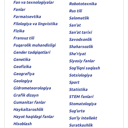
Fan va texnologiyalar
Robototexnika
Fanlar
Rus tili
Farmatsevtika
Salomatlik
Filologiya va lingvistika
San'at
Fizika
San'at tarixi
Fransuz tili
Savodxonlik
Fuqarolik muhandisligi
Shaharsozlik
Gender tadqiqotlari
She'riyat
Genetika
Siyosiy fanlar
Geofizika
Sog'liqni saqlash
Geografiya
Sotsiologiya
Geologiya
Sport
Gidrometeorologiya
Statistika
Grafik dizayn
STEM fanlari
Gumanitar fanlar
Stomatologiya
Haykaltaroshlik
Sug'urta
Hayot haqidagi fanlar
Sun'iy intellekt
Hisoblash
Suratkashlik