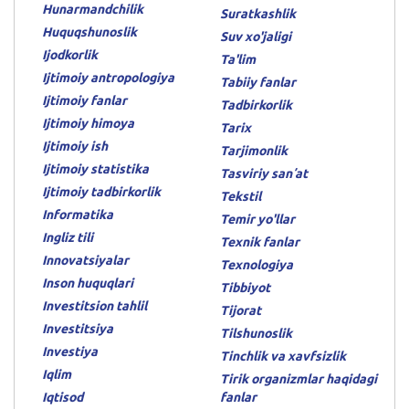
Hunarmandchilik
Suratkashlik
Huquqshunoslik
Suv xo'jaligi
Ijodkorlik
Ta'lim
Ijtimoiy antropologiya
Tabiiy fanlar
Ijtimoiy fanlar
Tadbirkorlik
Ijtimoiy himoya
Tarix
Ijtimoiy ish
Tarjimonlik
Ijtimoiy statistika
Tasviriy sanʼat
Ijtimoiy tadbirkorlik
Tekstil
Informatika
Temir yo'llar
Ingliz tili
Texnik fanlar
Innovatsiyalar
Texnologiya
Inson huquqlari
Tibbiyot
Investitsion tahlil
Tijorat
Investitsiya
Tilshunoslik
Investiya
Tinchlik va xavfsizlik
Iqlim
Tirik organizmlar haqidagi
Iqtisod
fanlar