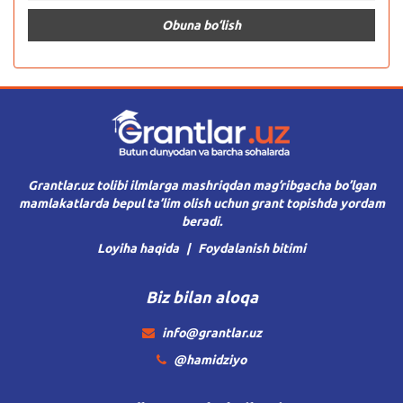
Grantlar.uz tolibi ilmlarga mashriqdan mag’ribgacha bo’lgan
mamlakatlarda bepul ta’lim olish uchun grant topishda yordam
beradi.
Loyiha haqida
Foydalanish bitimi
Biz bilan aloqa
info@grantlar.uz
@hamidziyo