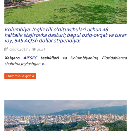
Kolumbiya: Ingliz tili oʻqituvchulari uchun 48
haftalik stajirovka dasturi; bepul oziq-ovqat va turar
joy; 645 AQSh dollar stipendiya!
09.07.2019 |
3031
Xalqaro
AIESEC
tashkiloti
va Kolumbiyaning Floridablanca
shahrida joylashgan
<...
Davomini o'qish