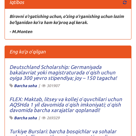
Iqtibos
Birovni o‘rgatishing uchun, o‘zing o‘rganishing uchun lozim
bo‘lganidan ko‘ra ham ko‘proq aql kerak.
- M.Monten
Eng ko'p o'qilgan
Deutschland Scholarship: Germaniyada
bakalavriat yoki magistraturada oʻqish uchun
oyiga 300 yevro stipendiya; joy – 150 tagacha!
Barcha soha
|
301907
FLEX: Maktab, litsey va kollej oʻquvchilari uchun
AQSHda 1 yil davomida oʻqish imkoniyati; oʻqish
davomida barcha xarajatlar qoplanadi!
Barcha soha
|
269329
Turkiye Burslari: barcha bosqichlar va sohalar