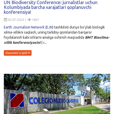
UN Biodiversity Conference: jurnalistlar uchun
Kolumbiyada barcha xarajatlari qoplanuvchi
Kirish
konferensiya!
02.07.2024 |
1667
Earth Journalism Network (EJN)
tashkiloti dunyo bo’ylab biologik
xilma-xillikni saqlash, uning tarkibiy qismlaridan barqaror
foydalanish kabi ishlarni amalga oshirish maqsadida
BMT Bioxilma-
xillik konferensiyasini
(
<...
Davomini o'qish