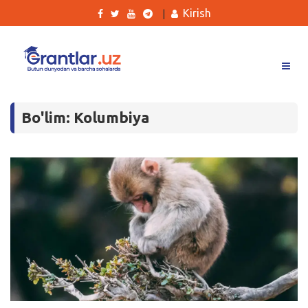
Kirish
|
Grantlar
Bo'lim: Kolumbiya
Tanlovlar
Ishlar
Kurslar
Blog
Yana
Qidirish