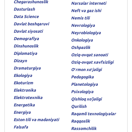
Chegarashunoslik
Narsalar interneti
Dasturlash
Neft va gaz ishi
Data Science
Nemis tili
Davlat boshqaruvi
Nevrologiya
Davlat siyosati
Neyrobiologiya
Demografiya
Onkologiya
Dinshunoslik
Oshpazlik
Diplomatiya
Oziq-ovqat sanoati
Dizayn
Oziq-ovqat xavfsizligi
Dramaturgiya
Oʻrmon xoʻjaligi
Ekologiya
Pedagogika
Ekoturizm
Planetologiya
Elektronika
Psixologiya
Elektrotexnika
Qishloq xo'jaligi
Energetika
Qurilish
Energiya
Raqamli texnologiyalar
Eston tili va madaniyati
Raqqoslik
Falsafa
Rassomchilik