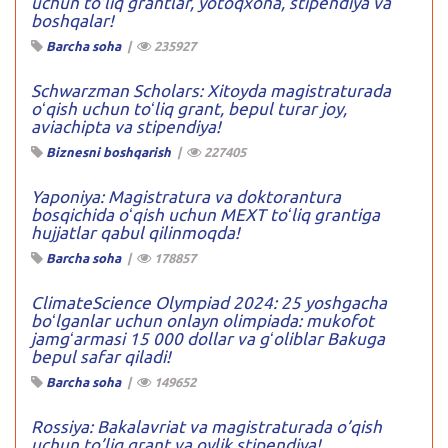
uchun to’liq grantlar, yotoqxona, stipendiya va
boshqalar!
Barcha soha
|
235927
Schwarzman Scholars: Xitoyda magistraturada
oʻqish uchun toʻliq grant, bepul turar joy,
aviachipta va stipendiya!
Biznesni boshqarish
|
227405
Yaponiya: Magistratura va doktorantura
bosqichida oʻqish uchun MEXT toʻliq grantiga
hujjatlar qabul qilinmoqda!
Barcha soha
|
178857
ClimateScience Olympiad 2024: 25 yoshgacha
boʻlganlar uchun onlayn olimpiada: mukofot
jamgʻarmasi 15 000 dollar va gʻoliblar Bakuga
bepul safar qiladi!
Barcha soha
|
149652
Rossiya: Bakalavriat va magistraturada o’qish
uchun to’liq grant va oylik stipendiya!