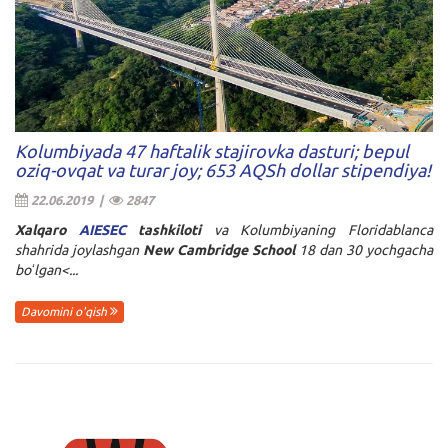
Kolumbiyada 47 haftalik stajirovka dasturi; bepul
oziq-ovqat va turar joy; 653 AQSh dollar stipendiya!
22.06.2019 |
2847
Xalqaro
AIESEC
tashkiloti
va Kolumbiyaning Floridablanca
shahrida joylashgan
New Cambridge School
18 dan 30 yochgacha
boʻlgan<...
Davomini o'qish