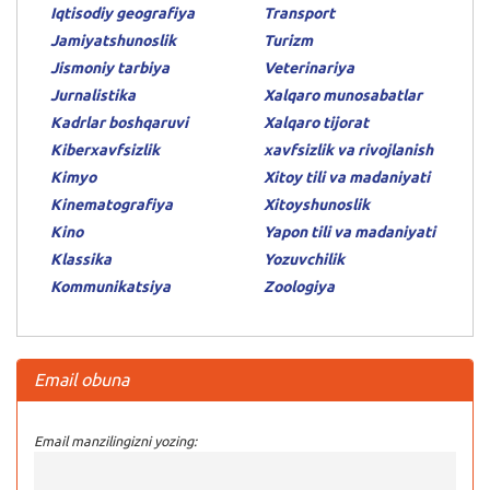
Iqtisodiy geografiya
Transport
Jamiyatshunoslik
Turizm
Jismoniy tarbiya
Veterinariya
Jurnalistika
Xalqaro munosabatlar
Kadrlar boshqaruvi
Xalqaro tijorat
Kiberxavfsizlik
xavfsizlik va rivojlanish
Kimyo
Xitoy tili va madaniyati
Kinematografiya
Xitoyshunoslik
Kino
Yapon tili va madaniyati
Klassika
Yozuvchilik
Kommunikatsiya
Zoologiya
Email obuna
Email manzilingizni yozing: