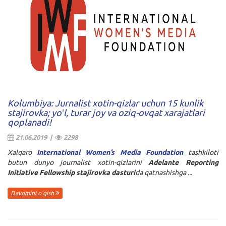
Kolumbiya: Jurnalist xotin-qizlar uchun 15 kunlik
stajirovka; yoʻl, turar joy va oziq-ovqat xarajatlari
qoplanadi!
21.06.2019 |
2298
Xalqaro
International Women’s Media Foundation
tashkiloti
butun dunyo journalist xotin-qizlarini
Adelante Reporting
Initiative Fellowship stajirovka
dasturi
da qatnashishga ...
Davomini o'qish