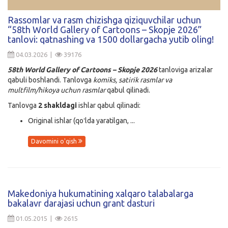
Kirish
Rassomlar va rasm chizishga qiziquvchilar uchun
“58th World Gallery of Cartoons – Skopje 2026”
tanlovi: qatnashing va 1500 dollargacha yutib oling!
04.03.2026 |
39176
58th World Gallery of Cartoons – Skopje 2026
tanloviga arizalar
qabuli boshlandi. Tanlovga
komiks, satirik rasmlar va
multfilm/hikoya uchun rasmlar
qabul qilinadi.
Tanlovga
2 shakldagi
ishlar qabul qilinadi:
Original ishlar (qoʻlda yaratilgan, ...
Davomini o'qish
Makedoniya hukumatining xalqaro talabalarga
bakalavr darajasi uchun grant dasturi
01.05.2015 |
2615