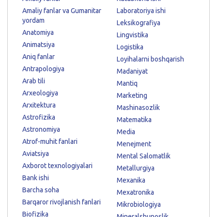
Amaliy fanlar va Gumanitar
Laboratoriya ishi
yordam
Leksikografiya
Anatomiya
Lingvistika
Animatsiya
Logistika
Aniq fanlar
Loyihalarni boshqarish
Antrapologiya
Madaniyat
Arab tili
Mantiq
Arxeologiya
Marketing
Arxitektura
Mashinasozlik
Astrofizika
Matematika
Astronomiya
Media
Atrof-muhit fanlari
Menejment
Aviatsiya
Mental Salomatlik
Axborot texnologiyalari
Metallurgiya
Bank ishi
Mexanika
Barcha soha
Mexatronika
Barqaror rivojlanish fanlari
Mikrobiologiya
Biofizika
Mineralshunoslik