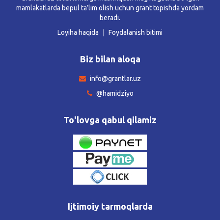
mamlakatlarda bepul ta’lim olish uchun grant topishda yordam
beradi.
Loyiha haqida
Foydalanish bitimi
Biz bilan aloqa
info@grantlar.uz
@hamidziyo
To'lovga qabul qilamiz
Ijtimoiy tarmoqlarda