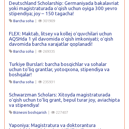
Deutschland Scholarship: Germaniyada bakalavriat
yoki magistraturada oʻqish uchun oyiga 300 yevro
stipendiya; joy – 150 tagacha!
Barcha soha
|
301909
FLEX: Maktab, litsey va kollej oʻquvchilari uchun
AQSHda 1 yil davomida oʻqish imkoniyati; oʻqish
davomida barcha xarajatlar qoplanadi!
Barcha soha
|
269335
Turkiye Burslari: barcha bosqichlar va sohalar
uchun to’liq grantlar, yotoqxona, stipendiya va
boshqalar!
Barcha soha
|
235931
Schwarzman Scholars: Xitoyda magistraturada
oʻqish uchun toʻliq grant, bepul turar joy, aviachipta
va stipendiya!
Biznesni boshqarish
|
227407
Yaponiya: Magistratura va doktorantura