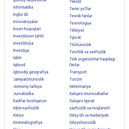
Tekstil
Informatika
Temir yo'llar
Ingliz tili
Texnik fanlar
Innovatsiyalar
Texnologiya
Inson huquqlari
Tibbiyot
Investitsion tahlil
Tijorat
Investitsiya
Tilshunoslik
Investiya
Tinchlik va xavfsizlik
Iqlim
Tirik organizmlar haqidagi
Iqtisod
fanlar
Iqtisodiy geografiya
Transport
Jamiyatshunoslik
Turizm
Jismoniy tarbiya
Veterinariya
Jurnalistika
Xalqaro munosabatlar
Kadrlar boshqaruvi
Xalqaro tijorat
Kiberxavfsizlik
xavfsizlik va rivojlanish
Kimyo
Xitoy tili va madaniyati
Kinematografiya
Xitoyshunoslik