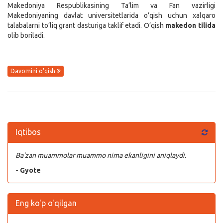
Makedoniya Respublikasining Ta’lim va Fan vazirligi
Makedoniyaning davlat universitetlarida o’qish uchun xalqaro
talabalarni to’liq grant dasturiga taklif etadi. O’qish
makedon tilida
olib boriladi.
Davomini o'qish
Iqtibos
Ba’zan muammolar muammo nima ekanligini aniqlaydi.
- Gyote
Eng ko'p o'qilgan