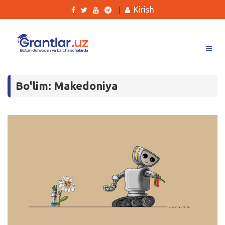
Kirish
|
Grantlar
Bo'lim: Makedoniya
Tanlovlar
Ishlar
Kurslar
Blog
Yana
Qidirish