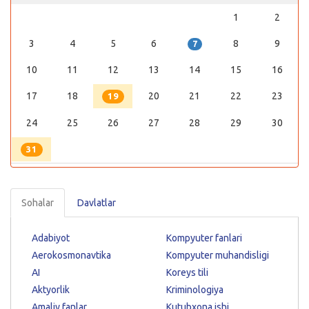
1
2
3
4
5
6
8
9
7
10
11
12
13
14
15
16
17
18
20
21
22
23
19
24
25
26
27
28
29
30
31
Sohalar
Davlatlar
Adabiyot
Kompyuter fanlari
Aerokosmonavtika
Kompyuter muhandisligi
AI
Koreys tili
Aktyorlik
Kriminologiya
Amaliy fanlar
Kutubxona ishi