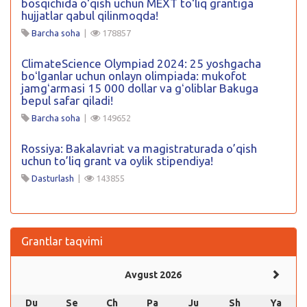
bosqichida oʻqish uchun MEXT toʻliq grantiga
hujjatlar qabul qilinmoqda!
Barcha soha
|
178857
ClimateScience Olympiad 2024: 25 yoshgacha
boʻlganlar uchun onlayn olimpiada: mukofot
jamgʻarmasi 15 000 dollar va gʻoliblar Bakuga
bepul safar qiladi!
Barcha soha
|
149652
Rossiya: Bakalavriat va magistraturada o’qish
uchun to’liq grant va oylik stipendiya!
Dasturlash
|
143855
Grantlar taqvimi
Avgust 2026
Du
Se
Ch
Pa
Ju
Sh
Ya