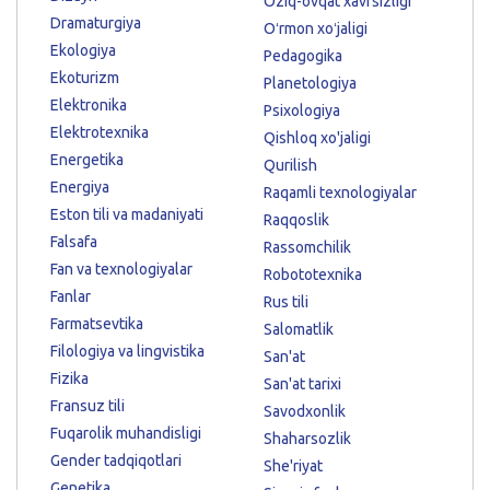
Oziq-ovqat xavfsizligi
Dramaturgiya
Oʻrmon xoʻjaligi
Ekologiya
Pedagogika
Ekoturizm
Planetologiya
Elektronika
Psixologiya
Elektrotexnika
Qishloq xo'jaligi
Energetika
Qurilish
Energiya
Raqamli texnologiyalar
Eston tili va madaniyati
Raqqoslik
Falsafa
Rassomchilik
Fan va texnologiyalar
Robototexnika
Fanlar
Rus tili
Farmatsevtika
Salomatlik
Filologiya va lingvistika
San'at
Fizika
San'at tarixi
Fransuz tili
Savodxonlik
Fuqarolik muhandisligi
Shaharsozlik
Gender tadqiqotlari
She'riyat
Genetika