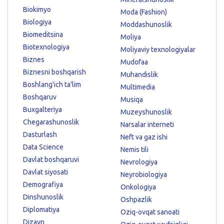
Biokimyo
Moda (Fashion)
Biologiya
Moddashunoslik
Biomeditsina
Moliya
Biotexnologiya
Moliyaviy texnologiyalar
Biznes
Mudofaa
Biznesni boshqarish
Muhandislik
Boshlang'ich ta'lim
Multimedia
Boshqaruv
Musiqa
Buxgalteriya
Muzeyshunoslik
Chegarashunoslik
Narsalar interneti
Dasturlash
Neft va gaz ishi
Data Science
Nemis tili
Davlat boshqaruvi
Nevrologiya
Davlat siyosati
Neyrobiologiya
Demografiya
Onkologiya
Dinshunoslik
Oshpazlik
Diplomatiya
Oziq-ovqat sanoati
Dizayn