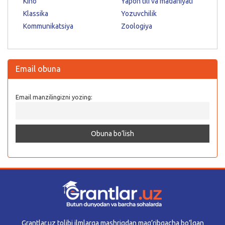
Kino
Yapon tili va madaniyati
Klassika
Yozuvchilik
Kommunikatsiya
Zoologiya
Email obuna
Email manzilingizni yozing:
Grantlar.uz tolibi ilmlarga mashriqdan mag’ribgacha bo’lgan