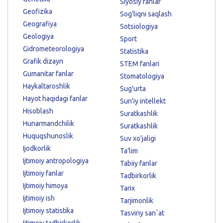
Siyosiy fanlar
Geofizika
Sog'liqni saqlash
Geografiya
Sotsiologiya
Geologiya
Sport
Gidrometeorologiya
Statistika
Grafik dizayn
STEM fanlari
Gumanitar fanlar
Stomatologiya
Haykaltaroshlik
Sug'urta
Hayot haqidagi fanlar
Sun'iy intellekt
Hisoblash
Suratkashlik
Hunarmandchilik
Suratkashlik
Huquqshunoslik
Suv xo'jaligi
Ijodkorlik
Ta'lim
Ijtimoiy antropologiya
Tabiiy fanlar
Ijtimoiy fanlar
Tadbirkorlik
Ijtimoiy himoya
Tarix
Ijtimoiy ish
Tarjimonlik
Ijtimoiy statistika
Tasviriy sanʼat
Ijtimoiy tadbirkorlik