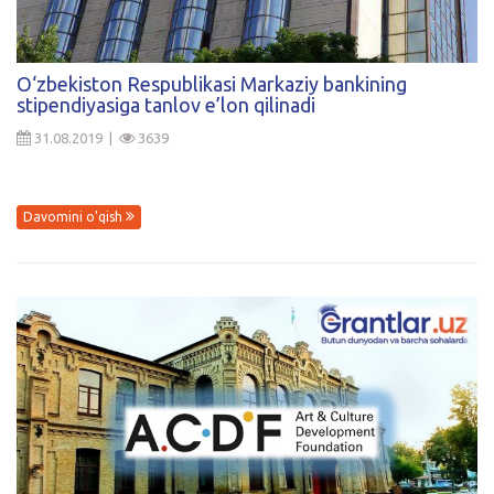
Kirish
O‘zbekiston Respublikasi Markaziy bankining
stipendiyasiga tanlov e’lon qilinadi
31.08.2019 |
3639
Davomini o'qish