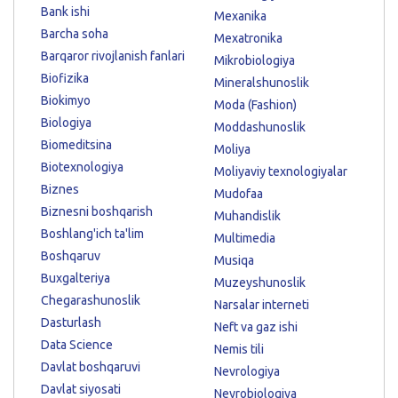
Bank ishi
Mexanika
Barcha soha
Mexatronika
Barqaror rivojlanish fanlari
Mikrobiologiya
Biofizika
Mineralshunoslik
Biokimyo
Moda (Fashion)
Biologiya
Moddashunoslik
Biomeditsina
Moliya
Biotexnologiya
Moliyaviy texnologiyalar
Biznes
Mudofaa
Biznesni boshqarish
Muhandislik
Boshlang'ich ta'lim
Multimedia
Boshqaruv
Musiqa
Buxgalteriya
Muzeyshunoslik
Chegarashunoslik
Narsalar interneti
Dasturlash
Neft va gaz ishi
Data Science
Nemis tili
Davlat boshqaruvi
Nevrologiya
Davlat siyosati
Neyrobiologiya