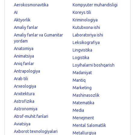
Aerokosmonavtika
Kompyuter muhandisligi
AI
Koreys tili
Aktyorlik
Kriminologiya
Amaliy fanlar
Kutubxona ishi
Amaliy fanlar va Gumanitar
Laboratoriya ishi
yordam
Leksikografiya
Anatomiya
Lingvistika
Animatsiya
Logistika
Aniq fanlar
Loyihalarni boshqarish
Antrapologiya
Madaniyat
Arab tili
Mantiq
Arxeologiya
Marketing
Arxitektura
Mashinasozlik
Astrofizika
Matematika
Astronomiya
Media
Atrof-muhit fanlari
Menejment
Aviatsiya
Mental Salomatlik
Axborot texnologiyalari
Metallurgiya