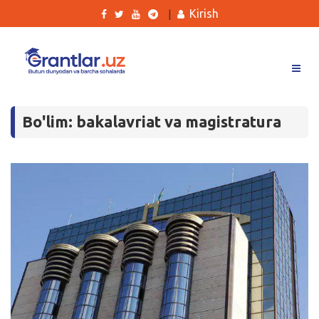
Kirish
|
Grantlar
Bo'lim: bakalavriat va magistratura
Tanlovlar
Ishlar
Kurslar
Blog
Yana
Qidirish