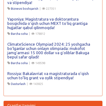
va stipendiya!
Biznesni boshqarish
|
227351
Yaponiya: Magistratura va doktorantura
bosqichida oʻqish uchun MEXT toʻliq grantiga
hujjatlar qabul qilinmoqda!
Barcha soha
|
178812
ClimateScience Olympiad 2024: 25 yoshgacha
boʻlganlar uchun onlayn olimpiada: mukofot
jamgʻarmasi 15 000 dollar va gʻoliblar Bakuga
bepul safar qiladi!
Barcha soha
|
149598
Rossiya: Bakalavriat va magistraturada o’qish
uchun to’liq grant va oylik stipendiya!
Dasturlash
|
143825
Grantlar taqvimi