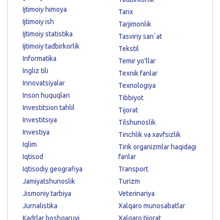
Ijtimoiy himoya
Tarix
Ijtimoiy ish
Tarjimonlik
Ijtimoiy statistika
Tasviriy sanʼat
Ijtimoiy tadbirkorlik
Tekstil
Informatika
Temir yo'llar
Ingliz tili
Texnik fanlar
Innovatsiyalar
Texnologiya
Inson huquqlari
Tibbiyot
Investitsion tahlil
Tijorat
Investitsiya
Tilshunoslik
Investiya
Tinchlik va xavfsizlik
Iqlim
Tirik organizmlar haqidagi
Iqtisod
fanlar
Iqtisodiy geografiya
Transport
Jamiyatshunoslik
Turizm
Jismoniy tarbiya
Veterinariya
Jurnalistika
Xalqaro munosabatlar
Kadrlar boshqaruvi
Xalqaro tijorat