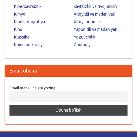
Kiberxavfsizlik
xavfsizlik va rivojlanish
Kimyo
Xitoy tili va madaniyati
Kinematografiya
Xitoyshunoslik
Kino
Yapon tili va madaniyati
Klassika
Yozuvchilik
Kommunikatsiya
Zoologiya
Email obuna
Email manzilingizni yozing: