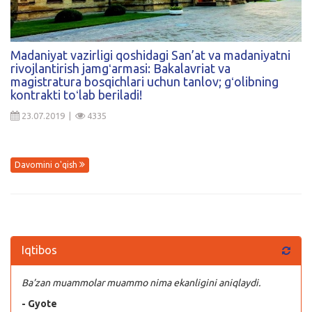
Madaniyat vazirligi qoshidagi San’at va madaniyatni
rivojlantirish jamgʻarmasi: Bakalavriat va
magistratura bosqichlari uchun tanlov; gʻolibning
kontrakti toʻlab beriladi!
23.07.2019 |
4335
Davomini o'qish
Iqtibos
Ba’zan muammolar muammo nima ekanligini aniqlaydi.
- Gyote