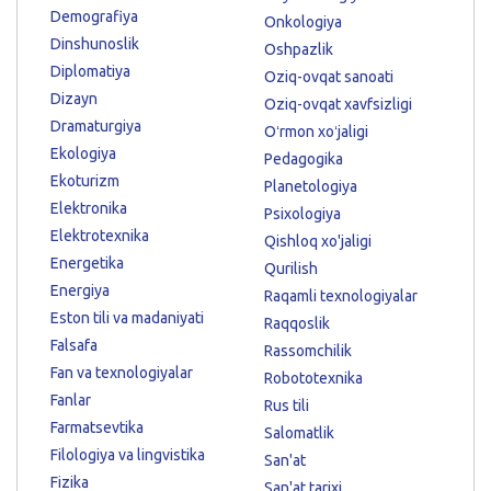
Demografiya
Onkologiya
Dinshunoslik
Oshpazlik
Diplomatiya
Oziq-ovqat sanoati
Dizayn
Oziq-ovqat xavfsizligi
Dramaturgiya
Oʻrmon xoʻjaligi
Ekologiya
Pedagogika
Ekoturizm
Planetologiya
Elektronika
Psixologiya
Elektrotexnika
Qishloq xo'jaligi
Energetika
Qurilish
Energiya
Raqamli texnologiyalar
Eston tili va madaniyati
Raqqoslik
Falsafa
Rassomchilik
Fan va texnologiyalar
Robototexnika
Fanlar
Rus tili
Farmatsevtika
Salomatlik
Filologiya va lingvistika
San'at
Fizika
San'at tarixi