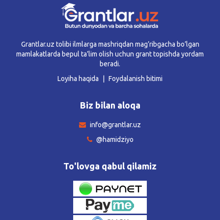
Grantlar.uz tolibi ilmlarga mashriqdan mag’ribgacha bo’lgan
mamlakatlarda bepul ta’lim olish uchun grant topishda yordam
beradi.
Loyiha haqida
Foydalanish bitimi
Biz bilan aloqa
info@grantlar.uz
@hamidziyo
To'lovga qabul qilamiz