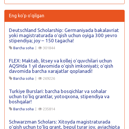
Eng ko'p o'qilgan
Deutschland Scholarship: Germaniyada bakalavriat
yoki magistraturada oʻqish uchun oyiga 300 yevro
stipendiya; joy – 150 tagacha!
Barcha soha
|
301844
FLEX: Maktab, litsey va kollej oʻquvchilari uchun
AQSHda 1 yil davomida oʻqish imkoniyati; oʻqish
davomida barcha xarajatlar qoplanadi!
Barcha soha
|
269226
Turkiye Burslari: barcha bosqichlar va sohalar
uchun to’liq grantlar, yotoqxona, stipendiya va
boshqalar!
Barcha soha
|
235814
Schwarzman Scholars: Xitoyda magistraturada
oʻqish uchun toʻliq grant, bepul turar joy, aviachipta