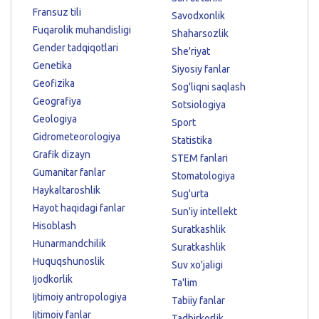
Fransuz tili
Savodxonlik
Fuqarolik muhandisligi
Shaharsozlik
Gender tadqiqotlari
She'riyat
Genetika
Siyosiy fanlar
Geofizika
Sog'liqni saqlash
Geografiya
Sotsiologiya
Geologiya
Sport
Gidrometeorologiya
Statistika
Grafik dizayn
STEM fanlari
Gumanitar fanlar
Stomatologiya
Haykaltaroshlik
Sug'urta
Hayot haqidagi fanlar
Sun'iy intellekt
Hisoblash
Suratkashlik
Hunarmandchilik
Suratkashlik
Huquqshunoslik
Suv xo'jaligi
Ijodkorlik
Ta'lim
Ijtimoiy antropologiya
Tabiiy fanlar
Ijtimoiy fanlar
Tadbirkorlik