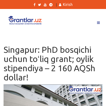
Kirish
|
Grantlar
Tanlovlar
Singapur: PhD bosqichi
Ishlar
uchun toʻliq grant; oylik
Kurslar
stipendiya – 2 160 AQSh
Blog
dollar!
Yana
Qidirish