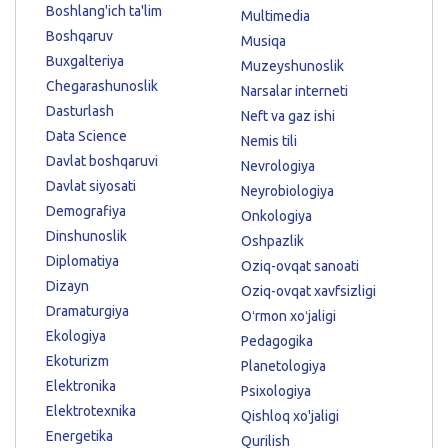
Boshlang'ich ta'lim
Multimedia
Boshqaruv
Musiqa
Buxgalteriya
Muzeyshunoslik
Chegarashunoslik
Narsalar interneti
Dasturlash
Neft va gaz ishi
Data Science
Nemis tili
Davlat boshqaruvi
Nevrologiya
Davlat siyosati
Neyrobiologiya
Demografiya
Onkologiya
Dinshunoslik
Oshpazlik
Diplomatiya
Oziq-ovqat sanoati
Dizayn
Oziq-ovqat xavfsizligi
Dramaturgiya
Oʻrmon xoʻjaligi
Ekologiya
Pedagogika
Ekoturizm
Planetologiya
Elektronika
Psixologiya
Elektrotexnika
Qishloq xo'jaligi
Energetika
Qurilish