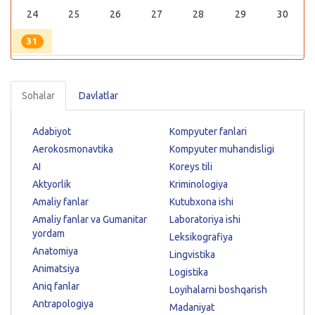
24
25
26
27
28
29
30
31
Sohalar
Davlatlar
Adabiyot
Kompyuter fanlari
Aerokosmonavtika
Kompyuter muhandisligi
AI
Koreys tili
Aktyorlik
Kriminologiya
Amaliy fanlar
Kutubxona ishi
Amaliy fanlar va Gumanitar
Laboratoriya ishi
yordam
Leksikografiya
Anatomiya
Lingvistika
Animatsiya
Logistika
Aniq fanlar
Loyihalarni boshqarish
Antrapologiya
Madaniyat