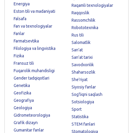
Energiya
Raqamli texnologiyalar
Eston tili va madaniyati
Raqqoslik
Falsafa
Rassomchilik
Fan va texnologiyalar
Robototexnika
Fanlar
Rus tili
Farmatsevtika
Salomatlik
Filologiya va lingvistika
San'at
Fizika
San'at tarixi
Fransuz tili
Savodxonlik
Fuqarolik muhandisligi
Shaharsozlik
Gender tadqiqotlari
She'riyat
Genetika
Siyosiy fanlar
Geofizika
Sog'liqni saqlash
Geografiya
Sotsiologiya
Geologiya
Sport
Gidrometeorologiya
Statistika
Grafik dizayn
STEM fanlari
Gumanitar fanlar
Stomatologiya