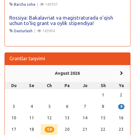
Barcha soha
|
149707
Rossiya: Bakalavriat va magistraturada o’qish
uchun to’liq grant va oylik stipendiya!
Dasturlash
|
143904
Grantlar taqvimi
Avgust 2026
Du
Se
Ch
Pa
Ju
Sh
Ya
1
2
3
4
5
6
7
8
9
10
11
12
13
14
15
16
17
18
20
21
22
23
19