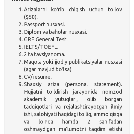
Arizalarni koʻrib chiqish uchun toʻlov
($50).
Passport nusxasi.
Diplom va baholar nusxasi.
GRE General Test.
IELTS/TOEFL.
2 ta tavsiyanoma.
Maqola yoki ijodiy publikatsiyalar nusxasi
(agar mavjud boʻlsa)
CV/resume.
Shaxsiy ariza (personal statement).
Hujjatni toʻldirish jarayonida nomzod
akademik yutuqlari, olib borgan
tadqiqotlari va rejalashtirayotgan ilmiy
ishi, salohiyati haqidagi toʻliq, ammo qisqa
va loʻnda hamda 2 sahifadan
oshmaydigan ma’lumotni taqdim etishi