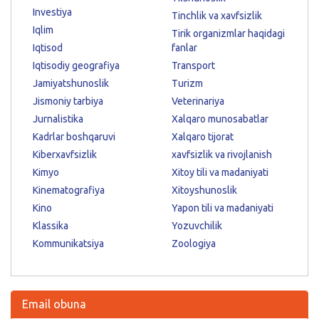
Investiya
Tinchlik va xavfsizlik
Iqlim
Tirik organizmlar haqidagi
Iqtisod
fanlar
Iqtisodiy geografiya
Transport
Jamiyatshunoslik
Turizm
Jismoniy tarbiya
Veterinariya
Jurnalistika
Xalqaro munosabatlar
Kadrlar boshqaruvi
Xalqaro tijorat
Kiberxavfsizlik
xavfsizlik va rivojlanish
Kimyo
Xitoy tili va madaniyati
Kinematografiya
Xitoyshunoslik
Kino
Yapon tili va madaniyati
Klassika
Yozuvchilik
Kommunikatsiya
Zoologiya
Email obuna