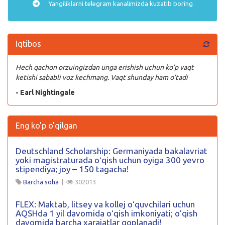
Yangiliklarni
telegram
kanalimizda kuzatib boring
Iqtibos
Hech qachon orzuingizdan unga erishish uchun ko’p vaqt
ketishi sababli voz kechmang. Vaqt shunday ham o’tadi
- Earl Nightingale
Eng ko'p o'qilgan
Deutschland Scholarship: Germaniyada bakalavriat
yoki magistraturada oʻqish uchun oyiga 300 yevro
stipendiya; joy – 150 tagacha!
Barcha soha
|
302013
FLEX: Maktab, litsey va kollej oʻquvchilari uchun
AQSHda 1 yil davomida oʻqish imkoniyati; oʻqish
davomida barcha xarajatlar qoplanadi!