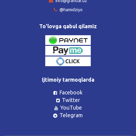
info@grantlar.uz
@hamidziyo
To'lovga qabul qilamiz
Ijtimoiy tarmoqlarda
Facebook
Twitter
YouTube
Telegram