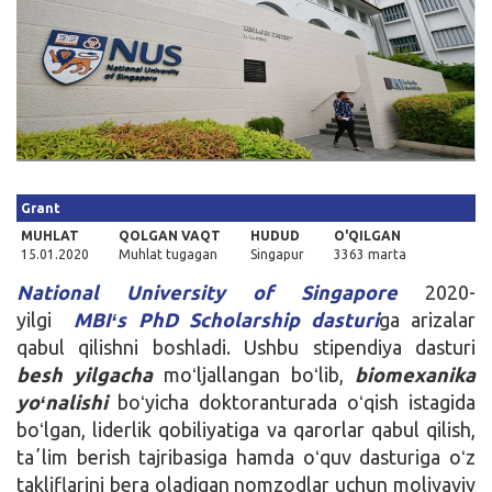
Kirish
Grant
MUHLAT
QOLGAN VAQT
HUDUD
O'QILGAN
15.01.2020
Muhlat tugagan
Singapur
3363 marta
National University of Singapore
2020-
yilgi
MBIʻs PhD Scholarship dasturi
ga arizalar
qabul qilishni boshladi. Ushbu stipendiya dasturi
besh yilgacha
moʻljallangan boʻlib,
biomexanika
yoʻnalishi
boʻyicha doktoranturada oʻqish istagida
boʻlgan, liderlik qobiliyatiga va qarorlar qabul qilish,
taʼlim berish tajribasiga hamda oʻquv dasturiga oʻz
takliflarini bera oladigan nomzodlar uchun moliyaviy