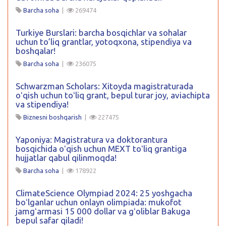
Barcha soha
|
269474
Turkiye Burslari: barcha bosqichlar va sohalar
uchun to’liq grantlar, yotoqxona, stipendiya va
boshqalar!
Barcha soha
|
236075
Schwarzman Scholars: Xitoyda magistraturada
oʻqish uchun toʻliq grant, bepul turar joy, aviachipta
va stipendiya!
Biznesni boshqarish
|
227475
Yaponiya: Magistratura va doktorantura
bosqichida oʻqish uchun MEXT toʻliq grantiga
hujjatlar qabul qilinmoqda!
Barcha soha
|
178922
ClimateScience Olympiad 2024: 25 yoshgacha
boʻlganlar uchun onlayn olimpiada: mukofot
jamgʻarmasi 15 000 dollar va gʻoliblar Bakuga
bepul safar qiladi!