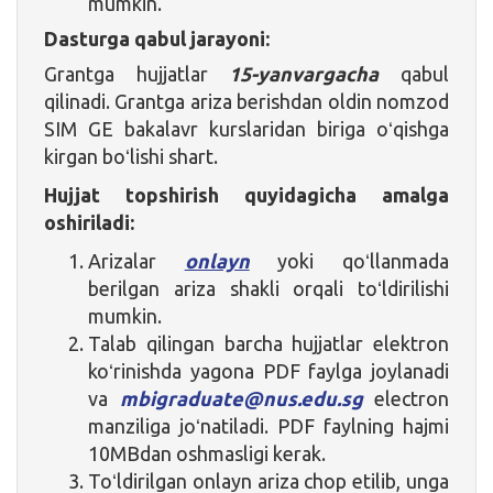
mumkin.
Dasturga qabul jarayoni:
Grantga hujjatlar
15-yanvargacha
qabul
qilinadi. Grantga ariza berishdan oldin nomzod
SIM GE bakalavr kurslaridan biriga oʻqishga
kirgan boʻlishi shart.
Hujjat topshirish quyidagicha amalga
oshiriladi:
Arizalar
onlayn
yoki qoʻllanmada
berilgan ariza shakli orqali toʻldirilishi
mumkin.
Talab qilingan barcha hujjatlar elektron
koʻrinishda yagona PDF faylga joylanadi
va
mbigraduate@nus.edu.sg
electron
manziliga joʻnatiladi. PDF faylning hajmi
10MBdan oshmasligi kerak.
Toʻldirilgan onlayn ariza chop etilib, unga