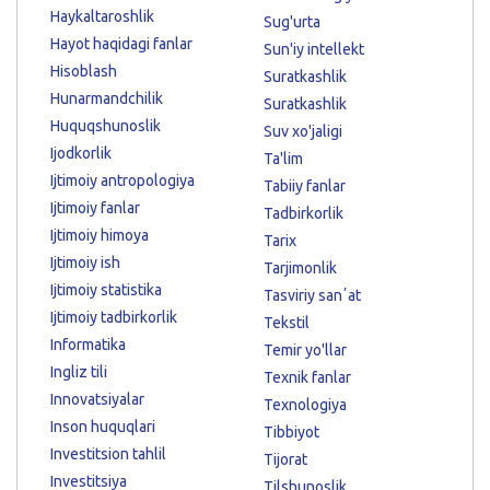
Haykaltaroshlik
Sug'urta
Hayot haqidagi fanlar
Sun'iy intellekt
Hisoblash
Suratkashlik
Hunarmandchilik
Suratkashlik
Huquqshunoslik
Suv xo'jaligi
Ijodkorlik
Ta'lim
Ijtimoiy antropologiya
Tabiiy fanlar
Ijtimoiy fanlar
Tadbirkorlik
Ijtimoiy himoya
Tarix
Ijtimoiy ish
Tarjimonlik
Ijtimoiy statistika
Tasviriy sanʼat
Ijtimoiy tadbirkorlik
Tekstil
Informatika
Temir yo'llar
Ingliz tili
Texnik fanlar
Innovatsiyalar
Texnologiya
Inson huquqlari
Tibbiyot
Investitsion tahlil
Tijorat
Investitsiya
Tilshunoslik