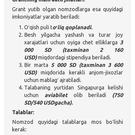
Grant yutib olgan nomzodlarga esa quyidagi
imkoniyatlar yaratib beriladi:
Oʻqish puli t
oʻliq qoplanadi.
Besh yilgacha yashash va turar joy
xarajatlari uchun oyiga chet elliklarga
3
000 SD (taxminan 2 160
USD)
miqdordagi stipendiya beriladi.
Bir marta
5 000 SD (taxminan 3 600
USD)
miqdorida kerakli anjom-jixozlar
uchun mablagʻ ajratiladi.
Talabaning yurtidan Singapurga kelishi
uchun
aviabilet
olib beriladi
(750
SD/540 USDgacha).
Talablar:
Nomzod quyidagi talablarga mos boʻlishi
kerak: