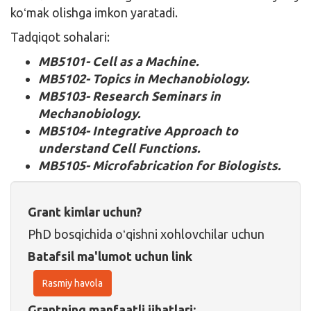
koʻmak olishga imkon yaratadi.
Tadqiqot sohalari:
MB5101- Cell as a Machine.
MB5102- Topics in Mechanobiology.
MB5103- Research Seminars in
Mechanobiology.
MB5104- Integrative Approach to
understand Cell Functions.
MB5105- Microfabrication for Biologists.
Grant kimlar uchun?
PhD bosqichida oʻqishni xohlovchilar uchun
Batafsil ma'lumot uchun link
Rasmiy havola
Grantning manfaatli jihatlari: