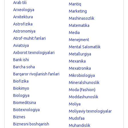
Arab tili
Mantiq
Arxeologiya
Marketing
Arxitektura
Mashinasozlik
Astrofizika
Matematika
Astronomiya
Media
Atrof-muhit fanlari
Menejment
Aviatsiya
Mental Salomatlik
Axborot texnologiyalari
Metallurgiya
Bank ishi
Mexanika
Barcha soha
Mexatronika
Barqaror rivojlanish fanlari
Mikrobiologiya
Biofizika
Mineralshunoslik
Biokimyo
Moda (Fashion)
Biologiya
Moddashunoslik
Biomeditsina
Moliya
Biotexnologiya
Moliyaviy texnologiyalar
Biznes
Mudofaa
Biznesni boshqarish
Muhandislik