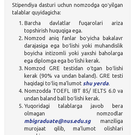
Stipendiya dasturi uchun nomzodga qoʻyilgan
talablar quyidagicha:
Barcha davlatlar fuqarolari ariza
topshirish huquqiga ega.
Nomzod aniq fanlar boʻyicha bakalavr
darajasiga ega boʻlishi yoki muhandislik
boyicha intizomli yoki yaxshi baholarga
ega diplomga ega boʻlishi kerak.
Nomzod GRE testidan oʻtgan boʻlishi
kerak (90% va undan baland). GRE testi
haqidagi toʻliq ma’lumot
shu yerda
.
Nomzodda TOEFL IBT 85/ IELTS 6.0 va
undan baland ball boʻlishi kerak.
Yuqoridagi talablarga javob bera
olmagan nomzodlar
mbigraduate@nus.edu.sg
manziliga
murojaat qilib, ma’lumot olishlari