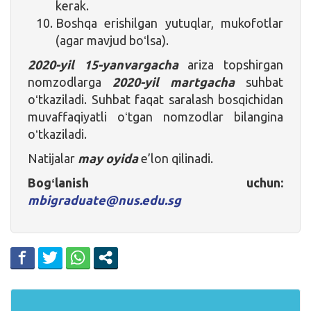
kerak.
Boshqa erishilgan yutuqlar, mukofotlar
(agar mavjud boʻlsa).
2020-yil 15-yanvargacha
ariza topshirgan
nomzodlarga
2020-yil martgacha
suhbat
oʻtkaziladi. Suhbat faqat saralash bosqichidan
muvaffaqiyatli oʻtgan nomzodlar bilangina
oʻtkaziladi.
Natijalar
may oyida
e’lon qilinadi.
Bogʻlanish uchun:
mbigraduate@nus.edu.sg