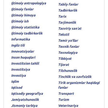
Ijtimoiy antropologiya
Tabiiy fanlar
Ijtimoiy fanlar
Tadbirkorlik
Ijtimoiy himoya
Tarix
Ijtimoiy ish
Tarjimonlik
Ijtimoiy statistika
Tasviriy sanʼat
Ijtimoiy tadbirkorlik
Tekstil
Informatika
Temir yo'llar
Ingliz tili
Texnik fanlar
Innovatsiyalar
Texnologiya
Inson huquqlari
Tibbiyot
Investitsion tahlil
Tijorat
Investitsiya
Tilshunoslik
Investiya
Tinchlik va xavfsizlik
Iqlim
Tirik organizmlar haqidagi
Iqtisod
fanlar
Iqtisodiy geografiya
Transport
Jamiyatshunoslik
Turizm
Jismoniy tarbiya
Veterinariya