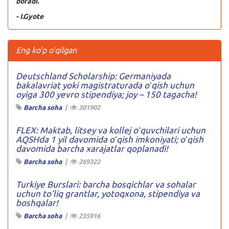
boradi.
- I.Gyote
Eng ko'p o'qilgan
Deutschland Scholarship: Germaniyada
bakalavriat yoki magistraturada oʻqish uchun
oyiga 300 yevro stipendiya; joy – 150 tagacha!
Barcha soha
|
301902
FLEX: Maktab, litsey va kollej oʻquvchilari uchun
AQSHda 1 yil davomida oʻqish imkoniyati; oʻqish
davomida barcha xarajatlar qoplanadi!
Barcha soha
|
269322
Turkiye Burslari: barcha bosqichlar va sohalar
uchun to’liq grantlar, yotoqxona, stipendiya va
boshqalar!
Barcha soha
|
235916