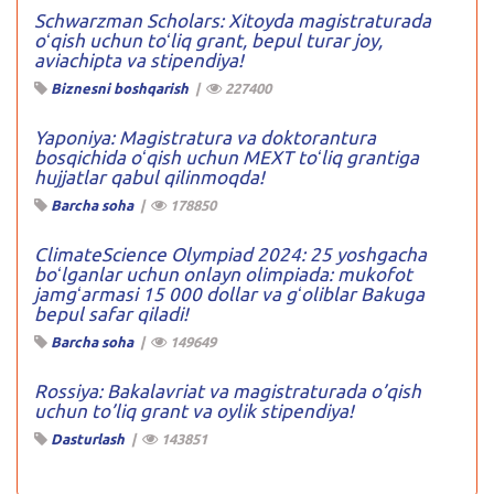
Schwarzman Scholars: Xitoyda magistraturada
oʻqish uchun toʻliq grant, bepul turar joy,
aviachipta va stipendiya!
Biznesni boshqarish
|
227400
Yaponiya: Magistratura va doktorantura
bosqichida oʻqish uchun MEXT toʻliq grantiga
hujjatlar qabul qilinmoqda!
Barcha soha
|
178850
ClimateScience Olympiad 2024: 25 yoshgacha
boʻlganlar uchun onlayn olimpiada: mukofot
jamgʻarmasi 15 000 dollar va gʻoliblar Bakuga
bepul safar qiladi!
Barcha soha
|
149649
Rossiya: Bakalavriat va magistraturada o’qish
uchun to’liq grant va oylik stipendiya!
Dasturlash
|
143851