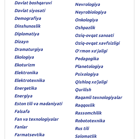
Davlat boshqaruvi
Nevrologiya
Davlat siyosati
Neyrobiologiya
Demografiya
Onkologiya
Dinshunoslik
Oshpazlik
Diplomatiya
Oziq-ovqat sanoati
Dizayn
Oziq-ovqat xavfsizligi
Dramaturgiya
Oʻrmon xoʻjaligi
Ekologiya
Pedagogika
Ekoturizm
Planetologiya
Elektronika
Psixologiya
Elektrotexnika
Qishloq xo'jaligi
Energetika
Qurilish
Energiya
Raqamli texnologiyalar
Eston tili va madaniyati
Raqqoslik
Falsafa
Rassomchilik
Fan va texnologiyalar
Robototexnika
Fanlar
Rus tili
Farmatsevtika
Salomatlik