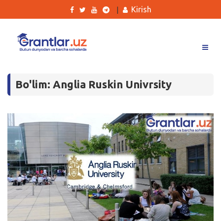
Kirish
|
Grantlar
Bo'lim: Anglia Ruskin Univrsity
Tanlovlar
Ishlar
Kurslar
Blog
Yana
Qidirish