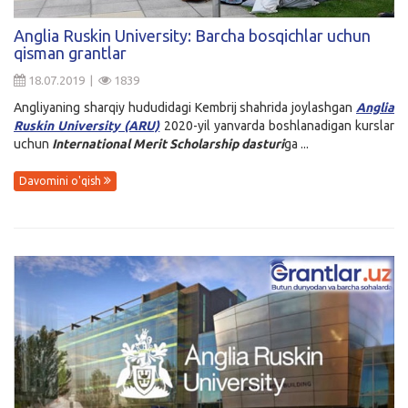
Kirish
Anglia Ruskin University: Barcha bosqichlar uchun
qisman grantlar
18.07.2019 |
1839
Angliyaning sharqiy hududidagi Kembrij shahrida joylashgan
Anglia
Ruskin University (ARU)
2020-yil yanvarda boshlanadigan kurslar
uchun
International Merit Scholarship dasturi
ga ...
Davomini o'qish