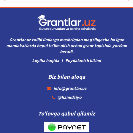
Grantlar.uz tolibi ilmlarga mashriqdan mag’ribgacha bo’lgan
mamlakatlarda bepul ta’lim olish uchun grant topishda yordam
beradi.
Loyiha haqida
Foydalanish bitimi
Biz bilan aloqa
info@grantlar.uz
@hamidziyo
To'lovga qabul qilamiz