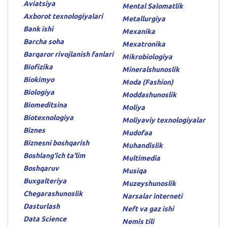
Aviatsiya
Mental Salomatlik
Axborot texnologiyalari
Metallurgiya
Bank ishi
Mexanika
Barcha soha
Mexatronika
Barqaror rivojlanish fanlari
Mikrobiologiya
Biofizika
Mineralshunoslik
Biokimyo
Moda (Fashion)
Biologiya
Moddashunoslik
Biomeditsina
Moliya
Biotexnologiya
Moliyaviy texnologiyalar
Biznes
Mudofaa
Biznesni boshqarish
Muhandislik
Boshlang'ich ta'lim
Multimedia
Boshqaruv
Musiqa
Buxgalteriya
Muzeyshunoslik
Chegarashunoslik
Narsalar interneti
Dasturlash
Neft va gaz ishi
Data Science
Nemis tili