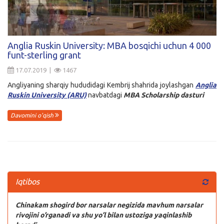
Anglia Ruskin University: MBA bosqichi uchun 4 000
funt-sterling grant
17.07.2019 |
1467
Angliyaning sharqiy hududidagi Kembrij shahrida joylashgan
Anglia
Ruskin University (ARU)
navbatdagi
MBA
Scholarship
dasturi
Davomini o'qish
Iqtibos
Chinakam shogird bor narsalar negizida mavhum narsalar
rivojini o’rganadi va shu yo’l bilan ustoziga yaqinlashib