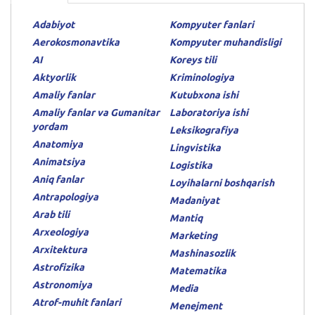
Adabiyot
Kompyuter fanlari
Aerokosmonavtika
Kompyuter muhandisligi
AI
Koreys tili
Aktyorlik
Kriminologiya
Amaliy fanlar
Kutubxona ishi
Amaliy fanlar va Gumanitar
Laboratoriya ishi
yordam
Leksikografiya
Anatomiya
Lingvistika
Animatsiya
Logistika
Aniq fanlar
Loyihalarni boshqarish
Antrapologiya
Madaniyat
Arab tili
Mantiq
Arxeologiya
Marketing
Arxitektura
Mashinasozlik
Astrofizika
Matematika
Astronomiya
Media
Atrof-muhit fanlari
Menejment