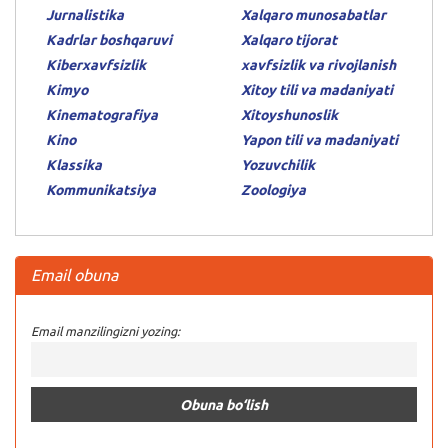
Jurnalistika
Xalqaro munosabatlar
Kadrlar boshqaruvi
Xalqaro tijorat
Kiberxavfsizlik
xavfsizlik va rivojlanish
Kimyo
Xitoy tili va madaniyati
Kinematografiya
Xitoyshunoslik
Kino
Yapon tili va madaniyati
Klassika
Yozuvchilik
Kommunikatsiya
Zoologiya
Email obuna
Email manzilingizni yozing: