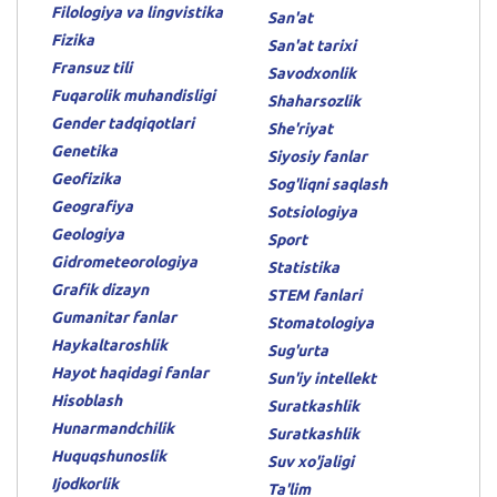
Filologiya va lingvistika
San'at
Fizika
San'at tarixi
Fransuz tili
Savodxonlik
Fuqarolik muhandisligi
Shaharsozlik
Gender tadqiqotlari
She'riyat
Genetika
Siyosiy fanlar
Geofizika
Sog'liqni saqlash
Geografiya
Sotsiologiya
Geologiya
Sport
Gidrometeorologiya
Statistika
Grafik dizayn
STEM fanlari
Gumanitar fanlar
Stomatologiya
Haykaltaroshlik
Sug'urta
Hayot haqidagi fanlar
Sun'iy intellekt
Hisoblash
Suratkashlik
Hunarmandchilik
Suratkashlik
Huquqshunoslik
Suv xo'jaligi
Ijodkorlik
Ta'lim