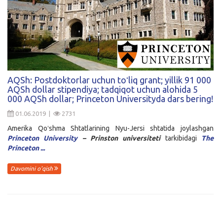
AQSh: Postdoktorlar uchun toʻliq grant; yillik 91 000
AQSh dollar stipendiya; tadqiqot uchun alohida 5
000 AQSh dollar; Princeton Universityda dars bering!
01.06.2019 |
2731
Amerika Qoʻshma Shtatlarining Nyu-Jersi shtatida joylashgan
Princeton University
– Prinston universiteti
tarkibidagi
The
Princeton ...
Davomini o'qish