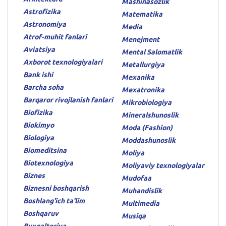
Mashinasozlik
Astrofizika
Matematika
Astronomiya
Media
Atrof-muhit fanlari
Menejment
Aviatsiya
Mental Salomatlik
Axborot texnologiyalari
Metallurgiya
Bank ishi
Mexanika
Barcha soha
Mexatronika
Barqaror rivojlanish fanlari
Mikrobiologiya
Biofizika
Mineralshunoslik
Biokimyo
Moda (Fashion)
Biologiya
Moddashunoslik
Biomeditsina
Moliya
Biotexnologiya
Moliyaviy texnologiyalar
Biznes
Mudofaa
Biznesni boshqarish
Muhandislik
Boshlang'ich ta'lim
Multimedia
Boshqaruv
Musiqa
Buxgalteriya