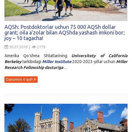
AQSh: Postdoktorlar uchun 75 000 AQSh dollar
grant; oila a’zolar bilan AQShda yashash imkoni bor;
joy – 10 tagacha!
30.07.2019 |
2179
Amerika Qoʻshma Shtatlarining
Universitety of California
Berkeley
tarkibidagi
Miller Institute
2020-2023-yillar uchun
Miller
Research Fellowship dasturiga
...
Davomini o'qish