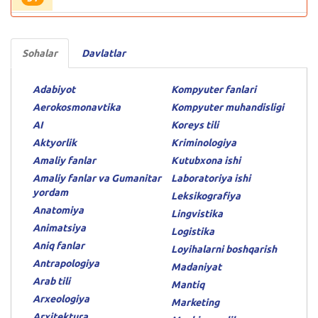
Sohalar
Davlatlar
Adabiyot
Kompyuter fanlari
Aerokosmonavtika
Kompyuter muhandisligi
AI
Koreys tili
Aktyorlik
Kriminologiya
Amaliy fanlar
Kutubxona ishi
Amaliy fanlar va Gumanitar
Laboratoriya ishi
yordam
Leksikografiya
Anatomiya
Lingvistika
Animatsiya
Logistika
Aniq fanlar
Loyihalarni boshqarish
Antrapologiya
Madaniyat
Arab tili
Mantiq
Arxeologiya
Marketing
Arxitektura