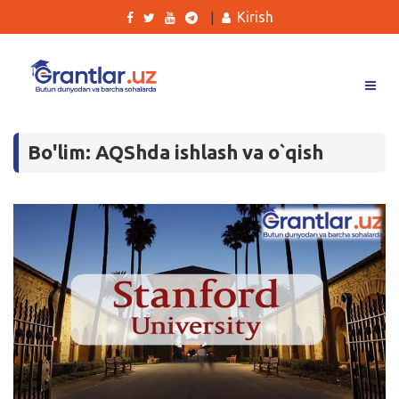
Kirish
|
Grantlar
Bo'lim: AQShda ishlash va o`qish
Tanlovlar
Ishlar
Kurslar
Blog
Yana
Qidirish