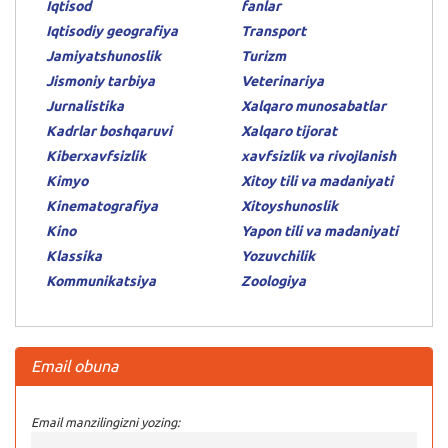
Iqtisod
fanlar
Iqtisodiy geografiya
Transport
Jamiyatshunoslik
Turizm
Jismoniy tarbiya
Veterinariya
Jurnalistika
Xalqaro munosabatlar
Kadrlar boshqaruvi
Xalqaro tijorat
Kiberxavfsizlik
xavfsizlik va rivojlanish
Kimyo
Xitoy tili va madaniyati
Kinematografiya
Xitoyshunoslik
Kino
Yapon tili va madaniyati
Klassika
Yozuvchilik
Kommunikatsiya
Zoologiya
Email obuna
Email manzilingizni yozing: