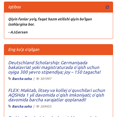
Iqtibos
Qiyin fanlar yo’q, faqat hazm etilishi qiyin bo’lgan
izohlargina bor.
- A.I.Gersen
Eng ko'p o'qilgan
Deutschland Scholarship: Germaniyada
bakalavriat yoki magistraturada oʻqish uchun
oyiga 300 yevro stipendiya; joy – 150 tagacha!
Barcha soha
|
301997
FLEX: Maktab, litsey va kollej oʻquvchilari uchun
AQSHda 1 yil davomida oʻqish imkoniyati; oʻqish
davomida barcha xarajatlar qoplanadi!
Barcha soha
|
269453