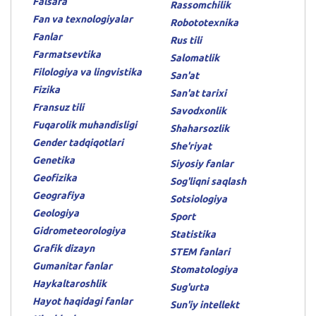
Falsafa
Rassomchilik
Fan va texnologiyalar
Robototexnika
Fanlar
Rus tili
Farmatsevtika
Salomatlik
Filologiya va lingvistika
San'at
Fizika
San'at tarixi
Fransuz tili
Savodxonlik
Fuqarolik muhandisligi
Shaharsozlik
Gender tadqiqotlari
She'riyat
Genetika
Siyosiy fanlar
Geofizika
Sog'liqni saqlash
Geografiya
Sotsiologiya
Geologiya
Sport
Gidrometeorologiya
Statistika
Grafik dizayn
STEM fanlari
Gumanitar fanlar
Stomatologiya
Haykaltaroshlik
Sug'urta
Hayot haqidagi fanlar
Sun'iy intellekt