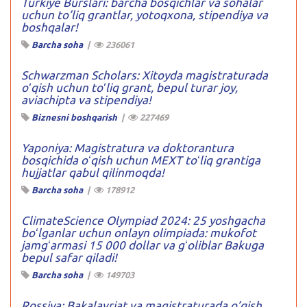
Turkiye Burslari: barcha bosqichlar va sohalar
uchun to’liq grantlar, yotoqxona, stipendiya va
boshqalar!
Barcha soha
|
236061
Schwarzman Scholars: Xitoyda magistraturada
oʻqish uchun toʻliq grant, bepul turar joy,
aviachipta va stipendiya!
Biznesni boshqarish
|
227469
Yaponiya: Magistratura va doktorantura
bosqichida oʻqish uchun MEXT toʻliq grantiga
hujjatlar qabul qilinmoqda!
Barcha soha
|
178912
ClimateScience Olympiad 2024: 25 yoshgacha
boʻlganlar uchun onlayn olimpiada: mukofot
jamgʻarmasi 15 000 dollar va gʻoliblar Bakuga
bepul safar qiladi!
Barcha soha
|
149703
Rossiya: Bakalavriat va magistraturada o’qish