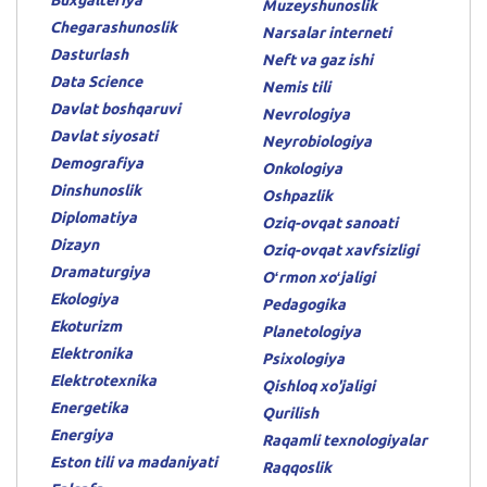
Muzeyshunoslik
Chegarashunoslik
Narsalar interneti
Dasturlash
Neft va gaz ishi
Data Science
Nemis tili
Davlat boshqaruvi
Nevrologiya
Davlat siyosati
Neyrobiologiya
Demografiya
Onkologiya
Dinshunoslik
Oshpazlik
Diplomatiya
Oziq-ovqat sanoati
Dizayn
Oziq-ovqat xavfsizligi
Dramaturgiya
Oʻrmon xoʻjaligi
Ekologiya
Pedagogika
Ekoturizm
Planetologiya
Elektronika
Psixologiya
Elektrotexnika
Qishloq xo'jaligi
Energetika
Qurilish
Energiya
Raqamli texnologiyalar
Eston tili va madaniyati
Raqqoslik