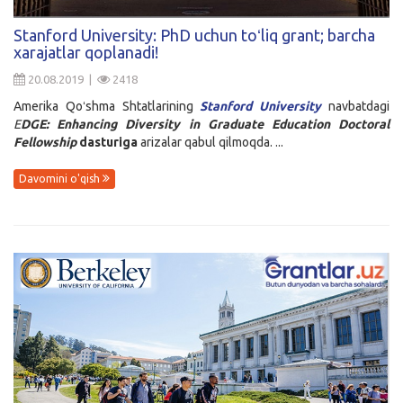
Kirish
Stanford University: PhD uchun toʻliq grant; barcha
xarajatlar qoplanadi!
20.08.2019 |
2418
Amerika Qoʻshma Shtatlarining
Stanford University
navbatdagi
E
DGE: Enhancing Diversity in Graduate Education Doctoral
Fellowship
dasturiga
arizalar qabul qilmoqda. ...
Davomini o'qish