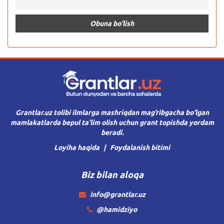
Grantlar.uz tolibi ilmlarga mashriqdan mag’ribgacha bo’lgan
mamlakatlarda bepul ta’lim olish uchun grant topishda yordam
beradi.
Loyiha haqida
Foydalanish bitimi
Biz bilan aloqa
info@grantlar.uz
@hamidziyo