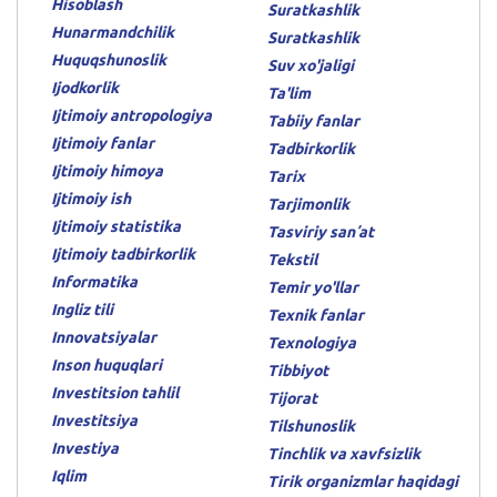
Hisoblash
Suratkashlik
Hunarmandchilik
Suratkashlik
Huquqshunoslik
Suv xo'jaligi
Ijodkorlik
Ta'lim
Ijtimoiy antropologiya
Tabiiy fanlar
Ijtimoiy fanlar
Tadbirkorlik
Ijtimoiy himoya
Tarix
Ijtimoiy ish
Tarjimonlik
Ijtimoiy statistika
Tasviriy sanʼat
Ijtimoiy tadbirkorlik
Tekstil
Informatika
Temir yo'llar
Ingliz tili
Texnik fanlar
Innovatsiyalar
Texnologiya
Inson huquqlari
Tibbiyot
Investitsion tahlil
Tijorat
Investitsiya
Tilshunoslik
Investiya
Tinchlik va xavfsizlik
Iqlim
Tirik organizmlar haqidagi