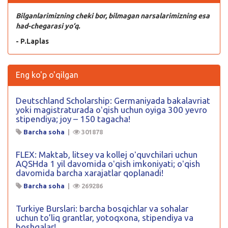
Bilganlarimizning cheki bor, bilmagan narsalarimizning esa
had-chegarasi yo‘q.
- P.Laplas
Eng ko'p o'qilgan
Deutschland Scholarship: Germaniyada bakalavriat
yoki magistraturada oʻqish uchun oyiga 300 yevro
stipendiya; joy – 150 tagacha!
Barcha soha
|
301878
FLEX: Maktab, litsey va kollej oʻquvchilari uchun
AQSHda 1 yil davomida oʻqish imkoniyati; oʻqish
davomida barcha xarajatlar qoplanadi!
Barcha soha
|
269286
Turkiye Burslari: barcha bosqichlar va sohalar
uchun to’liq grantlar, yotoqxona, stipendiya va
boshqalar!