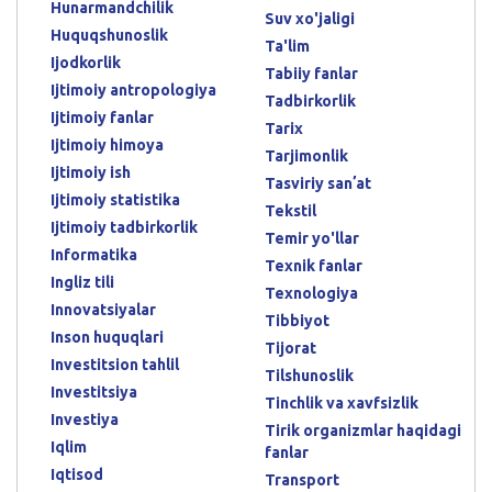
Hunarmandchilik
Suv xo'jaligi
Huquqshunoslik
Ta'lim
Ijodkorlik
Tabiiy fanlar
Ijtimoiy antropologiya
Tadbirkorlik
Ijtimoiy fanlar
Tarix
Ijtimoiy himoya
Tarjimonlik
Ijtimoiy ish
Tasviriy sanʼat
Ijtimoiy statistika
Tekstil
Ijtimoiy tadbirkorlik
Temir yo'llar
Informatika
Texnik fanlar
Ingliz tili
Texnologiya
Innovatsiyalar
Tibbiyot
Inson huquqlari
Tijorat
Investitsion tahlil
Tilshunoslik
Investitsiya
Tinchlik va xavfsizlik
Investiya
Tirik organizmlar haqidagi
Iqlim
fanlar
Iqtisod
Transport