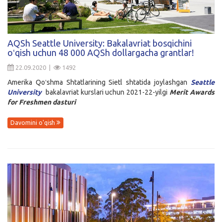
AQSh Seattle University: Bakalavriat bosqichini
oʻqish uchun 48 000 AQSh dollargacha grantlar!
22.09.2020 |
1492
Amerika Qoʻshma Shtatlarining Sietl shtatida joylashgan
Seattle
University
bakalavriat kurslari uchun 2021-22-yilgi
Merit Awards
for Freshmen
dasturi
Davomini o'qish