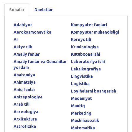
Sohalar
Davlatlar
Adabiyot
Kompyuter fanlari
Aerokosmonavtika
Kompyuter muhandisligi
AI
Koreys tili
Aktyorlik
Kriminologiya
Amaliy fanlar
Kutubxona ishi
Amaliy fanlar va Gumanitar
Laboratoriya ishi
yordam
Leksikografiya
Anatomiya
Lingvistika
Animatsiya
Logistika
Aniq fanlar
Loyihalarni boshqarish
Antrapologiya
Madaniyat
Arab tili
Mantiq
Arxeologiya
Marketing
Arxitektura
Mashinasozlik
Astrofizika
Matematika