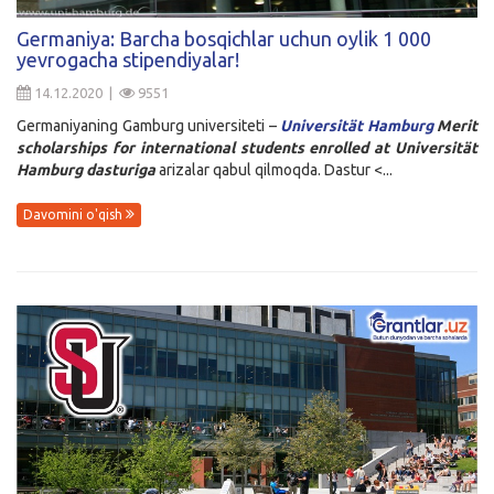
Kirish
Germaniya: Barcha bosqichlar uchun oylik 1 000
yevrogacha stipendiyalar!
14.12.2020 |
9551
Germaniyaning Gamburg universiteti –
Universität Hamburg
Merit
scholarships for international students enrolled at Universität
Hamburg dasturiga
arizalar qabul qilmoqda. Dastur <...
Davomini o'qish