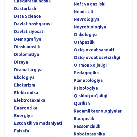
Chegarashunoslik
Neft va gaz ishi
Dasturlash
Nemis tili
Data Science
Nevrologiya
Davlat boshqaruvi
Neyrobiologiya
Davlat siyosati
Onkologiya
Demografiya
Oshpazlik
Dinshunoslik
Oziq-ovqat sanoati
Diplomatiya
Oziq-ovqat xavfsizligi
Dizayn
Oʻrmon xoʻjaligi
Dramaturgiya
Pedagogika
Ekologiya
Planetologiya
Ekoturizm
Psixologiya
Elektronika
Qishloq xo'jaligi
Elektrotexnika
Qurilish
Energetika
Raqamli texnologiyalar
Energiya
Raqqoslik
Eston tili va madaniyati
Rassomchilik
Falsafa
Robototexnika