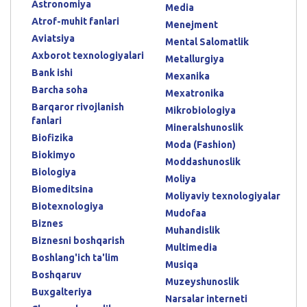
Astronomiya
Media
Atrof-muhit fanlari
Menejment
Aviatsiya
Mental Salomatlik
Axborot texnologiyalari
Metallurgiya
Bank ishi
Mexanika
Barcha soha
Mexatronika
Barqaror rivojlanish
Mikrobiologiya
fanlari
Mineralshunoslik
Biofizika
Moda (Fashion)
Biokimyo
Moddashunoslik
Biologiya
Moliya
Biomeditsina
Moliyaviy texnologiyalar
Biotexnologiya
Mudofaa
Biznes
Muhandislik
Biznesni boshqarish
Multimedia
Boshlang'ich ta'lim
Musiqa
Boshqaruv
Muzeyshunoslik
Buxgalteriya
Narsalar interneti