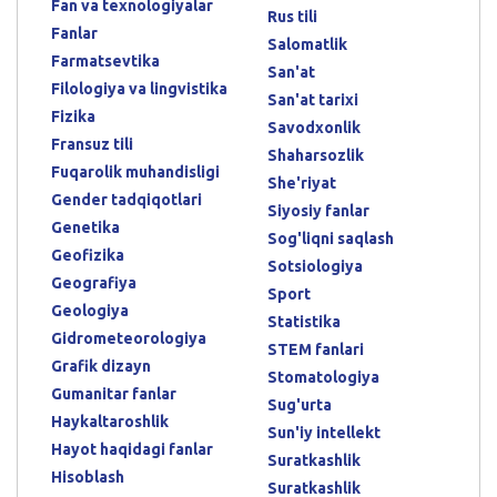
Fan va texnologiyalar
Rus tili
Fanlar
Salomatlik
Farmatsevtika
San'at
Filologiya va lingvistika
San'at tarixi
Fizika
Savodxonlik
Fransuz tili
Shaharsozlik
Fuqarolik muhandisligi
She'riyat
Gender tadqiqotlari
Siyosiy fanlar
Genetika
Sog'liqni saqlash
Geofizika
Sotsiologiya
Geografiya
Sport
Geologiya
Statistika
Gidrometeorologiya
STEM fanlari
Grafik dizayn
Stomatologiya
Gumanitar fanlar
Sug'urta
Haykaltaroshlik
Sun'iy intellekt
Hayot haqidagi fanlar
Suratkashlik
Hisoblash
Suratkashlik