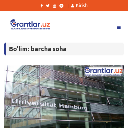
Kirish
|
Grantlar
Bo'lim: barcha soha
Tanlovlar
Ishlar
Kurslar
Blog
Yana
Qidirish