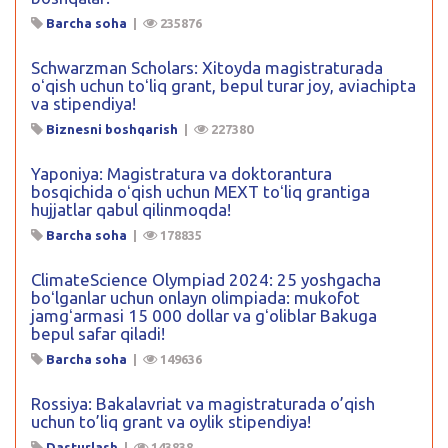
Barcha soha
|
235876
Schwarzman Scholars: Xitoyda magistraturada
oʻqish uchun toʻliq grant, bepul turar joy, aviachipta
va stipendiya!
Biznesni boshqarish
|
227380
Yaponiya: Magistratura va doktorantura
bosqichida oʻqish uchun MEXT toʻliq grantiga
hujjatlar qabul qilinmoqda!
Barcha soha
|
178835
ClimateScience Olympiad 2024: 25 yoshgacha
boʻlganlar uchun onlayn olimpiada: mukofot
jamgʻarmasi 15 000 dollar va gʻoliblar Bakuga
bepul safar qiladi!
Barcha soha
|
149636
Rossiya: Bakalavriat va magistraturada o’qish
uchun to’liq grant va oylik stipendiya!
Dasturlash
|
143838