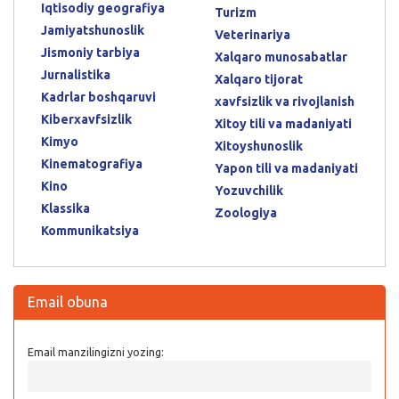
Iqtisodiy geografiya
Turizm
Jamiyatshunoslik
Veterinariya
Jismoniy tarbiya
Xalqaro munosabatlar
Jurnalistika
Xalqaro tijorat
Kadrlar boshqaruvi
xavfsizlik va rivojlanish
Kiberxavfsizlik
Xitoy tili va madaniyati
Kimyo
Xitoyshunoslik
Kinematografiya
Yapon tili va madaniyati
Kino
Yozuvchilik
Klassika
Zoologiya
Kommunikatsiya
Email obuna
Email manzilingizni yozing: