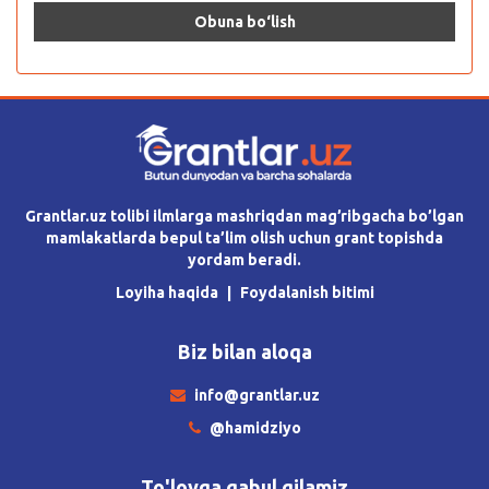
Grantlar.uz tolibi ilmlarga mashriqdan mag’ribgacha bo’lgan
mamlakatlarda bepul ta’lim olish uchun grant topishda
yordam beradi.
Loyiha haqida
Foydalanish bitimi
Biz bilan aloqa
info@grantlar.uz
@hamidziyo
To'lovga qabul qilamiz