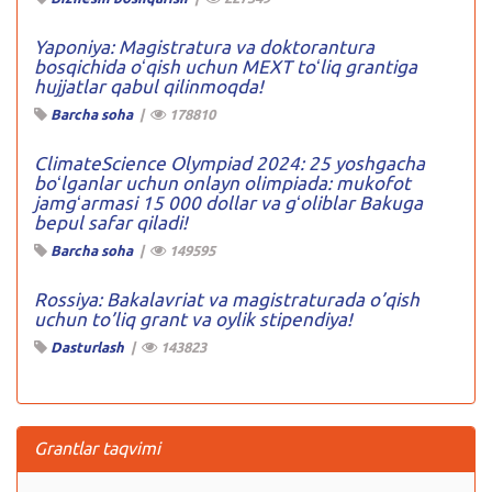
Yaponiya: Magistratura va doktorantura
bosqichida oʻqish uchun MEXT toʻliq grantiga
hujjatlar qabul qilinmoqda!
Barcha soha
|
178810
ClimateScience Olympiad 2024: 25 yoshgacha
boʻlganlar uchun onlayn olimpiada: mukofot
jamgʻarmasi 15 000 dollar va gʻoliblar Bakuga
bepul safar qiladi!
Barcha soha
|
149595
Rossiya: Bakalavriat va magistraturada o’qish
uchun to’liq grant va oylik stipendiya!
Dasturlash
|
143823
Grantlar taqvimi