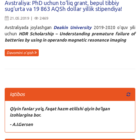
Avstraliya: PhD uchun to‘liq grant, bepul tibbiy
sug‘urta va 19 863 AQSh dollar yillik stipendiya!
21.05.2019 |
2469
Avstraliyada joylashgan
Deakin University
2019-2020 o‘quv yili
uchun
HDR Scholarship – Understanding premature failure of
batteries by using in operando magnetic resonance imaging
Davomini o'qish
Iqtibos
Qiyin fanlar yo’q, faqat hazm etilishi qiyin bo’lgan
izohlargina bor.
- A.I.Gersen