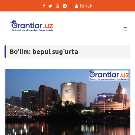
Kirish
|
Grantlar
Bo'lim: bepul sug`urta
Tanlovlar
Ishlar
Kurslar
Blog
Yana
Qidirish