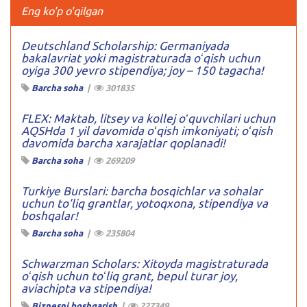
Eng ko'p o'qilgan
Deutschland Scholarship: Germaniyada
bakalavriat yoki magistraturada oʻqish uchun
oyiga 300 yevro stipendiya; joy – 150 tagacha!
Barcha soha
|
301835
FLEX: Maktab, litsey va kollej oʻquvchilari uchun
AQSHda 1 yil davomida oʻqish imkoniyati; oʻqish
davomida barcha xarajatlar qoplanadi!
Barcha soha
|
269209
Turkiye Burslari: barcha bosqichlar va sohalar
uchun to’liq grantlar, yotoqxona, stipendiya va
boshqalar!
Barcha soha
|
235804
Schwarzman Scholars: Xitoyda magistraturada
oʻqish uchun toʻliq grant, bepul turar joy,
aviachipta va stipendiya!
Biznesni boshqarish
|
227349