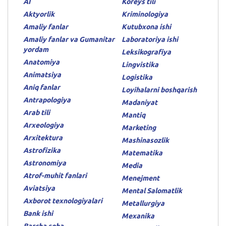
AI
Koreys tili
Aktyorlik
Kriminologiya
Amaliy fanlar
Kutubxona ishi
Amaliy fanlar va Gumanitar
Laboratoriya ishi
yordam
Leksikografiya
Anatomiya
Lingvistika
Animatsiya
Logistika
Aniq fanlar
Loyihalarni boshqarish
Antrapologiya
Madaniyat
Arab tili
Mantiq
Arxeologiya
Marketing
Arxitektura
Mashinasozlik
Astrofizika
Matematika
Astronomiya
Media
Atrof-muhit fanlari
Menejment
Aviatsiya
Mental Salomatlik
Axborot texnologiyalari
Metallurgiya
Bank ishi
Mexanika