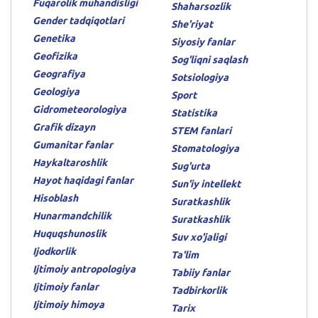
Fuqarolik muhandisligi
Shaharsozlik
Gender tadqiqotlari
She'riyat
Genetika
Siyosiy fanlar
Geofizika
Sog'liqni saqlash
Geografiya
Sotsiologiya
Geologiya
Sport
Gidrometeorologiya
Statistika
Grafik dizayn
STEM fanlari
Gumanitar fanlar
Stomatologiya
Haykaltaroshlik
Sug'urta
Hayot haqidagi fanlar
Sun'iy intellekt
Hisoblash
Suratkashlik
Hunarmandchilik
Suratkashlik
Huquqshunoslik
Suv xo'jaligi
Ijodkorlik
Ta'lim
Ijtimoiy antropologiya
Tabiiy fanlar
Ijtimoiy fanlar
Tadbirkorlik
Ijtimoiy himoya
Tarix