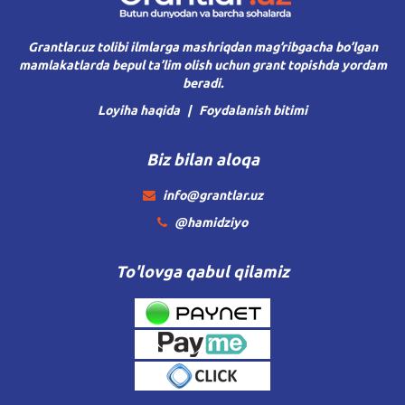
Grantlar.uz tolibi ilmlarga mashriqdan mag’ribgacha bo’lgan
mamlakatlarda bepul ta’lim olish uchun grant topishda yordam
beradi.
Loyiha haqida
Foydalanish bitimi
Biz bilan aloqa
info@grantlar.uz
@hamidziyo
To'lovga qabul qilamiz