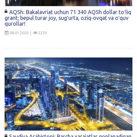
Kirish
AQSh: Bakalavriat uchun 71 340 AQSh dollar toʻliq
grant; bepul turar joy, sugʻurta, oziq-ovqat va oʻquv
qurollar!
08.01.2020 |
5233
Saudiya Arabistoni: Barcha xarajatlar qoplanadigan