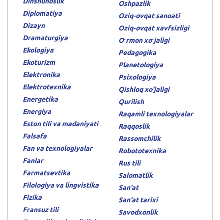
Dinshunoslik
Oshpazlik
Diplomatiya
Oziq-ovqat sanoati
Dizayn
Oziq-ovqat xavfsizligi
Dramaturgiya
Oʻrmon xoʻjaligi
Ekologiya
Pedagogika
Ekoturizm
Planetologiya
Elektronika
Psixologiya
Elektrotexnika
Qishloq xo'jaligi
Energetika
Qurilish
Energiya
Raqamli texnologiyalar
Eston tili va madaniyati
Raqqoslik
Falsafa
Rassomchilik
Fan va texnologiyalar
Robototexnika
Fanlar
Rus tili
Farmatsevtika
Salomatlik
Filologiya va lingvistika
San'at
Fizika
San'at tarixi
Fransuz tili
Savodxonlik