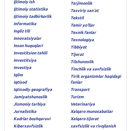
Ijtimoiy ish
Tarjimonlik
Ijtimoiy statistika
Tasviriy sanʼat
Ijtimoiy tadbirkorlik
Tekstil
Informatika
Temir yo'llar
Ingliz tili
Texnik fanlar
Innovatsiyalar
Texnologiya
Inson huquqlari
Tibbiyot
Investitsion tahlil
Tijorat
Investitsiya
Tilshunoslik
Investiya
Tinchlik va xavfsizlik
Iqlim
Tirik organizmlar haqidagi
Iqtisod
fanlar
Iqtisodiy geografiya
Transport
Jamiyatshunoslik
Turizm
Jismoniy tarbiya
Veterinariya
Jurnalistika
Xalqaro munosabatlar
Kadrlar boshqaruvi
Xalqaro tijorat
Kiberxavfsizlik
xavfsizlik va rivojlanish