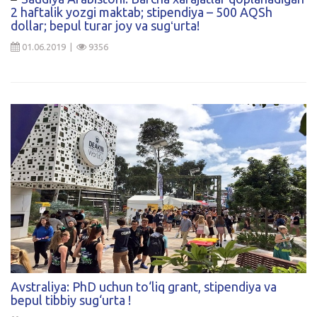
2 haftalik yozgi maktab; stipendiya – 500 AQSh
dollar; bepul turar joy va sugʻurta!
01.06.2019 |
9356
Avstraliya: PhD uchun to‘liq grant, stipendiya va
bepul tibbiy sug‘urta !