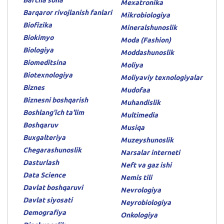
Barcha soha
Mexatronika
Barqaror rivojlanish fanlari
Mikrobiologiya
Biofizika
Mineralshunoslik
Biokimyo
Moda (Fashion)
Biologiya
Moddashunoslik
Biomeditsina
Moliya
Biotexnologiya
Moliyaviy texnologiyalar
Biznes
Mudofaa
Biznesni boshqarish
Muhandislik
Boshlang'ich ta'lim
Multimedia
Boshqaruv
Musiqa
Buxgalteriya
Muzeyshunoslik
Chegarashunoslik
Narsalar interneti
Dasturlash
Neft va gaz ishi
Data Science
Nemis tili
Davlat boshqaruvi
Nevrologiya
Davlat siyosati
Neyrobiologiya
Demografiya
Onkologiya