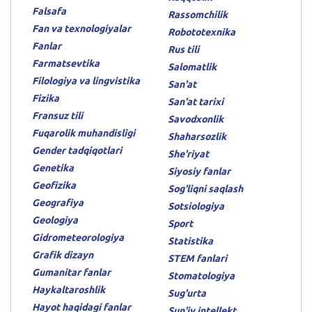
Falsafa
Rassomchilik
Fan va texnologiyalar
Robototexnika
Fanlar
Rus tili
Farmatsevtika
Salomatlik
Filologiya va lingvistika
San'at
Fizika
San'at tarixi
Fransuz tili
Savodxonlik
Fuqarolik muhandisligi
Shaharsozlik
Gender tadqiqotlari
She'riyat
Genetika
Siyosiy fanlar
Geofizika
Sog'liqni saqlash
Geografiya
Sotsiologiya
Geologiya
Sport
Gidrometeorologiya
Statistika
Grafik dizayn
STEM fanlari
Gumanitar fanlar
Stomatologiya
Haykaltaroshlik
Sug'urta
Hayot haqidagi fanlar
Sun'iy intellekt