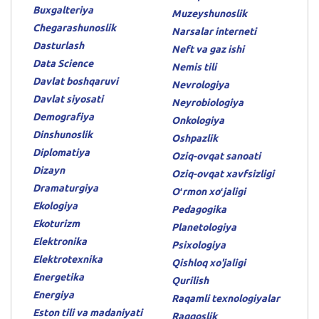
Buxgalteriya
Muzeyshunoslik
Chegarashunoslik
Narsalar interneti
Dasturlash
Neft va gaz ishi
Data Science
Nemis tili
Davlat boshqaruvi
Nevrologiya
Davlat siyosati
Neyrobiologiya
Demografiya
Onkologiya
Dinshunoslik
Oshpazlik
Diplomatiya
Oziq-ovqat sanoati
Dizayn
Oziq-ovqat xavfsizligi
Dramaturgiya
Oʻrmon xoʻjaligi
Ekologiya
Pedagogika
Ekoturizm
Planetologiya
Elektronika
Psixologiya
Elektrotexnika
Qishloq xo'jaligi
Energetika
Qurilish
Energiya
Raqamli texnologiyalar
Eston tili va madaniyati
Raqqoslik