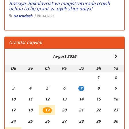
Rossiya: Bakalavriat va magistraturada o’qish
uchun to’liq grant va oylik stipendiya!
Dasturlash
|
143835
Grantlar taqvimi
Avgust 2026
Du
Se
Ch
Pa
Ju
Sh
Ya
1
2
3
4
5
6
8
9
7
10
11
12
13
14
15
16
17
18
20
21
22
23
19
24
25
26
27
28
29
30