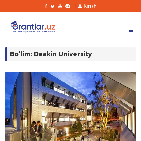
Kirish
|
Grantlar
Bo'lim: Deakin University
Tanlovlar
Ishlar
Kurslar
Blog
Yana
Qidirish