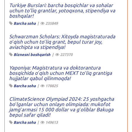
Turkiye Burslari: barcha bosqichlar va sohalar
uchun to’liq grantlar, yotoqxona, stipendiya va
boshqalar!
Barcha soha
|
235849
Schwarzman Scholars: Xitoyda magistraturada
oʻqish uchun toʻliq grant, bepul turar joy,
aviachipta va stipendiya!
Biznesni boshqarish
|
227370
Yaponiya: Magistratura va doktorantura
bosqichida oʻqish uchun MEXT toʻliq grantiga
hujjatlar qabul qilinmoqda!
Barcha soha
|
178825
ClimateScience Olympiad 2024: 25 yoshgacha
boʻlganlar uchun onlayn olimpiada: mukofot
jamgʻarmasi 15 000 dollar va gʻoliblar Bakuga
bepul safar qiladi!
Barcha soha
|
149613