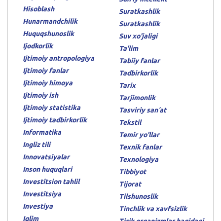
Hisoblash
Suratkashlik
Hunarmandchilik
Suratkashlik
Huquqshunoslik
Suv xo'jaligi
Ijodkorlik
Ta'lim
Ijtimoiy antropologiya
Tabiiy fanlar
Ijtimoiy fanlar
Tadbirkorlik
Ijtimoiy himoya
Tarix
Ijtimoiy ish
Tarjimonlik
Ijtimoiy statistika
Tasviriy sanʼat
Ijtimoiy tadbirkorlik
Tekstil
Informatika
Temir yo'llar
Ingliz tili
Texnik fanlar
Innovatsiyalar
Texnologiya
Inson huquqlari
Tibbiyot
Investitsion tahlil
Tijorat
Investitsiya
Tilshunoslik
Investiya
Tinchlik va xavfsizlik
Iqlim
Tirik organizmlar haqidagi