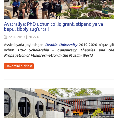
Avstraliya: PhD uchun to‘liq grant, stipendiya va
bepul tibbiy sug‘urta !
22.05.2019 |
2248
Avstraliyada joylashgan
Deakin University
2019-2020 o‘quv yili
uchun
HDR Scholarship – Conspiracy Theories and the
Propagation of Misinformation in the Muslim World
Davomini o'qish