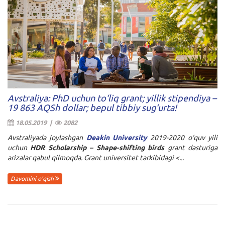
Avstraliya: PhD uchun to‘liq grant; yillik stipendiya –
19 863 AQSh dollar; bepul tibbiy sug‘urta!
18.05.2019 |
2082
Avstraliyada joylashgan
Deakin University
2019-2020 o‘quv yili
uchun
HDR Scholarship – Shape-shifting birds
grant dasturiga
arizalar qabul qilmoqda. Grant universitet tarkibidagi <...
Davomini o'qish