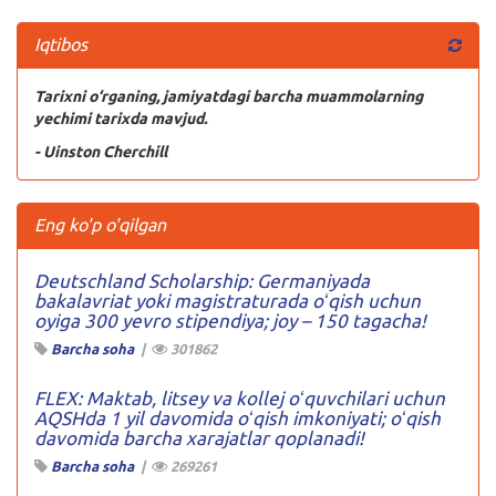
Iqtibos
Tarixni o‘rganing, jamiyatdagi barcha muammolarning
yechimi tarixda mavjud.
- Uinston Cherchill
Eng ko'p o'qilgan
Deutschland Scholarship: Germaniyada
bakalavriat yoki magistraturada oʻqish uchun
oyiga 300 yevro stipendiya; joy – 150 tagacha!
Barcha soha
|
301862
FLEX: Maktab, litsey va kollej oʻquvchilari uchun
AQSHda 1 yil davomida oʻqish imkoniyati; oʻqish
davomida barcha xarajatlar qoplanadi!
Barcha soha
|
269261