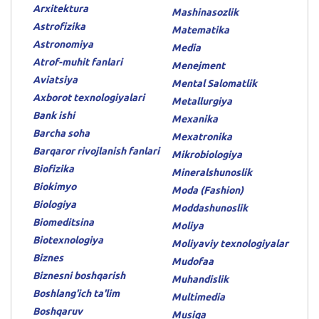
Arxitektura
Mashinasozlik
Astrofizika
Matematika
Astronomiya
Media
Atrof-muhit fanlari
Menejment
Aviatsiya
Mental Salomatlik
Axborot texnologiyalari
Metallurgiya
Bank ishi
Mexanika
Barcha soha
Mexatronika
Barqaror rivojlanish fanlari
Mikrobiologiya
Biofizika
Mineralshunoslik
Biokimyo
Moda (Fashion)
Biologiya
Moddashunoslik
Biomeditsina
Moliya
Biotexnologiya
Moliyaviy texnologiyalar
Biznes
Mudofaa
Biznesni boshqarish
Muhandislik
Boshlang'ich ta'lim
Multimedia
Boshqaruv
Musiqa