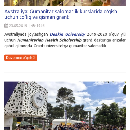
Kirish
Avstraliya: Gumanitar salomatlik kurslarida oʻqish
uchun to‘liq va qisman grant
23.05.2019 |
1946
Avstraliyada joylashgan
Deakin University
2019-2020 o‘quv yili
uchun
Humanitarian Health Scholarship
grant dasturiga arizalar
qabul qilmoqda. Grant universitetga gumanitar salomatlik ...
Davomini o'qish