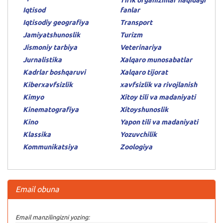
Iqtisod
fanlar
Iqtisodiy geografiya
Transport
Jamiyatshunoslik
Turizm
Jismoniy tarbiya
Veterinariya
Jurnalistika
Xalqaro munosabatlar
Kadrlar boshqaruvi
Xalqaro tijorat
Kiberxavfsizlik
xavfsizlik va rivojlanish
Kimyo
Xitoy tili va madaniyati
Kinematografiya
Xitoyshunoslik
Kino
Yapon tili va madaniyati
Klassika
Yozuvchilik
Kommunikatsiya
Zoologiya
Email obuna
Email manzilingizni yozing: