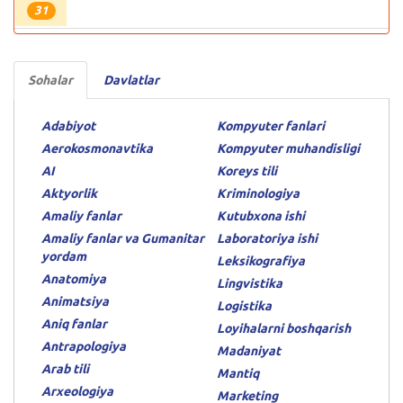
31
Sohalar
Davlatlar
Adabiyot
Kompyuter fanlari
Aerokosmonavtika
Kompyuter muhandisligi
AI
Koreys tili
Aktyorlik
Kriminologiya
Amaliy fanlar
Kutubxona ishi
Amaliy fanlar va Gumanitar
Laboratoriya ishi
yordam
Leksikografiya
Anatomiya
Lingvistika
Animatsiya
Logistika
Aniq fanlar
Loyihalarni boshqarish
Antrapologiya
Madaniyat
Arab tili
Mantiq
Arxeologiya
Marketing