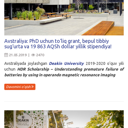
Avstraliya: PhD uchun to‘liq grant, bepul tibbiy
sug‘urta va 19 863 AQSh dollar yillik stipendiya!
21.05.2019 |
2470
Avstraliyada joylashgan
Deakin University
2019-2020 o‘quv yili
uchun
HDR Scholarship – Understanding premature failure of
batteries by using in operando magnetic resonance imaging
Davomini o'qish