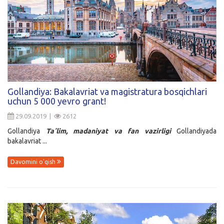
Gollandiya: Bakalavriat va magistratura bosqichlari
uchun 5 000 yevro grant!
29.09.2019 |
2612
Gollandiya
Ta
ʼ
lim
,
madaniyat
va
fan
vazirligi
Gollandiyada
bakalavriat ...
Davomini o'qish