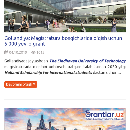
Gollandiya: Magistratura bosqichlarida oʻqish uchun
5 000 yevro grant
04.10.2019 |
1613
Gollandiyada joylashgan
The Eindhoven University of Technology
magistraturada oʻqishni xohlovchi xalqaro talabalardan 2020-yilgi
Holland Scholarship for International students
dasturi uchun ...
Davomini o'qish