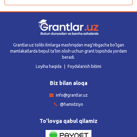
Grantlar.uz tolibi ilmlarga mashriqdan mag’ribgacha bo’lgan
mamlakatlarda bepul ta’lim olish uchun grant topishda yordam
beradi.
Loyiha haqida
Foydalanish bitimi
Biz bilan aloqa
info@grantlar.uz
@hamidziyo
To'lovga qabul qilamiz