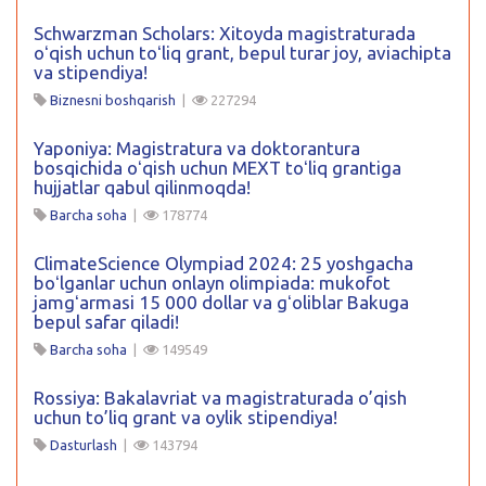
Schwarzman Scholars: Xitoyda magistraturada
oʻqish uchun toʻliq grant, bepul turar joy, aviachipta
va stipendiya!
Biznesni boshqarish
|
227294
Yaponiya: Magistratura va doktorantura
bosqichida oʻqish uchun MEXT toʻliq grantiga
hujjatlar qabul qilinmoqda!
Barcha soha
|
178774
ClimateScience Olympiad 2024: 25 yoshgacha
boʻlganlar uchun onlayn olimpiada: mukofot
jamgʻarmasi 15 000 dollar va gʻoliblar Bakuga
bepul safar qiladi!
Barcha soha
|
149549
Rossiya: Bakalavriat va magistraturada o’qish
uchun to’liq grant va oylik stipendiya!
Dasturlash
|
143794