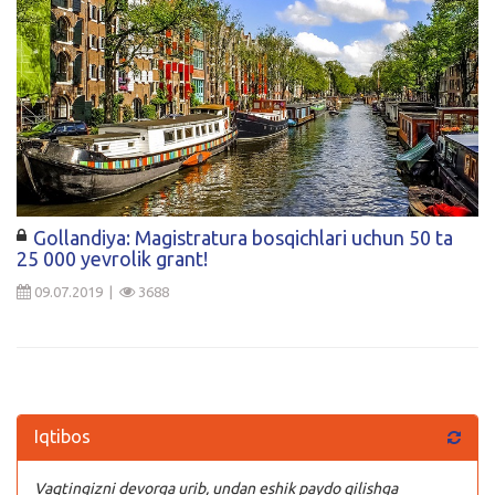
Gollandiya: Magistratura bosqichlari uchun 50 ta
25 000 yevrolik grant!
09.07.2019 |
3688
Iqtibos
Vaqtingizni devorga urib, undan eshik paydo qilishga