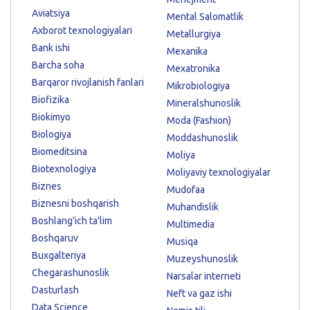
Aviatsiya
Mental Salomatlik
Axborot texnologiyalari
Metallurgiya
Bank ishi
Mexanika
Barcha soha
Mexatronika
Barqaror rivojlanish fanlari
Mikrobiologiya
Biofizika
Mineralshunoslik
Biokimyo
Moda (Fashion)
Biologiya
Moddashunoslik
Biomeditsina
Moliya
Biotexnologiya
Moliyaviy texnologiyalar
Biznes
Mudofaa
Biznesni boshqarish
Muhandislik
Boshlang'ich ta'lim
Multimedia
Boshqaruv
Musiqa
Buxgalteriya
Muzeyshunoslik
Chegarashunoslik
Narsalar interneti
Dasturlash
Neft va gaz ishi
Data Science