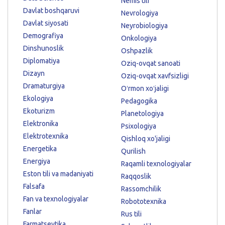
Nemis tili
Davlat boshqaruvi
Nevrologiya
Davlat siyosati
Neyrobiologiya
Demografiya
Onkologiya
Dinshunoslik
Oshpazlik
Diplomatiya
Oziq-ovqat sanoati
Dizayn
Oziq-ovqat xavfsizligi
Dramaturgiya
Oʻrmon xoʻjaligi
Ekologiya
Pedagogika
Ekoturizm
Planetologiya
Elektronika
Psixologiya
Elektrotexnika
Qishloq xo'jaligi
Energetika
Qurilish
Energiya
Raqamli texnologiyalar
Eston tili va madaniyati
Raqqoslik
Falsafa
Rassomchilik
Fan va texnologiyalar
Robototexnika
Fanlar
Rus tili
Farmatsevtika