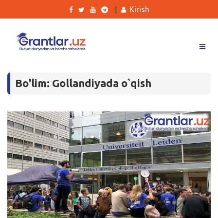
Kirish
|
Grantlar
Bo'lim: Gollandiyada o`qish
Tanlovlar
Ishlar
Kurslar
Blog
Yana
Qidirish