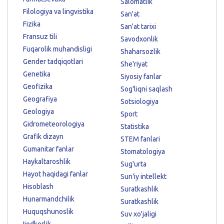
Salomatlik
Filologiya va lingvistika
San'at
Fizika
San'at tarixi
Fransuz tili
Savodxonlik
Fuqarolik muhandisligi
Shaharsozlik
Gender tadqiqotlari
She'riyat
Genetika
Siyosiy fanlar
Geofizika
Sog'liqni saqlash
Geografiya
Sotsiologiya
Geologiya
Sport
Gidrometeorologiya
Statistika
Grafik dizayn
STEM fanlari
Gumanitar fanlar
Stomatologiya
Haykaltaroshlik
Sug'urta
Hayot haqidagi fanlar
Sun'iy intellekt
Hisoblash
Suratkashlik
Hunarmandchilik
Suratkashlik
Huquqshunoslik
Suv xo'jaligi