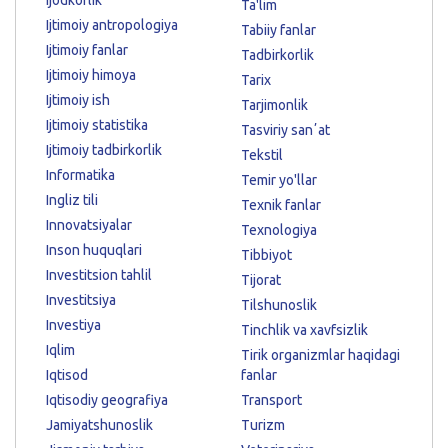
Ijodkorlik
Ta'lim
Ijtimoiy antropologiya
Tabiiy fanlar
Ijtimoiy fanlar
Tadbirkorlik
Ijtimoiy himoya
Tarix
Ijtimoiy ish
Tarjimonlik
Ijtimoiy statistika
Tasviriy sanʼat
Ijtimoiy tadbirkorlik
Tekstil
Informatika
Temir yo'llar
Ingliz tili
Texnik fanlar
Innovatsiyalar
Texnologiya
Inson huquqlari
Tibbiyot
Investitsion tahlil
Tijorat
Investitsiya
Tilshunoslik
Investiya
Tinchlik va xavfsizlik
Iqlim
Tirik organizmlar haqidagi
Iqtisod
fanlar
Iqtisodiy geografiya
Transport
Jamiyatshunoslik
Turizm