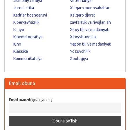
Jismoniy tarbiya
Veterinariya
Jurnalistika
Xalqaro munosabatlar
Kadrlar boshqaruvi
Xalqaro tijorat
Kiberxavfsizlik
xavfsizlik va rivojlanish
Kimyo
Xitoy tili va madaniyati
Kinematografiya
Xitoyshunoslik
Kino
Yapon tili va madaniyati
Klassika
Yozuvchilik
Kommunikatsiya
Zoologiya
Email obuna
Email manzilingizni yozing: