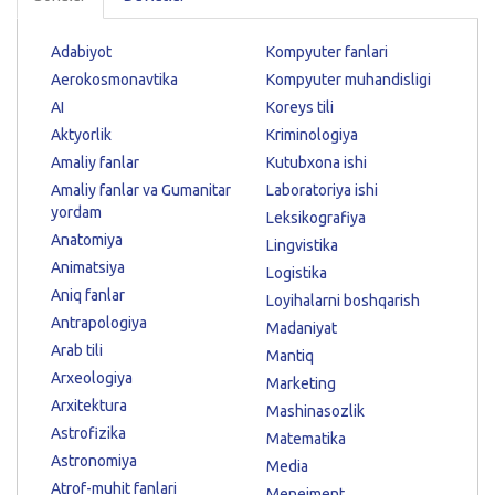
Adabiyot
Kompyuter fanlari
Aerokosmonavtika
Kompyuter muhandisligi
AI
Koreys tili
Aktyorlik
Kriminologiya
Amaliy fanlar
Kutubxona ishi
Amaliy fanlar va Gumanitar
Laboratoriya ishi
yordam
Leksikografiya
Anatomiya
Lingvistika
Animatsiya
Logistika
Aniq fanlar
Loyihalarni boshqarish
Antrapologiya
Madaniyat
Arab tili
Mantiq
Arxeologiya
Marketing
Arxitektura
Mashinasozlik
Astrofizika
Matematika
Astronomiya
Media
Atrof-muhit fanlari
Menejment