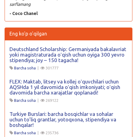
sarflamang
- Coco Chanel
Eng ko'p o'qilgan
Deutschland Scholarship: Germaniyada bakalavriat
yoki magistraturada oʻqish uchun oyiga 300 yevro
stipendiya; joy – 150 tagacha!
Barcha soha
|
301777
FLEX: Maktab, litsey va kollej oʻquvchilari uchun
AQSHda 1 yil davomida oʻqish imkoniyati; oʻqish
davomida barcha xarajatlar qoplanadi!
Barcha soha
|
269122
Turkiye Burslari: barcha bosqichlar va sohalar
uchun to’liq grantlar, yotoqxona, stipendiya va
boshqalar!
Barcha soha
|
235736