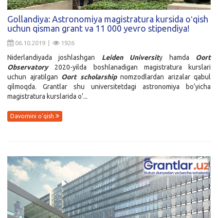
Kirish
Gollandiya: Astronomiya magistratura kursida oʻqish
uchun qisman grant va 11 000 yevro stipendiya!
06.10.2019 |
1926
Niderlandiyada joshlashgan
Leiden Universit
y hamda
Oort
Observatory
2020-yilda boshlanadigan magistratura kurslari
uchun ajratilgan
Oort scholarship
nomzodlardan arizalar qabul
qilmoqda. Grantlar shu universitetdagi astronomiya bo‘yicha
magistratura kurslarida o‘...
Davomini o'qish