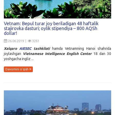
Vetnam: Bepul turar joy beriladigan 48 haftalik
stajirovka dasturi; oylik stipendiya – 800 AQSh
dollar!
26.06.2019 |
3261
Xalqaro
AIESEC
tashkiloti
hamda Vetnamning Hanoi shahrida
joylashgan
Vietnamese Intelligence English Center
18 dan 30
yoshgacha ingliz ...
Davomini o'qish