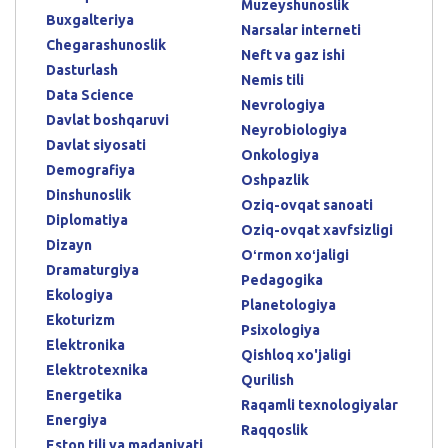
Muzeyshunoslik
Buxgalteriya
Narsalar interneti
Chegarashunoslik
Neft va gaz ishi
Dasturlash
Nemis tili
Data Science
Nevrologiya
Davlat boshqaruvi
Neyrobiologiya
Davlat siyosati
Onkologiya
Demografiya
Oshpazlik
Dinshunoslik
Oziq-ovqat sanoati
Diplomatiya
Oziq-ovqat xavfsizligi
Dizayn
Oʻrmon xoʻjaligi
Dramaturgiya
Pedagogika
Ekologiya
Planetologiya
Ekoturizm
Psixologiya
Elektronika
Qishloq xo'jaligi
Elektrotexnika
Qurilish
Energetika
Raqamli texnologiyalar
Energiya
Raqqoslik
Eston tili va madaniyati