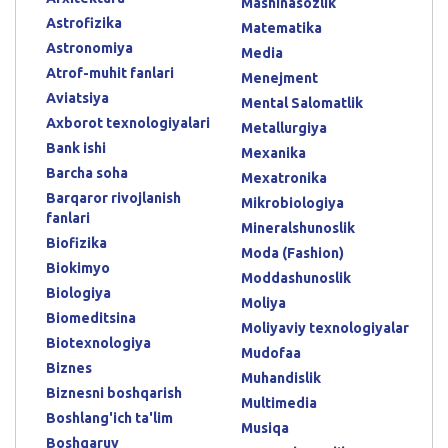
Mashinasozlik
Astrofizika
Matematika
Astronomiya
Media
Atrof-muhit fanlari
Menejment
Aviatsiya
Mental Salomatlik
Axborot texnologiyalari
Metallurgiya
Bank ishi
Mexanika
Barcha soha
Mexatronika
Barqaror rivojlanish
Mikrobiologiya
fanlari
Mineralshunoslik
Biofizika
Moda (Fashion)
Biokimyo
Moddashunoslik
Biologiya
Moliya
Biomeditsina
Moliyaviy texnologiyalar
Biotexnologiya
Mudofaa
Biznes
Muhandislik
Biznesni boshqarish
Multimedia
Boshlang'ich ta'lim
Musiqa
Boshqaruv