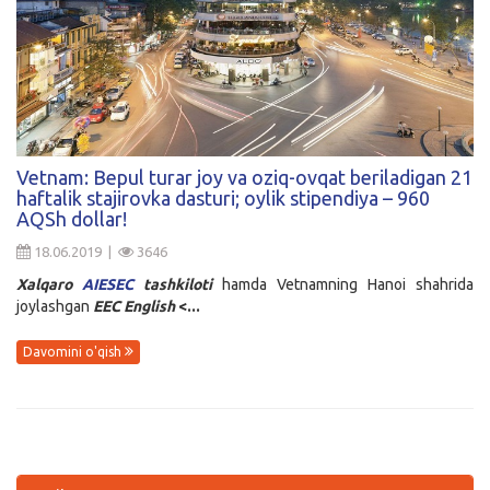
Vetnam: Bepul turar joy va oziq-ovqat beriladigan 21
haftalik stajirovka dasturi; oylik stipendiya – 960
AQSh dollar!
18.06.2019 |
3646
Xalqaro
AIESEC
tashkiloti
hamda Vetnamning Hanoi shahrida
joylashgan
EEC
English
<...
Davomini o'qish