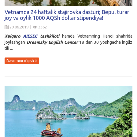
Kirish
Vetnamda 24 haftalik stajirovka dasturi; Bepul turar
joy va oylik 1000 AQSh dollar stipendiya!
29.06.2019 |
3362
Xalqaro
AIESEC
tashkiloti
hamda Vetnamning Hanoi shahrida
joylashgan
Dreamsky English Center
18 dan 30 yoshgacha ingliz
tili ...
Davomini o'qish