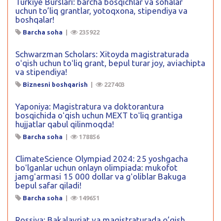
Turkiye Burslari: barcha bosqichlar va sohalar
uchun to’liq grantlar, yotoqxona, stipendiya va
boshqalar!
Barcha soha
|
235922
Schwarzman Scholars: Xitoyda magistraturada
oʻqish uchun toʻliq grant, bepul turar joy, aviachipta
va stipendiya!
Biznesni boshqarish
|
227403
Yaponiya: Magistratura va doktorantura
bosqichida oʻqish uchun MEXT toʻliq grantiga
hujjatlar qabul qilinmoqda!
Barcha soha
|
178856
ClimateScience Olympiad 2024: 25 yoshgacha
boʻlganlar uchun onlayn olimpiada: mukofot
jamgʻarmasi 15 000 dollar va gʻoliblar Bakuga
bepul safar qiladi!
Barcha soha
|
149651
Rossiya: Bakalavriat va magistraturada o’qish