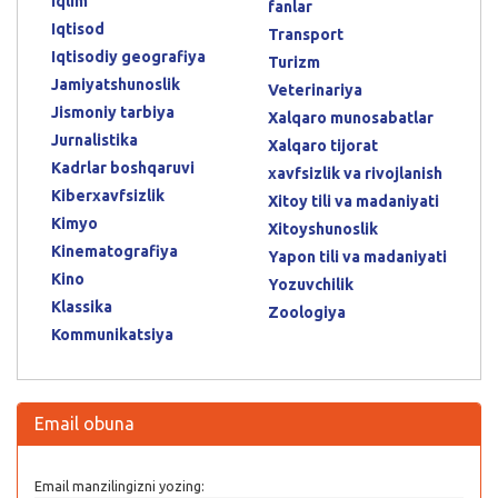
Iqlim
fanlar
Iqtisod
Transport
Iqtisodiy geografiya
Turizm
Jamiyatshunoslik
Veterinariya
Jismoniy tarbiya
Xalqaro munosabatlar
Jurnalistika
Xalqaro tijorat
Kadrlar boshqaruvi
xavfsizlik va rivojlanish
Kiberxavfsizlik
Xitoy tili va madaniyati
Kimyo
Xitoyshunoslik
Kinematografiya
Yapon tili va madaniyati
Kino
Yozuvchilik
Klassika
Zoologiya
Kommunikatsiya
Email obuna
Email manzilingizni yozing: