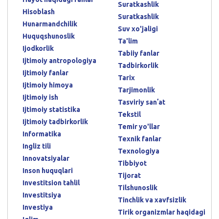
Suratkashlik
Hisoblash
Suratkashlik
Hunarmandchilik
Suv xo'jaligi
Huquqshunoslik
Ta'lim
Ijodkorlik
Tabiiy fanlar
Ijtimoiy antropologiya
Tadbirkorlik
Ijtimoiy fanlar
Tarix
Ijtimoiy himoya
Tarjimonlik
Ijtimoiy ish
Tasviriy sanʼat
Ijtimoiy statistika
Tekstil
Ijtimoiy tadbirkorlik
Temir yo'llar
Informatika
Texnik fanlar
Ingliz tili
Texnologiya
Innovatsiyalar
Tibbiyot
Inson huquqlari
Tijorat
Investitsion tahlil
Tilshunoslik
Investitsiya
Tinchlik va xavfsizlik
Investiya
Tirik organizmlar haqidagi