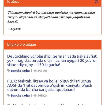
Iqtibos
Chinakam shogird bor narsalar negizida mavhum narsalar
rivojini o’rganadi va shu yo’l bilan ustoziga yaqinlashib
boradi.
- I.Gyote
Eng ko'p o'qilgan
Deutschland Scholarship: Germaniyada bakalavriat
yoki magistraturada oʻqish uchun oyiga 300 yevro
stipendiya; joy – 150 tagacha!
Barcha soha
|
301905
FLEX: Maktab, litsey va kollej oʻquvchilari uchun
AQSHda 1 yil davomida oʻqish imkoniyati; oʻqish
davomida barcha xarajatlar qoplanadi!
Barcha soha
|
269324