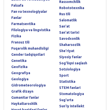
Rassomchilik
Falsafa
Robototexnika
Fan va texnologiyalar
Rus tili
Fanlar
Salomatlik
Farmatsevtika
San'at
Filologiya va lingvistika
San'at tarixi
Fizika
Savodxonlik
Fransuz tili
Shaharsozlik
Fuqarolik muhandisligi
She'riyat
Gender tadqiqotlari
Siyosiy fanlar
Genetika
Sog'liqni saqlash
Geofizika
Sotsiologiya
Geografiya
Sport
Geologiya
Statistika
Gidrometeorologiya
STEM fanlari
Grafik dizayn
Stomatologiya
Gumanitar fanlar
Sug'urta
Haykaltaroshlik
Sun'iy intellekt
Hayot haqidagi fanlar