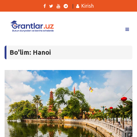
Kirish
|
Grantlar
Bo'lim: Hanoi
Tanlovlar
Ishlar
Kurslar
Blog
Yana
Qidirish