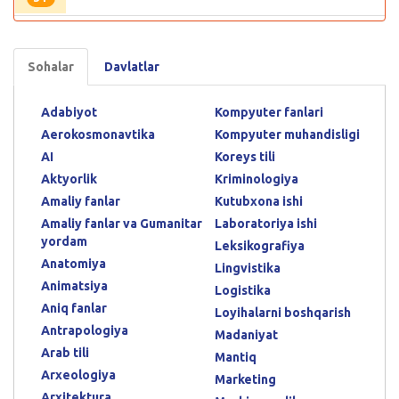
Sohalar
Davlatlar
Adabiyot
Kompyuter fanlari
Aerokosmonavtika
Kompyuter muhandisligi
AI
Koreys tili
Aktyorlik
Kriminologiya
Amaliy fanlar
Kutubxona ishi
Amaliy fanlar va Gumanitar
Laboratoriya ishi
yordam
Leksikografiya
Anatomiya
Lingvistika
Animatsiya
Logistika
Aniq fanlar
Loyihalarni boshqarish
Antrapologiya
Madaniyat
Arab tili
Mantiq
Arxeologiya
Marketing
Arxitektura