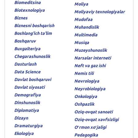
Biomeditsina
Moliya
Biotexnologiya
Moliyaviy texnologiyalar
Biznes
Mudofaa
Biznesni boshqarish
Muhandislik
Boshlang'ich ta'lim
Multimedia
Boshqaruv
Musiqa
Buxgalteriya
Muzeyshunoslik
Chegarashunoslik
Narsalar interneti
Dasturlash
Neft va gaz ishi
Data Science
Nemis tili
Davlat boshqaruvi
Nevrologiya
Davlat siyosati
Neyrobiologiya
Demografiya
Onkologiya
Dinshunoslik
Oshpazlik
Diplomatiya
Oziq-ovqat sanoati
Dizayn
Oziq-ovqat xavfsizligi
Dramaturgiya
Oʻrmon xoʻjaligi
Ekologiya
Pedagogika