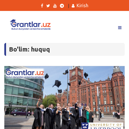
Kirish
|
Grantlar
Bo'lim: huquq
Tanlovlar
Ishlar
Kurslar
Blog
Yana
Qidirish