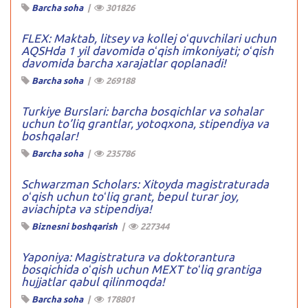
Barcha soha
|
301826
FLEX: Maktab, litsey va kollej oʻquvchilari uchun
AQSHda 1 yil davomida oʻqish imkoniyati; oʻqish
davomida barcha xarajatlar qoplanadi!
Barcha soha
|
269188
Turkiye Burslari: barcha bosqichlar va sohalar
uchun to’liq grantlar, yotoqxona, stipendiya va
boshqalar!
Barcha soha
|
235786
Schwarzman Scholars: Xitoyda magistraturada
oʻqish uchun toʻliq grant, bepul turar joy,
aviachipta va stipendiya!
Biznesni boshqarish
|
227344
Yaponiya: Magistratura va doktorantura
bosqichida oʻqish uchun MEXT toʻliq grantiga
hujjatlar qabul qilinmoqda!
Barcha soha
|
178801