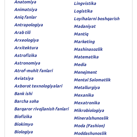
Anatomiya
Lingvistika
Animatsiya
Logistika
Aniq fanlar
Loyihalarni boshqarish
Antrapologiya
Madaniyat
Arab tili
Mantiq
Arxeologiya
Marketing
Arxitektura
Mashinasozlik
Astrofizika
Matematika
Astronomiya
Media
Atrof-muhit fanlari
Menejment
Aviatsiya
Mental Salomatlik
Axborot texnologiyalari
Metallurgiya
Bank ishi
Mexanika
Barcha soha
Mexatronika
Barqaror rivojlanish fanlari
Mikrobiologiya
Biofizika
Mineralshunoslik
Biokimyo
Moda (Fashion)
Biologiya
Moddashunoslik