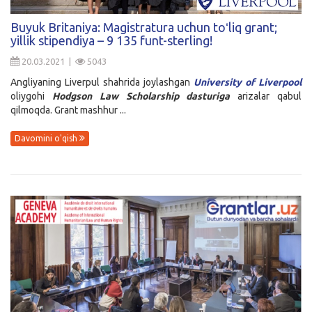
Kirish
Buyuk Britaniya: Magistratura uchun toʻliq grant;
yillik stipendiya – 9 135 funt-sterling!
20.03.2021 |
5043
Angliyaning Liverpul shahrida joylashgan
University of Liverpool
oliygohi
Hodgson Law Scholarship
dasturiga
arizalar qabul
qilmoqda. Grant mashhur ...
Davomini o'qish