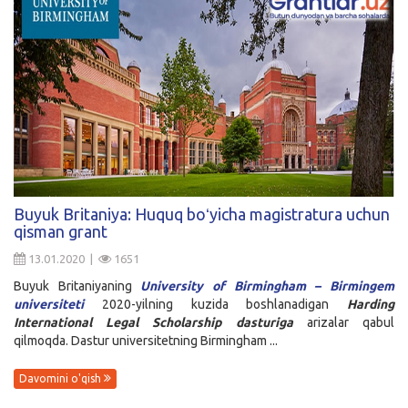
Buyuk Britaniya: Huquq boʻyicha magistratura uchun
qisman grant
13.01.2020 |
1651
Buyuk Britaniyaning
University of Birmingham – Birmingem
universiteti
2020-yilning kuzida boshlanadigan
Harding
International Legal Scholarship dasturiga
arizalar qabul
qilmoqda. Dastur universitetning Birmingham ...
Davomini o'qish