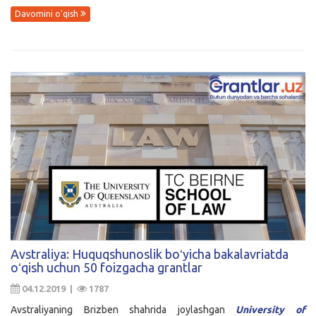
Davomini o'qish
Avstraliya: Huquqshunoslik boʻyicha bakalavriatda
oʻqish uchun 50 foizgacha grantlar
04.12.2019 |
1787
Avstraliyaning Brizben shahrida joylashgan
University of