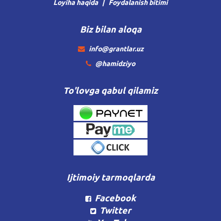
Loyiha haqida
Foydalanish bitimi
Biz bilan aloqa
info@grantlar.uz
@hamidziyo
To'lovga qabul qilamiz
Ijtimoiy tarmoqlarda
Facebook
Twitter