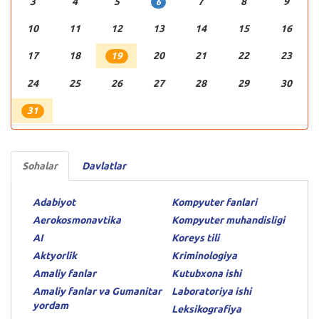
3
4
5
7
8
9
6
10
11
12
13
14
15
16
17
18
20
21
22
23
19
24
25
26
27
28
29
30
31
Sohalar
Davlatlar
Adabiyot
Kompyuter fanlari
Aerokosmonavtika
Kompyuter muhandisligi
AI
Koreys tili
Aktyorlik
Kriminologiya
Amaliy fanlar
Kutubxona ishi
Amaliy fanlar va Gumanitar
Laboratoriya ishi
yordam
Leksikografiya