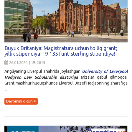
Buyuk Britaniya: Magistratura uchun toʻliq grant;
yillik stipendiya – 9 135 funt-sterling stipendiya!
26.01.2020 |
2819
Angliyaning Liverpul shahrida joylashgan
University of Liverpool
Hodgson Law Scholarship
dasturiga
arizalar qabul qilmoqda.
Grant mashhur huquqshunos Liverpul Jozef Hodjsonning sharafiga
...
Davomini o'qish