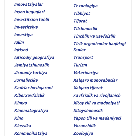
Innovatsiyalar
Texnologiya
Inson huquqlari
Tibbiyot
Investitsion tahlil
Tijorat
Investitsiya
Tilshunoslik
Investiya
Tinchlik va xavfsizlik
Iqlim
Tirik organizmlar haqidagi
Iqtisod
fanlar
Iqtisodiy geografiya
Transport
Jamiyatshunoslik
Turizm
Jismoniy tarbiya
Veterinariya
Jurnalistika
Xalqaro munosabatlar
Kadrlar boshqaruvi
Xalqaro tijorat
Kiberxavfsizlik
xavfsizlik va rivojlanish
Kimyo
Xitoy tili va madaniyati
Kinematografiya
Xitoyshunoslik
Kino
Yapon tili va madaniyati
Klassika
Yozuvchilik
Kommunikatsiya
Zoologiya