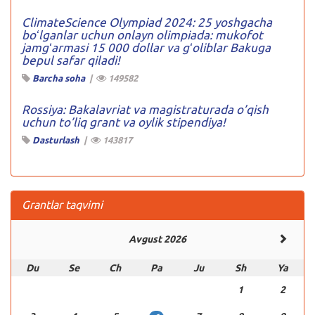
ClimateScience Olympiad 2024: 25 yoshgacha
boʻlganlar uchun onlayn olimpiada: mukofot
jamgʻarmasi 15 000 dollar va gʻoliblar Bakuga
bepul safar qiladi!
Barcha soha
|
149582
Rossiya: Bakalavriat va magistraturada o’qish
uchun to’liq grant va oylik stipendiya!
Dasturlash
|
143817
Grantlar taqvimi
Avgust 2026
Du
Se
Ch
Pa
Ju
Sh
Ya
1
2