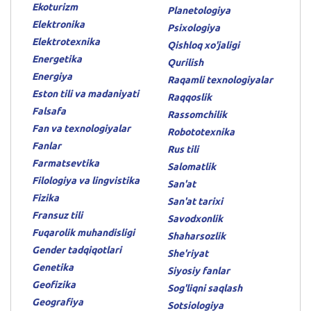
Ekoturizm
Planetologiya
Elektronika
Psixologiya
Elektrotexnika
Qishloq xo'jaligi
Energetika
Qurilish
Energiya
Raqamli texnologiyalar
Eston tili va madaniyati
Raqqoslik
Falsafa
Rassomchilik
Fan va texnologiyalar
Robototexnika
Fanlar
Rus tili
Farmatsevtika
Salomatlik
Filologiya va lingvistika
San'at
Fizika
San'at tarixi
Fransuz tili
Savodxonlik
Fuqarolik muhandisligi
Shaharsozlik
Gender tadqiqotlari
She'riyat
Genetika
Siyosiy fanlar
Geofizika
Sog'liqni saqlash
Geografiya
Sotsiologiya