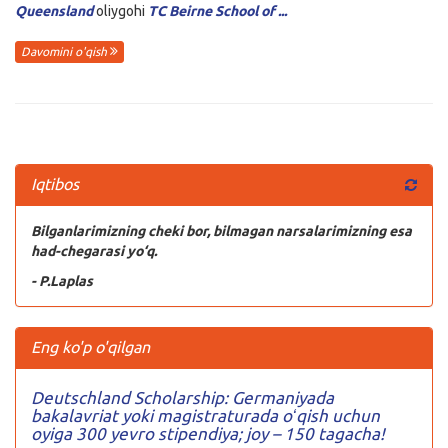
Queensland
oliygohi
TC Beirne School of ...
Davomini o'qish
Iqtibos
Bilganlarimizning cheki bor, bilmagan narsalarimizning esa
had-chegarasi yo‘q.
- P.Laplas
Eng ko'p o'qilgan
Deutschland Scholarship: Germaniyada
bakalavriat yoki magistraturada oʻqish uchun
oyiga 300 yevro stipendiya; joy – 150 tagacha!