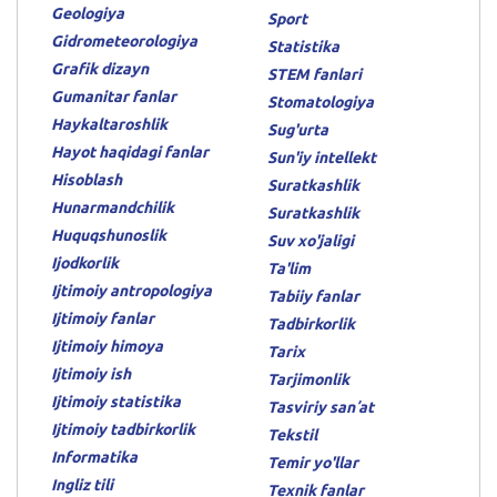
Geologiya
Sport
Gidrometeorologiya
Statistika
Grafik dizayn
STEM fanlari
Gumanitar fanlar
Stomatologiya
Haykaltaroshlik
Sug'urta
Hayot haqidagi fanlar
Sun'iy intellekt
Hisoblash
Suratkashlik
Hunarmandchilik
Suratkashlik
Huquqshunoslik
Suv xo'jaligi
Ijodkorlik
Ta'lim
Ijtimoiy antropologiya
Tabiiy fanlar
Ijtimoiy fanlar
Tadbirkorlik
Ijtimoiy himoya
Tarix
Ijtimoiy ish
Tarjimonlik
Ijtimoiy statistika
Tasviriy sanʼat
Ijtimoiy tadbirkorlik
Tekstil
Informatika
Temir yo'llar
Ingliz tili
Texnik fanlar