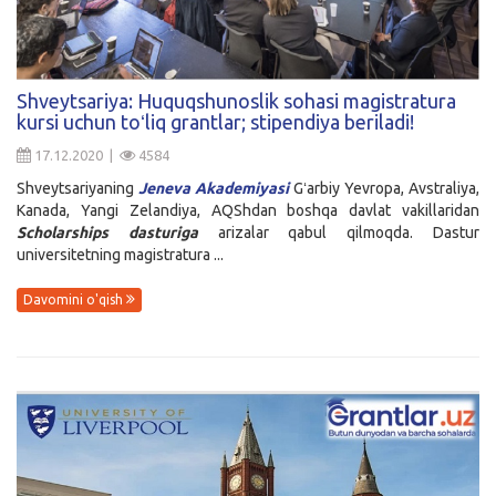
Shveytsariya: Huquqshunoslik sohasi magistratura
kursi uchun toʻliq grantlar; stipendiya beriladi!
17.12.2020 |
4584
Shveytsariyaning
Jeneva Akademiyasi
Gʻarbiy Yevropa, Avstraliya,
Kanada, Yangi Zelandiya, AQShdan boshqa davlat vakillaridan
Scholarships dasturiga
arizalar qabul qilmoqda. Dastur
universitetning magistratura ...
Davomini o'qish