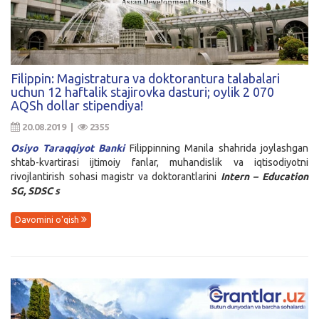
Filippin: Magistratura va doktorantura talabalari
uchun 12 haftalik stajirovka dasturi; oylik 2 070
AQSh dollar stipendiya!
20.08.2019 |
2355
Osiyo Taraqqiyot Banki
Filippinning Manila shahrida joylashgan
shtab-kvartirasi ijtimoiy fanlar, muhandislik va iqtisodiyotni
rivojlantirish sohasi magistr va doktorantlarini
Intern – Education
SG, SDSC s
Davomini o'qish