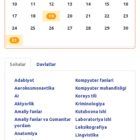
10
11
12
13
14
15
16
17
18
20
21
22
23
19
24
25
26
27
28
29
30
31
Sohalar
Davlatlar
Adabiyot
Kompyuter fanlari
Aerokosmonavtika
Kompyuter muhandisligi
AI
Koreys tili
Aktyorlik
Kriminologiya
Amaliy fanlar
Kutubxona ishi
Amaliy fanlar va Gumanitar
Laboratoriya ishi
yordam
Leksikografiya
Anatomiya
Lingvistika