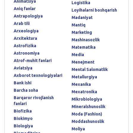
Animatsiya
Logistika
Aniq fanlar
Loyihalarni boshqarish
Antrapologiya
Madaniyat
Arab tili
Mantiq
Arxeologiya
Marketing
Arxitektura
Mashinasozlik
Astrofizika
Matematika
Astronomiya
Media
Atrof-muhit fanlari
Menejment
Aviatsiya
Mental Salomatlik
Axborot texnologiyalari
Metallurgiya
Bank ishi
Mexanika
Barcha soha
Mexatronika
Barqaror rivojlanish
Mikrobiologiya
fanlari
Mineralshunoslik
Biofizika
Moda (Fashion)
Biokimyo
Moddashunoslik
Biologiya
Moliya