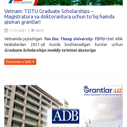
Kirish
Vetnam: TDTU Graduate Scholarships –
Magistratura va doktorantura uchun toʻliq hamda
qisman grantlar!
11.01.2021 |
4929
Vetnamda joylashgan
Ton Duc Thang University TDTU
chet ellik
talabalardan 2021-yil kuzda boshlanadigan kurslar uchun
Graduate Scholarships moddiy ta’minot dasturiga
Davomini o'qish