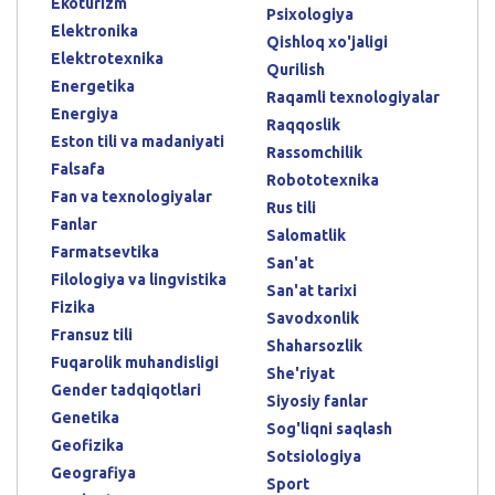
Ekoturizm
Psixologiya
Elektronika
Qishloq xo'jaligi
Elektrotexnika
Qurilish
Energetika
Raqamli texnologiyalar
Energiya
Raqqoslik
Eston tili va madaniyati
Rassomchilik
Falsafa
Robototexnika
Fan va texnologiyalar
Rus tili
Fanlar
Salomatlik
Farmatsevtika
San'at
Filologiya va lingvistika
San'at tarixi
Fizika
Savodxonlik
Fransuz tili
Shaharsozlik
Fuqarolik muhandisligi
She'riyat
Gender tadqiqotlari
Siyosiy fanlar
Genetika
Sog'liqni saqlash
Geofizika
Sotsiologiya
Geografiya
Sport