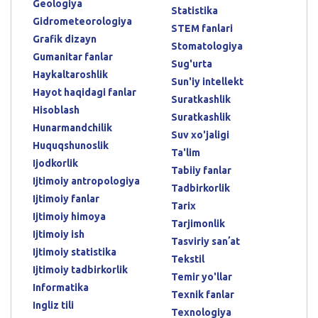
Geologiya
Statistika
Gidrometeorologiya
STEM fanlari
Grafik dizayn
Stomatologiya
Gumanitar fanlar
Sug'urta
Haykaltaroshlik
Sun'iy intellekt
Hayot haqidagi fanlar
Suratkashlik
Hisoblash
Suratkashlik
Hunarmandchilik
Suv xo'jaligi
Huquqshunoslik
Ta'lim
Ijodkorlik
Tabiiy fanlar
Ijtimoiy antropologiya
Tadbirkorlik
Ijtimoiy fanlar
Tarix
Ijtimoiy himoya
Tarjimonlik
Ijtimoiy ish
Tasviriy sanʼat
Ijtimoiy statistika
Tekstil
Ijtimoiy tadbirkorlik
Temir yo'llar
Informatika
Texnik fanlar
Ingliz tili
Texnologiya