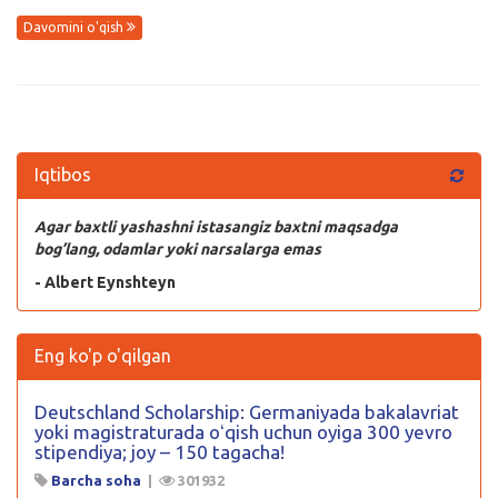
Davomini o'qish
Iqtibos
Agar baxtli yashashni istasangiz baxtni maqsadga
bog’lang, odamlar yoki narsalarga emas
- Albert Eynshteyn
Eng ko'p o'qilgan
Deutschland Scholarship: Germaniyada bakalavriat
yoki magistraturada oʻqish uchun oyiga 300 yevro
stipendiya; joy – 150 tagacha!
Barcha soha
|
301932