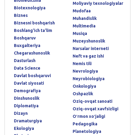
Biomeditsina
Moliyaviy texnologiyalar
Biotexnologiya
Mudofaa
Biznes
Muhandislik
Biznesni boshqarish
Multimedia
Boshlang'ich ta'lim
Musiqa
Boshqaruv
Muzeyshunoslik
Buxgalteriya
Narsalar interneti
Chegarashunoslik
Neft va gaz ishi
Dasturlash
Nemis tili
Data Science
Nevrologiya
Davlat boshqaruvi
Neyrobiologiya
Davlat siyosati
Onkologiya
Demografiya
Oshpazlik
Dinshunoslik
Oziq-ovqat sanoati
Diplomatiya
Oziq-ovqat xavfsizligi
Dizayn
Oʻrmon xoʻjaligi
Dramaturgiya
Pedagogika
Ekologiya
Planetologiya