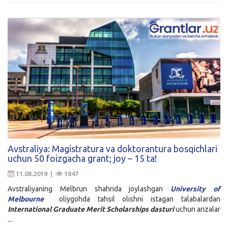
Avstraliya: Magistratura va doktorantura bosqichlari
uchun 50 foizgacha grant; joy – 15 ta!
11.08.2019 |
1847
Avstraliyaning Melbrun shahrida joylashgan
University of
Melbourne
oliygohda tahsil olishni istagan talabalardan
International Graduate Merit Scholarships
dasturi
uchun arizalar
...