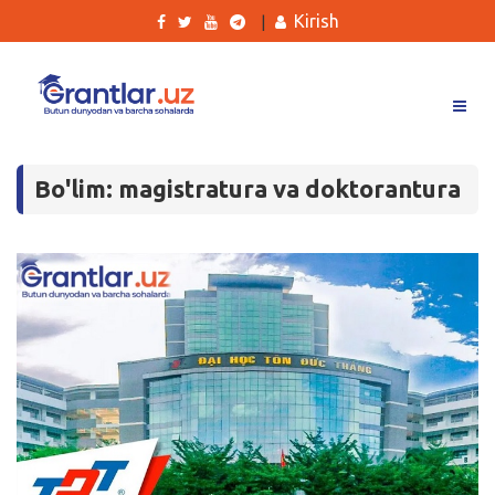
Kirish
|
Grantlar
Bo'lim: magistratura va doktorantura
Tanlovlar
Ishlar
Kurslar
Blog
Yana
Qidirish