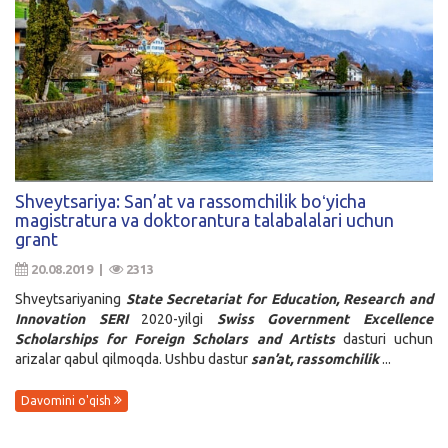
Shveytsariya: San’at va rassomchilik boʻyicha
magistratura va doktorantura talabalalari uchun
grant
20.08.2019 |
2313
Shveytsariyaning
State Secretariat for Education, Research and
Innovation SERI
2020-yilgi
Swiss Government Excellence
Scholarships for Foreign Scholars and Artists
dasturi uchun
arizalar qabul qilmoqda. Ushbu dastur
san’at, rassomchilik
...
Davomini o'qish