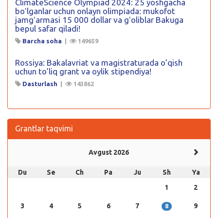
ClimateScience Olympiad 2024: 25 yoshgacha
boʻlganlar uchun onlayn olimpiada: mukofot
jamgʻarmasi 15 000 dollar va gʻoliblar Bakuga
bepul safar qiladi!
Barcha soha
|
149659
Rossiya: Bakalavriat va magistraturada o’qish
uchun to’liq grant va oylik stipendiya!
Dasturlash
|
143862
Grantlar taqvimi
Avgust 2026
Du
Se
Ch
Pa
Ju
Sh
Ya
1
2
3
4
5
6
7
9
8