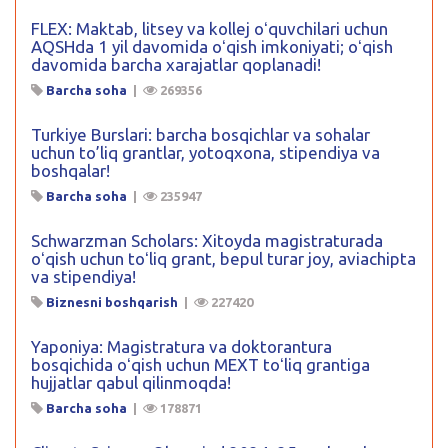
FLEX: Maktab, litsey va kollej oʻquvchilari uchun
AQSHda 1 yil davomida oʻqish imkoniyati; oʻqish
davomida barcha xarajatlar qoplanadi!
Barcha soha
|
269356
Turkiye Burslari: barcha bosqichlar va sohalar
uchun to’liq grantlar, yotoqxona, stipendiya va
boshqalar!
Barcha soha
|
235947
Schwarzman Scholars: Xitoyda magistraturada
oʻqish uchun toʻliq grant, bepul turar joy, aviachipta
va stipendiya!
Biznesni boshqarish
|
227420
Yaponiya: Magistratura va doktorantura
bosqichida oʻqish uchun MEXT toʻliq grantiga
hujjatlar qabul qilinmoqda!
Barcha soha
|
178871