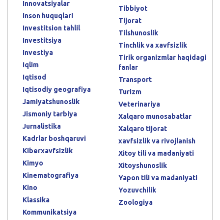
Innovatsiyalar
Tibbiyot
Inson huquqlari
Tijorat
Investitsion tahlil
Tilshunoslik
Investitsiya
Tinchlik va xavfsizlik
Investiya
Tirik organizmlar haqidagi
Iqlim
fanlar
Iqtisod
Transport
Iqtisodiy geografiya
Turizm
Jamiyatshunoslik
Veterinariya
Jismoniy tarbiya
Xalqaro munosabatlar
Jurnalistika
Xalqaro tijorat
Kadrlar boshqaruvi
xavfsizlik va rivojlanish
Kiberxavfsizlik
Xitoy tili va madaniyati
Kimyo
Xitoyshunoslik
Kinematografiya
Yapon tili va madaniyati
Kino
Yozuvchilik
Klassika
Zoologiya
Kommunikatsiya