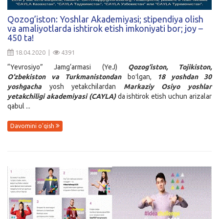
Kirish
Qozog’iston: Yoshlar Akademiyasi; stipendiya olish
va amaliyotlarda ishtirok etish imkoniyati bor; joy –
450 ta!
18.04.2020 |
4391
“Yevrosiyo” Jamg‘armasi (YeJ)
Qozog‘iston, Tojikiston,
O‘zbekiston va Turkmanistondan
boʻlgan,
18 yoshdan 30
yoshgacha
yosh yetakchilardan
Markaziy Osiyo yoshlar
yetakchiligi akademiyasi (CAYLA)
da ishtirok etish uchun arizalar
qabul ...
Davomini o'qish