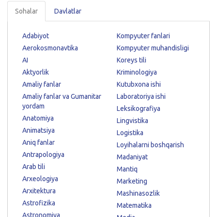
Sohalar
Davlatlar
Adabiyot
Kompyuter fanlari
Aerokosmonavtika
Kompyuter muhandisligi
AI
Koreys tili
Aktyorlik
Kriminologiya
Amaliy fanlar
Kutubxona ishi
Amaliy fanlar va Gumanitar
Laboratoriya ishi
yordam
Leksikografiya
Anatomiya
Lingvistika
Animatsiya
Logistika
Aniq fanlar
Loyihalarni boshqarish
Antrapologiya
Madaniyat
Arab tili
Mantiq
Arxeologiya
Marketing
Arxitektura
Mashinasozlik
Astrofizika
Matematika
Astronomiya