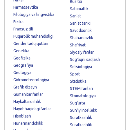
Fanlar
Rus tili
Farmatsevtika
Salomatlik
Filologiya va lingvistika
San'at
Fizika
San'at tarixi
Fransuz tili
Savodxonlik
Fuqarolik muhandisligi
Shaharsozlik
Gender tadqiqotlari
She'riyat
Genetika
Siyosiy fanlar
Geofizika
Sog'liqni saqlash
Geografiya
Sotsiologiya
Geologiya
Sport
Gidrometeorologiya
Statistika
Grafik dizayn
STEM fanlari
Gumanitar fanlar
Stomatologiya
Haykaltaroshlik
Sug'urta
Hayot haqidagi fanlar
Sun'iy intellekt
Hisoblash
Suratkashlik
Hunarmandchilik
Suratkashlik