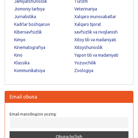
Jamiyatshunoslik
Turizm
Jismoniy tarbiya
Veterinariya
Jurnalistika
Xalqaro munosabatlar
Kadrlar boshqaruvi
Xalqaro tijorat
Kiberxavfsizlik
xavfsizlik va rivojlanish
Kimyo
Xitoy tili va madaniyati
Kinematografiya
Xitoyshunoslik
Kino
Yapon tili va madaniyati
Klassika
Yozuvchilik
Kommunikatsiya
Zoologiya
Email obuna
Email manzilingizni yozing: