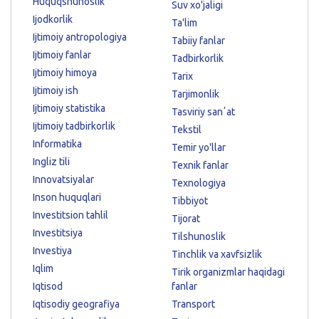
Huquqshunoslik
Suv xo'jaligi
Ijodkorlik
Ta'lim
Ijtimoiy antropologiya
Tabiiy fanlar
Ijtimoiy fanlar
Tadbirkorlik
Ijtimoiy himoya
Tarix
Ijtimoiy ish
Tarjimonlik
Ijtimoiy statistika
Tasviriy sanʼat
Ijtimoiy tadbirkorlik
Tekstil
Informatika
Temir yo'llar
Ingliz tili
Texnik fanlar
Innovatsiyalar
Texnologiya
Inson huquqlari
Tibbiyot
Investitsion tahlil
Tijorat
Investitsiya
Tilshunoslik
Investiya
Tinchlik va xavfsizlik
Iqlim
Tirik organizmlar haqidagi
Iqtisod
fanlar
Iqtisodiy geografiya
Transport