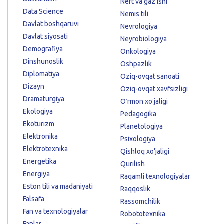
Neft va gaz ishi
Data Science
Nemis tili
Davlat boshqaruvi
Nevrologiya
Davlat siyosati
Neyrobiologiya
Demografiya
Onkologiya
Dinshunoslik
Oshpazlik
Diplomatiya
Oziq-ovqat sanoati
Dizayn
Oziq-ovqat xavfsizligi
Dramaturgiya
Oʻrmon xoʻjaligi
Ekologiya
Pedagogika
Ekoturizm
Planetologiya
Elektronika
Psixologiya
Elektrotexnika
Qishloq xo'jaligi
Energetika
Qurilish
Energiya
Raqamli texnologiyalar
Eston tili va madaniyati
Raqqoslik
Falsafa
Rassomchilik
Fan va texnologiyalar
Robototexnika