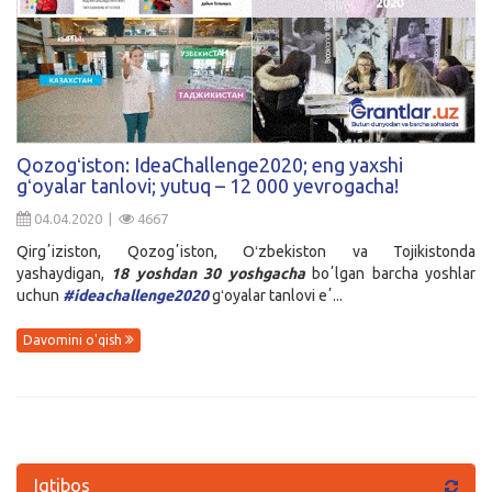
Qozogʻiston: IdeaChallenge2020; eng yaxshi
gʻoyalar tanlovi; yutuq – 12 000 yevrogacha!
04.04.2020 |
4667
Qirgʼiziston, Qozogʼiston, Oʻzbekiston va Tojikistonda
yashaydigan,
18 yoshdan 30 yoshgacha
boʼlgan barcha yoshlar
uchun
#ideachallenge2020
gʻoyalar tanlovi eʼ...
Davomini o'qish
Iqtibos