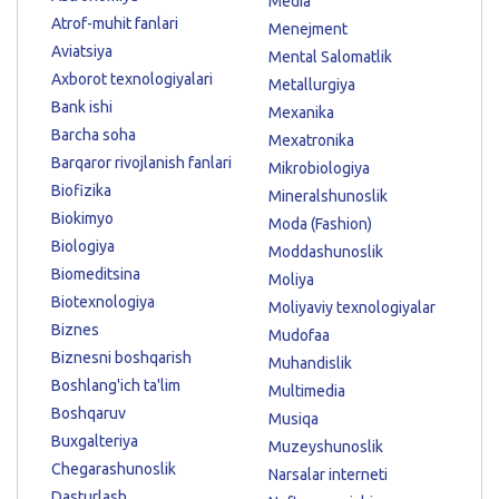
Media
Atrof-muhit fanlari
Menejment
Aviatsiya
Mental Salomatlik
Axborot texnologiyalari
Metallurgiya
Bank ishi
Mexanika
Barcha soha
Mexatronika
Barqaror rivojlanish fanlari
Mikrobiologiya
Biofizika
Mineralshunoslik
Biokimyo
Moda (Fashion)
Biologiya
Moddashunoslik
Biomeditsina
Moliya
Biotexnologiya
Moliyaviy texnologiyalar
Biznes
Mudofaa
Biznesni boshqarish
Muhandislik
Boshlang'ich ta'lim
Multimedia
Boshqaruv
Musiqa
Buxgalteriya
Muzeyshunoslik
Chegarashunoslik
Narsalar interneti
Dasturlash