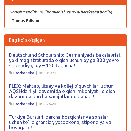
Donishmandlik 1% ilhomlanish va 99% harakatga bog’liq
- Tomas Edison
Eng ko'p o'qilgan
Deutschland Scholarship: Germaniyada bakalavriat
yoki magistraturada oʻqish uchun oyiga 300 yevro
stipendiya; joy – 150 tagacha!
Barcha soha
|
301978
FLEX: Maktab, litsey va kollej oʻquvchilari uchun
AQSHda 1 yil davomida oʻqish imkoniyati; oʻqish
davomida barcha xarajatlar qoplanadi!
Barcha soha
|
269420
Turkiye Burslari: barcha bosqichlar va sohalar
uchun to’liq grantlar, yotoqxona, stipendiya va
boshqalar!