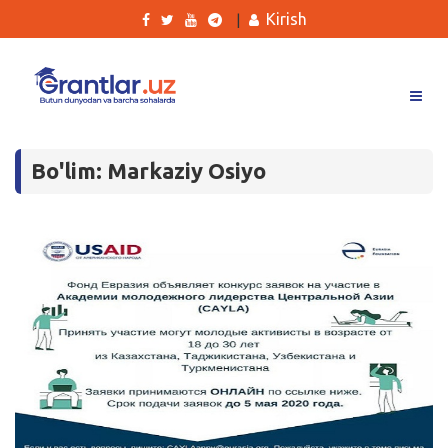
Kirish
|
Grantlar
Bo'lim: Markaziy Osiyo
Tanlovlar
Ishlar
Kurslar
Blog
Yana
Qidirish