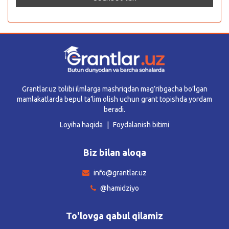
Grantlar.uz tolibi ilmlarga mashriqdan mag’ribgacha bo’lgan
mamlakatlarda bepul ta’lim olish uchun grant topishda yordam
beradi.
Loyiha haqida
Foydalanish bitimi
Biz bilan aloqa
info@grantlar.uz
@hamidziyo
To'lovga qabul qilamiz