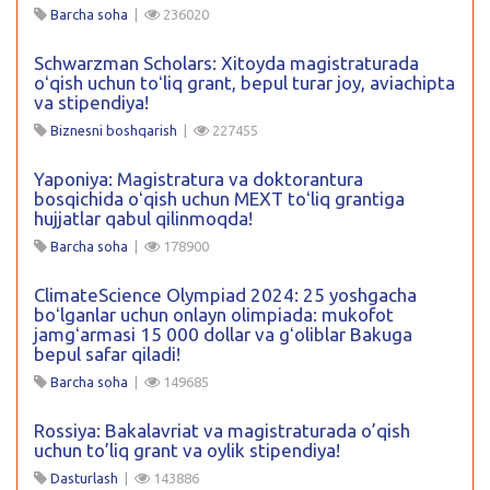
Barcha soha
|
236020
Schwarzman Scholars: Xitoyda magistraturada
oʻqish uchun toʻliq grant, bepul turar joy, aviachipta
va stipendiya!
Biznesni boshqarish
|
227455
Yaponiya: Magistratura va doktorantura
bosqichida oʻqish uchun MEXT toʻliq grantiga
hujjatlar qabul qilinmoqda!
Barcha soha
|
178900
ClimateScience Olympiad 2024: 25 yoshgacha
boʻlganlar uchun onlayn olimpiada: mukofot
jamgʻarmasi 15 000 dollar va gʻoliblar Bakuga
bepul safar qiladi!
Barcha soha
|
149685
Rossiya: Bakalavriat va magistraturada o’qish
uchun to’liq grant va oylik stipendiya!
Dasturlash
|
143886