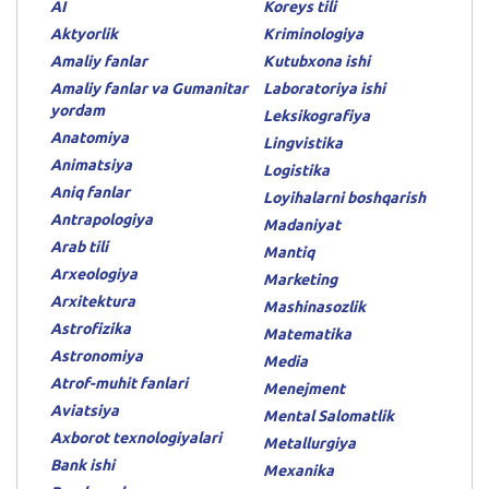
AI
Koreys tili
Aktyorlik
Kriminologiya
Amaliy fanlar
Kutubxona ishi
Amaliy fanlar va Gumanitar
Laboratoriya ishi
yordam
Leksikografiya
Anatomiya
Lingvistika
Animatsiya
Logistika
Aniq fanlar
Loyihalarni boshqarish
Antrapologiya
Madaniyat
Arab tili
Mantiq
Arxeologiya
Marketing
Arxitektura
Mashinasozlik
Astrofizika
Matematika
Astronomiya
Media
Atrof-muhit fanlari
Menejment
Aviatsiya
Mental Salomatlik
Axborot texnologiyalari
Metallurgiya
Bank ishi
Mexanika