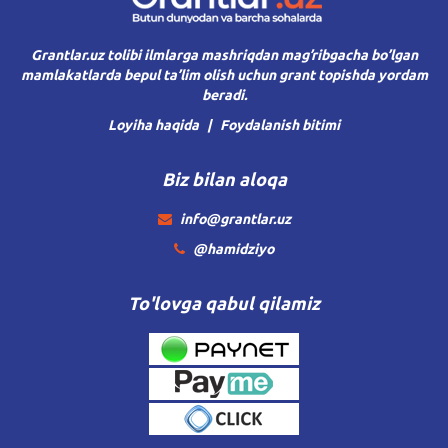
Grantlar.uz tolibi ilmlarga mashriqdan mag’ribgacha bo’lgan
mamlakatlarda bepul ta’lim olish uchun grant topishda yordam
beradi.
Loyiha haqida
Foydalanish bitimi
Biz bilan aloqa
info@grantlar.uz
@hamidziyo
To'lovga qabul qilamiz