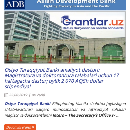
Osiyo Taraqqiyot Banki amaliyot dasturi:
Magistratura va doktorantura talabalari uchun 17
haftagacha dastur; oylik 2 070 AQSh dollar
stipendiya!
22.08.2019 |
2698
Osiyo Taraqqiyot Banki
Filippinning Manila shahrida joylashgan
shtab-kvartirasi xalqaro munosabatlar va iqtisodiyot sohalari
magistr va doktorantlarini
Intern – The Secretary’s Office s
<...
Davomini o'qish