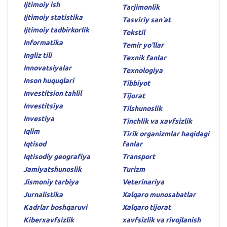
Ijtimoiy ish
Tarjimonlik
Ijtimoiy statistika
Tasviriy sanʼat
Ijtimoiy tadbirkorlik
Tekstil
Informatika
Temir yo'llar
Ingliz tili
Texnik fanlar
Innovatsiyalar
Texnologiya
Inson huquqlari
Tibbiyot
Investitsion tahlil
Tijorat
Investitsiya
Tilshunoslik
Investiya
Tinchlik va xavfsizlik
Iqlim
Tirik organizmlar haqidagi
Iqtisod
fanlar
Iqtisodiy geografiya
Transport
Jamiyatshunoslik
Turizm
Jismoniy tarbiya
Veterinariya
Jurnalistika
Xalqaro munosabatlar
Kadrlar boshqaruvi
Xalqaro tijorat
Kiberxavfsizlik
xavfsizlik va rivojlanish