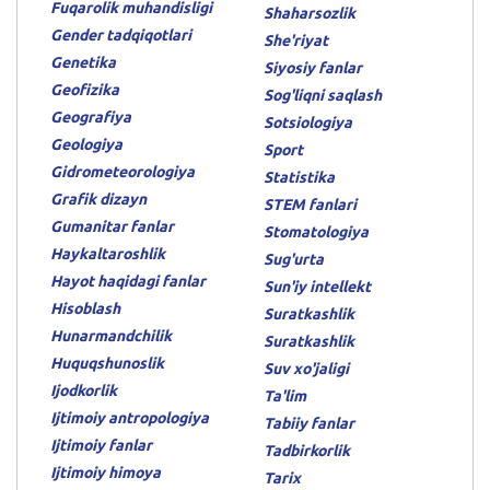
Fuqarolik muhandisligi
Shaharsozlik
Gender tadqiqotlari
She'riyat
Genetika
Siyosiy fanlar
Geofizika
Sog'liqni saqlash
Geografiya
Sotsiologiya
Geologiya
Sport
Gidrometeorologiya
Statistika
Grafik dizayn
STEM fanlari
Gumanitar fanlar
Stomatologiya
Haykaltaroshlik
Sug'urta
Hayot haqidagi fanlar
Sun'iy intellekt
Hisoblash
Suratkashlik
Hunarmandchilik
Suratkashlik
Huquqshunoslik
Suv xo'jaligi
Ijodkorlik
Ta'lim
Ijtimoiy antropologiya
Tabiiy fanlar
Ijtimoiy fanlar
Tadbirkorlik
Ijtimoiy himoya
Tarix