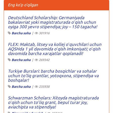
Eng ko'p o'qilgan
Deutschland Scholarship: Germaniyada
bakalavriat yoki magistraturada oʻqish uchun
oyiga 300 yevro stipendiya; joy – 150 tagacha!
Barcha soha
|
301916
FLEX: Maktab, litsey va kollej oʻquvchilari uchun
AQSHda 1 yil davomida oʻqish imkoniyati; oʻqish
davomida barcha xarajatlar qoplanadi!
Barcha soha
|
269342
Turkiye Burslari: barcha bosqichlar va sohalar
uchun to’liq grantlar, yotoqxona, stipendiya va
boshqalar!
Barcha soha
|
235938
Schwarzman Scholars: Xitoyda magistraturada
oʻqish uchun toʻliq grant, bepul turar joy,
aviachipta va stipendiya!