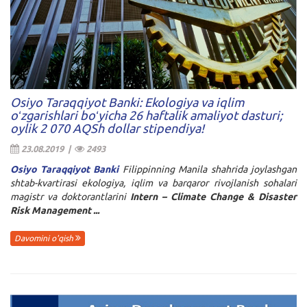
Osiyo Taraqqiyot Banki: Ekologiya va iqlim
oʻzgarishlari boʻyicha 26 haftalik amaliyot dasturi;
oylik 2 070 AQSh dollar stipendiya!
23.08.2019 |
2493
Osiyo Taraqqiyot Banki
Filippinning Manila shahrida joylashgan
shtab-kvartirasi ekologiya, iqlim va barqaror rivojlanish sohalari
magistr va doktorantlarini
Intern – Climate Change & Disaster
Risk Management ...
Davomini o'qish