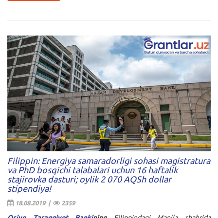
Filippin: Energiya samaradorligi sohasi magistratura
va PhD bosqichi talabalari uchun 16 haftalik
stajirovka dasturi; oylik 2 070 AQSh dollar
stipendiya!
18.08.2019 |
2359
Osiyo Taraqqiyot Banki
ning
Filippindagi Manila shahrida