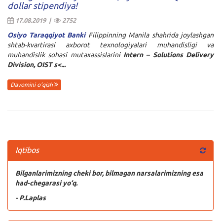
dollar stipendiya!
17.08.2019 |
2752
Osiyo Taraqqiyot Banki
Filippinning Manila shahrida joylashgan
shtab-kvartirasi axborot texnologiyalari muhandisligi va
muhandislik sohasi mutaxassislarini
Intern – Solutions Delivery
Division, OIST s
<...
Davomini o'qish
Iqtibos
Bilganlarimizning cheki bor, bilmagan narsalarimizning esa
had-chegarasi yo‘q.
- P.Laplas