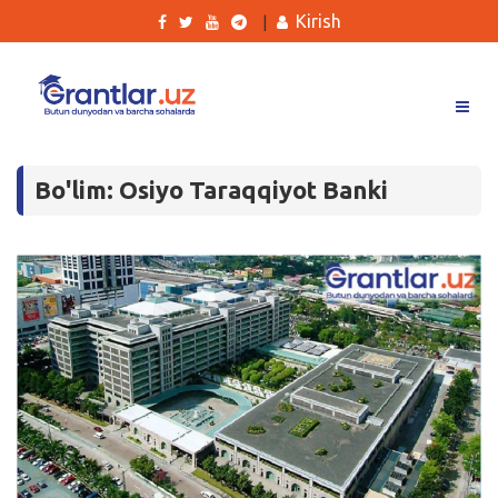
Kirish
|
Grantlar
Bo'lim: Osiyo Taraqqiyot Banki
Tanlovlar
Ishlar
Kurslar
Blog
Yana
Qidirish