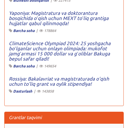
Biznesni boshqarish
|
227415
Yaponiya: Magistratura va doktorantura
bosqichida oʻqish uchun MEXT toʻliq grantiga
hujjatlar qabul qilinmoqda!
Barcha soha
|
178864
ClimateScience Olympiad 2024: 25 yoshgacha
boʻlganlar uchun onlayn olimpiada: mukofot
jamgʻarmasi 15 000 dollar va gʻoliblar Bakuga
bepul safar qiladi!
Barcha soha
|
149654
Rossiya: Bakalavriat va magistraturada o’qish
uchun to’liq grant va oylik stipendiya!
Dasturlash
|
143858
Grantlar taqvimi