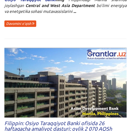
joylashgan
Central and West Asia Department
boʻlimi energiya
va enetgetika sohasi mutaxassislarini
...
Davomini o'qish
Filippin: Osiyo Taraqqiyot Banki ofisida 26
haftagacha amaliyot dasturi; oylik 2 070 AQSh