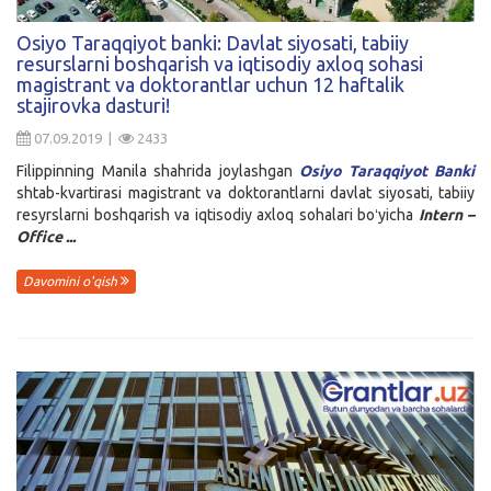
Kirish
Osiyo Taraqqiyot banki: Davlat siyosati, tabiiy
resurslarni boshqarish va iqtisodiy axloq sohasi
magistrant va doktorantlar uchun 12 haftalik
stajirovka dasturi!
07.09.2019 |
2433
Filippinning Manila shahrida joylashgan
Osiyo Taraqqiyot Banki
shtab-kvartirasi magistrant va doktorantlarni davlat siyosati, tabiiy
resyrslarni boshqarish va iqtisodiy axloq sohalari boʻyicha
Intern –
Office ...
Davomini o'qish