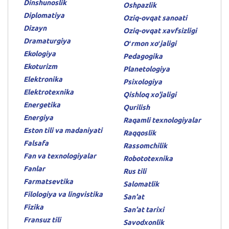
Dinshunoslik
Oshpazlik
Diplomatiya
Oziq-ovqat sanoati
Dizayn
Oziq-ovqat xavfsizligi
Dramaturgiya
Oʻrmon xoʻjaligi
Ekologiya
Pedagogika
Ekoturizm
Planetologiya
Elektronika
Psixologiya
Elektrotexnika
Qishloq xo'jaligi
Energetika
Qurilish
Energiya
Raqamli texnologiyalar
Eston tili va madaniyati
Raqqoslik
Falsafa
Rassomchilik
Fan va texnologiyalar
Robototexnika
Fanlar
Rus tili
Farmatsevtika
Salomatlik
Filologiya va lingvistika
San'at
Fizika
San'at tarixi
Fransuz tili
Savodxonlik