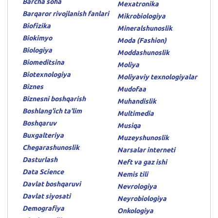
Barcha soha
Mexatronika
Barqaror rivojlanish fanlari
Mikrobiologiya
Biofizika
Mineralshunoslik
Biokimyo
Moda (Fashion)
Biologiya
Moddashunoslik
Biomeditsina
Moliya
Biotexnologiya
Moliyaviy texnologiyalar
Biznes
Mudofaa
Biznesni boshqarish
Muhandislik
Boshlang'ich ta'lim
Multimedia
Boshqaruv
Musiqa
Buxgalteriya
Muzeyshunoslik
Chegarashunoslik
Narsalar interneti
Dasturlash
Neft va gaz ishi
Data Science
Nemis tili
Davlat boshqaruvi
Nevrologiya
Davlat siyosati
Neyrobiologiya
Demografiya
Onkologiya