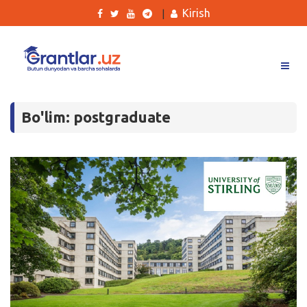
Kirish
|
Grantlar
Bo'lim: postgraduate
Tanlovlar
Ishlar
Kurslar
Blog
Yana
Qidirish