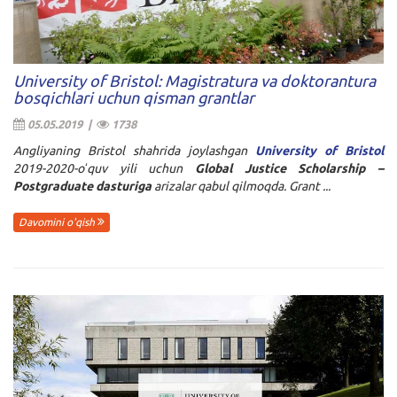
University of Bristol: Magistratura va doktorantura
bosqichlari uchun qisman grantlar
05.05.2019 |
1738
Angliyaning Bristol shahrida joylashgan
University of Bristol
2019-2020-oʻquv yili uchun
Global Justice Scholarship –
Postgraduate dasturiga
arizalar qabul qilmoqda. Grant ...
Davomini o'qish