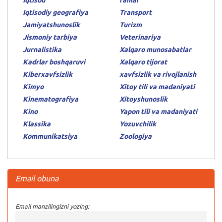
Iqtisodiy geografiya
Transport
Jamiyatshunoslik
Turizm
Jismoniy tarbiya
Veterinariya
Jurnalistika
Xalqaro munosabatlar
Kadrlar boshqaruvi
Xalqaro tijorat
Kiberxavfsizlik
xavfsizlik va rivojlanish
Kimyo
Xitoy tili va madaniyati
Kinematografiya
Xitoyshunoslik
Kino
Yapon tili va madaniyati
Klassika
Yozuvchilik
Kommunikatsiya
Zoologiya
Email obuna
Email manzilingizni yozing: