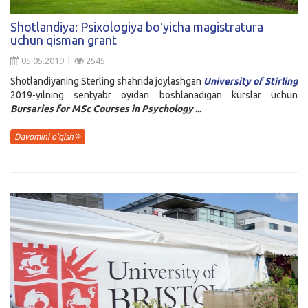
Kirish
Shotlandiya: Psixologiya boʻyicha magistratura
uchun qisman grant
05.05.2019 |
2545
Shotlandiyaning Sterling shahrida joylashgan
University of Stirling
2019-yilning sentyabr oyidan boshlanadigan kurslar uchun
Bursaries for MSc Courses in Psychology
...
Davomini o'qish