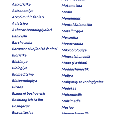
Astrofizika
Matematika
Astronomiya
Media
Atrof-muhit fanlari
Menejment
Aviatsiya
Mental Salomatlik
Axborot texnologiyalari
Metallurgiya
Bank ishi
Mexanika
Barcha soha
Mexatronika
Barqaror rivojlanish fanlari
Mikrobiologiya
Biofizika
Mineralshunoslik
Biokimyo
Moda (Fashion)
Biologiya
Moddashunoslik
Biomeditsina
Moliya
Biotexnologiya
Moliyaviy texnologiyalar
Biznes
Mudofaa
Biznesni boshqarish
Muhandislik
Boshlang'ich ta'lim
Multimedia
Boshqaruv
Musiqa
Buxgalteriya
Muzeyshunoslik