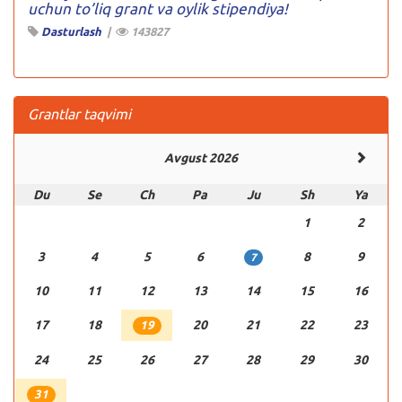
uchun to’liq grant va oylik stipendiya!
Dasturlash
|
143827
Grantlar taqvimi
Avgust 2026
Du
Se
Ch
Pa
Ju
Sh
Ya
1
2
3
4
5
6
8
9
7
10
11
12
13
14
15
16
17
18
20
21
22
23
19
24
25
26
27
28
29
30
31