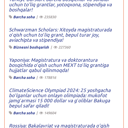
uchun to’liq grantlar, yotoqxona, stipendiya va
boshqalar!
Barcha soha
|
235830
Schwarzman Scholars: Xitoyda magistraturada
oʻqish uchun toʻliq grant, bepul turar joy,
aviachipta va stipendiya!
Biznesni boshqarish
|
227360
Yaponiya: Magistratura va doktorantura
bosqichida oʻqish uchun MEXT toʻliq grantiga
hujjatlar qabul qilinmoqda!
Barcha soha
|
178816
ClimateScience Olympiad 2024: 25 yoshgacha
boʻlganlar uchun onlayn olimpiada: mukofot
jamgʻarmasi 15 000 dollar va gʻoliblar Bakuga
bepul safar qiladi!
Barcha soha
|
149604
Rossiya: Bakalavriat va magistraturada o’qish