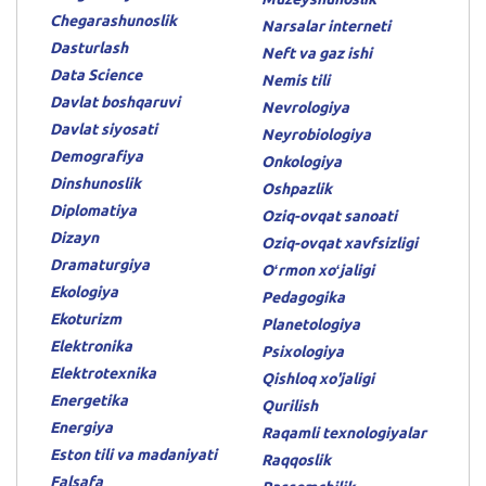
Chegarashunoslik
Narsalar interneti
Dasturlash
Neft va gaz ishi
Data Science
Nemis tili
Davlat boshqaruvi
Nevrologiya
Davlat siyosati
Neyrobiologiya
Demografiya
Onkologiya
Dinshunoslik
Oshpazlik
Diplomatiya
Oziq-ovqat sanoati
Dizayn
Oziq-ovqat xavfsizligi
Dramaturgiya
Oʻrmon xoʻjaligi
Ekologiya
Pedagogika
Ekoturizm
Planetologiya
Elektronika
Psixologiya
Elektrotexnika
Qishloq xo'jaligi
Energetika
Qurilish
Energiya
Raqamli texnologiyalar
Eston tili va madaniyati
Raqqoslik
Falsafa