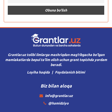
Grantlar.uz tolibi ilmlarga mashriqdan mag’ribgacha bo’lgan
mamlakatlarda bepul ta’lim olish uchun grant topishda yordam
beradi.
Loyiha haqida
Foydalanish bitimi
Biz bilan aloqa
info@grantlar.uz
@hamidziyo