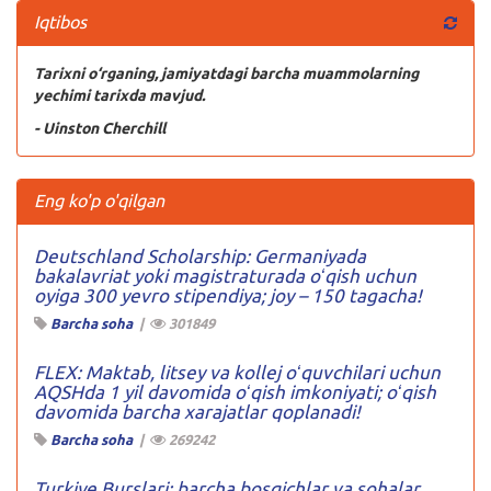
Iqtibos
Tarixni o‘rganing, jamiyatdagi barcha muammolarning
yechimi tarixda mavjud.
- Uinston Cherchill
Eng ko'p o'qilgan
Deutschland Scholarship: Germaniyada
bakalavriat yoki magistraturada oʻqish uchun
oyiga 300 yevro stipendiya; joy – 150 tagacha!
Barcha soha
|
301849
FLEX: Maktab, litsey va kollej oʻquvchilari uchun
AQSHda 1 yil davomida oʻqish imkoniyati; oʻqish
davomida barcha xarajatlar qoplanadi!
Barcha soha
|
269242
Turkiye Burslari: barcha bosqichlar va sohalar