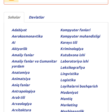
Sohalar
Davlatlar
Adabiyot
Kompyuter fanlari
Aerokosmonavtika
Kompyuter muhandisligi
AI
Koreys tili
Aktyorlik
Kriminologiya
Amaliy fanlar
Kutubxona ishi
Amaliy fanlar va Gumanitar
Laboratoriya ishi
yordam
Leksikografiya
Anatomiya
Lingvistika
Animatsiya
Logistika
Aniq fanlar
Loyihalarni boshqarish
Antrapologiya
Madaniyat
Arab tili
Mantiq
Arxeologiya
Marketing
Arxitektura
Mashinasozlik