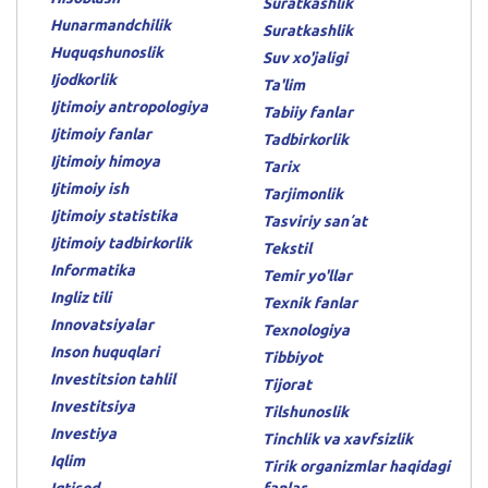
Suratkashlik
Hunarmandchilik
Suratkashlik
Huquqshunoslik
Suv xo'jaligi
Ijodkorlik
Ta'lim
Ijtimoiy antropologiya
Tabiiy fanlar
Ijtimoiy fanlar
Tadbirkorlik
Ijtimoiy himoya
Tarix
Ijtimoiy ish
Tarjimonlik
Ijtimoiy statistika
Tasviriy sanʼat
Ijtimoiy tadbirkorlik
Tekstil
Informatika
Temir yo'llar
Ingliz tili
Texnik fanlar
Innovatsiyalar
Texnologiya
Inson huquqlari
Tibbiyot
Investitsion tahlil
Tijorat
Investitsiya
Tilshunoslik
Investiya
Tinchlik va xavfsizlik
Iqlim
Tirik organizmlar haqidagi
Iqtisod
fanlar