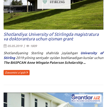
Shotlandiya: University of Stirlingda magistratura
va doktorantura uchun qisman grant
05.05.2019 |
1809
Shotlandiyaning Sterling shahrida joylashgan
University of
Stirling
2019-yilning sentyabr oyidan boshlanadigan kurslar uchun
The BASPCAN Anne Wingate Paterson Scholarship
...
Davomini o'qish