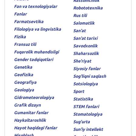
Rassomchilik
Fan va texnologiyalar
Robototexnika
Fanlar
Rus tili
Farmatsevtika
Salomatlik
Filologiya va lingvistika
San'at
Fizika
San'at tarixi
Fransuz tili
Savodxonlik
Fuqarolik muhandisligi
Shaharsozlik
Gender tadqiqotlari
She'riyat
Genetika
Siyosiy fanlar
Geofizika
Sog'liqni saqlash
Geografiya
Sotsiologiya
Geologiya
Sport
Gidrometeorologiya
Statistika
Grafik dizayn
STEM fanlari
Gumanitar fanlar
Stomatologiya
Haykaltaroshlik
Sug'urta
Hayot haqidagi fanlar
Sun'iy intellekt
Hisoblash