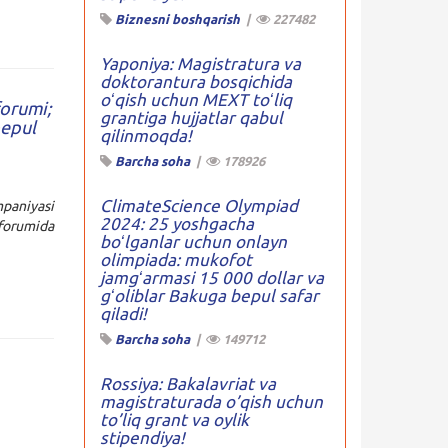
Biznesni boshqarish
|
227482
Yaponiya: Magistratura va
doktorantura bosqichida
oʻqish uchun MEXT toʻliq
forumi;
grantiga hujjatlar qabul
bepul
qilinmoqda!
Barcha soha
|
178926
ClimateScience Olympiad
paniyasi
2024: 25 yoshgacha
orumida
boʻlganlar uchun onlayn
olimpiada: mukofot
jamgʻarmasi 15 000 dollar va
gʻoliblar Bakuga bepul safar
qiladi!
Barcha soha
|
149712
Rossiya: Bakalavriat va
magistraturada o’qish uchun
to’liq grant va oylik
stipendiya!