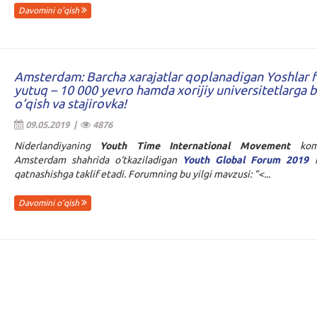
Davomini o'qish
Amsterdam: Barcha xarajatlar qoplanadigan Yoshlar 
yutuq – 10 000 yevro hamda xorijiy universitetlarga 
o‘qish va stajirovka!
09.05.2019 |
4876
Niderlandiyaning
Youth Time International Movement
kom
Amsterdam shahrida o‘tkaziladigan
Youth Global Forum 2019
f
qatnashishga taklif etadi. Forumning bu yilgi mavzusi: “<...
Davomini o'qish