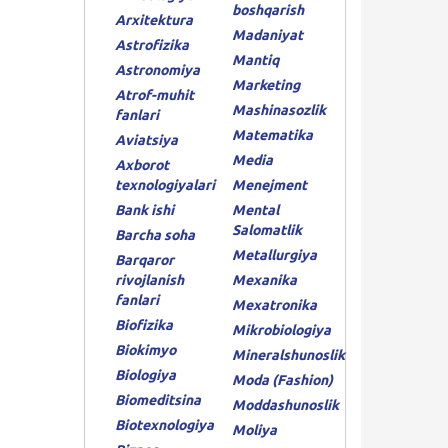
boshqarish
Arxitektura
Madaniyat
Astrofizika
Mantiq
Astronomiya
Marketing
Atrof-muhit
Mashinasozlik
fanlari
Matematika
Aviatsiya
Media
Axborot
texnologiyalari
Menejment
Bank ishi
Mental
Salomatlik
Barcha soha
Metallurgiya
Barqaror
rivojlanish
Mexanika
fanlari
Mexatronika
Biofizika
Mikrobiologiya
Biokimyo
Mineralshunoslik
Biologiya
Moda (Fashion)
Biomeditsina
Moddashunoslik
Biotexnologiya
Moliya