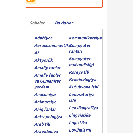
Sohalar
Davlatlar
Adabiyot
Kommunikatsiya
Aerokosmonavtika
Kompyuter
fanlari
AI
Kompyuter
Aktyorlik
muhandisligi
Amaliy fanlar
Koreys tili
Amaliy fanlar
Kriminologiya
va Gumanitar
yordam
Kutubxona ishi
Anatomiya
Laboratoriya
ishi
Animatsiya
Leksikografiya
Aniq fanlar
Lingvistika
Antrapologiya
Logistika
Arab tili
Loyihalarni
Arxeologiya