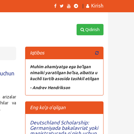
Kirish
|
Qidirish
Iqtibos
Muhim ahamiyatga ega bo’lgan
 uchun
nimaiki yaratilgan bo’lsa, albatta u
kuchli tartib asosida tashkil etilgan
- Andrev Hendrikson
 arizalar
hilar va
Eng ko'p o'qilgan
.
Deutschland Scholarship:
Germaniyada bakalavriat yoki
magistraturada oʻqish uchun