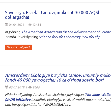
Shvetsiya: Esselar tanlovi; mukofot 30 000 AQSh
dollargacha!
04.04.2021 |
12434
AQShning
The American Association for the Advancement of Scienc
hamda Shvetsiyaning
Science for Life Laboratory (SciLifeLab)
Davomini o'qish
Amsterdam: Ekologiya boʻyicha tanlov; umumiy muko
fondi 49 000 yevrogacha; 16 ta oʻringa sovrin bor!
05.07.2019 |
2606
Niderlandiyaning Amsterdam shahrida joylashgan
The Joke Walle
(JWH) Initiative
tashkiloti ekologiya va atrof-muhit muammolari boʻ
olib borayotgan liderlarni
JWH initiative ...