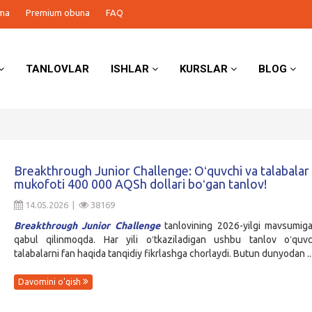
ma
Premium obuna
FAQ
TANLOVLAR
ISHLAR
KURSLAR
BLOG
Breakthrough Junior Challenge: Oʻquvchi va talabalar
mukofoti 400 000 AQSh dollari boʻgan tanlov!
14.05.2026 |
38169
Breakthrough Junior Challenge
tanlovining 2026-yilgi mavsumiga
qabul qilinmoqda. Har yili oʻtkaziladigan ushbu tanlov oʻquvc
talabalarni fan haqida tanqidiy fikrlashga chorlaydi. Butun dunyodan ..
Davomini o'qish