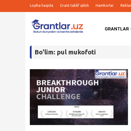
Loyiha haqida
Grant taklif qilish
Hamkorlar
Rekla
GRANTLAR
Grantlar
Bo'lim: pul mukofoti
Tanlovlar
Ishlar
Kurslar
Blog
Yana