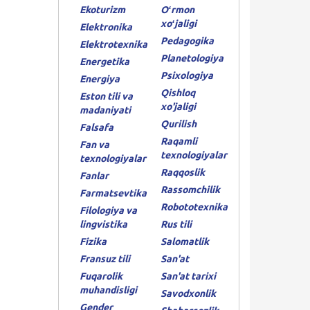
Ekoturizm
Oʻrmon
xoʻjaligi
Elektronika
Pedagogika
Elektrotexnika
Planetologiya
Energetika
Psixologiya
Energiya
Qishloq
Eston tili va
xo'jaligi
madaniyati
Qurilish
Falsafa
Raqamli
Fan va
texnologiyalar
texnologiyalar
Raqqoslik
Fanlar
Rassomchilik
Farmatsevtika
Robototexnika
Filologiya va
lingvistika
Rus tili
Fizika
Salomatlik
Fransuz tili
San'at
Fuqarolik
San'at tarixi
muhandisligi
Savodxonlik
Gender