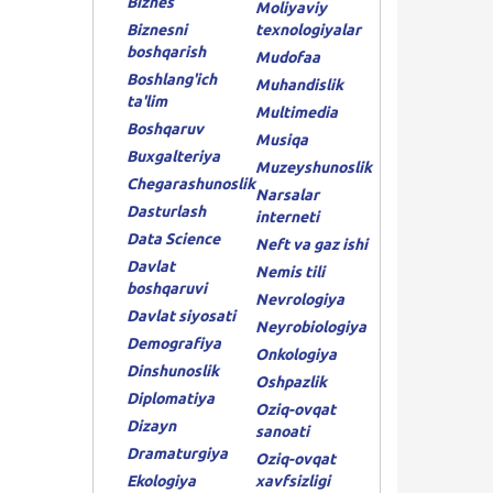
Biznes
Moliyaviy
Biznesni
texnologiyalar
boshqarish
Mudofaa
Boshlang'ich
Muhandislik
ta'lim
Multimedia
Boshqaruv
Musiqa
Buxgalteriya
Muzeyshunoslik
Chegarashunoslik
Narsalar
Dasturlash
interneti
Data Science
Neft va gaz ishi
Davlat
Nemis tili
boshqaruvi
Nevrologiya
Davlat siyosati
Neyrobiologiya
Demografiya
Onkologiya
Dinshunoslik
Oshpazlik
Diplomatiya
Oziq-ovqat
Dizayn
sanoati
Dramaturgiya
Oziq-ovqat
Ekologiya
xavfsizligi