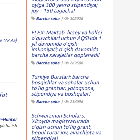
oyiga 300 yevro stipendiya;
joy – 150 tagacha!
Barcha soha
|
302026
FLEX: Maktab, litsey va kollej
oʻquvchilari uchun AQSHda 1
e (AAAS)
yil davomida oʻqish
imkoniyati; oʻqish davomida
barcha xarajatlar qoplanadi!
Barcha soha
|
269508
Turkiye Burslari: barcha
bosqichlar va sohalar uchun
to’liq grantlar, yotoqxona,
stipendiya va boshqalar!
fot
Barcha soha
|
236096
Schwarzman Scholars:
r-Hunter
Xitoyda magistraturada
yicha ish
oʻqish uchun toʻliq grant,
bepul turar joy, aviachipta va
stipendiya!