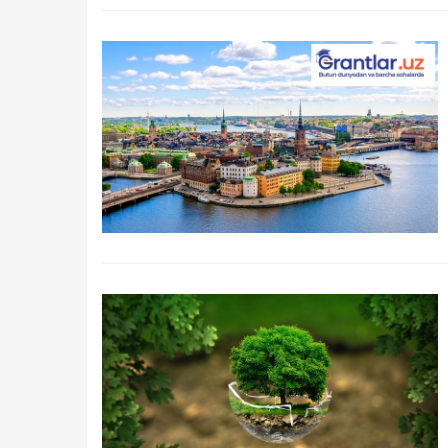
Qidirish
Kirish