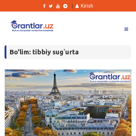
Kirish
|
Grantlar
Bo'lim: tibbiy sug`urta
Tanlovlar
Ishlar
Kurslar
Blog
Yana
Qidirish