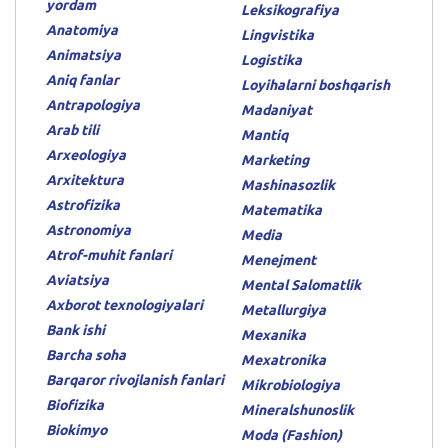
yordam
Leksikografiya
Anatomiya
Lingvistika
Animatsiya
Logistika
Aniq fanlar
Loyihalarni boshqarish
Antrapologiya
Madaniyat
Arab tili
Mantiq
Arxeologiya
Marketing
Arxitektura
Mashinasozlik
Astrofizika
Matematika
Astronomiya
Media
Atrof-muhit fanlari
Menejment
Aviatsiya
Mental Salomatlik
Axborot texnologiyalari
Metallurgiya
Bank ishi
Mexanika
Barcha soha
Mexatronika
Barqaror rivojlanish fanlari
Mikrobiologiya
Biofizika
Mineralshunoslik
Biokimyo
Moda (Fashion)