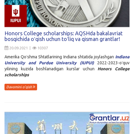
Honors College scholarships: AQSHda bakalavriat
bosqichida oʻqish uchun toʻliq va qisman grantlar!
20.09.2021 |
10307
Amerika Qoʻshma Shtatlarining Indiana shtatida joylashgan
Indiana
University and Purdue University (IUPUI)
2022-2023-oʻquv
yilining kuzida boshlanadigan kurslar uchun
Honors College
scholarships
Davomini o'qish