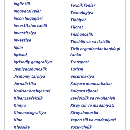
Ingliz tili
Texnik fanlar
Innovatsiyalar
Texnologiya
Inson huquqlari
Tibbiyot
Investitsion tahlil
Tijorat
Investitsiya
Tilshunoslik
Investiya
Tinchlik va xavfsizlik
Iqlim
Tirik organizmlar haqidagi
Iqtisod
fanlar
Iqtisodiy geografiya
Transport
Jamiyatshunoslik
Turizm
Jismoniy tarbiya
Veterinariya
Jurnalistika
Xalqaro munosabatlar
Kadrlar boshqaruvi
Xalqaro tijorat
Kiberxavfsizlik
xavfsizlik va rivojlanish
Kimyo
Xitoy tili va madaniyati
Kinematografiya
Xitoyshunoslik
Kino
Yapon tili va madaniyati
Klassika
Yozuvchilik