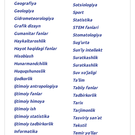
Geografiya
Sotsiologiya
Geologiya
Sport
Gidrometeorologiya
Statistika
Grafik dizayn
STEM fanlari
Gumanitar fanlar
Stomatologiya
Haykaltaroshlik
Sug'urta
Hayot haqidagi fanlar
Sun'iy intellekt
Hisoblash
Suratkashlik
Hunarmandchilik
Suratkashlik
Huquqshunoslik
Suv xo'jaligi
Ijodkorlik
Ta'lim
Ijtimoiy antropologiya
Tabiiy fanlar
Ijtimoiy fanlar
Tadbirkorlik
Ijtimoiy himoya
Tarix
Ijtimoiy ish
Tarjimonlik
Ijtimoiy statistika
Tasviriy sanʼat
Ijtimoiy tadbirkorlik
Tekstil
Informatika
Temir yo'llar