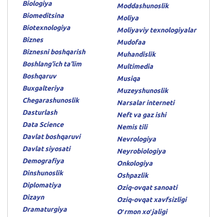
Biologiya
Moddashunoslik
Biomeditsina
Moliya
Biotexnologiya
Moliyaviy texnologiyalar
Biznes
Mudofaa
Biznesni boshqarish
Muhandislik
Boshlang'ich ta'lim
Multimedia
Boshqaruv
Musiqa
Buxgalteriya
Muzeyshunoslik
Chegarashunoslik
Narsalar interneti
Dasturlash
Neft va gaz ishi
Data Science
Nemis tili
Davlat boshqaruvi
Nevrologiya
Davlat siyosati
Neyrobiologiya
Demografiya
Onkologiya
Dinshunoslik
Oshpazlik
Diplomatiya
Oziq-ovqat sanoati
Dizayn
Oziq-ovqat xavfsizligi
Dramaturgiya
Oʻrmon xoʻjaligi