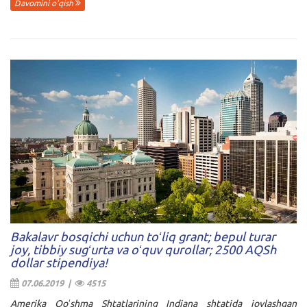
Davomini o'qish
Bakalavr bosqichi uchun toʻliq grant; bepul turar
joy, tibbiy sugʻurta va oʻquv qurollar; 2500 AQSh
dollar stipendiya!
07.06.2019 |
4515
Amerika Qoʻshma Shtatlarining Indiana shtatida joylashgan