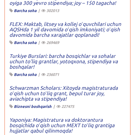
oyiga 300 yevro stipendiya; joy – 150 tagacha!
Barcha soha
|
302013
FLEX: Maktab, litsey va kollej oʻquvchilari uchun
AQSHda 1 yil davomida oʻqish imkoniyati; oʻqish
davomida barcha xarajatlar qoplanadi!
Barcha soha
|
269469
Turkiye Burslari: barcha bosqichlar va sohalar
uchun to’liq grantlar, yotoqxona, stipendiya va
boshqalar!
Barcha soha
|
236071
Schwarzman Scholars: Xitoyda magistraturada
oʻqish uchun toʻliq grant, bepul turar joy,
aviachipta va stipendiya!
Biznesni boshqarish
|
227475
Yaponiya: Magistratura va doktorantura
bosqichida oʻqish uchun MEXT toʻliq grantiga
hujjatlar qabul qilinmoqda!