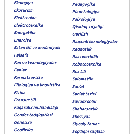
Ekologiya
Pedagogika
Ekoturizm
Planetologiya
Elektronika
Psixologiya
Elektrotexnika
Qishloq xo'jaligi
Energetika
Qurilish
Energiya
Raqamli texnologiyalar
Eston tili va madaniyati
Raqqoslik
Falsafa
Rassomchilik
Fan va texnologiyalar
Robototexnika
Fanlar
Rus tili
Farmatsevtika
Salomatlik
Filologiya va lingvistika
San'at
Fizika
San'at tarixi
Fransuz tili
Savodxonlik
Fuqarolik muhandisligi
Shaharsozlik
Gender tadqiqotlari
She'riyat
Genetika
Siyosiy fanlar
Geofizika
Sog'liqni saqlash