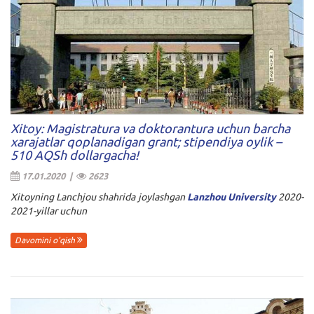
Xitoy: Magistratura va doktorantura uchun barcha
xarajatlar qoplanadigan grant; stipendiya oylik –
510 AQSh dollargacha!
17.01.2020 |
2623
Xitoyning Lanchjou shahrida joylashgan
Lanzhou University
2020-
2021-yillar uchun
Davomini o'qish