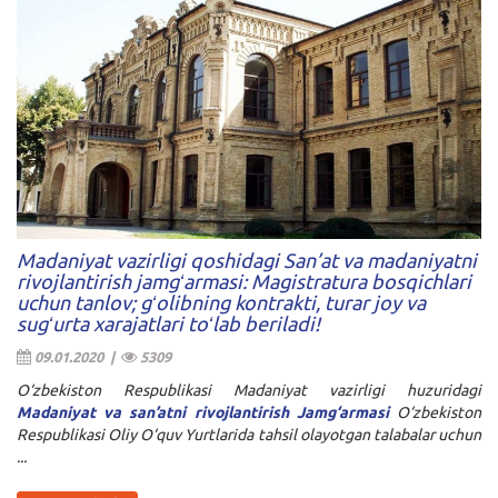
Madaniyat vazirligi qoshidagi San’at va madaniyatni
rivojlantirish jamgʻarmasi: Magistratura bosqichlari
uchun tanlov; gʻolibning kontrakti, turar joy va
sugʻurta xarajatlari toʻlab beriladi!
09.01.2020 |
5309
O‘zbekiston Respublikasi Madaniyat vazirligi huzuridagi
Madaniyat va san’atni rivojlantirish Jamg‘armasi
O‘zbekiston
Respublikasi Oliy O‘quv Yurtlarida tahsil olayotgan talabalar uchun
...