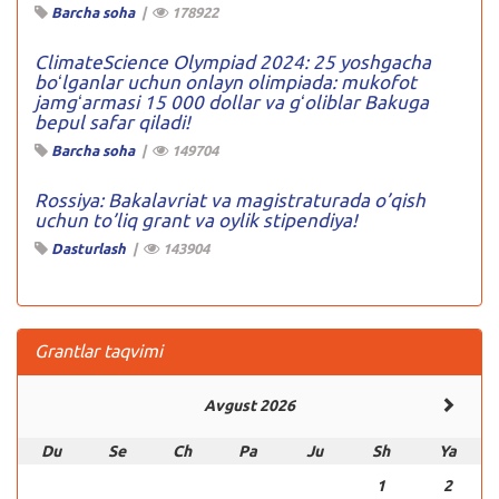
Barcha soha
|
178922
ClimateScience Olympiad 2024: 25 yoshgacha
boʻlganlar uchun onlayn olimpiada: mukofot
jamgʻarmasi 15 000 dollar va gʻoliblar Bakuga
bepul safar qiladi!
Barcha soha
|
149704
Rossiya: Bakalavriat va magistraturada o’qish
uchun to’liq grant va oylik stipendiya!
Dasturlash
|
143904
Grantlar taqvimi
Avgust 2026
Du
Se
Ch
Pa
Ju
Sh
Ya
1
2