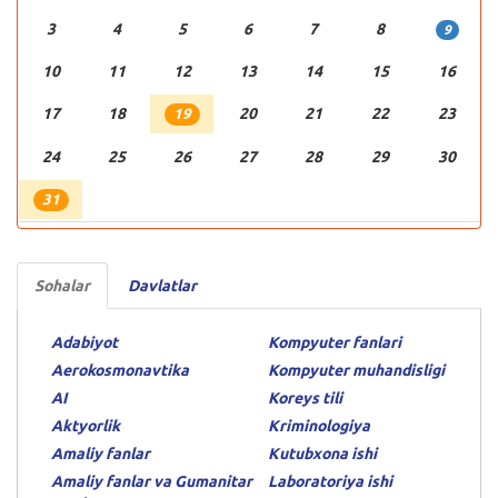
3
4
5
6
7
8
9
10
11
12
13
14
15
16
17
18
20
21
22
23
19
24
25
26
27
28
29
30
31
Sohalar
Davlatlar
Adabiyot
Kompyuter fanlari
Aerokosmonavtika
Kompyuter muhandisligi
AI
Koreys tili
Aktyorlik
Kriminologiya
Amaliy fanlar
Kutubxona ishi
Amaliy fanlar va Gumanitar
Laboratoriya ishi