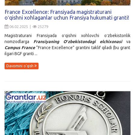
Kirish
France Excellence: Fransiyada magistraturani
oʻqishni xohlaganlar uchun Fransiya hukumati granti!
06.02.2025 |
25279
Magistraturani Fransiyada oʻqishni xohlovchi oʻzbekistonlik
nomzodlarga
Fransiyaning
O
ʻzbekistondagi elchixonasi
va
Campus France
“France Excellence” grantini taklif qiladi (bu grant
ilgari BGF granti ...
Davomini o'qish