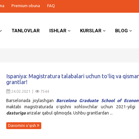
ma
Premium obuna
FAQ
TANLOVLAR
ISHLAR
KURSLAR
BLOG
Ispaniya: Magistratura talabalari uchun toʻliq va qisma
grantlar!
24.02.2021 |
7544
Barselonada joylashgan
Barcelona Graduate School of Econom
maktabi magistraturada oʻqishni xohlovchilar uchun 2021-yilgi
dasturiga
arizalar qabul qilmoqda. Ushbu grantlardan ...
Davomini o'qish