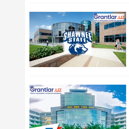
Qidirish
Kirish