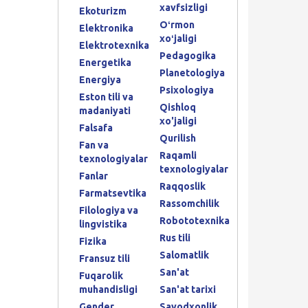
xavfsizligi
Ekoturizm
Oʻrmon
Elektronika
xoʻjaligi
Elektrotexnika
Pedagogika
Energetika
Planetologiya
Energiya
Psixologiya
Eston tili va
Qishloq
madaniyati
xo'jaligi
Falsafa
Qurilish
Fan va
Raqamli
texnologiyalar
texnologiyalar
Fanlar
Raqqoslik
Farmatsevtika
Rassomchilik
Filologiya va
Robototexnika
lingvistika
Rus tili
Fizika
Salomatlik
Fransuz tili
San'at
Fuqarolik
muhandisligi
San'at tarixi
Gender
Savodxonlik