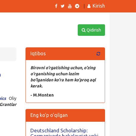
Kirish
|
Qidirish
Iqtibos
Birovni o‘rgatishing uchun, o‘zing
n
o‘rganishing uchun lozim
bo‘lganidan ko‘ra ham ko‘proq aql
kerak.
- M.Monten
ics
Oliy
Grantlar
Eng ko'p o'qilgan
Deutschland Scholarship:
Germaniyada bakalavriat yoki