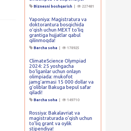
Biznesni boshqarish
|
227481
Yaponiya: Magistratura va
doktorantura bosqichida
oʻqish uchun MEXT toʻliq
grantiga hujjatlar qabul
qilinmoqda!
Barcha soha
|
178925
ClimateScience Olympiad
2024: 25 yoshgacha
boʻlganlar uchun onlayn
olimpiada: mukofot
jamgʻarmasi 15 000 dollar va
gʻoliblar Bakuga bepul safar
qiladi!
Barcha soha
|
149710
Rossiya: Bakalavriat va
magistraturada o’qish uchun
to’liq grant va oylik
stipendiya!