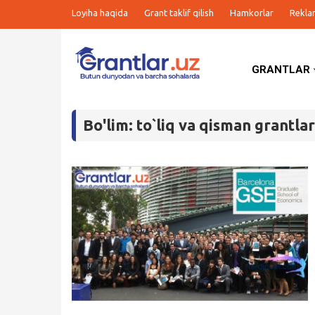
Loyiha haqida
Grant taklif qilish
Hamkorlar
Rekla
GRANTLAR
Grantlar
Bo'lim: to`liq va qisman grantlar
Tanlovlar
Ishlar
Kurslar
Blog
Yana