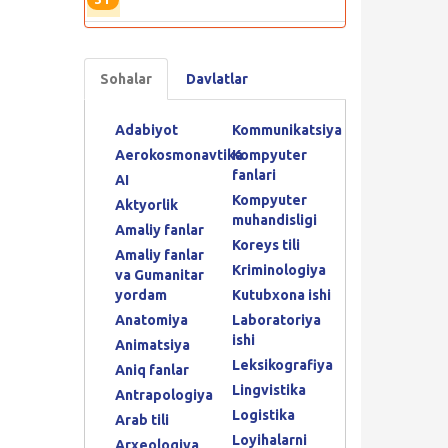
Sohalar
Davlatlar
Adabiyot
Kommunikatsiya
Aerokosmonavtika
Kompyuter
fanlari
AI
Kompyuter
Aktyorlik
muhandisligi
Amaliy fanlar
Koreys tili
Amaliy fanlar
Kriminologiya
va Gumanitar
yordam
Kutubxona ishi
Anatomiya
Laboratoriya
ishi
Animatsiya
Leksikografiya
Aniq fanlar
Lingvistika
Antrapologiya
Logistika
Arab tili
Loyihalarni
Arxeologiya