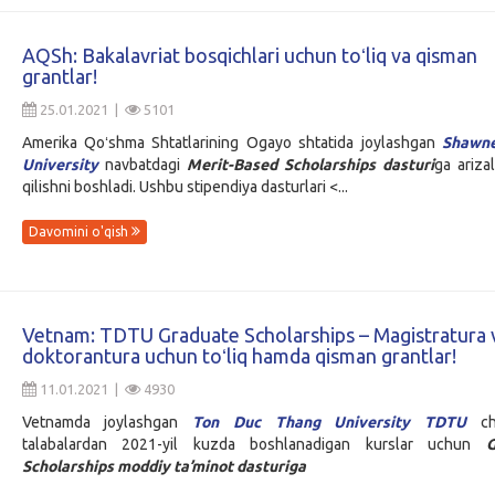
AQSh: Bakalavriat bosqichlari uchun toʻliq va qisman
grantlar!
25.01.2021 |
5101
Amerika Qoʻshma Shtatlarining Ogayo shtatida joylashgan
Shawne
University
navbatdagi
Merit-Based Scholarships dasturi
ga ariza
qilishni boshladi. Ushbu stipendiya dasturlari <...
Davomini o'qish
Vetnam: TDTU Graduate Scholarships – Magistratura 
doktorantura uchun toʻliq hamda qisman grantlar!
11.01.2021 |
4930
Vetnamda joylashgan
Ton Duc Thang University TDTU
che
talabalardan 2021-yil kuzda boshlanadigan kurslar uchun
G
Scholarships moddiy ta’minot dasturiga