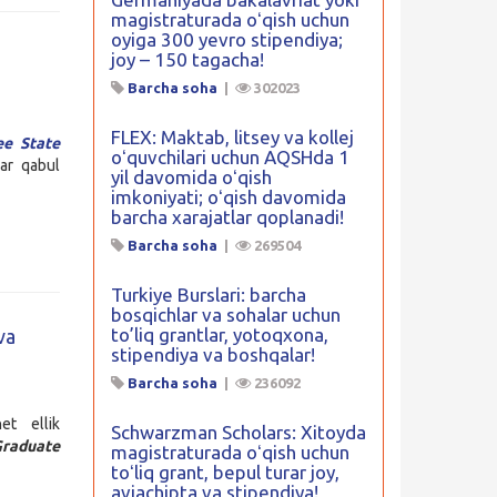
magistraturada oʻqish uchun
oyiga 300 yevro stipendiya;
joy – 150 tagacha!
Barcha soha
|
302023
FLEX: Maktab, litsey va kollej
e State
oʻquvchilari uchun AQSHda 1
lar qabul
yil davomida oʻqish
imkoniyati; oʻqish davomida
barcha xarajatlar qoplanadi!
Barcha soha
|
269504
Turkiye Burslari: barcha
bosqichlar va sohalar uchun
to’liq grantlar, yotoqxona,
va
stipendiya va boshqalar!
Barcha soha
|
236092
t ellik
Schwarzman Scholars: Xitoyda
raduate
magistraturada oʻqish uchun
toʻliq grant, bepul turar joy,
aviachipta va stipendiya!