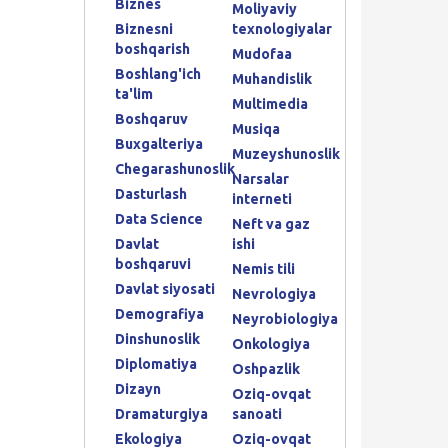
Biznes
Moliyaviy
Biznesni
texnologiyalar
boshqarish
Mudofaa
Boshlang'ich
Muhandislik
ta'lim
Multimedia
Boshqaruv
Musiqa
Buxgalteriya
Muzeyshunoslik
Chegarashunoslik
Narsalar
Dasturlash
interneti
Data Science
Neft va gaz
Davlat
ishi
boshqaruvi
Nemis tili
Davlat siyosati
Nevrologiya
Demografiya
Neyrobiologiya
Dinshunoslik
Onkologiya
Diplomatiya
Oshpazlik
Dizayn
Oziq-ovqat
Dramaturgiya
sanoati
Ekologiya
Oziq-ovqat