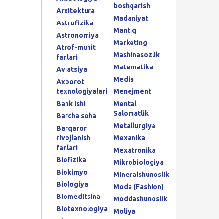
boshqarish
Arxitektura
Madaniyat
Astrofizika
Mantiq
Astronomiya
Marketing
Atrof-muhit
Mashinasozlik
fanlari
Matematika
Aviatsiya
Media
Axborot
texnologiyalari
Menejment
Bank ishi
Mental
Salomatlik
Barcha soha
Metallurgiya
Barqaror
rivojlanish
Mexanika
fanlari
Mexatronika
Biofizika
Mikrobiologiya
Biokimyo
Mineralshunoslik
Biologiya
Moda (Fashion)
Biomeditsina
Moddashunoslik
Biotexnologiya
Moliya