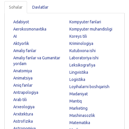
Sohalar
Davlatlar
Adabiyot
Kompyuter fanlari
Aerokosmonavtika
Kompyuter muhandisligi
AI
Koreys tili
Aktyorlik
Kriminologiya
Amaliy fanlar
Kutubxona ishi
Amaliy fanlar va Gumanitar
Laboratoriya ishi
yordam
Leksikografiya
Anatomiya
Lingvistika
Animatsiya
Logistika
Aniq fanlar
Loyihalarni boshqarish
Antrapologiya
Madaniyat
Arab tili
Mantiq
Arxeologiya
Marketing
Arxitektura
Mashinasozlik
Astrofizika
Matematika
Astronomiya