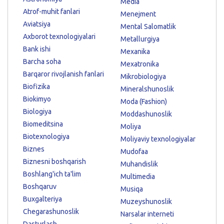
Media
Atrof-muhit fanlari
Menejment
Aviatsiya
Mental Salomatlik
Axborot texnologiyalari
Metallurgiya
Bank ishi
Mexanika
Barcha soha
Mexatronika
Barqaror rivojlanish fanlari
Mikrobiologiya
Biofizika
Mineralshunoslik
Biokimyo
Moda (Fashion)
Biologiya
Moddashunoslik
Biomeditsina
Moliya
Biotexnologiya
Moliyaviy texnologiyalar
Biznes
Mudofaa
Biznesni boshqarish
Muhandislik
Boshlang'ich ta'lim
Multimedia
Boshqaruv
Musiqa
Buxgalteriya
Muzeyshunoslik
Chegarashunoslik
Narsalar interneti
Dasturlash