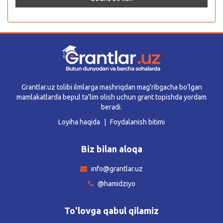
Grantlar.uz tolibi ilmlarga mashriqdan mag’ribgacha bo’lgan
mamlakatlarda bepul ta’lim olish uchun grant topishda yordam
beradi.
Loyiha haqida
Foydalanish bitimi
Biz bilan aloqa
info@grantlar.uz
@hamidziyo
To'lovga qabul qilamiz