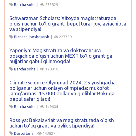
Barcha soha
|
235829
Schwarzman Scholars: Xitoyda magistraturada
oʻqish uchun toʻliq grant, bepul turar joy, aviachipta
va stipendiya!
Biznesni boshqarish
|
227359
Yaponiya: Magistratura va doktorantura
bosqichida oʻqish uchun MEXT toʻliq grantiga
hujjatlar qabul qilinmoqda!
Barcha soha
|
178816
ClimateScience Olympiad 2024: 25 yoshgacha
boʻlganlar uchun onlayn olimpiada: mukofot
jamgʻarmasi 15 000 dollar va gʻoliblar Bakuga
bepul safar qiladi!
Barcha soha
|
149604
Rossiya: Bakalavriat va magistraturada o’qish
uchun to’liq grant va oylik stipendiya!
Dasturlash
|
143827