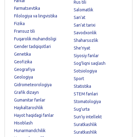
Fanlar
Rus tili
Farmatsevtika
Salomatlik
Filologiya va lingvistika
San'at
Fizika
San'at tarixi
Fransuz tili
Savodxonlik
Fuqarolik muhandisligi
Shaharsozlik
Gender tadqiqotlari
She'riyat
Genetika
Siyosiy fanlar
Geofizika
Sog'liqni saqlash
Geografiya
Sotsiologiya
Geologiya
Sport
Gidrometeorologiya
Statistika
Grafik dizayn
STEM fanlari
Gumanitar fanlar
Stomatologiya
Haykaltaroshlik
Sug'urta
Hayot haqidagi fanlar
Sun'iy intellekt
Hisoblash
Suratkashlik
Hunarmandchilik
Suratkashlik