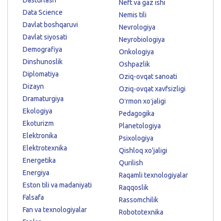
Neft va gaz ishi
Data Science
Nemis tili
Davlat boshqaruvi
Nevrologiya
Davlat siyosati
Neyrobiologiya
Demografiya
Onkologiya
Dinshunoslik
Oshpazlik
Diplomatiya
Oziq-ovqat sanoati
Dizayn
Oziq-ovqat xavfsizligi
Dramaturgiya
Oʻrmon xoʻjaligi
Ekologiya
Pedagogika
Ekoturizm
Planetologiya
Elektronika
Psixologiya
Elektrotexnika
Qishloq xo'jaligi
Energetika
Qurilish
Energiya
Raqamli texnologiyalar
Eston tili va madaniyati
Raqqoslik
Falsafa
Rassomchilik
Fan va texnologiyalar
Robototexnika