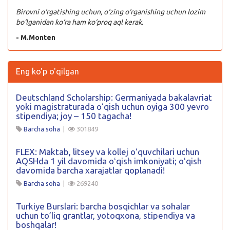
Birovni o‘rgatishing uchun, o‘zing o‘rganishing uchun lozim
bo‘lganidan ko‘ra ham ko‘proq aql kerak.
- M.Monten
Eng ko'p o'qilgan
Deutschland Scholarship: Germaniyada bakalavriat
yoki magistraturada oʻqish uchun oyiga 300 yevro
stipendiya; joy – 150 tagacha!
Barcha soha
|
301849
FLEX: Maktab, litsey va kollej oʻquvchilari uchun
AQSHda 1 yil davomida oʻqish imkoniyati; oʻqish
davomida barcha xarajatlar qoplanadi!
Barcha soha
|
269240
Turkiye Burslari: barcha bosqichlar va sohalar
uchun to’liq grantlar, yotoqxona, stipendiya va
boshqalar!