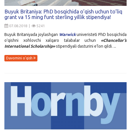
Kirish
Buyuk Britaniya: PhD bosqichida o’qish uchun to’liq
grant va 15 ming funt sterling yillik stipendiya!
07.08.2018 |
5241
Buyuk Britaniyada joylashgan
Warwick
univeristeti PhD bosqichida
o’qishni xohlovchi xalqaro talabalar uchun
«Chancellor’s
International Scholarship»
stipendiyali dasturini e’lon qildi. ...
Davomini o'qish