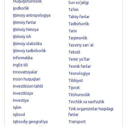
Huquqshunoslik
Suv xo'jaligi
Ijodkorlik
Ta'lim
Ijtimoiy antropologiya
Tabiiy fanlar
Ijtimoiy fanlar
Tadbirkorlik
Ijtimoiy himoya
Tarix
Ijtimoiy ish
Tarjimonlik
Ijtimoiy statistika
Tasviriy sanʼat
Ijtimoiy tadbirkorlik
Tekstil
Informatika
Temir yo'llar
Ingliz tili
Texnik fanlar
Innovatsiyalar
Texnologiya
Inson huquqlari
Tibbiyot
Investitsion tahlil
Tijorat
Investitsiya
Tilshunoslik
Investiya
Tinchlik va xavfsizlik
Iqlim
Tirik organizmlar haqidagi
Iqtisod
fanlar
Iqtisodiy geografiya
Transport