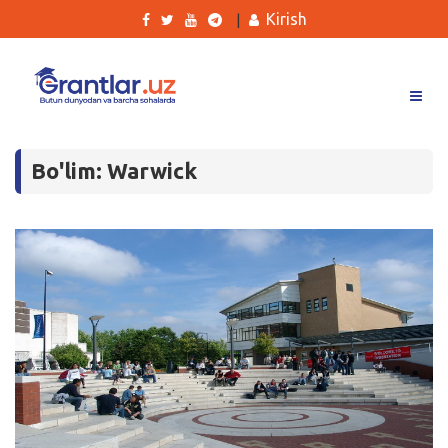
Kirish
|
Grantlar
Bo'lim: Warwick
Tanlovlar
Ishlar
Kurslar
Blog
Yana
Qidirish