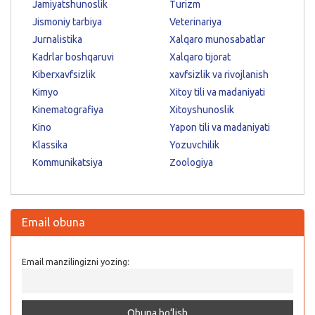
Jamiyatshunoslik
Turizm
Jismoniy tarbiya
Veterinariya
Jurnalistika
Xalqaro munosabatlar
Kadrlar boshqaruvi
Xalqaro tijorat
Kiberxavfsizlik
xavfsizlik va rivojlanish
Kimyo
Xitoy tili va madaniyati
Kinematografiya
Xitoyshunoslik
Kino
Yapon tili va madaniyati
Klassika
Yozuvchilik
Kommunikatsiya
Zoologiya
Email obuna
Email manzilingizni yozing: