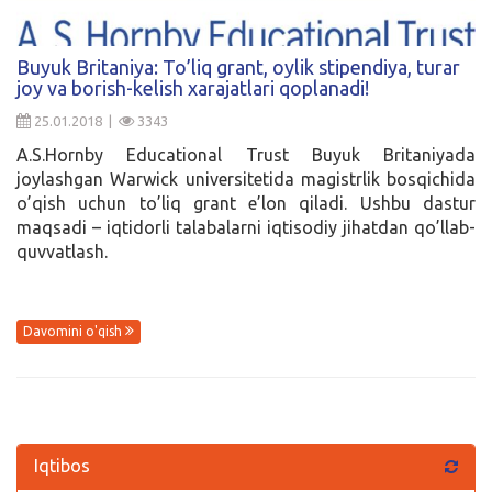
Buyuk Britaniya: To’liq grant, oylik stipendiya, turar
joy va borish-kelish xarajatlari qoplanadi!
25.01.2018 |
3343
A.S.Hornby Educational Trust Buyuk Britaniyada
joylashgan Warwick universitetida magistrlik bosqichida
o’qish uchun to’liq grant e’lon qiladi. Ushbu dastur
maqsadi – iqtidorli talabalarni iqtisodiy jihatdan qo’llab-
quvvatlash.
Davomini o'qish
Iqtibos