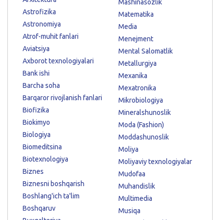
Mashinasozlik
Astrofizika
Matematika
Astronomiya
Media
Atrof-muhit fanlari
Menejment
Aviatsiya
Mental Salomatlik
Axborot texnologiyalari
Metallurgiya
Bank ishi
Mexanika
Barcha soha
Mexatronika
Barqaror rivojlanish fanlari
Mikrobiologiya
Biofizika
Mineralshunoslik
Biokimyo
Moda (Fashion)
Biologiya
Moddashunoslik
Biomeditsina
Moliya
Biotexnologiya
Moliyaviy texnologiyalar
Biznes
Mudofaa
Biznesni boshqarish
Muhandislik
Boshlang'ich ta'lim
Multimedia
Boshqaruv
Musiqa