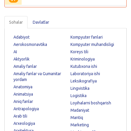
Sohalar
Davlatlar
Adabiyot
Kompyuter fanlari
Aerokosmonavtika
Kompyuter muhandisligi
AI
Koreys tili
Aktyorlik
Kriminologiya
Amaliy fanlar
Kutubxona ishi
Amaliy fanlar va Gumanitar
Laboratoriya ishi
yordam
Leksikografiya
Anatomiya
Lingvistika
Animatsiya
Logistika
Aniq fanlar
Loyihalarni boshqarish
Antrapologiya
Madaniyat
Arab tili
Mantiq
Arxeologiya
Marketing
Arxitektura