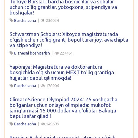
Turkiye Burslari: barcha bosqichlar va sohalar
uchun to’liq grantlar, yotoqxona, stipendiya va
boshqalar!
Barcha soha
|
236034
Schwarzman Scholars: Xitoyda magistraturada
oʻqish uchun toʻliq grant, bepul turar joy, aviachipta
va stipendiya!
Biznesni boshqarish
|
227461
Yaponiya: Magistratura va doktorantura
bosqichida oʻqish uchun MEXT toʻliq grantiga
hujjatlar qabul qilinmoqda!
Barcha soha
|
178906
ClimateScience Olympiad 2024: 25 yoshgacha
boʻlganlar uchun onlayn olimpiada: mukofot
jamgʻarmasi 15 000 dollar va gʻoliblar Bakuga
bepul safar qiladi!
Barcha soha
|
149693
Rossiya: Bakalavriat va magistraturada o’qish