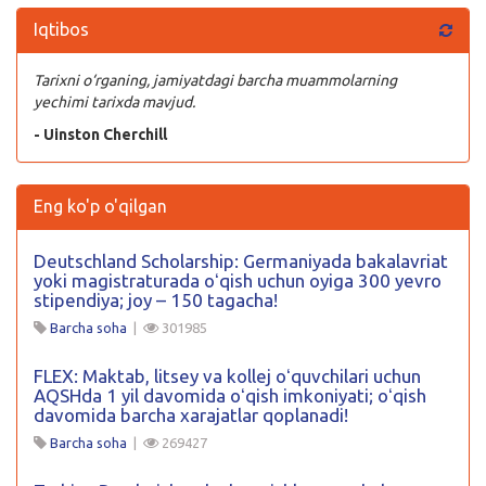
Iqtibos
Tarixni o‘rganing, jamiyatdagi barcha muammolarning
yechimi tarixda mavjud.
- Uinston Cherchill
Eng ko'p o'qilgan
Deutschland Scholarship: Germaniyada bakalavriat
yoki magistraturada oʻqish uchun oyiga 300 yevro
stipendiya; joy – 150 tagacha!
Barcha soha
|
301985
FLEX: Maktab, litsey va kollej oʻquvchilari uchun
AQSHda 1 yil davomida oʻqish imkoniyati; oʻqish
davomida barcha xarajatlar qoplanadi!
Barcha soha
|
269427