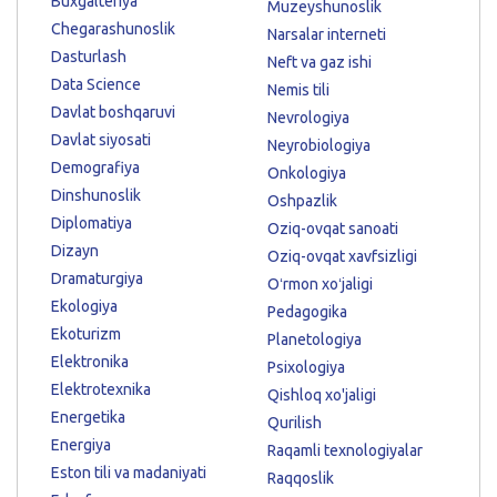
Buxgalteriya
Muzeyshunoslik
Chegarashunoslik
Narsalar interneti
Dasturlash
Neft va gaz ishi
Data Science
Nemis tili
Davlat boshqaruvi
Nevrologiya
Davlat siyosati
Neyrobiologiya
Demografiya
Onkologiya
Dinshunoslik
Oshpazlik
Diplomatiya
Oziq-ovqat sanoati
Dizayn
Oziq-ovqat xavfsizligi
Dramaturgiya
Oʻrmon xoʻjaligi
Ekologiya
Pedagogika
Ekoturizm
Planetologiya
Elektronika
Psixologiya
Elektrotexnika
Qishloq xo'jaligi
Energetika
Qurilish
Energiya
Raqamli texnologiyalar
Eston tili va madaniyati
Raqqoslik