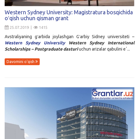
Kirish
Western Sydney University: Magistratura bosqichida
oʻqish uchun qisman grant
25.07.2019 |
1415
Avstraliyaning gʻarbida joylashgan Gʻarbiy Sidney universiteti –
Western Sydney University
Western Sydney International
Scholarships – Postgraduate dasturi
uchun arizalar qabulini eʼ...
Davomini o'qish