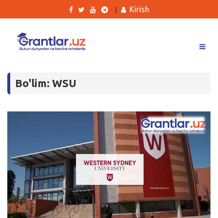
Kirish
|
Grantlar
Bo'lim: WSU
Tanlovlar
Ishlar
Kurslar
Blog
Yana
Qidirish