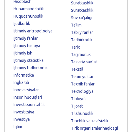
Hisoblash
Suratkashlik
Hunarmandchilik
Suratkashlik
Huquqshunoslik
Suv xo'jaligi
Ijodkorlik
Ta'lim
Ijtimoiy antropologiya
Tabiiy fanlar
Ijtimoiy fanlar
Tadbirkorlik
Ijtimoiy himoya
Tarix
Ijtimoiy ish
Tarjimonlik
Ijtimoiy statistika
Tasviriy sanʼat
Ijtimoiy tadbirkorlik
Tekstil
Informatika
Temir yo'llar
Ingliz tili
Texnik fanlar
Innovatsiyalar
Texnologiya
Inson huquqlari
Tibbiyot
Investitsion tahlil
Tijorat
Investitsiya
Tilshunoslik
Investiya
Tinchlik va xavfsizlik
Iqlim
Tirik organizmlar haqidagi