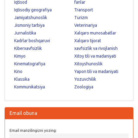
Iqtisod
fanlar
Iqtisodiy geografiya
Transport
Jamiyatshunoslik
Turizm
Jismoniy tarbiya
Veterinariya
Jurnalistika
Xalqaro munosabatlar
Kadrlar boshqaruvi
Xalqaro tijorat
Kiberxavfsizlik
xavfsizlik va rivojlanish
Kimyo
Xitoy tili va madaniyati
Kinematografiya
Xitoyshunoslik
Kino
Yapon tili va madaniyati
Klassika
Yozuvchilik
Kommunikatsiya
Zoologiya
Email obuna
Email manzilingizni yozing: