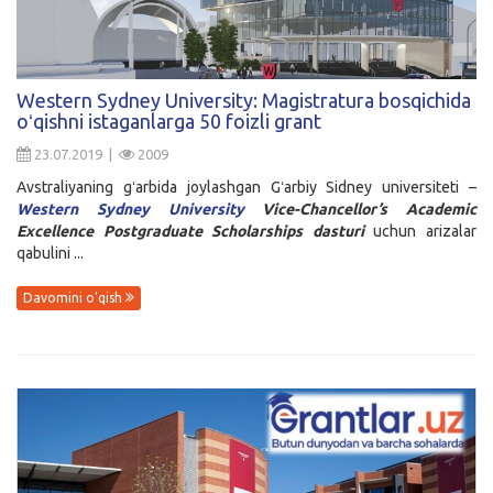
Western Sydney University: Magistratura bosqichida
oʻqishni istaganlarga 50 foizli grant
23.07.2019 |
2009
Avstraliyaning gʻarbida joylashgan Gʻarbiy Sidney universiteti –
Western Sydney University
Vice-Chancellor’s Academic
Excellence Postgraduate Scholarships dasturi
uchun arizalar
qabulini ...
Davomini o'qish