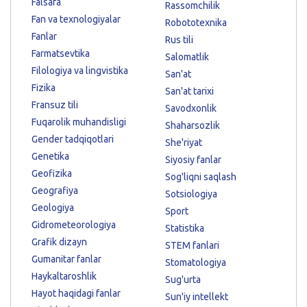
Falsafa
Rassomchilik
Fan va texnologiyalar
Robototexnika
Fanlar
Rus tili
Farmatsevtika
Salomatlik
Filologiya va lingvistika
San'at
Fizika
San'at tarixi
Fransuz tili
Savodxonlik
Fuqarolik muhandisligi
Shaharsozlik
Gender tadqiqotlari
She'riyat
Genetika
Siyosiy fanlar
Geofizika
Sog'liqni saqlash
Geografiya
Sotsiologiya
Geologiya
Sport
Gidrometeorologiya
Statistika
Grafik dizayn
STEM fanlari
Gumanitar fanlar
Stomatologiya
Haykaltaroshlik
Sug'urta
Hayot haqidagi fanlar
Sun'iy intellekt