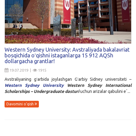
Western Sydney University: Avstraliyada bakalavriat
bosqichida oʻqishni istaganlarga 15 912 AQSh
dollargacha grantlar!
19.07.2019 |
1915
Avstraliyaning gʻarbida joylashgan Gʻarbiy Sidney universiteti –
Western Sydney University
Western Sydney International
Scholarships – Undergraduate dasturi
uchun arizalar qabulini eʼ...
Davomini o'qish