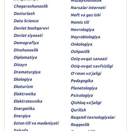
Muzeyshunoslik
Chegarashunoslik
Narsalar interneti
Dasturlash
Neft va gaz ishi
Data Science
Nemis tili
Davlat boshqaruvi
Nevrologiya
Davlat siyosati
Neyrobiologiya
Demografiya
Onkologiya
Dinshunoslik
Oshpazlik
Diplomatiya
Oziq-ovqat sanoati
Dizayn
Oziq-ovqat xavfsizligi
Dramaturgiya
Oʻrmon xoʻjaligi
Ekologiya
Pedagogika
Ekoturizm
Planetologiya
Elektronika
Psixologiya
Elektrotexnika
Qishloq xo'jaligi
Energetika
Qurilish
Energiya
Raqamli texnologiyalar
Eston tili va madaniyati
Raqqoslik
Falsafa