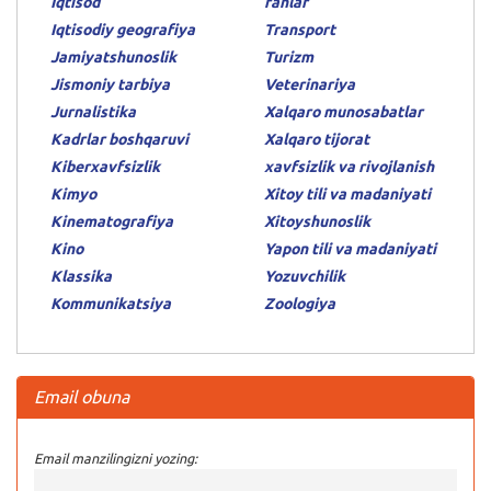
Iqtisod
fanlar
Iqtisodiy geografiya
Transport
Jamiyatshunoslik
Turizm
Jismoniy tarbiya
Veterinariya
Jurnalistika
Xalqaro munosabatlar
Kadrlar boshqaruvi
Xalqaro tijorat
Kiberxavfsizlik
xavfsizlik va rivojlanish
Kimyo
Xitoy tili va madaniyati
Kinematografiya
Xitoyshunoslik
Kino
Yapon tili va madaniyati
Klassika
Yozuvchilik
Kommunikatsiya
Zoologiya
Email obuna
Email manzilingizni yozing: