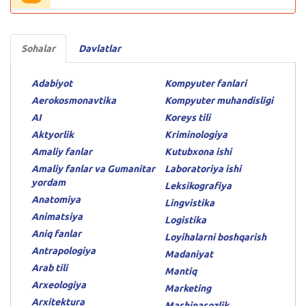
Sohalar
Davlatlar
Adabiyot
Kompyuter fanlari
Aerokosmonavtika
Kompyuter muhandisligi
AI
Koreys tili
Aktyorlik
Kriminologiya
Amaliy fanlar
Kutubxona ishi
Amaliy fanlar va Gumanitar
Laboratoriya ishi
yordam
Leksikografiya
Anatomiya
Lingvistika
Animatsiya
Logistika
Aniq fanlar
Loyihalarni boshqarish
Antrapologiya
Madaniyat
Arab tili
Mantiq
Arxeologiya
Marketing
Arxitektura
Mashinasozlik