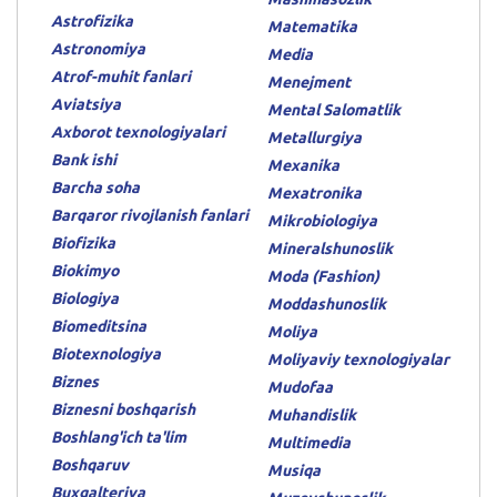
Astrofizika
Matematika
Astronomiya
Media
Atrof-muhit fanlari
Menejment
Aviatsiya
Mental Salomatlik
Axborot texnologiyalari
Metallurgiya
Bank ishi
Mexanika
Barcha soha
Mexatronika
Barqaror rivojlanish fanlari
Mikrobiologiya
Biofizika
Mineralshunoslik
Biokimyo
Moda (Fashion)
Biologiya
Moddashunoslik
Biomeditsina
Moliya
Biotexnologiya
Moliyaviy texnologiyalar
Biznes
Mudofaa
Biznesni boshqarish
Muhandislik
Boshlang'ich ta'lim
Multimedia
Boshqaruv
Musiqa
Buxgalteriya