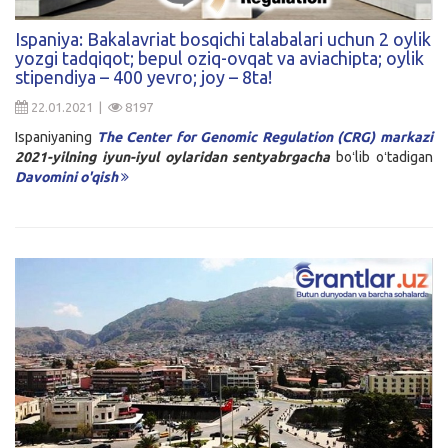
Kirish
Ispaniya: Bakalavriat bosqichi talabalari uchun 2 oylik
yozgi tadqiqot; bepul oziq-ovqat va aviachipta; oylik
stipendiya – 400 yevro; joy – 8ta!
22.01.2021 |
8197
Ispaniyaning
The Center for Genomic Regulation (CRG) markazi
2021-yilning iyun-iyul oylaridan sentyabrgacha
boʻlib oʻtadigan
Davomini o'qish