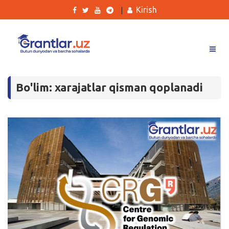
Kirish
|
Grantlar
Bo'lim: xarajatlar qisman qoplanadi
Tanlovlar
Ishlar
Kurslar
Blog
Yana
Qidirish