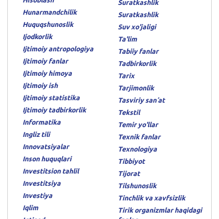
Hisoblash
Suratkashlik
Hunarmandchilik
Suratkashlik
Huquqshunoslik
Suv xo'jaligi
Ijodkorlik
Ta'lim
Ijtimoiy antropologiya
Tabiiy fanlar
Ijtimoiy fanlar
Tadbirkorlik
Ijtimoiy himoya
Tarix
Ijtimoiy ish
Tarjimonlik
Ijtimoiy statistika
Tasviriy sanʼat
Ijtimoiy tadbirkorlik
Tekstil
Informatika
Temir yo'llar
Ingliz tili
Texnik fanlar
Innovatsiyalar
Texnologiya
Inson huquqlari
Tibbiyot
Investitsion tahlil
Tijorat
Investitsiya
Tilshunoslik
Investiya
Tinchlik va xavfsizlik
Iqlim
Tirik organizmlar haqidagi