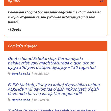
Iqtibos
Chinakam shogird bor narsalar negizida mavhum narsalar
rivojini o’rganadi va shu yo’l bilan ustoziga yaqinlashib
boradi.
- I.Gyote
Eng ko'p o'qilgan
Deutschland Scholarship: Germaniyada
bakalavriat yoki magistraturada oʻqish uchun
oyiga 300 yevro stipendiya; joy – 150 tagacha!
Barcha soha
|
301807
FLEX: Maktab, litsey va kollej oʻquvchilari uchun
AQSHda 1 yil davomida oʻqish imkoniyati; oʻqish
davomida barcha xarajatlar qoplanadi!
Barcha soha
|
269170
Turkiye Burslari: barcha bosqichlar va sohalar