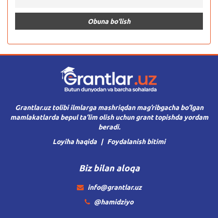
Grantlar.uz tolibi ilmlarga mashriqdan mag’ribgacha bo’lgan
mamlakatlarda bepul ta’lim olish uchun grant topishda yordam
beradi.
Loyiha haqida
Foydalanish bitimi
Biz bilan aloqa
info@grantlar.uz
@hamidziyo