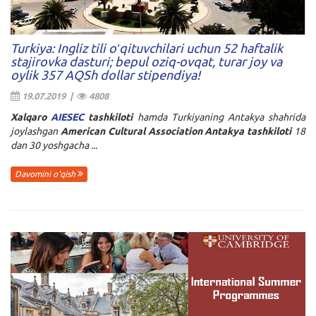
Turkiya: Ingliz tili oʻqituvchilari uchun 52 haftalik
stajirovka dasturi; bepul oziq-ovqat, turar joy va
oylik 357 AQSh dollar stipendiya!
19.07.2019 |
4808
Xalqaro
AIESEC
tashkiloti
hamda Turkiyaning Antakya shahrida
joylashgan
American Cultural Association Antakya tashkiloti
18
dan 30 yoshgacha ...
Davomini o'qish