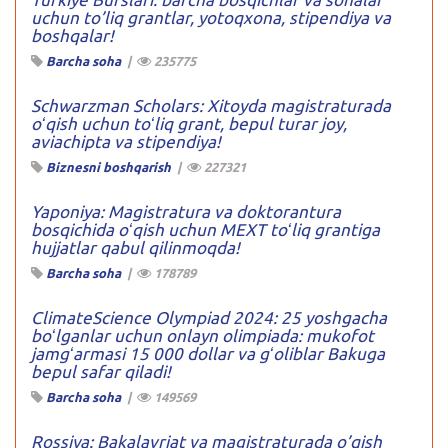
uchun to’liq grantlar, yotoqxona, stipendiya va
boshqalar!
Barcha soha
|
235775
Schwarzman Scholars: Xitoyda magistraturada
oʻqish uchun toʻliq grant, bepul turar joy,
aviachipta va stipendiya!
Biznesni boshqarish
|
227321
Yaponiya: Magistratura va doktorantura
bosqichida oʻqish uchun MEXT toʻliq grantiga
hujjatlar qabul qilinmoqda!
Barcha soha
|
178789
ClimateScience Olympiad 2024: 25 yoshgacha
boʻlganlar uchun onlayn olimpiada: mukofot
jamgʻarmasi 15 000 dollar va gʻoliblar Bakuga
bepul safar qiladi!
Barcha soha
|
149569
Rossiya: Bakalavriat va magistraturada o’qish