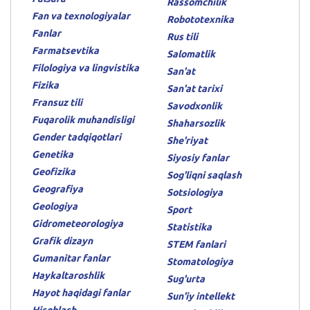
Rassomchilik
Fan va texnologiyalar
Robototexnika
Fanlar
Rus tili
Farmatsevtika
Salomatlik
Filologiya va lingvistika
San'at
Fizika
San'at tarixi
Fransuz tili
Savodxonlik
Fuqarolik muhandisligi
Shaharsozlik
Gender tadqiqotlari
She'riyat
Genetika
Siyosiy fanlar
Geofizika
Sog'liqni saqlash
Geografiya
Sotsiologiya
Geologiya
Sport
Gidrometeorologiya
Statistika
Grafik dizayn
STEM fanlari
Gumanitar fanlar
Stomatologiya
Haykaltaroshlik
Sug'urta
Hayot haqidagi fanlar
Sun'iy intellekt