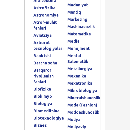
Arxitektura
Madaniyat
Astrofizika
Mantiq
Astronomiya
Marketing
Atrof-muhit
Mashinasozlik
fanlari
Matematika
Aviatsiya
Media
Axborot
texnologiyalari
Menejment
Bank ishi
Mental
Salomatlik
Barcha soha
Metallurgiya
Barqaror
rivojlanish
Mexanika
fanlari
Mexatronika
Biofizika
Mikrobiologiya
Biokimyo
Mineralshunoslik
Biologiya
Moda (Fashion)
Biomeditsina
Moddashunoslik
Biotexnologiya
Moliya
Biznes
Moliyaviy