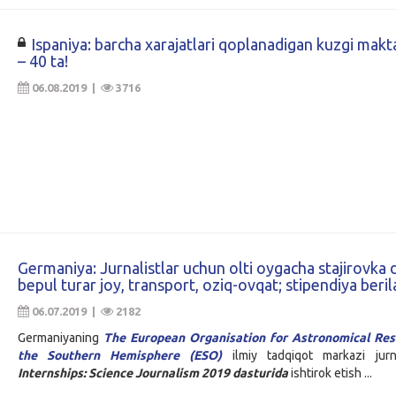
Ispaniya: barcha xarajatlari qoplanadigan kuzgi makta
– 40 ta!
06.08.2019 |
3716
Germaniya: Jurnalistlar uchun olti oygacha stajirovka d
bepul turar joy, transport, oziq-ovqat; stipendiya beril
06.07.2019 |
2182
Germaniyaning
The European Organisation for Astronomical Res
the Southern Hemisphere (ESO)
ilmiy tadqiqot markazi jurna
Internships: Science Journalism 2019 dasturida
ishtirok etish ...