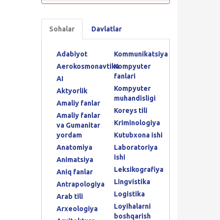
Sohalar
Davlatlar
Adabiyot
Kommunikatsiya
Aerokosmonavtika
Kompyuter
fanlari
AI
Kompyuter
Aktyorlik
muhandisligi
Amaliy fanlar
Koreys tili
Amaliy fanlar
Kriminologiya
va Gumanitar
yordam
Kutubxona ishi
Anatomiya
Laboratoriya
ishi
Animatsiya
Leksikografiya
Aniq fanlar
Lingvistika
Antrapologiya
Logistika
Arab tili
Loyihalarni
Arxeologiya
boshqarish