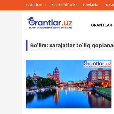
Loyiha haqida
Grant taklif qilish
Hamkorlar
Rekla
GRANTLAR
Grantlar
Bo'lim: xarajatlar to`liq qoplana
Tanlovlar
Ishlar
Kurslar
Blog
Yana