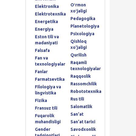
Oʻrmon
Elektronika
xoʻjaligi
Elektrotexnika
Pedagogika
Energetika
Planetologiya
Energiya
Psixologiya
Eston tili va
Qishloq
madaniyati
xo'jaligi
Falsafa
Qurilish
Fan va
Raqamli
texnologiyalar
texnologiyalar
Fanlar
Raqqoslik
Farmatsevtika
Rassomchilik
Filologiya va
Robototexnika
lingvistika
Rus tili
Fizika
Salomatlik
Fransuz tili
San'at
Fuqarolik
muhandisligi
San'at tarixi
Gender
Savodxonlik
tadqiqotlari