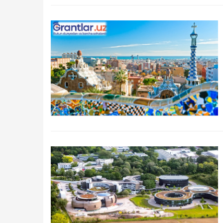
Qidirish
Kirish