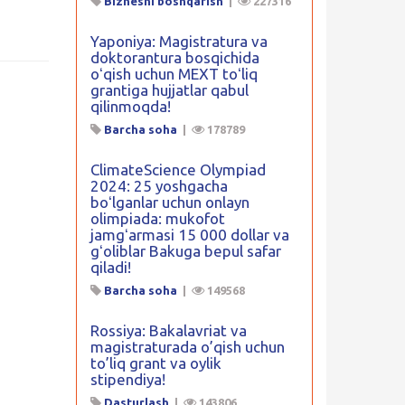
Biznesni boshqarish
|
227316
Yaponiya: Magistratura va
doktorantura bosqichida
oʻqish uchun MEXT toʻliq
grantiga hujjatlar qabul
qilinmoqda!
Barcha soha
|
178789
ClimateScience Olympiad
2024: 25 yoshgacha
boʻlganlar uchun onlayn
olimpiada: mukofot
jamgʻarmasi 15 000 dollar va
gʻoliblar Bakuga bepul safar
qiladi!
Barcha soha
|
149568
Rossiya: Bakalavriat va
magistraturada o’qish uchun
to’liq grant va oylik
stipendiya!
Dasturlash
|
143806