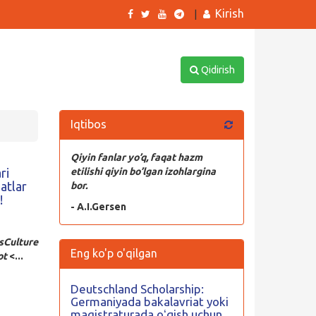
Kirish
|
Qidirish
Iqtibos
Qiyin fanlar yo’q, faqat hazm
ri
etilishi qiyin bo’lgan izohlargina
jatlar
bor.
!
- A.I.Gersen
sCulture
Eng ko'p o'qilgan
ot
<...
Deutschland Scholarship:
Germaniyada bakalavriat yoki
magistraturada oʻqish uchun