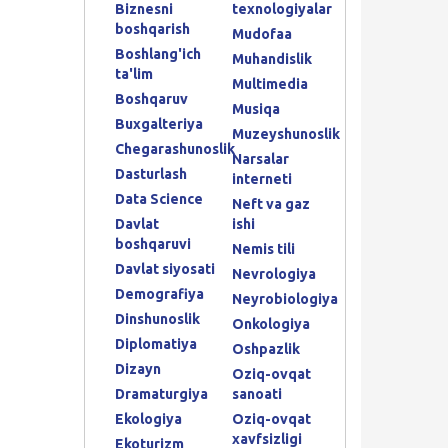
Biznesni
texnologiyalar
boshqarish
Mudofaa
Boshlang'ich
Muhandislik
ta'lim
Multimedia
Boshqaruv
Musiqa
Buxgalteriya
Muzeyshunoslik
Chegarashunoslik
Narsalar
Dasturlash
interneti
Data Science
Neft va gaz
Davlat
ishi
boshqaruvi
Nemis tili
Davlat siyosati
Nevrologiya
Demografiya
Neyrobiologiya
Dinshunoslik
Onkologiya
Diplomatiya
Oshpazlik
Dizayn
Oziq-ovqat
Dramaturgiya
sanoati
Ekologiya
Oziq-ovqat
xavfsizligi
Ekoturizm