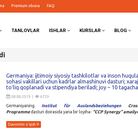
ma
Premium obuna
FAQ
TANLOVLAR
ISHLAR
KURSLAR
BLOG
di
Germaniya: ijtimoiy siyosiy tashkilotlar va inson huqula
sohasi vakillari uchun kadrlar almashinuvi dasturi; xara
toʻliq qoplanadi va stipendiya beriladi; joy – 10 tagacha
08.08.2019 |
6729
Germaniyaning
Institut für Auslandsbeziehungen
Cros
Programme
dasturi doirasida yana bir loyiha-
“CCP Synergy” amaliy
Davomini o'qish