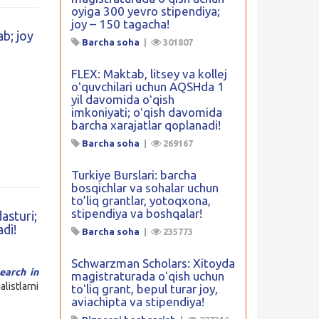
oyiga 300 yevro stipendiya;
joy – 150 tagacha!
b; joy
Barcha soha
|
301807
FLEX: Maktab, litsey va kollej
oʻquvchilari uchun AQSHda 1
yil davomida oʻqish
imkoniyati; oʻqish davomida
barcha xarajatlar qoplanadi!
Barcha soha
|
269167
Turkiye Burslari: barcha
bosqichlar va sohalar uchun
to’liq grantlar, yotoqxona,
stipendiya va boshqalar!
asturi;
adi!
Barcha soha
|
235773
Schwarzman Scholars: Xitoyda
earch in
magistraturada oʻqish uchun
listlarni
toʻliq grant, bepul turar joy,
aviachipta va stipendiya!