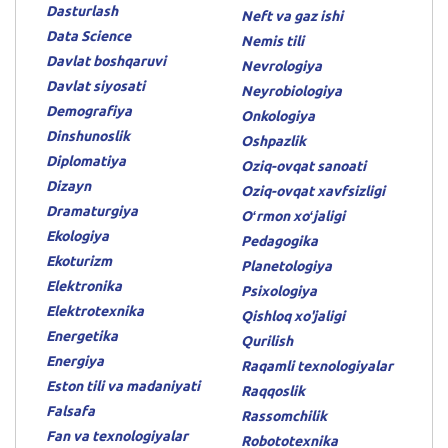
Dasturlash
Neft va gaz ishi
Data Science
Nemis tili
Davlat boshqaruvi
Nevrologiya
Davlat siyosati
Neyrobiologiya
Demografiya
Onkologiya
Dinshunoslik
Oshpazlik
Diplomatiya
Oziq-ovqat sanoati
Dizayn
Oziq-ovqat xavfsizligi
Dramaturgiya
Oʻrmon xoʻjaligi
Ekologiya
Pedagogika
Ekoturizm
Planetologiya
Elektronika
Psixologiya
Elektrotexnika
Qishloq xo'jaligi
Energetika
Qurilish
Energiya
Raqamli texnologiyalar
Eston tili va madaniyati
Raqqoslik
Falsafa
Rassomchilik
Fan va texnologiyalar
Robototexnika