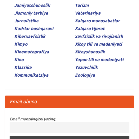
Jamiyatshunoslik
Turizm
Jismoniy tarbiya
Veterinariya
Jurnalistika
Xalqaro munosabatlar
Kadrlar boshqaruvi
Xalqaro tijorat
Kiberxavfsizlik
xavfsizlik va rivojlanish
Kimyo
Xitoy tili va madaniyati
Kinematografiya
Xitoyshunoslik
Kino
Yapon tili va madaniyati
Klassika
Yozuvchilik
Kommunikatsiya
Zoologiya
Email obuna
Email manzilingizni yozing: