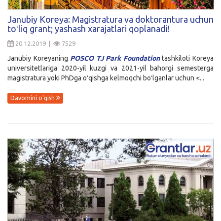
Kirish
Janubiy Koreya: Magistratura va doktorantura uchun
toʻliq grant; yashash xarajatlari qoplanadi!
20.12.2019 |
7529
Janubiy Koreyaning
POSCO TJ Park Foundation
tashkiloti Koreya
universitetlariga 2020-yil kuzgi va 2021-yil bahorgi semesterga
magistratura yoki PhDga oʻqishga kelmoqchi boʻlganlar uchun <...
Davomini o'qish