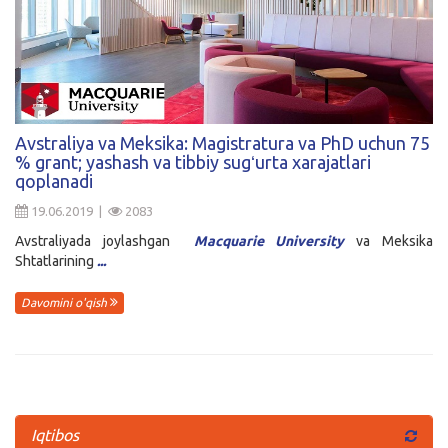
Avstraliya va Meksika: Magistratura va PhD uchun 75
% grant; yashash va tibbiy sugʻurta xarajatlari
qoplanadi
19.06.2019 |
2083
Avstraliyada joylashgan
Macquarie University
va Meksika
Shtatlarining
...
Davomini o'qish
Iqtibos