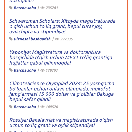
boshqalar!
Barcha soha
|
235781
Schwarzman Scholars: Xitoyda magistraturada
oʻqish uchun toʻliq grant, bepul turar joy,
aviachipta va stipendiya!
Biznesni boshqarish
|
227335
Yaponiya: Magistratura va doktorantura
bosqichida oʻqish uchun MEXT toʻliq grantiga
hujjatlar qabul qilinmoqda!
Barcha soha
|
178797
ClimateScience Olympiad 2024: 25 yoshgacha
boʻlganlar uchun onlayn olimpiada: mukofot
jamgʻarmasi 15 000 dollar va gʻoliblar Bakuga
bepul safar qiladi!
Barcha soha
|
149576
Rossiya: Bakalavriat va magistraturada o’qish
uchun to’liq grant va oylik stipendiya!