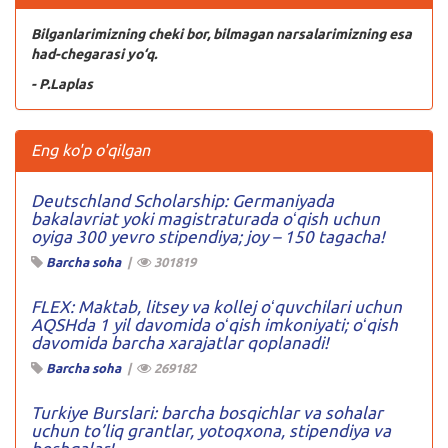
Bilganlarimizning cheki bor, bilmagan narsalarimizning esa
had-chegarasi yo‘q.
- P.Laplas
Eng ko'p o'qilgan
Deutschland Scholarship: Germaniyada
bakalavriat yoki magistraturada oʻqish uchun
oyiga 300 yevro stipendiya; joy – 150 tagacha!
Barcha soha
|
301819
FLEX: Maktab, litsey va kollej oʻquvchilari uchun
AQSHda 1 yil davomida oʻqish imkoniyati; oʻqish
davomida barcha xarajatlar qoplanadi!
Barcha soha
|
269182
Turkiye Burslari: barcha bosqichlar va sohalar
uchun to’liq grantlar, yotoqxona, stipendiya va