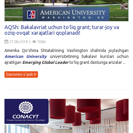
AQSh: Bakalavriat uchun toʻliq grant; turar-joy va
oziq-ovqat xarajatlari qoplanadi!
27.08.2019 |
7066
Amerika Qoʻshma Shtatalrining Vashington shahrida joylashgan
American University
universitetining bakalavr kurslari uchun
ajratilgan
Emerging Global Leader
toʻliq grant dasturiga arizalar ...
Davomini o'qish