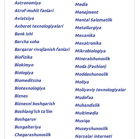
Astronomiya
Media
Atrof-muhit fanlari
Menejment
Aviatsiya
Mental Salomatlik
Axborot texnologiyalari
Metallurgiya
Bank ishi
Mexanika
Barcha soha
Mexatronika
Barqaror rivojlanish fanlari
Mikrobiologiya
Biofizika
Mineralshunoslik
Biokimyo
Moda (Fashion)
Biologiya
Moddashunoslik
Biomeditsina
Moliya
Biotexnologiya
Moliyaviy texnologiyalar
Biznes
Mudofaa
Biznesni boshqarish
Muhandislik
Boshlang'ich ta'lim
Multimedia
Boshqaruv
Musiqa
Buxgalteriya
Muzeyshunoslik
Chegarashunoslik
Narsalar interneti