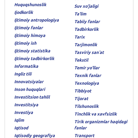
Huquqshunoslik
Suv xo'jaligi
Ijodkorlik
Ta'lim
Ijtimoiy antropologiya
Tabiiy fanlar
Ijtimoiy fanlar
Tadbirkorlik
Ijtimoiy himoya
Tarix
Ijtimoiy ish
Tarjimonlik
Ijtimoiy statistika
Tasviriy sanʼat
Ijtimoiy tadbirkorlik
Tekstil
Informatika
Temir yo'llar
Ingliz tili
Texnik fanlar
Innovatsiyalar
Texnologiya
Inson huquqlari
Tibbiyot
Investitsion tahlil
Tijorat
Investitsiya
Tilshunoslik
Investiya
Tinchlik va xavfsizlik
Iqlim
Tirik organizmlar haqidagi
Iqtisod
fanlar
Iqtisodiy geografiya
Transport