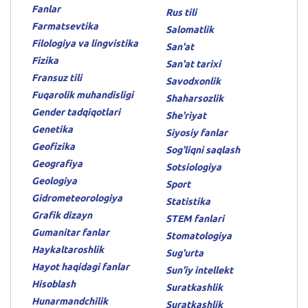
Fanlar
Rus tili
Farmatsevtika
Salomatlik
Filologiya va lingvistika
San'at
Fizika
San'at tarixi
Fransuz tili
Savodxonlik
Fuqarolik muhandisligi
Shaharsozlik
Gender tadqiqotlari
She'riyat
Genetika
Siyosiy fanlar
Geofizika
Sog'liqni saqlash
Geografiya
Sotsiologiya
Geologiya
Sport
Gidrometeorologiya
Statistika
Grafik dizayn
STEM fanlari
Gumanitar fanlar
Stomatologiya
Haykaltaroshlik
Sug'urta
Hayot haqidagi fanlar
Sun'iy intellekt
Hisoblash
Suratkashlik
Hunarmandchilik
Suratkashlik