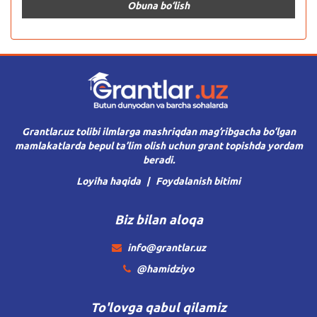
Grantlar.uz tolibi ilmlarga mashriqdan mag’ribgacha bo’lgan
mamlakatlarda bepul ta’lim olish uchun grant topishda yordam
beradi.
Loyiha haqida
Foydalanish bitimi
Biz bilan aloqa
info@grantlar.uz
@hamidziyo
To'lovga qabul qilamiz