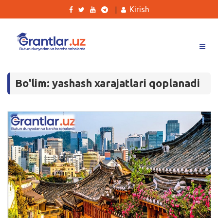
Kirish
|
Grantlar
Bo'lim: yashash xarajatlari qoplanadi
Tanlovlar
Ishlar
Kurslar
Blog
Yana
Qidirish