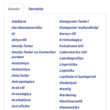
Sohalar
Davlatlar
Adabiyot
Kompyuter fanlari
Aerokosmonavtika
Kompyuter muhandisligi
AI
Koreys tili
Aktyorlik
Kriminologiya
Amaliy fanlar
Kutubxona ishi
Amaliy fanlar va Gumanitar
Laboratoriya ishi
yordam
Leksikografiya
Anatomiya
Lingvistika
Animatsiya
Logistika
Aniq fanlar
Loyihalarni boshqarish
Antrapologiya
Madaniyat
Arab tili
Mantiq
Arxeologiya
Marketing
Arxitektura
Mashinasozlik
Astrofizika
Matematika