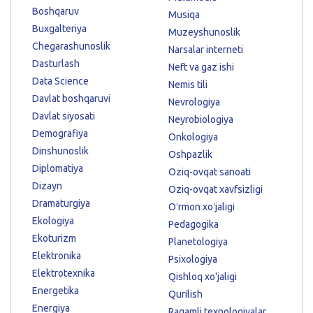
Boshqaruv
Musiqa
Buxgalteriya
Muzeyshunoslik
Chegarashunoslik
Narsalar interneti
Dasturlash
Neft va gaz ishi
Data Science
Nemis tili
Davlat boshqaruvi
Nevrologiya
Davlat siyosati
Neyrobiologiya
Demografiya
Onkologiya
Dinshunoslik
Oshpazlik
Diplomatiya
Oziq-ovqat sanoati
Dizayn
Oziq-ovqat xavfsizligi
Dramaturgiya
Oʻrmon xoʻjaligi
Ekologiya
Pedagogika
Ekoturizm
Planetologiya
Elektronika
Psixologiya
Elektrotexnika
Qishloq xo'jaligi
Energetika
Qurilish
Energiya
Raqamli texnologiyalar