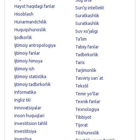
Hayot haqidagi fanlar
Sun'iy intellekt
Hisoblash
Suratkashlik
Hunarmandchilik
Suratkashlik
Huquqshunoslik
Suv xo'jaligi
Ijodkorlik
Ta'lim
Ijtimoiy antropologiya
Tabiiy fanlar
Ijtimoiy fanlar
Tadbirkorlik
Ijtimoiy himoya
Tarix
Ijtimoiy ish
Tarjimonlik
Ijtimoiy statistika
Tasviriy sanʼat
Ijtimoiy tadbirkorlik
Tekstil
Informatika
Temir yo'llar
Ingliz tili
Texnik fanlar
Innovatsiyalar
Texnologiya
Inson huquqlari
Tibbiyot
Investitsion tahlil
Tijorat
Investitsiya
Tilshunoslik
Investiya