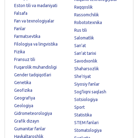
Eston tili va madaniyati
Raqqoslik
Falsafa
Rassomchilik
Fan va texnologiyalar
Robototexnika
Fanlar
Rus tili
Farmatsevtika
Salomatlik
Filologiya va lingvistika
San'at
Fizika
San'at tarixi
Fransuz tili
Savodxonlik
Fuqarolik muhandisligi
Shaharsozlik
Gender tadqiqotlari
She'riyat
Genetika
Siyosiy fanlar
Geofizika
Sog'liqni saqlash
Geografiya
Sotsiologiya
Geologiya
Sport
Gidrometeorologiya
Statistika
Grafik dizayn
STEM fanlari
Gumanitar fanlar
Stomatologiya
Haykaltaroshlik
Sug'urta