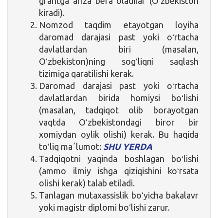
grantga ariza bera oladilar (Oʻzbekiston
kiradi).
Nomzod taqdim etayotgan loyiha
daromad darajasi past yoki oʻrtacha
davlatlardan biri (masalan,
Oʻzbekiston)ning sogʻliqni saqlash
tizimiga qaratilishi kerak.
Daromad darajasi past yoki oʻrtacha
davlatlardan birida homiysi boʻlishi
(masalan, tadqiqot olib borayotgan
vaqtda Oʻzbekistondagi biror bir
xomiydan oylik olishi) kerak. Bu haqida
toʻliq maʼlumot:
SHU YERDA
Tadqiqotni yaqinda boshlagan boʻlishi
(ammo ilmiy ishga qiziqishini koʻrsata
olishi kerak) talab etiladi.
Tanlagan mutaxassislik boʻyicha bakalavr
yoki magistr diplomi boʻlishi zarur.