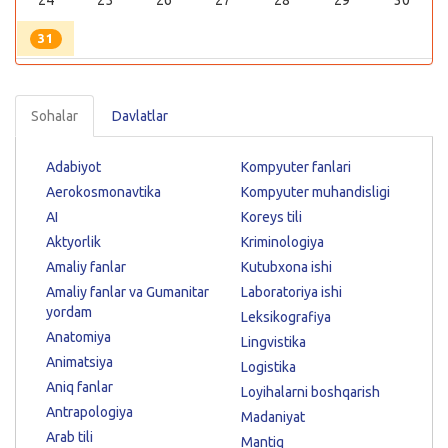
31
Sohalar
Davlatlar
Adabiyot
Kompyuter fanlari
Aerokosmonavtika
Kompyuter muhandisligi
AI
Koreys tili
Aktyorlik
Kriminologiya
Amaliy fanlar
Kutubxona ishi
Amaliy fanlar va Gumanitar
Laboratoriya ishi
yordam
Leksikografiya
Anatomiya
Lingvistika
Animatsiya
Logistika
Aniq fanlar
Loyihalarni boshqarish
Antrapologiya
Madaniyat
Arab tili
Mantiq