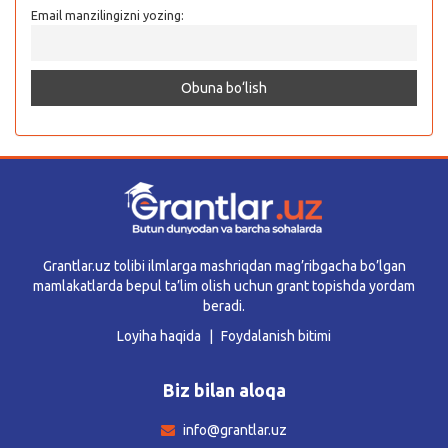
Email manzilingizni yozing:
Grantlar.uz tolibi ilmlarga mashriqdan mag’ribgacha bo’lgan
mamlakatlarda bepul ta’lim olish uchun grant topishda yordam
beradi.
Loyiha haqida
Foydalanish bitimi
Biz bilan aloqa
info@grantlar.uz