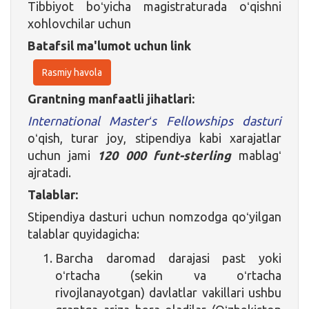
Tibbiyot boʻyicha magistraturada oʻqishni
xohlovchilar uchun
Batafsil ma'lumot uchun link
Rasmiy havola
Grantning manfaatli jihatlari:
International Masterʻs Fellowships dasturi
oʻqish, turar joy, stipendiya kabi xarajatlar
uchun jami
120 000 funt-sterling
mablagʻ
ajratadi.
Talablar:
Stipendiya dasturi uchun nomzodga qoʻyilgan
talablar quyidagicha:
Barcha daromad darajasi past yoki
oʻrtacha (sekin va oʻrtacha
rivojlanayotgan) davlatlar vakillari ushbu