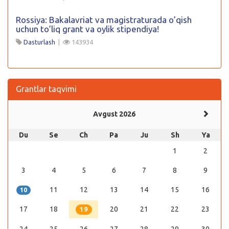
Rossiya: Bakalavriat va magistraturada o’qish
uchun to’liq grant va oylik stipendiya!
Dasturlash
|
143934
Grantlar taqvimi
Avgust 2026
Du
Se
Ch
Pa
Ju
Sh
Ya
1
2
3
4
5
6
7
8
9
11
12
13
14
15
16
10
17
18
20
21
22
23
19
24
25
26
27
28
29
30