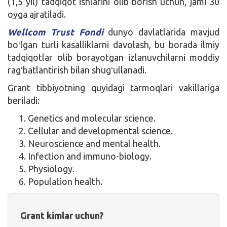
(1,5 yil) tadqiqot ishlarini olib borish uchun, jami 30
oyga ajratiladi.
Wellcom Trust Fondi
dunyo davlatlarida mavjud
boʻlgan turli kasalliklarni davolash, bu borada ilmiy
tadqiqotlar olib borayotgan izlanuvchilarni moddiy
ragʻbatlantirish bilan shugʻullanadi.
Grant tibbiyotning quyidagi tarmoqlari vakillariga
beriladi:
Genetics and molecular science.
Cellular and developmental science.
Neuroscience and mental health.
Infection and immuno-biology.
Physiology.
Population health.
Grant kimlar uchun?