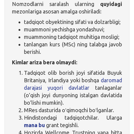
Nomzodlarni saralash ularning
quyidagi
mezonlariga asosan amalga oshiriladi:
tadqiqot obyektining sifati va dolzarbligi;
muammoni yechishga yondashuvi;
muammoning tadqiqot muhitiga mosligi;
tanlangan kurs (MSc) ning talabga javob
berishi.
Kimlar ariza bera olmaydi:
Tadqiqot olib borish joyi sifatida Buyuk
Britaniya, Irlandiya yoki boshqa
daromad
darajasi yuqori davlatlar
tanlaganlar
(o’qish joyi dunyoning istalgan davlatida
bo’lishi mumkin).
MRes dasturida oʻqimoqchi boʻlganlar.
Hindistondagi tadqiqotchilar. Ularga
mana bu
grant tegishli.
Hozirda Wellcome Trustning yana bitta