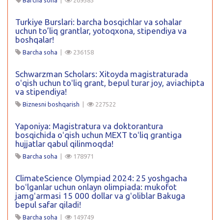
Turkiye Burslari: barcha bosqichlar va sohalar
uchun to’liq grantlar, yotoqxona, stipendiya va
boshqalar!
Barcha soha
|
236158
Schwarzman Scholars: Xitoyda magistraturada
oʻqish uchun toʻliq grant, bepul turar joy, aviachipta
va stipendiya!
Biznesni boshqarish
|
227522
Yaponiya: Magistratura va doktorantura
bosqichida oʻqish uchun MEXT toʻliq grantiga
hujjatlar qabul qilinmoqda!
Barcha soha
|
178971
ClimateScience Olympiad 2024: 25 yoshgacha
boʻlganlar uchun onlayn olimpiada: mukofot
jamgʻarmasi 15 000 dollar va gʻoliblar Bakuga
bepul safar qiladi!
Barcha soha
|
149749