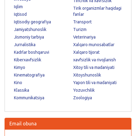
Tinchlik va xavfsizlik
Iqlim
Tirik organizmlar haqidagi
Iqtisod
fanlar
Iqtisodiy geografiya
Transport
Jamiyatshunoslik
Turizm
Jismoniy tarbiya
Veterinariya
Jurnalistika
Xalqaro munosabatlar
Kadrlar boshqaruvi
Xalqaro tijorat
Kiberxavfsizlik
xavfsizlik va rivojlanish
Kimyo
Xitoy tili va madaniyati
Kinematografiya
Xitoyshunoslik
Kino
Yapon tili va madaniyati
Klassika
Yozuvchilik
Kommunikatsiya
Zoologiya
Email obuna