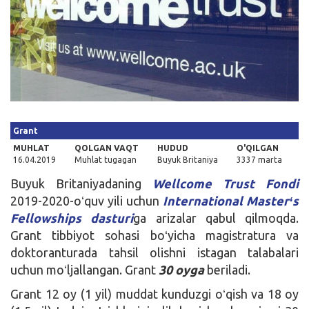
Kirish
Grant
MUHLAT
QOLGAN VAQT
HUDUD
O'QILGAN
16.04.2019
Muhlat tugagan
Buyuk Britaniya
3337 marta
Buyuk Britaniyadaning
Wellcome Trust Fondi
2019-2020-oʻquv yili uchun
International Masterʻs
Fellowships dasturi
ga arizalar qabul qilmoqda.
Grant tibbiyot sohasi boʻyicha magistratura va
doktoranturada tahsil olishni istagan talabalari
uchun moʻljallangan. Grant
30 oyga
beriladi.
Grant 12 oy (1 yil) muddat kunduzgi oʻqish va 18 oy