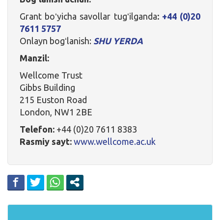
Grant boʻyicha savollar tugʻilganda
:
+44 (0)20
7611 5757
Onlayn bogʻlanish:
SHU YERDA
Manzil:
Wellcome Trust
Gibbs Building
215 Euston Road
London, NW1 2BE
Telefon:
+44 (0)20 7611 8383
Rasmiy sayt:
www.wellcome.ac.uk