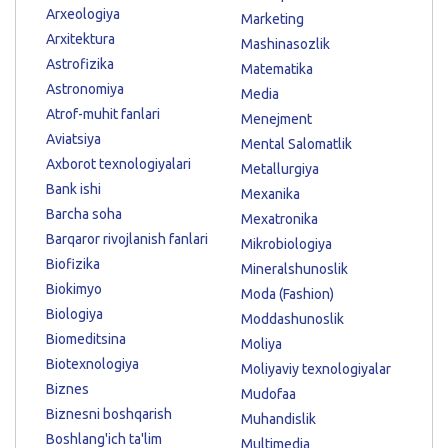
Arxeologiya
Marketing
Arxitektura
Mashinasozlik
Astrofizika
Matematika
Astronomiya
Media
Atrof-muhit fanlari
Menejment
Aviatsiya
Mental Salomatlik
Axborot texnologiyalari
Metallurgiya
Bank ishi
Mexanika
Barcha soha
Mexatronika
Barqaror rivojlanish fanlari
Mikrobiologiya
Biofizika
Mineralshunoslik
Biokimyo
Moda (Fashion)
Biologiya
Moddashunoslik
Biomeditsina
Moliya
Biotexnologiya
Moliyaviy texnologiyalar
Biznes
Mudofaa
Biznesni boshqarish
Muhandislik
Boshlang'ich ta'lim
Multimedia