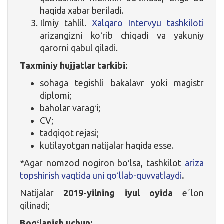
haqida xabar beriladi.
Ilmiy tahlil.
Xalqaro Intervyu tashkiloti
arizangizni koʻrib chiqadi va yakuniy
qarorni qabul qiladi.
Taxminiy hujjatlar tarkibi:
sohaga tegishli bakalavr yoki magistr
diplomi;
baholar varagʻi;
CV;
tadqiqot rejasi;
kutilayotgan natijalar haqida esse.
*Agar nomzod nogiron boʻlsa, tashkilot
ariza
topshirish vaqtida uni qoʻllab-quvvatlaydi
.
Natijalar
2019-yilning iyul oyida
eʼlon
qilinadi;
Bogʻlanish uchun: