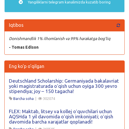
Yangiliklarni
telegram
kanalimizda kuzatib boring
Iqtibos
Donishmandlik 1% ilhomlanish va 99% harakatga bog’liq
- Tomas Edison
Eng ko'p o'qilgan
Deutschland Scholarship: Germaniyada bakalavriat
yoki magistraturada oʻqish uchun oyiga 300 yevro
stipendiya; joy – 150 tagacha!
Barcha soha
|
302074
FLEX: Maktab, litsey va kollej oʻquvchilari uchun
AQSHda 1 yil davomida oʻqish imkoniyati; oʻqish
davomida barcha xarajatlar qoplanadi!
Barcha soha
|
269585