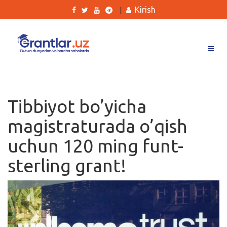
Kirish
|
Grantlar
Tanlovlar
Tibbiyot bo’yicha
Ishlar
magistraturada o’qish
Kurslar
uchun 120 ming funt-
Blog
sterling grant!
Yana
Qidirish