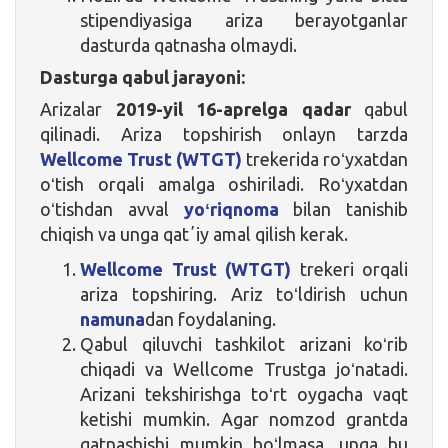
stipendiyasiga ariza berayotganlar
dasturda qatnasha olmaydi.
Dasturga qabul jarayoni:
Arizalar
2019-yil 16-aprelga qadar
qabul
qilinadi. Ariza topshirish onlayn tarzda
Wellcome Trust (WTGT)
trekerida roʻyxatdan
oʻtish orqali amalga oshiriladi. Roʻyxatdan
oʻtishdan avval
yoʻriqnoma
bilan tanishib
chiqish va unga qatʼiy amal qilish kerak.
Wellcome Trust (WTGT)
trekeri orqali
ariza topshiring. Ariz toʻldirish uchun
namuna
dan foydalaning.
Qabul qiluvchi tashkilot arizani koʻrib
chiqadi va Wellcome Trustga joʻnatadi.
Arizani tekshirishga toʻrt oygacha vaqt
ketishi mumkin. Agar nomzod grantda
qatnashishi mumkin boʻlmasa, unga bu