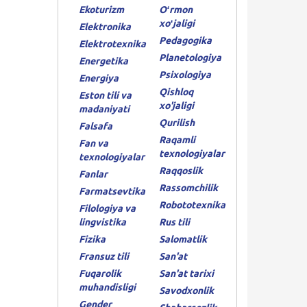
Ekoturizm
Oʻrmon
xoʻjaligi
Elektronika
Pedagogika
Elektrotexnika
Planetologiya
Energetika
Psixologiya
Energiya
Qishloq
Eston tili va
xo'jaligi
madaniyati
Qurilish
Falsafa
Raqamli
Fan va
texnologiyalar
texnologiyalar
Raqqoslik
Fanlar
Rassomchilik
Farmatsevtika
Robototexnika
Filologiya va
lingvistika
Rus tili
Fizika
Salomatlik
Fransuz tili
San'at
Fuqarolik
San'at tarixi
muhandisligi
Savodxonlik
Gender