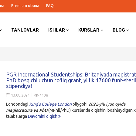
ma
Premium obuna
FAQ
TANLOVLAR
ISHLAR
KURSLAR
BLOG
PGR International Studentships: Britaniyada magistra
PhD bosqichi uchun toʻliq grant, yillik 17600 funt-sterl
stipendiya!
13.08.2021 |
4198
Londondagi
Kingʻs College London
oliygohi
2022-yili iyun oyida
magistratura va PhD
(MPhil/PhD) kurslarida oʻqishini boshlaydigan xo
talabalarga
Davomini o'qish