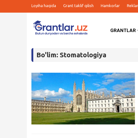
Loyiha haqida
Grant taklif qilish
Hamkorlar
Rekla
GRANTLAR
Grantlar
Bo'lim: Stomatologiya
Tanlovlar
Ishlar
Kurslar
Blog
Yana