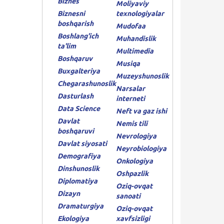
Biznes
Moliyaviy
Biznesni
texnologiyalar
boshqarish
Mudofaa
Boshlang'ich
Muhandislik
ta'lim
Multimedia
Boshqaruv
Musiqa
Buxgalteriya
Muzeyshunoslik
Chegarashunoslik
Narsalar
Dasturlash
interneti
Data Science
Neft va gaz ishi
Davlat
Nemis tili
boshqaruvi
Nevrologiya
Davlat siyosati
Neyrobiologiya
Demografiya
Onkologiya
Dinshunoslik
Oshpazlik
Diplomatiya
Oziq-ovqat
Dizayn
sanoati
Dramaturgiya
Oziq-ovqat
Ekologiya
xavfsizligi