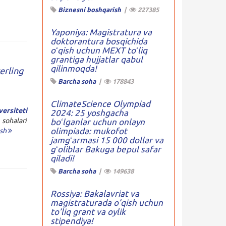
Biznesni boshqarish
|
227385
Yaponiya: Magistratura va
doktorantura bosqichida
oʻqish uchun MEXT toʻliq
grantiga hujjatlar qabul
qilinmoqda!
erling
Barcha soha
|
178843
ClimateScience Olympiad
ersiteti
2024: 25 yoshgacha
sohalari
boʻlganlar uchun onlayn
olimpiada: mukofot
ish
jamgʻarmasi 15 000 dollar va
gʻoliblar Bakuga bepul safar
qiladi!
Barcha soha
|
149638
Rossiya: Bakalavriat va
magistraturada o’qish uchun
to’liq grant va oylik
stipendiya!