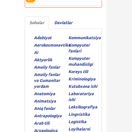
Sohalar
Davlatlar
Adabiyot
Kommunikatsiya
Aerokosmonavtika
Kompyuter
fanlari
AI
Kompyuter
Aktyorlik
muhandisligi
Amaliy fanlar
Koreys tili
Amaliy fanlar
Kriminologiya
va Gumanitar
yordam
Kutubxona ishi
Anatomiya
Laboratoriya
ishi
Animatsiya
Leksikografiya
Aniq fanlar
Lingvistika
Antrapologiya
Logistika
Arab tili
Loyihalarni
Arxeologiya