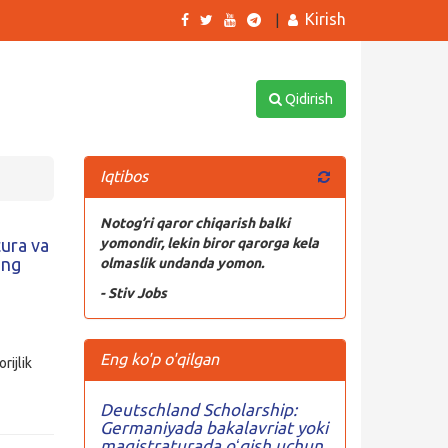
Kirish
|
Qidirish
Iqtibos
Notog’ri qaror chiqarish balki
tura va
yomondir, lekin biror qarorga kela
ing
olmaslik undanda yomon.
- Stiv Jobs
Eng ko'p o'qilgan
rijlik
Deutschland Scholarship:
Germaniyada bakalavriat yoki
magistraturada oʻqish uchun