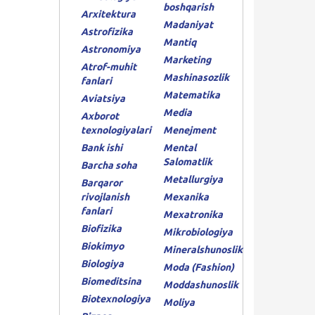
boshqarish
Arxitektura
Madaniyat
Astrofizika
Mantiq
Astronomiya
Marketing
Atrof-muhit
Mashinasozlik
fanlari
Matematika
Aviatsiya
Media
Axborot
texnologiyalari
Menejment
Bank ishi
Mental
Salomatlik
Barcha soha
Metallurgiya
Barqaror
rivojlanish
Mexanika
fanlari
Mexatronika
Biofizika
Mikrobiologiya
Biokimyo
Mineralshunoslik
Biologiya
Moda (Fashion)
Biomeditsina
Moddashunoslik
Biotexnologiya
Moliya