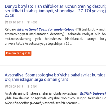
Dunyo boʻylab: Tish shifokorlari uchun trening dasturi; 
sertifikati talab qilinmaydi, stipendiya – 27 174 yevro; 
25ta!
29.10.2019 |
4695
Xalqaro
International Team for Implantology
(ITI) tashkiloti – imp
stomatologiyasi (implantation dentistry) sohasida faoliyat olib b
mutaxassislarning yirik birlashmasi hisoblanadi. Dunyo bo
universitetda Assotsatsiyaga tegishli jami 26 ...
Davomini o'qish
Avstraliya: Stomatologiya boʻyicha bakalavriat kursida
oʻqishni istaganlarga qisman grant
08.09.2019 |
3491
Avstraliyaning Brisben shahri janubida joylashgan
Griffith Universi
yilda bakalavriat bosqichida oʻqishni xohlovchi yuqori talabalar 
Vice Chancellor (Health) Dental Health Science ...