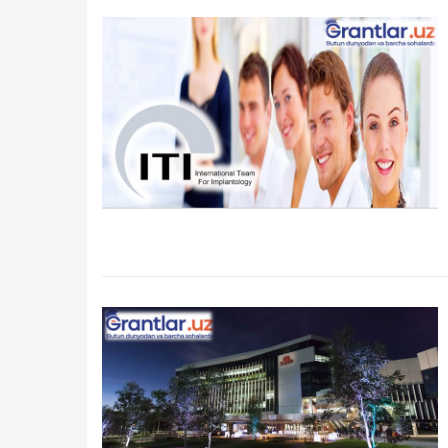
Qidirish
Kirish