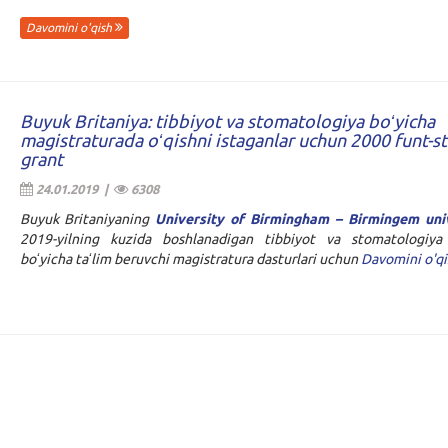
Davomini o'qish
Buyuk Britaniya: tibbiyot va stomatologiya boʻyicha
magistraturada oʻqishni istaganlar uchun 2000 funt-st
grant
24.01.2019 |
6308
Buyuk Britaniyaning
University of Birmingham – Birmingem univ
2019-yilning kuzida boshlanadigan tibbiyot va stomatologiya 
boʻyicha taʻlim beruvchi magistratura dasturlari uchun
Davomini o'q