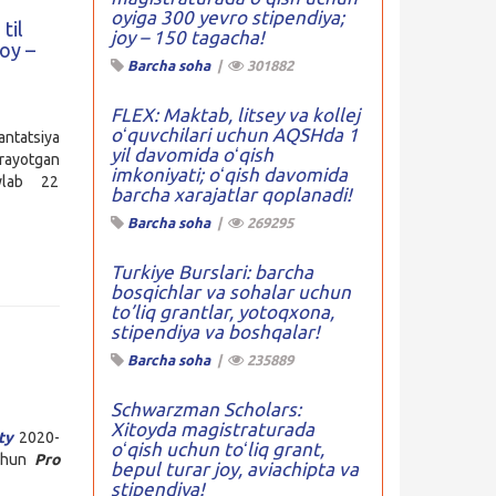
oyiga 300 yevro stipendiya;
til
joy – 150 tagacha!
joy –
Barcha soha
|
301882
FLEX: Maktab, litsey va kollej
oʻquvchilari uchun AQSHda 1
lantatsiya
yil davomida oʻqish
orayotgan
imkoniyati; oʻqish davomida
ʻylab 22
barcha xarajatlar qoplanadi!
Barcha soha
|
269295
Turkiye Burslari: barcha
bosqichlar va sohalar uchun
to’liq grantlar, yotoqxona,
stipendiya va boshqalar!
Barcha soha
|
235889
Schwarzman Scholars:
Xitoyda magistraturada
ty
2020-
oʻqish uchun toʻliq grant,
uchun
Pro
bepul turar joy, aviachipta va
stipendiya!