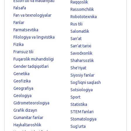
Eston tili va madaniyati
Raqqoslik
Falsafa
Rassomchilik
Fan va texnologiyalar
Robototexnika
Fanlar
Rus tili
Farmatsevtika
Salomatlik
Filologiya va lingvistika
San'at
Fizika
San'at tarixi
Fransuz tili
Savodxonlik
Fuqarolik muhandisligi
Shaharsozlik
Gender tadqiqotlari
She'riyat
Genetika
Siyosiy fanlar
Geofizika
Sog'liqni saqlash
Geografiya
Sotsiologiya
Geologiya
Sport
Gidrometeorologiya
Statistika
Grafik dizayn
STEM fanlari
Gumanitar fanlar
Stomatologiya
Haykaltaroshlik
Sug'urta