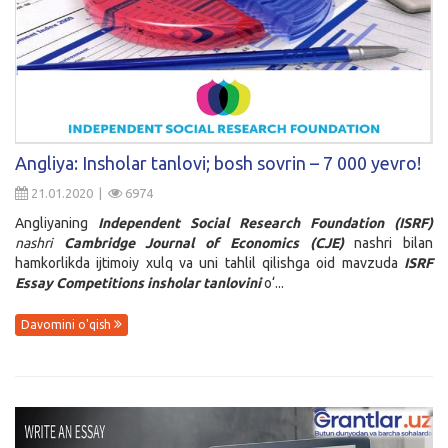
Angliya: Insholar tanlovi; bosh sovrin – 7 000 yevro!
21.01.2020 |
6974
Angliyaning
Independent Social Research Foundation (ISRF)
nashri
Cambridge Journal of Economics (CJE)
nashri bilan
hamkorlikda ijtimoiy xulq va uni tahlil qilishga oid mavzuda
ISRF
Essay Competitions insholar tanlovini
o‘...
Davomini o'qish