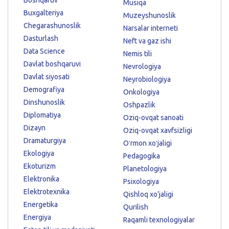
Musiqa
Buxgalteriya
Muzeyshunoslik
Chegarashunoslik
Narsalar interneti
Dasturlash
Neft va gaz ishi
Data Science
Nemis tili
Davlat boshqaruvi
Nevrologiya
Davlat siyosati
Neyrobiologiya
Demografiya
Onkologiya
Dinshunoslik
Oshpazlik
Diplomatiya
Oziq-ovqat sanoati
Dizayn
Oziq-ovqat xavfsizligi
Dramaturgiya
Oʻrmon xoʻjaligi
Ekologiya
Pedagogika
Ekoturizm
Planetologiya
Elektronika
Psixologiya
Elektrotexnika
Qishloq xo'jaligi
Energetika
Qurilish
Energiya
Raqamli texnologiyalar