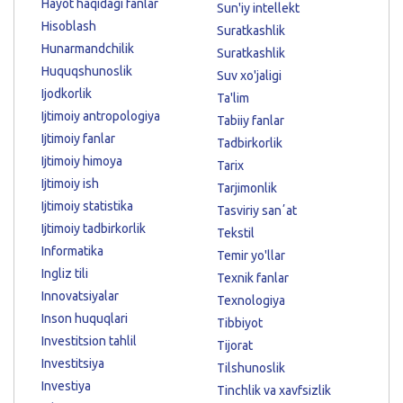
Hayot haqidagi fanlar
Sun'iy intellekt
Hisoblash
Suratkashlik
Hunarmandchilik
Suratkashlik
Huquqshunoslik
Suv xo'jaligi
Ijodkorlik
Ta'lim
Ijtimoiy antropologiya
Tabiiy fanlar
Ijtimoiy fanlar
Tadbirkorlik
Ijtimoiy himoya
Tarix
Ijtimoiy ish
Tarjimonlik
Ijtimoiy statistika
Tasviriy sanʼat
Ijtimoiy tadbirkorlik
Tekstil
Informatika
Temir yo'llar
Ingliz tili
Texnik fanlar
Innovatsiyalar
Texnologiya
Inson huquqlari
Tibbiyot
Investitsion tahlil
Tijorat
Investitsiya
Tilshunoslik
Investiya
Tinchlik va xavfsizlik