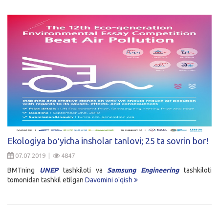
Ekologiya boʻyicha insholar tanlovi; 25 ta sovrin bor!
07.07.2019 |
4847
BMTning
UNEP
tashkiloti va
Samsung Engineering
tashkiloti
tomonidan tashkil etilgan
Davomini o'qish