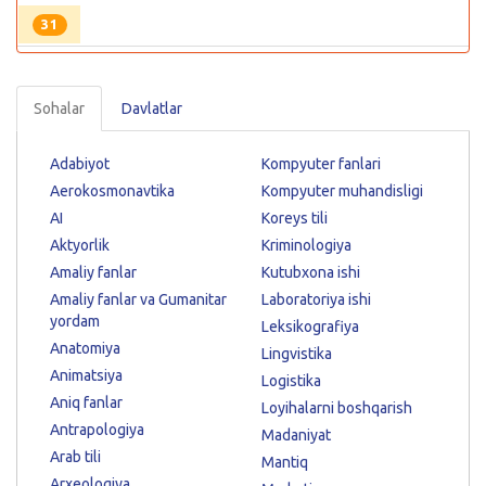
31
Sohalar
Davlatlar
Adabiyot
Kompyuter fanlari
Aerokosmonavtika
Kompyuter muhandisligi
AI
Koreys tili
Aktyorlik
Kriminologiya
Amaliy fanlar
Kutubxona ishi
Amaliy fanlar va Gumanitar
Laboratoriya ishi
yordam
Leksikografiya
Anatomiya
Lingvistika
Animatsiya
Logistika
Aniq fanlar
Loyihalarni boshqarish
Antrapologiya
Madaniyat
Arab tili
Mantiq
Arxeologiya