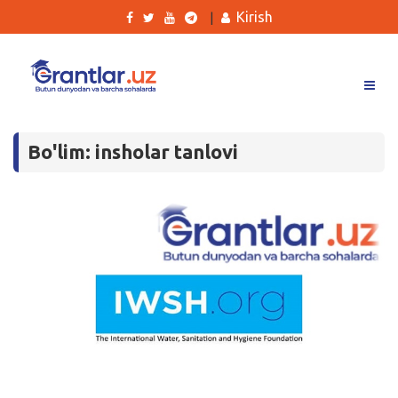
Kirish
|
Grantlar
Bo'lim: insholar tanlovi
Tanlovlar
Ishlar
Kurslar
Blog
Yana
Qidirish