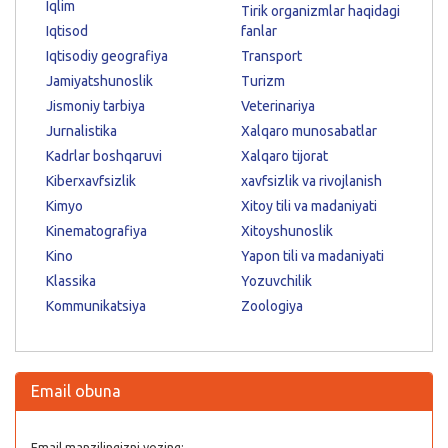
Iqlim
Tirik organizmlar haqidagi
Iqtisod
fanlar
Iqtisodiy geografiya
Transport
Jamiyatshunoslik
Turizm
Jismoniy tarbiya
Veterinariya
Jurnalistika
Xalqaro munosabatlar
Kadrlar boshqaruvi
Xalqaro tijorat
Kiberxavfsizlik
xavfsizlik va rivojlanish
Kimyo
Xitoy tili va madaniyati
Kinematografiya
Xitoyshunoslik
Kino
Yapon tili va madaniyati
Klassika
Yozuvchilik
Kommunikatsiya
Zoologiya
Email obuna
Email manzilingizni yozing: