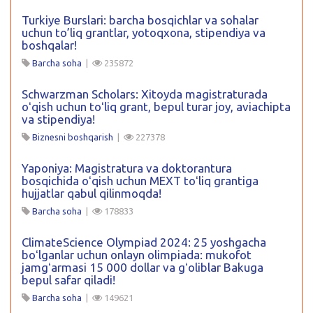
Turkiye Burslari: barcha bosqichlar va sohalar
uchun to’liq grantlar, yotoqxona, stipendiya va
boshqalar!
Barcha soha
|
235872
Schwarzman Scholars: Xitoyda magistraturada
oʻqish uchun toʻliq grant, bepul turar joy, aviachipta
va stipendiya!
Biznesni boshqarish
|
227378
Yaponiya: Magistratura va doktorantura
bosqichida oʻqish uchun MEXT toʻliq grantiga
hujjatlar qabul qilinmoqda!
Barcha soha
|
178833
ClimateScience Olympiad 2024: 25 yoshgacha
boʻlganlar uchun onlayn olimpiada: mukofot
jamgʻarmasi 15 000 dollar va gʻoliblar Bakuga
bepul safar qiladi!
Barcha soha
|
149621