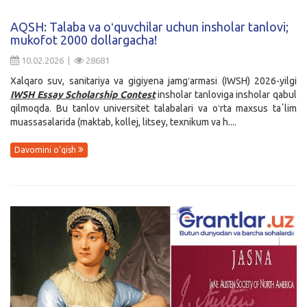
Kirish
AQSH: Talaba va oʻquvchilar uchun insholar tanlovi;
mukofot 2000 dollargacha!
10.02.2026 |
28681
Xalqaro suv, sanitariya va gigiyena jamgʻarmasi (IWSH) 2026-yilgi
IWSH Essay Scholarship Contest
insholar tanloviga insholar qabul
qilmoqda. Bu tanlov universitet talabalari va oʻrta maxsus taʼlim
muassasalarida (maktab, kollej, litsey, texnikum va h....
Davomini o'qish