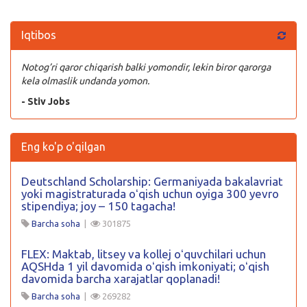
Iqtibos
Notog’ri qaror chiqarish balki yomondir, lekin biror qarorga
kela olmaslik undanda yomon.
- Stiv Jobs
Eng ko'p o'qilgan
Deutschland Scholarship: Germaniyada bakalavriat
yoki magistraturada oʻqish uchun oyiga 300 yevro
stipendiya; joy – 150 tagacha!
Barcha soha
|
301875
FLEX: Maktab, litsey va kollej oʻquvchilari uchun
AQSHda 1 yil davomida oʻqish imkoniyati; oʻqish
davomida barcha xarajatlar qoplanadi!
Barcha soha
|
269282