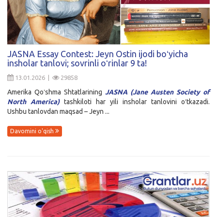
JASNA Essay Contest: Jeyn Ostin ijodi boʻyicha
insholar tanlovi; sovrinli oʻrinlar 9 ta!
13.01.2026 |
29858
Amerika Qoʻshma Shtatlarining
JASNA
(Jane Austen Society of
North America)
tashkiloti har yili insholar tanlovini oʻtkazadi.
Ushbu tanlovdan maqsad – Jeyn ...
Davomini o'qish