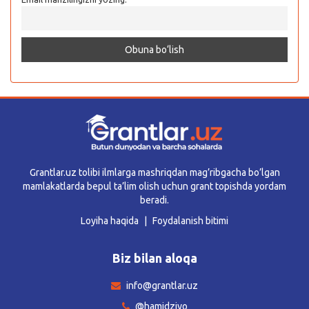
Grantlar.uz tolibi ilmlarga mashriqdan mag’ribgacha bo’lgan
mamlakatlarda bepul ta’lim olish uchun grant topishda yordam
beradi.
Loyiha haqida
Foydalanish bitimi
Biz bilan aloqa
info@grantlar.uz
@hamidziyo