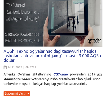
AQSh: Texnologiyalar haqidagi tasavvurlar haqida
insholar tanlovi; mukofot jamg`armasi – 3 000 AQSh
dollari!
14.11.2019 |
3722
Amerika Qoʻshma Shtatlarining
CGTrader
provayderi 2019-yilgi
Annual CGTrader Scholarship
insholar tanlovini e’lon qiladi. Ushbu
tanlovdan maqsad – kelajak haqidagi yoshlar tasavvurini ...
Davomini o'qish