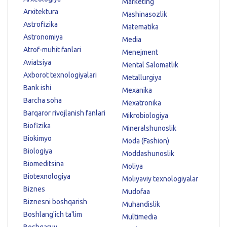
Marketing
Arxitektura
Mashinasozlik
Astrofizika
Matematika
Astronomiya
Media
Atrof-muhit fanlari
Menejment
Aviatsiya
Mental Salomatlik
Axborot texnologiyalari
Metallurgiya
Bank ishi
Mexanika
Barcha soha
Mexatronika
Barqaror rivojlanish fanlari
Mikrobiologiya
Biofizika
Mineralshunoslik
Biokimyo
Moda (Fashion)
Biologiya
Moddashunoslik
Biomeditsina
Moliya
Biotexnologiya
Moliyaviy texnologiyalar
Biznes
Mudofaa
Biznesni boshqarish
Muhandislik
Boshlang'ich ta'lim
Multimedia
Boshqaruv