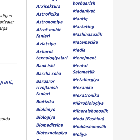
boshqarish
Arxitektura
Madaniyat
Astrofizika
ladigan
Mantiq
rizalar
Astronomiya
Marketing
arga
Atrof-muhit
Mashinasozlik
fanlari
Matematika
Aviatsiya
Media
Axborot
texnologiyalari
Menejment
Bank ishi
Mental
Salomatlik
Barcha soha
Metallurgiya
grant,
Barqaror
rivojlanish
Mexanika
fanlari
Mexatronika
Biofizika
Mikrobiologiya
Biokimyo
Mineralshunoslik
Biologiya
Moda (Fashion)
adida
Biomeditsina
Moddashunoslik
Biotexnologiya
Moliya