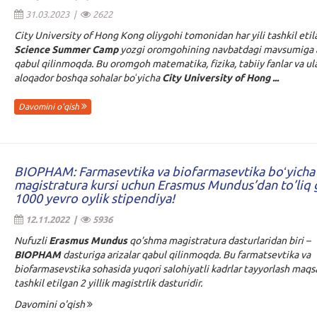
31.03.2023 |
2622
City University of Hong Kong oliygohi tomonidan har yili tashkil eti
Science Summer Camp
yozgi oromgohining navbatdagi mavsumiga a
qabul qilinmoqda. Bu oromgoh matematika, fizika, tabiiy fanlar va ul
aloqador boshqa sohalar boʻyicha
City University of Hong ...
Davomini o'qish
BIOPHAM: Farmasevtika va biofarmasevtika boʻyicha
magistratura kursi uchun Erasmus Mundus’dan to’liq 
1000 yevro oylik stipendiya!
12.11.2022 |
5936
Nufuzli
Erasmus Mundus
qo’shma magistratura dasturlaridan biri –
BIOPHAM
dasturiga arizalar qabul qilinmoqda. Bu farmatsevtika va
biofarmasevstika sohasida yuqori salohiyatli kadrlar tayyorlash maqs
tashkil etilgan 2 yillik magistrlik dasturidir.
Davomini o'qish