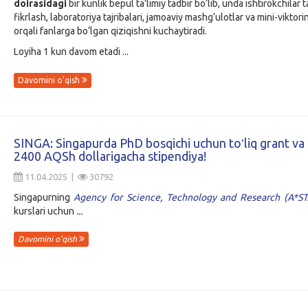
doirasidagi
bir kunlik bepul ta’limiy tadbir bo‘lib, unda ishtirokchilar 
fikrlash, laboratoriya tajribalari, jamoaviy mashg‘ulotlar va mini-viktori
orqali fanlarga bo‘lgan qiziqishni kuchaytiradi.
Loyiha 1 kun davom etadi ...
Davomini o'qish
SINGA: Singapurda PhD bosqichi uchun toʻliq grant va 
2400 AQSh dollarigacha stipendiya!
11.04.2025 |
30792
Singapurning
Agency for Science, Technology and Research (A*S
kurslari uchun
...
Davomini o'qish