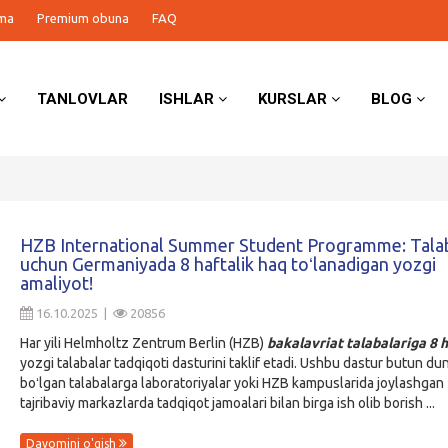
ma
Premium obuna
FAQ
TANLOVLAR
ISHLAR
KURSLAR
BLOG
HZB International Summer Student Programme: Tala
uchun Germaniyada 8 haftalik haq toʻlanadigan yozgi
amaliyot!
16.10.2025 |
20856
Har yili Helmholtz Zentrum Berlin (HZB)
bakalavriat talabalariga
8 h
yozgi talabalar tadqiqoti dasturini taklif etadi. Ushbu dastur butun d
boʻlgan talabalarga laboratoriyalar yoki HZB kampuslarida joylashgan
tajribaviy markazlarda tadqiqot jamoalari bilan birga ish olib borish ...
Davomini o'qish