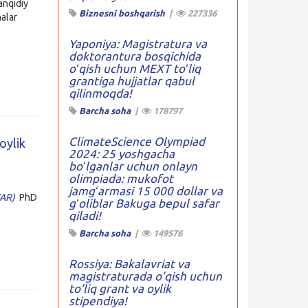
tanqidiy
Biznesni boshqarish
|
227336
nalar
Yaponiya: Magistratura va
doktorantura bosqichida
oʻqish uchun MEXT toʻliq
grantiga hujjatlar qabul
qilinmoqda!
Barcha soha
|
178797
ClimateScience Olympiad
oylik
2024: 25 yoshgacha
boʻlganlar uchun onlayn
olimpiada: mukofot
jamgʻarmasi 15 000 dollar va
TAR)
PhD
gʻoliblar Bakuga bepul safar
qiladi!
Barcha soha
|
149576
Rossiya: Bakalavriat va
magistraturada o’qish uchun
to’liq grant va oylik
stipendiya!