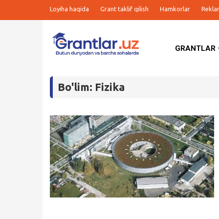
Loyiha haqida
Grant taklif qilish
Hamkorlar
Rekla
GRANTLAR
Grantlar
Bo'lim: Fizika
Tanlovlar
Ishlar
Kurslar
Blog
Yana