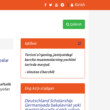
Kirish
|
Qidirish
Iqtibos
Tarixni o‘rganing, jamiyatdagi
balar
barcha muammolarning yechimi
tarixda mavjud.
- Uinston Cherchill
aftalik
Eng ko'p o'qilgan
unyodan
Deutschland Scholarship:
Germaniyada bakalavriat yoki
magistraturada oʻqish uchun