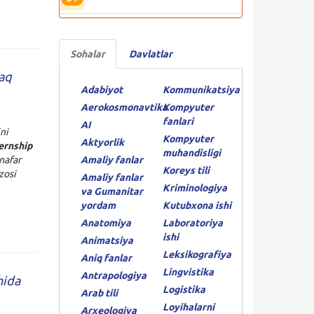
Sohalar
Davlatlar
haq
Adabiyot
Kommunikatsiya
Aerokosmonavtika
Kompyuter
fanlari
AI
ni
Kompyuter
Aktyorlik
ernship
muhandisligi
nafar
Amaliy fanlar
Koreys tili
zosi
Amaliy fanlar
Kriminologiya
va Gumanitar
yordam
Kutubxona ishi
Anatomiya
Laboratoriya
ishi
Animatsiya
Leksikografiya
Aniq fanlar
Lingvistika
Antrapologiya
hida
Logistika
Arab tili
Loyihalarni
Arxeologiya