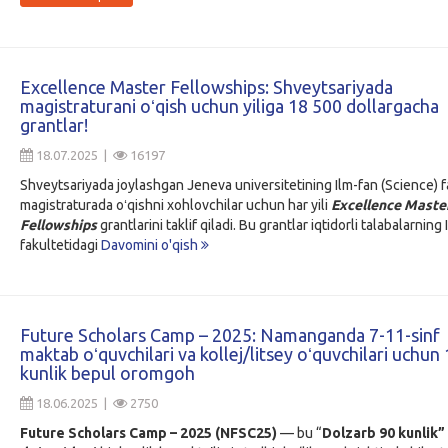
Excellence Master Fellowships: Shveytsariyada
magistraturani oʻqish uchun yiliga 18 500 dollargacha
grantlar!
18.07.2025 |
16197
Shveytsariyada joylashgan Jeneva universitetining Ilm-fan (Science) f
magistraturada oʻqishni xohlovchilar uchun har yili
Excellence Maste
Fellowships
grantlarini taklif qiladi. Bu grantlar iqtidorli talabalarning
fakultetidagi
Davomini o'qish
Future Scholars Camp – 2025: Namanganda 7-11-sinf
maktab oʻquvchilari va kollej/litsey oʻquvchilari uchun 
kunlik bepul oromgoh
18.06.2025 |
2750
Future Scholars Camp – 2025 (NFSC25)
— bu “
Dolzarb 90 kunlik”