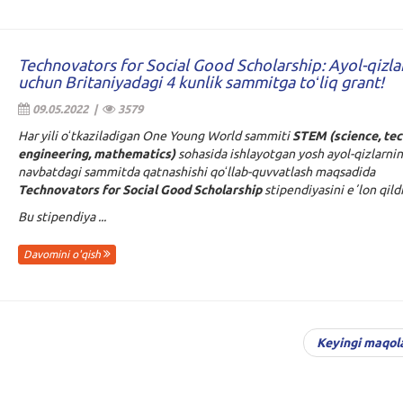
Technovators for Social Good Scholarship: Ayol-qizla
uchun Britaniyadagi 4 kunlik sammitga toʻliq grant!
09.05.2022 |
3579
Har yili oʻtkaziladigan One Young World sammiti
STEM (science, tec
engineering, mathematics)
sohasida ishlayotgan yosh ayol-qizlarni
navbatdagi sammitda qatnashishi qoʻllab-quvvatlash maqsadida
Technovators for Social Good Scholarship
stipendiyasini eʼlon qildi
Bu stipendiya ...
Davomini o'qish
Keyingi maqol