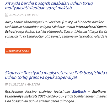
Xitoyda barcha bosqich talabalari uchun to‘liq
moliyalashtiriladigan yozgi maktab
28.03.2025 |
1930
Xitoy Fanlar Akademiyasi Universiteti (UCAS) va bir necha hamkor
tashkilotlar tomonidan xalqaro talabalar uchun
International Summ
School
yozgi dasturi tashkil etilmoqda. Dastur ishtirokchilarga Yer fa
sohasida ilg‘or tadqiqotlar olib borish, zamonaviy laboratoriyalarda i
...
Davomini o'qish
Skoltech: Rossiyada magistratura va PhD bosqichida 
uchun toʻliq grant va oylik stipendiya!
24.02.2025 |
37596
Rossiyaning Moskva shahrida joylashgan
Skoltech
–
Skolkovo
texnologiya instituti
2025–2026-oʻquv yilida boshlanadigan magist
Phd bosqichlari uchun arizalar qabul qilmoqda. ...