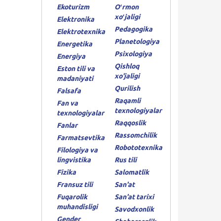
Ekoturizm
Oʻrmon
xoʻjaligi
Elektronika
Pedagogika
Elektrotexnika
Planetologiya
Energetika
Psixologiya
Energiya
Qishloq
Eston tili va
xo'jaligi
madaniyati
Qurilish
Falsafa
Raqamli
Fan va
texnologiyalar
texnologiyalar
Raqqoslik
Fanlar
Rassomchilik
Farmatsevtika
Robototexnika
Filologiya va
lingvistika
Rus tili
Fizika
Salomatlik
Fransuz tili
San'at
Fuqarolik
San'at tarixi
muhandisligi
Savodxonlik
Gender