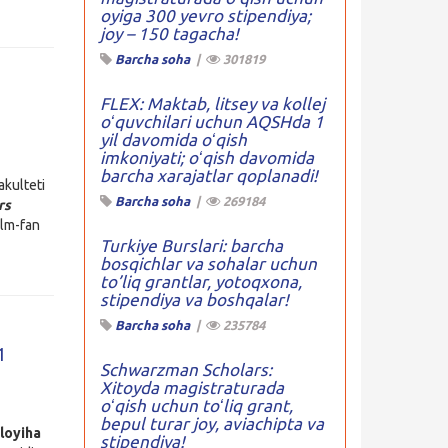
oyiga 300 yevro stipendiya;
joy – 150 tagacha!
Barcha soha
|
301819
FLEX: Maktab, litsey va kollej
oʻquvchilari uchun AQSHda 1
yil davomida oʻqish
imkoniyati; oʻqish davomida
barcha xarajatlar qoplanadi!
akulteti
Barcha soha
|
269184
rs
 Ilm-fan
Turkiye Burslari: barcha
bosqichlar va sohalar uchun
to’liq grantlar, yotoqxona,
stipendiya va boshqalar!
Barcha soha
|
235784
1
Schwarzman Scholars:
Xitoyda magistraturada
oʻqish uchun toʻliq grant,
bepul turar joy, aviachipta va
 loyiha
stipendiya!