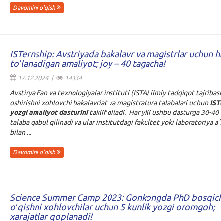
Davomini o'qish
ISTernship: Avstriyada bakalavr va magistrlar uchun 
toʻlanadigan amaliyot; joy – 40 tagacha!
17.12.2024 |
14334
Avstirya Fan va texnologiyalar instituti (ISTA) ilmiy tadqiqot tajribasi
oshirishni xohlovchi bakalavriat va magistratura talabalari uchun
IST
yozgi amaliyot dasturini
taklif qiladi. Har yili ushbu dasturga 30-40 
talaba qabul qilinadi va ular institutdagi fakultet yoki laboratoriya aʼ
bilan ...
Davomini o'qish
Science Summer Camp 2023: Gonkongda PhD bosqic
oʻqishni xohlovchilar uchun 5 kunlik yozgi oromgoh;
xarajatlar qoplanadi!