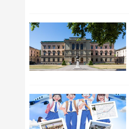
Qidirish
Kirish