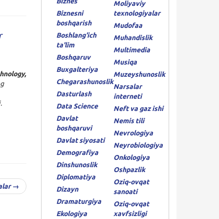
Biznes
Moliyaviy
Biznesni
texnologiyalar
boshqarish
Mudofaa
r
Boshlang'ich
Muhandislik
ta'lim
Multimedia
Boshqaruv
Musiqa
Buxgalteriya
hnology,
Muzeyshunoslik
Chegarashunoslik
ng
Narsalar
Dasturlash
interneti
.
Data Science
Neft va gaz ishi
Davlat
Nemis tili
boshqaruvi
Nevrologiya
Davlat siyosati
Neyrobiologiya
Demografiya
Onkologiya
Dinshunoslik
Oshpazlik
Diplomatiya
Oziq-ovqat
alar →
Dizayn
sanoati
Dramaturgiya
Oziq-ovqat
Ekologiya
xavfsizligi