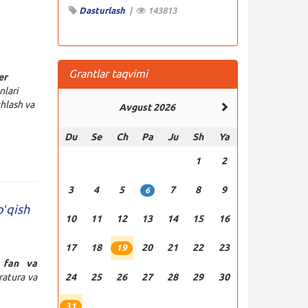
Dasturlash
|
143813
Grantlar taqvimi
er
nlari
shlash va
Avgust 2026
Du
Se
Ch
Pa
Ju
Sh
Ya
1
2
3
4
5
7
8
9
6
oʻqish
10
11
12
13
14
15
16
17
18
20
21
22
23
19
 fan va
ratura va
24
25
26
27
28
29
30
31