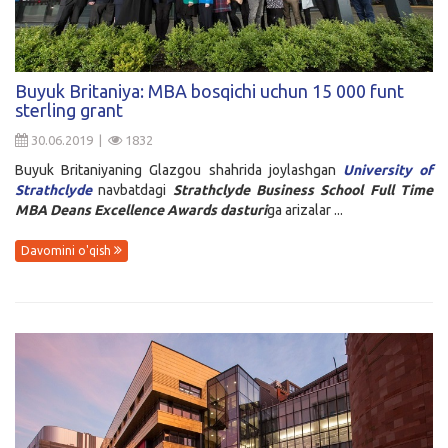
Buyuk Britaniya: MBA bosqichi uchun 15 000 funt
sterling grant
30.06.2019 |
1832
Buyuk Britaniyaning Glazgou shahrida joylashgan
University of
Strathclyde
navbatdagi
Strathclyde Business School Full Time
MBA Deans Excellence Awards dasturi
ga arizalar ...
Davomini o'qish