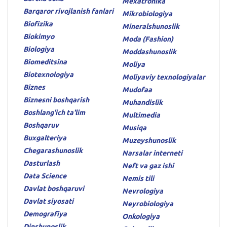
Mexatronika
Barqaror rivojlanish fanlari
Mikrobiologiya
Biofizika
Mineralshunoslik
Biokimyo
Moda (Fashion)
Biologiya
Moddashunoslik
Biomeditsina
Moliya
Biotexnologiya
Moliyaviy texnologiyalar
Biznes
Mudofaa
Biznesni boshqarish
Muhandislik
Boshlang'ich ta'lim
Multimedia
Boshqaruv
Musiqa
Buxgalteriya
Muzeyshunoslik
Chegarashunoslik
Narsalar interneti
Dasturlash
Neft va gaz ishi
Data Science
Nemis tili
Davlat boshqaruvi
Nevrologiya
Davlat siyosati
Neyrobiologiya
Demografiya
Onkologiya
Dinshunoslik