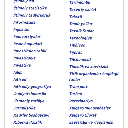
Ijtimoiy ish
Tarjimonlik
Ijtimoiy statistika
Tasviriy sanʼat
Ijtimoiy tadbirkorlik
Tekstil
Informatika
Temir yo'llar
Ingliz tili
Texnik fanlar
Innovatsiyalar
Texnologiya
Inson huquqlari
Tibbiyot
Investitsion tahlil
Tijorat
Investitsiya
Tilshunoslik
Investiya
Tinchlik va xavfsizlik
Iqlim
Tirik organizmlar haqidagi
Iqtisod
fanlar
Iqtisodiy geografiya
Transport
Jamiyatshunoslik
Turizm
Jismoniy tarbiya
Veterinariya
Jurnalistika
Xalqaro munosabatlar
Kadrlar boshqaruvi
Xalqaro tijorat
Kiberxavfsizlik
xavfsizlik va rivojlanish