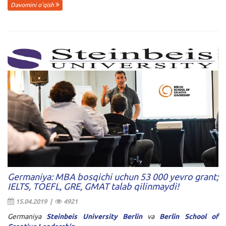
Davomini o'qish
Germaniya: MBA bosqichi uchun 53 000 yevro grant;
IELTS, TOEFL, GRE, GMAT talab qilinmaydi!
15.04.2019 |
4921
Germaniya
Steinbeis University Berlin
va
Berlin School of