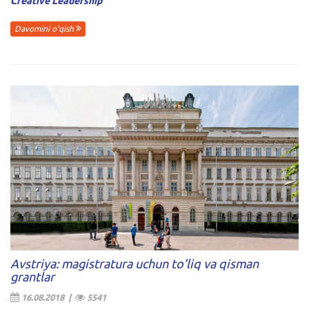
Creative Leadership
Davomini o'qish
Avstriya: magistratura uchun to’liq va qisman
grantlar
16.08.2018 |
5541