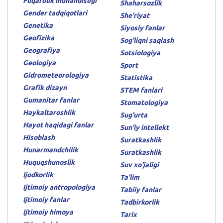
Fuqarolik muhandisligi
Shaharsozlik
Gender tadqiqotlari
She'riyat
Genetika
Siyosiy fanlar
Geofizika
Sog'liqni saqlash
Geografiya
Sotsiologiya
Geologiya
Sport
Gidrometeorologiya
Statistika
Grafik dizayn
STEM fanlari
Gumanitar fanlar
Stomatologiya
Haykaltaroshlik
Sug'urta
Hayot haqidagi fanlar
Sun'iy intellekt
Hisoblash
Suratkashlik
Hunarmandchilik
Suratkashlik
Huquqshunoslik
Suv xo'jaligi
Ijodkorlik
Ta'lim
Ijtimoiy antropologiya
Tabiiy fanlar
Ijtimoiy fanlar
Tadbirkorlik
Ijtimoiy himoya
Tarix