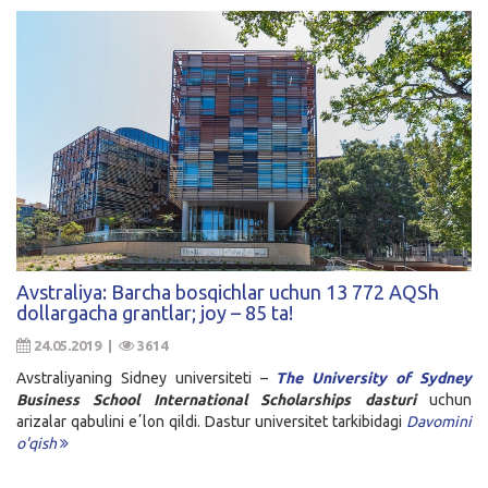
Avstraliya: Barcha bosqichlar uchun 13 772 AQSh
dollargacha grantlar; joy – 85 ta!
24.05.2019 |
3614
Avstraliyaning Sidney universiteti –
The University of Sydney
Business School International Scholarships dasturi
uchun
arizalar qabulini eʼlon qildi. Dastur universitet tarkibidagi
Davomini
o'qish