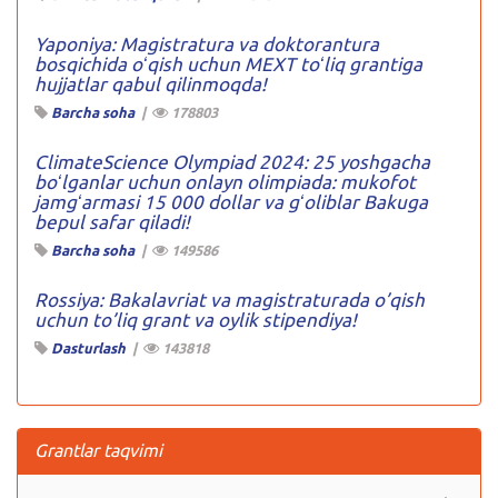
Yaponiya: Magistratura va doktorantura
bosqichida oʻqish uchun MEXT toʻliq grantiga
hujjatlar qabul qilinmoqda!
Barcha soha
|
178803
ClimateScience Olympiad 2024: 25 yoshgacha
boʻlganlar uchun onlayn olimpiada: mukofot
jamgʻarmasi 15 000 dollar va gʻoliblar Bakuga
bepul safar qiladi!
Barcha soha
|
149586
Rossiya: Bakalavriat va magistraturada o’qish
uchun to’liq grant va oylik stipendiya!
Dasturlash
|
143818
Grantlar taqvimi