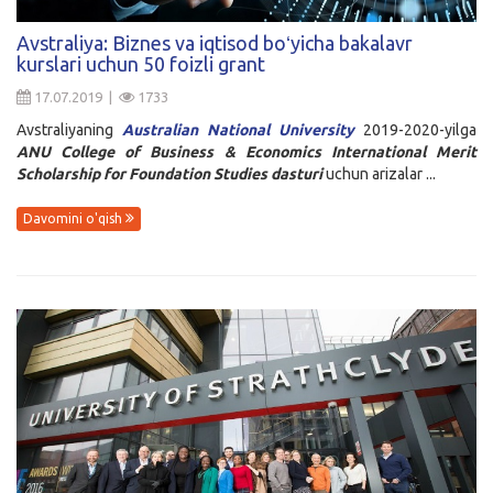
Kirish
Avstraliya: Biznes va iqtisod boʻyicha bakalavr
kurslari uchun 50 foizli grant
17.07.2019 |
1733
Avstraliyaning
Australian National University
2019-2020-yilga
ANU College of Business & Economics International Merit
Scholarship for Foundation Studies dasturi
uchun arizalar ...
Davomini o'qish