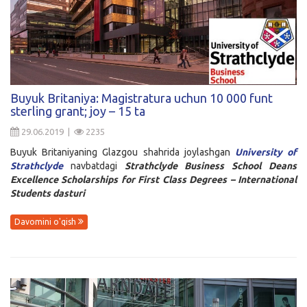
Buyuk Britaniya: Magistratura uchun 10 000 funt
sterling grant; joy – 15 ta
29.06.2019 |
2235
Buyuk Britaniyaning Glazgou shahrida joylashgan
University of
Strathclyde
navbatdagi
Strathclyde Business School Deans
Excellence Scholarships for First Class Degrees – International
Students dasturi
Davomini o'qish