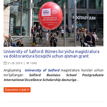
University of Salford: Biznes boʻyicha magistratura
va doktorantura bosqichi uchun qisman grant
31.05.2019 |
1942
Angliyaning
University of Salford
magistratura kurslari uchun
moʻljallangan
Salford Business School Postgraduate
International Excellence Scholarship
dasturiga
...
Davomini o'qish