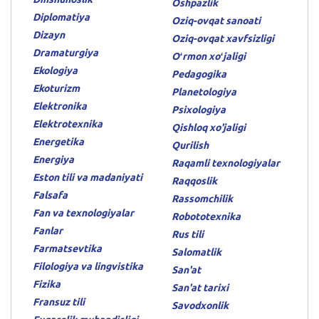
Oshpazlik
Diplomatiya
Oziq-ovqat sanoati
Dizayn
Oziq-ovqat xavfsizligi
Dramaturgiya
Oʻrmon xoʻjaligi
Ekologiya
Pedagogika
Ekoturizm
Planetologiya
Elektronika
Psixologiya
Elektrotexnika
Qishloq xo'jaligi
Energetika
Qurilish
Energiya
Raqamli texnologiyalar
Eston tili va madaniyati
Raqqoslik
Falsafa
Rassomchilik
Fan va texnologiyalar
Robototexnika
Fanlar
Rus tili
Farmatsevtika
Salomatlik
Filologiya va lingvistika
San'at
Fizika
San'at tarixi
Fransuz tili
Savodxonlik