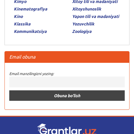
Kimyo
Xitoy tili va madaniyati
Kinematografiya
Xitoyshunoslik
Kino
Yapon tili va madaniyati
Klassika
Yozuvchilik
Kommunikatsiya
Zoologiya
Email obuna
Email manzilingizni yozing: