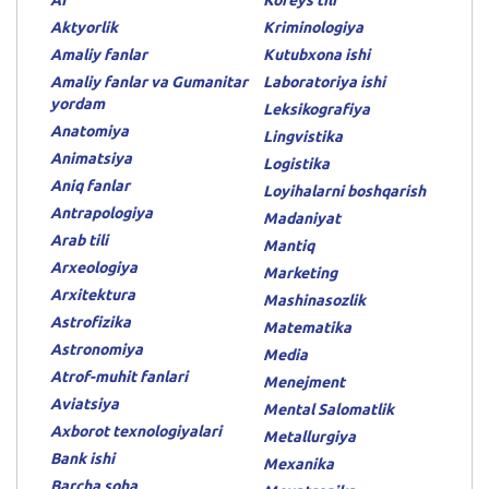
AI
Koreys tili
Aktyorlik
Kriminologiya
Amaliy fanlar
Kutubxona ishi
Amaliy fanlar va Gumanitar
Laboratoriya ishi
yordam
Leksikografiya
Anatomiya
Lingvistika
Animatsiya
Logistika
Aniq fanlar
Loyihalarni boshqarish
Antrapologiya
Madaniyat
Arab tili
Mantiq
Arxeologiya
Marketing
Arxitektura
Mashinasozlik
Astrofizika
Matematika
Astronomiya
Media
Atrof-muhit fanlari
Menejment
Aviatsiya
Mental Salomatlik
Axborot texnologiyalari
Metallurgiya
Bank ishi
Mexanika
Barcha soha