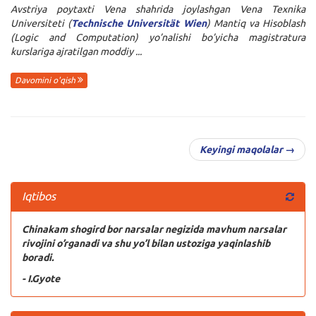
Avstriya poytaxti Vena shahrida joylashgan Vena Texnika
Universiteti (
Technische Universität Wien
) Mantiq va Hisoblash
(Logic and Computation) yo’nalishi bo’yicha magistratura
kurslariga ajratilgan moddiy ...
Davomini o'qish
Keyingi maqolalar →
Iqtibos
Chinakam shogird bor narsalar negizida mavhum narsalar
rivojini o’rganadi va shu yo’l bilan ustoziga yaqinlashib
boradi.
- I.Gyote