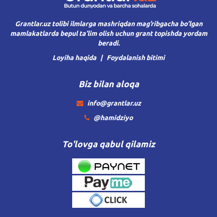
Grantlar.uz tolibi ilmlarga mashriqdan mag’ribgacha bo’lgan
mamlakatlarda bepul ta’lim olish uchun grant topishda yordam
beradi.
Loyiha haqida
Foydalanish bitimi
Biz bilan aloqa
info@grantlar.uz
@hamidziyo
To'lovga qabul qilamiz