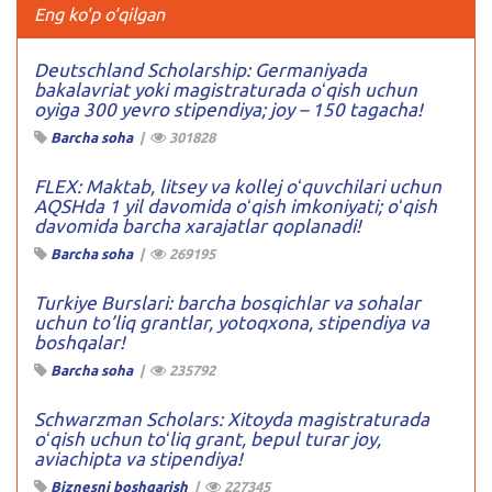
Eng ko'p o'qilgan
Deutschland Scholarship: Germaniyada
bakalavriat yoki magistraturada oʻqish uchun
oyiga 300 yevro stipendiya; joy – 150 tagacha!
Barcha soha
|
301828
FLEX: Maktab, litsey va kollej oʻquvchilari uchun
AQSHda 1 yil davomida oʻqish imkoniyati; oʻqish
davomida barcha xarajatlar qoplanadi!
Barcha soha
|
269195
Turkiye Burslari: barcha bosqichlar va sohalar
uchun to’liq grantlar, yotoqxona, stipendiya va
boshqalar!
Barcha soha
|
235792
Schwarzman Scholars: Xitoyda magistraturada
oʻqish uchun toʻliq grant, bepul turar joy,
aviachipta va stipendiya!
Biznesni boshqarish
|
227345