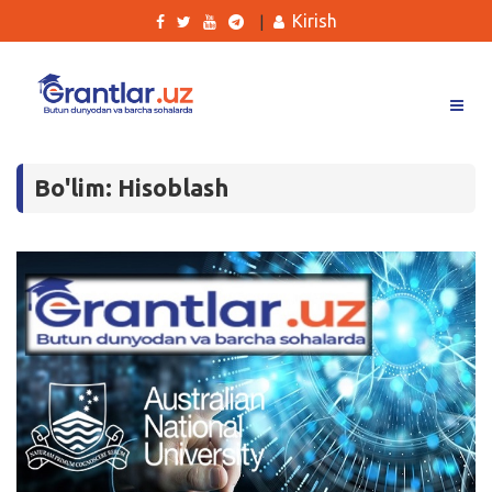
Kirish
|
Grantlar
Bo'lim: Hisoblash
Tanlovlar
Ishlar
Kurslar
Blog
Yana
Qidirish