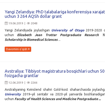
Yangi Zelandiya: PhD talabalariga konferensiya xarajat
uchun 3 264 AQSh dollar grant
19.06.2019 |
2048
Yangi Zelandiyada joylashgan
University of Otago
2019-2020 o‘
uchun
Elizabeth Jean Trotter Postgraduate Research Tra
Scholarship in Biomedical Sciences
...
Davomini o'qish
Avstraliya: Tibbiyot magistratura bosqichlari uchun 50
foizgacha grantlar
12.06.2019 |
2266
Avstraliyaning Kvinslend shahri Gold-kost shaharchasida joylas
University
2019–yil sentabr va 2020-yil yanvarda boshlanadigan
uchun
Faculty of Health Sciences and Medicine Postgraduate ...