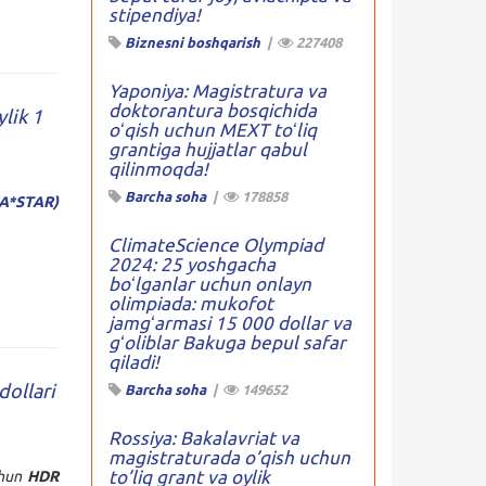
stipendiya!
Biznesni boshqarish
|
227408
Yaponiya: Magistratura va
doktorantura bosqichida
lik 1
oʻqish uchun MEXT toʻliq
grantiga hujjatlar qabul
qilinmoqda!
Barcha soha
|
178858
(A*STAR)
ClimateScience Olympiad
2024: 25 yoshgacha
boʻlganlar uchun onlayn
olimpiada: mukofot
jamgʻarmasi 15 000 dollar va
gʻoliblar Bakuga bepul safar
qiladi!
dollari
Barcha soha
|
149652
Rossiya: Bakalavriat va
magistraturada o’qish uchun
to’liq grant va oylik
hun
HDR