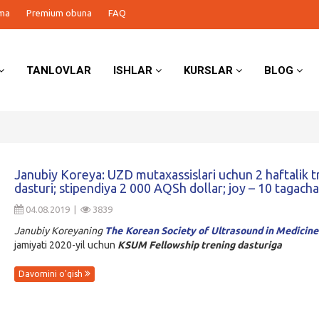
ma
Premium obuna
FAQ
TANLOVLAR
ISHLAR
KURSLAR
BLOG
Janubiy Koreya: UZD mutaxassislari uchun 2 haftalik t
dasturi; stipendiya 2 000 AQSh dollar; joy – 10 tagacha
04.08.2019 |
3839
Janubiy Koreyaning
The Korean Society of Ultrasound in Medicin
jamiyati 2020-yil uchun
KSUM Fellowship
trening dasturiga
Davomini o'qish