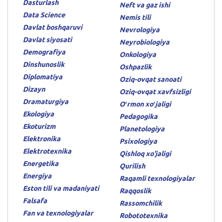
Dasturlash
Neft va gaz ishi
Data Science
Nemis tili
Davlat boshqaruvi
Nevrologiya
Davlat siyosati
Neyrobiologiya
Demografiya
Onkologiya
Dinshunoslik
Oshpazlik
Diplomatiya
Oziq-ovqat sanoati
Dizayn
Oziq-ovqat xavfsizligi
Dramaturgiya
Oʻrmon xoʻjaligi
Ekologiya
Pedagogika
Ekoturizm
Planetologiya
Elektronika
Psixologiya
Elektrotexnika
Qishloq xo'jaligi
Energetika
Qurilish
Energiya
Raqamli texnologiyalar
Eston tili va madaniyati
Raqqoslik
Falsafa
Rassomchilik
Fan va texnologiyalar
Robototexnika