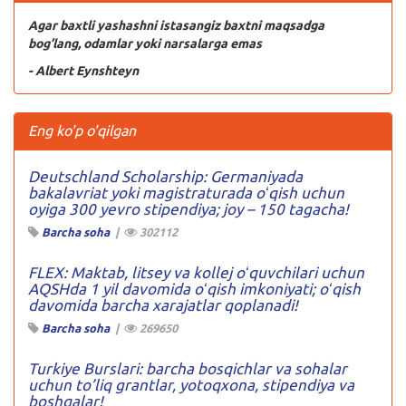
Agar baxtli yashashni istasangiz baxtni maqsadga
bog’lang, odamlar yoki narsalarga emas
- Albert Eynshteyn
Eng ko'p o'qilgan
Deutschland Scholarship: Germaniyada
bakalavriat yoki magistraturada oʻqish uchun
oyiga 300 yevro stipendiya; joy – 150 tagacha!
Barcha soha
|
302112
FLEX: Maktab, litsey va kollej oʻquvchilari uchun
AQSHda 1 yil davomida oʻqish imkoniyati; oʻqish
davomida barcha xarajatlar qoplanadi!
Barcha soha
|
269650
Turkiye Burslari: barcha bosqichlar va sohalar
uchun to’liq grantlar, yotoqxona, stipendiya va
boshqalar!