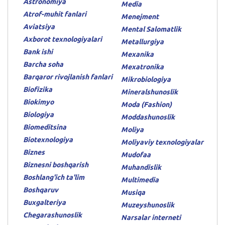
Astronomiya
Media
Atrof-muhit fanlari
Menejment
Aviatsiya
Mental Salomatlik
Axborot texnologiyalari
Metallurgiya
Bank ishi
Mexanika
Barcha soha
Mexatronika
Barqaror rivojlanish fanlari
Mikrobiologiya
Biofizika
Mineralshunoslik
Biokimyo
Moda (Fashion)
Biologiya
Moddashunoslik
Biomeditsina
Moliya
Biotexnologiya
Moliyaviy texnologiyalar
Biznes
Mudofaa
Biznesni boshqarish
Muhandislik
Boshlang'ich ta'lim
Multimedia
Boshqaruv
Musiqa
Buxgalteriya
Muzeyshunoslik
Chegarashunoslik
Narsalar interneti