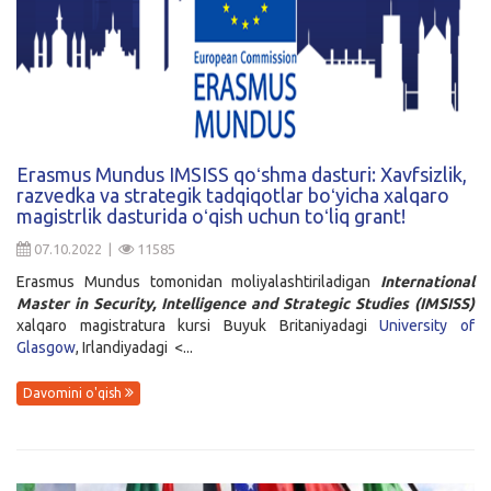
Erasmus Mundus IMSISS qoʻshma dasturi: Xavfsizlik,
razvedka va strategik tadqiqotlar boʻyicha xalqaro
magistrlik dasturida oʻqish uchun toʻliq grant!
07.10.2022 |
11585
Erasmus Mundus tomonidan moliyalashtiriladigan
International
Master in Security, Intelligence and Strategic Studies (IMSISS)
xalqaro magistratura kursi Buyuk Britaniyadagi
University of
Glasgow
, Irlandiyadagi <...
Davomini o'qish