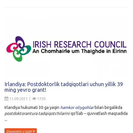
Irlandiya: Postdoktorlik tadqiqotlari uchun yillik 39
ming yevro grant!
11.09.2021 |
1730
Irlandiya hukumati 30 ga yaqin
hamkor oliygohlar
bilan birgalikda
postdoktorantura tadqiqotchilarini
qo’llab – quvvatlash maqsadida
...
Davomini o'qish