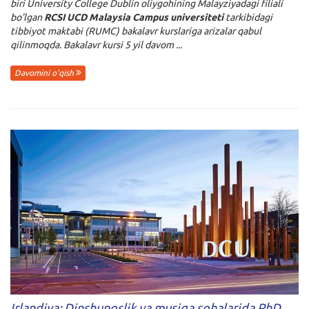
biri University College Dublin oliygohining Malayziyadagi filiali
bo’lgan
RCSI UCD Malaysia Campus universiteti
tarkibidagi
tibbiyot maktabi (RUMC) bakalavr kurslariga arizalar qabul
qilinmoqda. Bakalavr kursi 5 yil davom ...
Davomini o'qish
Irlandiya: Dinshunoslik va musiqa sohalarida PhD