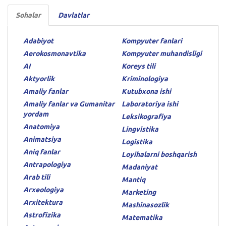
Sohalar
Davlatlar
Adabiyot
Kompyuter fanlari
Aerokosmonavtika
Kompyuter muhandisligi
AI
Koreys tili
Aktyorlik
Kriminologiya
Amaliy fanlar
Kutubxona ishi
Amaliy fanlar va Gumanitar
Laboratoriya ishi
yordam
Leksikografiya
Anatomiya
Lingvistika
Animatsiya
Logistika
Aniq fanlar
Loyihalarni boshqarish
Antrapologiya
Madaniyat
Arab tili
Mantiq
Arxeologiya
Marketing
Arxitektura
Mashinasozlik
Astrofizika
Matematika