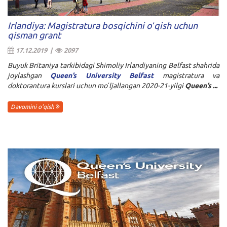
Irlandiya: Magistratura bosqichini oʻqish uchun
qisman grant
17.12.2019 |
2097
Buyuk Britaniya tarkibidagi Shimoliy Irlandiyaning Belfast shahrida
joylashgan
Queen’s University Belfast
magistratura va
doktorantura kurslari uchun moʻljallangan 2020-21-yilgi
Queen’s ...
Davomini o'qish