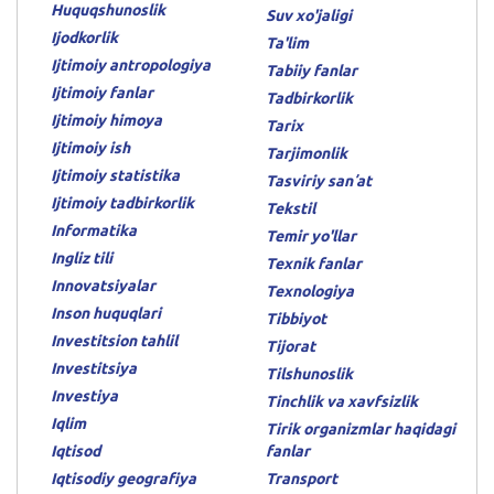
Huquqshunoslik
Suv xo'jaligi
Ijodkorlik
Ta'lim
Ijtimoiy antropologiya
Tabiiy fanlar
Ijtimoiy fanlar
Tadbirkorlik
Ijtimoiy himoya
Tarix
Ijtimoiy ish
Tarjimonlik
Ijtimoiy statistika
Tasviriy sanʼat
Ijtimoiy tadbirkorlik
Tekstil
Informatika
Temir yo'llar
Ingliz tili
Texnik fanlar
Innovatsiyalar
Texnologiya
Inson huquqlari
Tibbiyot
Investitsion tahlil
Tijorat
Investitsiya
Tilshunoslik
Investiya
Tinchlik va xavfsizlik
Iqlim
Tirik organizmlar haqidagi
Iqtisod
fanlar
Iqtisodiy geografiya
Transport