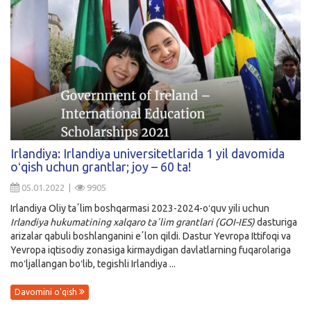
Irlandiya: Irlandiya universitetlarida 1 yil davomida
oʻqish uchun grantlar; joy – 60 ta!
05.01.2022 |
9905
Irlandiya Oliy taʼlim boshqarmasi 2023-2024-oʻquv yili uchun
Irlandiya hukumatining xalqaro taʼlim grantlari
(GOI-IES)
dasturiga
arizalar qabuli boshlanganini eʼlon qildi. Dastur Yevropa Ittifoqi va
Yevropa iqtisodiy zonasiga kirmaydigan davlatlarning fuqarolariga
moʻljallangan boʻlib, tegishli Irlandiya ...
Davomini o'qish