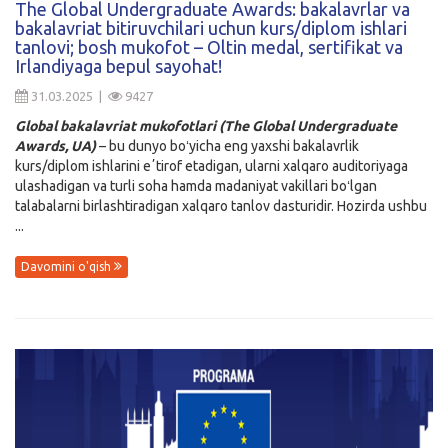
The Global Undergraduate Awards: bakalavrlar va
bakalavriat bitiruvchilari uchun kurs/diplom ishlari
Kirish
tanlovi; bosh mukofot – Oltin medal, sertifikat va
Irlandiyaga bepul sayohat!
31.03.2025 |
9427
Global bakalavriat mukofotlari (The Global Undergraduate
Awards, UA)
– bu dunyo boʻyicha eng yaxshi bakalavrlik
kurs/diplom ishlarini eʼtirof etadigan, ularni xalqaro auditoriyaga
ulashadigan va turli soha hamda madaniyat vakillari boʻlgan
talabalarni birlashtiradigan xalqaro tanlov dasturidir. Hozirda ushbu
...
Davomini o'qish