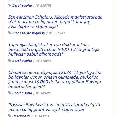
Barcha soha
|
236192
Schwarzman Scholars: Xitoyda magistraturada
oʻqish uchun toʻliq grant, bepul turar joy,
aviachipta va stipendiya!
Biznesni boshqarish
|
227540
Yaponiya: Magistratura va doktorantura
bosqichida oʻqish uchun MEXT toʻliq grantiga
hujjatlar qabul qilinmoqda!
Barcha soha
|
178988
ClimateScience Olympiad 2024: 25 yoshgacha
boʻlganlar uchun onlayn olimpiada: mukofot
jamgʻarmasi 15 000 dollar va gʻoliblar Bakuga
bepul safar qiladi!
Barcha soha
|
149789
Rossiya: Bakalavriat va magistraturada o’qish
uchun to’liq grant va oylik stipendiya!
Dasturlash
|
143951