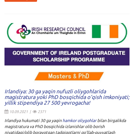
Irlandiya: 30 ga yaqin nufuzli oliygohlarida
magistratura yoki PhD bosqichida o’qish imkoniyati;
yillik stipendiya 27 500 yevrogacha!
10.09.2021 |
2371
Irlandiya hukumati 30 ga yaqin
hamkor oliygohlar
bilan birgalikda
magistratura va PhD
bosqichida izlanishlar olib borish
niyatidagi/olib borayotgan tadqiqotlarni qo’llab-quvvatlash