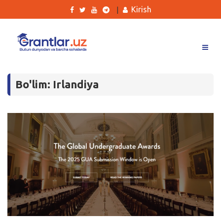
Kirish
|
Grantlar
Bo'lim: Irlandiya
Tanlovlar
Ishlar
Kurslar
Blog
Yana
Qidirish