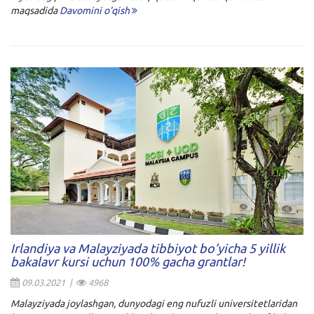
maqsadida
Davomini o'qish
Irlandiya va Malayziyada tibbiyot bo’yicha 5 yillik
bakalavr kursi uchun 100% gacha grantlar!
09.03.2021 |
4968
Malayziyada joylashgan, dunyodagi eng nufuzli universitetlaridan