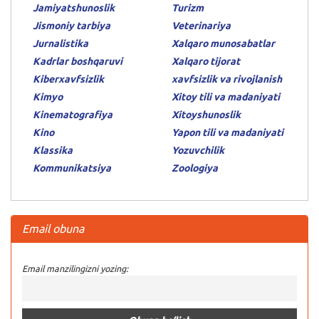
Jamiyatshunoslik
Turizm
Jismoniy tarbiya
Veterinariya
Jurnalistika
Xalqaro munosabatlar
Kadrlar boshqaruvi
Xalqaro tijorat
Kiberxavfsizlik
xavfsizlik va rivojlanish
Kimyo
Xitoy tili va madaniyati
Kinematografiya
Xitoyshunoslik
Kino
Yapon tili va madaniyati
Klassika
Yozuvchilik
Kommunikatsiya
Zoologiya
Email obuna
Email manzilingizni yozing: