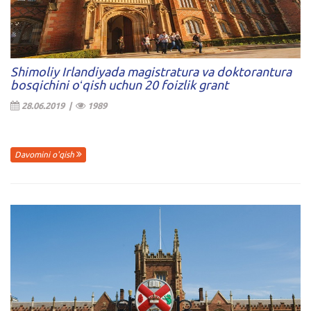
Shimoliy Irlandiyada magistratura va doktorantura
bosqichini oʻqish uchun 20 foizlik grant
28.06.2019 |
1989
Davomini o'qish