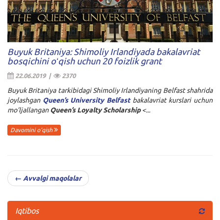
Buyuk Britaniya: Shimoliy Irlandiyada bakalavriat
bosqichini oʻqish uchun 20 foizlik grant
22.06.2019 |
2370
Buyuk Britaniya tarkibidagi Shimoliy Irlandiyaning Belfast shahrida
joylashgan
Queen’s University Belfast
bakalavriat kurslari uchun
mo’ljallangan
Queen’s Loyalty Scholarship
<...
Davomini o'qish
← Avvalgi maqolalar
Iqtibos