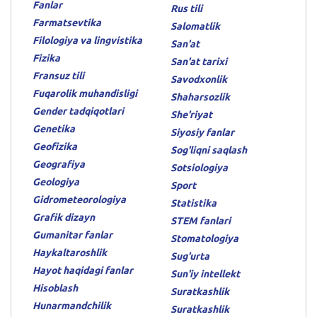
Fanlar
Rus tili
Farmatsevtika
Salomatlik
Filologiya va lingvistika
San'at
Fizika
San'at tarixi
Fransuz tili
Savodxonlik
Fuqarolik muhandisligi
Shaharsozlik
Gender tadqiqotlari
She'riyat
Genetika
Siyosiy fanlar
Geofizika
Sog'liqni saqlash
Geografiya
Sotsiologiya
Geologiya
Sport
Gidrometeorologiya
Statistika
Grafik dizayn
STEM fanlari
Gumanitar fanlar
Stomatologiya
Haykaltaroshlik
Sug'urta
Hayot haqidagi fanlar
Sun'iy intellekt
Hisoblash
Suratkashlik
Hunarmandchilik
Suratkashlik