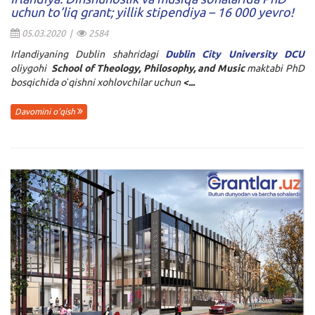
uchun to’liq grant; yillik stipendiya – 16 000 yevro!
05.03.2020 |
2584
Irlandiyaning Dublin shahridagi
Dublin City University DCU
oliygohi
School of Theology, Philosophy, and Music
maktabi PhD
bosqichida oʻqishni xohlovchilar uchun
<...
Davomini o'qish