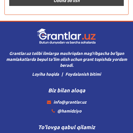
Grantlar.uz tolibi ilmlarga mashriqdan mag’ribgacha bo’lgan
mamlakatlarda bepul ta’lim olish uchun grant topishda yordam
beradi.
Loyiha haqida
Foydalanish bitimi
Biz bilan aloqa
info@grantlar.uz
@hamidziyo
To'lovga qabul qilamiz