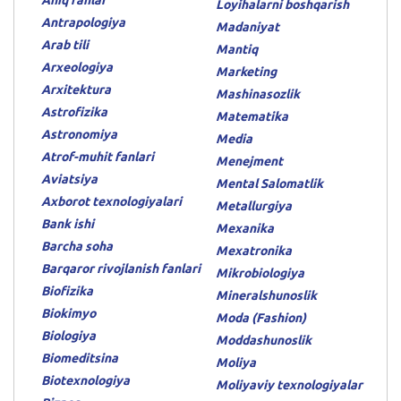
Loyihalarni boshqarish
Antrapologiya
Madaniyat
Arab tili
Mantiq
Arxeologiya
Marketing
Arxitektura
Mashinasozlik
Astrofizika
Matematika
Astronomiya
Media
Atrof-muhit fanlari
Menejment
Aviatsiya
Mental Salomatlik
Axborot texnologiyalari
Metallurgiya
Bank ishi
Mexanika
Barcha soha
Mexatronika
Barqaror rivojlanish fanlari
Mikrobiologiya
Biofizika
Mineralshunoslik
Biokimyo
Moda (Fashion)
Biologiya
Moddashunoslik
Biomeditsina
Moliya
Biotexnologiya
Moliyaviy texnologiyalar