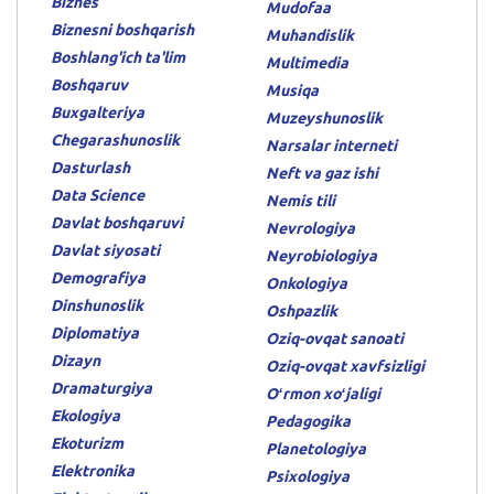
Biznes
Mudofaa
Biznesni boshqarish
Muhandislik
Boshlang'ich ta'lim
Multimedia
Boshqaruv
Musiqa
Buxgalteriya
Muzeyshunoslik
Chegarashunoslik
Narsalar interneti
Dasturlash
Neft va gaz ishi
Data Science
Nemis tili
Davlat boshqaruvi
Nevrologiya
Davlat siyosati
Neyrobiologiya
Demografiya
Onkologiya
Dinshunoslik
Oshpazlik
Diplomatiya
Oziq-ovqat sanoati
Dizayn
Oziq-ovqat xavfsizligi
Dramaturgiya
Oʻrmon xoʻjaligi
Ekologiya
Pedagogika
Ekoturizm
Planetologiya
Elektronika
Psixologiya