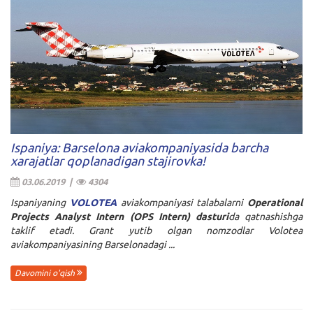
Ispaniya: Barselona aviakompaniyasida barcha
xarajatlar qoplanadigan stajirovka!
03.06.2019 |
4304
Ispaniyaning
VOLOTEA
aviakompaniyasi talabalarni
Operational
Projects Analyst Intern (OPS Intern) dasturi
da qatnashishga
taklif etadi. Grant yutib olgan nomzodlar Volotea
aviakompaniyasining Barselonadagi ...
Davomini o'qish