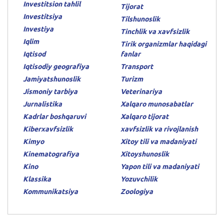
Investitsion tahlil
Tijorat
Investitsiya
Tilshunoslik
Investiya
Tinchlik va xavfsizlik
Iqlim
Tirik organizmlar haqidagi
Iqtisod
fanlar
Iqtisodiy geografiya
Transport
Jamiyatshunoslik
Turizm
Jismoniy tarbiya
Veterinariya
Jurnalistika
Xalqaro munosabatlar
Kadrlar boshqaruvi
Xalqaro tijorat
Kiberxavfsizlik
xavfsizlik va rivojlanish
Kimyo
Xitoy tili va madaniyati
Kinematografiya
Xitoyshunoslik
Kino
Yapon tili va madaniyati
Klassika
Yozuvchilik
Kommunikatsiya
Zoologiya