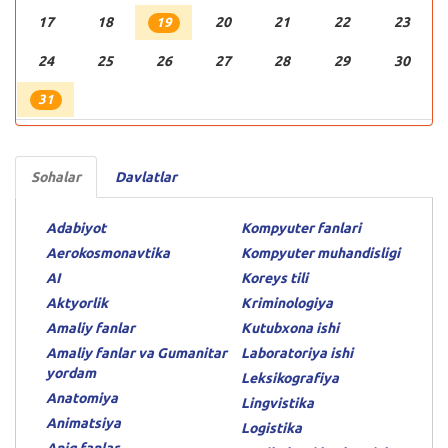
17
18
20
21
22
23
19
24
25
26
27
28
29
30
31
Sohalar
Davlatlar
Adabiyot
Kompyuter fanlari
Aerokosmonavtika
Kompyuter muhandisligi
AI
Koreys tili
Aktyorlik
Kriminologiya
Amaliy fanlar
Kutubxona ishi
Amaliy fanlar va Gumanitar
Laboratoriya ishi
yordam
Leksikografiya
Anatomiya
Lingvistika
Animatsiya
Logistika
Aniq fanlar