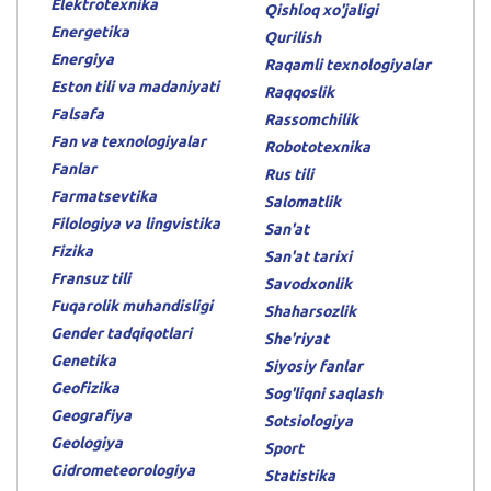
Elektrotexnika
Qishloq xo'jaligi
Energetika
Qurilish
Energiya
Raqamli texnologiyalar
Eston tili va madaniyati
Raqqoslik
Falsafa
Rassomchilik
Fan va texnologiyalar
Robototexnika
Fanlar
Rus tili
Farmatsevtika
Salomatlik
Filologiya va lingvistika
San'at
Fizika
San'at tarixi
Fransuz tili
Savodxonlik
Fuqarolik muhandisligi
Shaharsozlik
Gender tadqiqotlari
She'riyat
Genetika
Siyosiy fanlar
Geofizika
Sog'liqni saqlash
Geografiya
Sotsiologiya
Geologiya
Sport
Gidrometeorologiya
Statistika