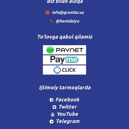
Biz bilan aloqa
info@grantlar.uz
@hamidziyo
To'lovga qabul qilamiz
Ijtimoiy tarmoqlarda
Facebook
Twitter
YouTube
Telegram