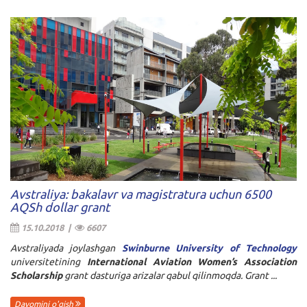
Avstraliya: bakalavr va magistratura uchun 6500
AQSh dollar grant
15.10.2018 |
6607
Avstraliyada joylashgan
Swinburne University of Technology
universitetining
International Aviation Women’s Association
Scholarship
grant dasturiga arizalar qabul qilinmoqda. Grant ...
Davomini o'qish