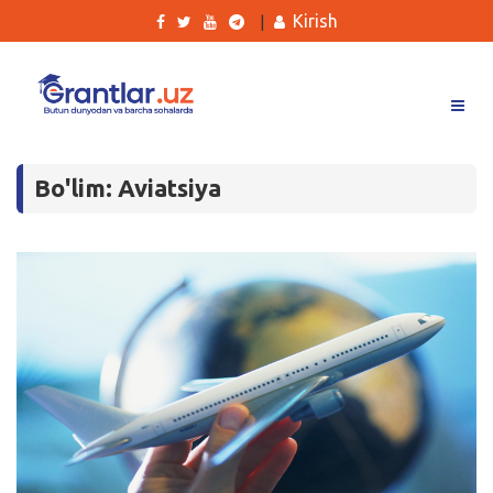
Kirish
|
Grantlar
Bo'lim: Aviatsiya
Tanlovlar
Ishlar
Kurslar
Blog
Yana
Qidirish