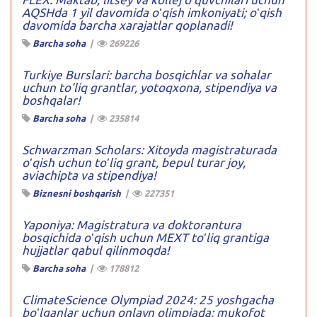
AQSHda 1 yil davomida oʻqish imkoniyati; oʻqish
davomida barcha xarajatlar qoplanadi!
Barcha soha
|
269226
Turkiye Burslari: barcha bosqichlar va sohalar
uchun to’liq grantlar, yotoqxona, stipendiya va
boshqalar!
Barcha soha
|
235814
Schwarzman Scholars: Xitoyda magistraturada
oʻqish uchun toʻliq grant, bepul turar joy,
aviachipta va stipendiya!
Biznesni boshqarish
|
227351
Yaponiya: Magistratura va doktorantura
bosqichida oʻqish uchun MEXT toʻliq grantiga
hujjatlar qabul qilinmoqda!
Barcha soha
|
178812
ClimateScience Olympiad 2024: 25 yoshgacha
boʻlganlar uchun onlayn olimpiada: mukofot