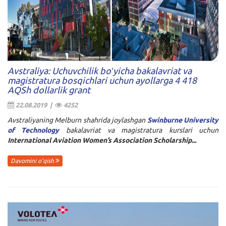
Avstraliya: Uchuvchilik boʻyicha bakalavriat va
magistratura bosqichlari uchun ayollarga 4 418
AQSh dollarlik grant
22.08.2019 |
4252
Avstraliyaning Melburn shahrida joylashgan
Swinburne University
of Technology
bakalavriat va magistratura kurslari uchun
International Aviation Women’s Association Scholarship
...
Davomini o'qish