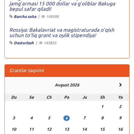
jamgʻarmasi 15 000 dollar va gʻoliblar Bakuga
bepul safar qiladi!
Barcha soha
|
149598
Rossiya: Bakalavriat va magistraturada o’qish
uchun to’liq grant va oylik stipendiya!
Dasturlash
|
143825
Grantlar taqvimi
Avgust 2026
Du
Se
Ch
Pa
Ju
Sh
Ya
1
2
3
4
5
7
8
9
6
10
11
12
13
14
15
16