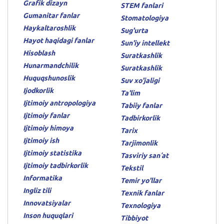
Grafik dizayn
STEM fanlari
Gumanitar fanlar
Stomatologiya
Haykaltaroshlik
Sug'urta
Hayot haqidagi fanlar
Sun'iy intellekt
Hisoblash
Suratkashlik
Hunarmandchilik
Suratkashlik
Huquqshunoslik
Suv xo'jaligi
Ijodkorlik
Ta'lim
Ijtimoiy antropologiya
Tabiiy fanlar
Ijtimoiy fanlar
Tadbirkorlik
Ijtimoiy himoya
Tarix
Ijtimoiy ish
Tarjimonlik
Ijtimoiy statistika
Tasviriy sanʼat
Ijtimoiy tadbirkorlik
Tekstil
Informatika
Temir yo'llar
Ingliz tili
Texnik fanlar
Innovatsiyalar
Texnologiya
Inson huquqlari
Tibbiyot