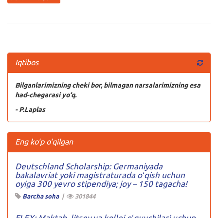
Iqtibos
Bilganlarimizning cheki bor, bilmagan narsalarimizning esa
had-chegarasi yo‘q.
- P.Laplas
Eng ko'p o'qilgan
Deutschland Scholarship: Germaniyada
bakalavriat yoki magistraturada oʻqish uchun
oyiga 300 yevro stipendiya; joy – 150 tagacha!
Barcha soha
|
301844
FLEX: Maktab, litsey va kollej oʻquvchilari uchun