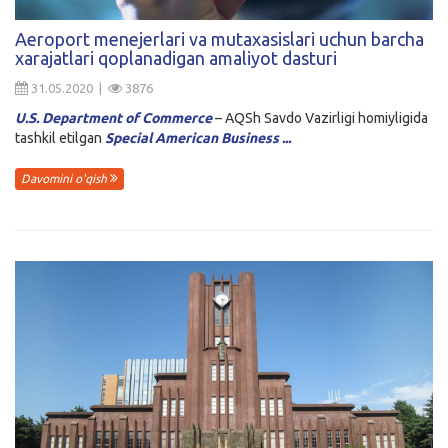
Kirish
Aeroport menejerlari va mutaxasislari uchun barcha
xarajatlari qoplanadigan amaliyot dasturi
31.05.2020 |
3876
U.S. Department of Commerce
– AQSh Savdo Vazirligi homiyligida
tashkil etilgan
Special American Business ...
Davomini o'qish