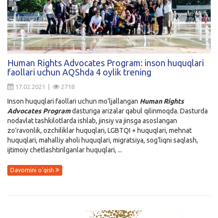
Human Rights Advocates Program: inson huquqlari
faollari uchun AQShda 4 oylik trening
17.02.2021 |
2718
Inson huquqlari faollari uchun mo’ljallangan
Human Rights
Advocates Program
dasturiga arizalar qabul qilinmoqda. Dasturda
nodavlat tashkilotlarda ishlab, jinsiy va jinsga asoslangan
zo’ravonlik, ozchiliklar huquqlari, LGBTQI + huquqlari, mehnat
huquqlari, mahalliy aholi huquqlari, migratsiya, sog’liqni saqlash,
ijtimoiy chetlashtirilganlar huquqlari, ...
Davomini o'qish