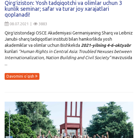
Qirgʻiziston: Yosh tadqiqotchi va olimlar uchun 3
kunlik seminar; safar va turar joy xarajatlari
Kirish
qoplanadi!
08.07.2021 |
3883
Qirgʻizistondagi OSCE Akademiyasi Germaniyaning Sharq va Leibniz
Janubi-sharq tadqiqotlari instituti bilan hamkorlikda yosh
akademiklar va olimlar uchun Bishkekda
2021-yilning 4-6-oktyabr
kunlari
“Human Rights in Central Asia: Troubled Nexuses between
Internationalization, Nation Building and Civil Society”
mavzusida
...
Davomini o'qish