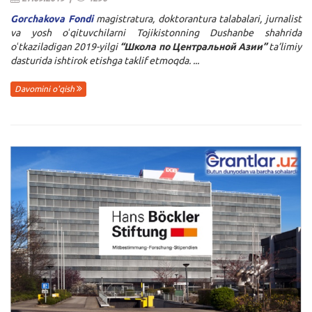
Gorchakova Fondi
magistratura, doktorantura talabalari, jurnalist
va yosh oʻqituvchilarni Tojikistonning Dushanbe shahrida
oʻtkaziladigan 2019-yilgi
“Школа по Центральной Азии”
ta’limiy
dasturida ishtirok etishga taklif etmoqda. ...
Davomini o'qish