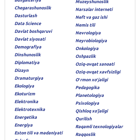
Muzeyshunoslik
Chegarashunoslik
Narsalar interneti
Dasturlash
Neft va gaz ishi
Data Science
Nemis tili
Davlat boshqaruvi
Nevrologiya
Davlat siyosati
Neyrobiologiya
Demografiya
Onkologiya
Dinshunoslik
Oshpazlik
Diplomatiya
Oziq-ovqat sanoati
Dizayn
Oziq-ovqat xavfsizligi
Dramaturgiya
Oʻrmon xoʻjaligi
Ekologiya
Pedagogika
Ekoturizm
Planetologiya
Elektronika
Psixologiya
Elektrotexnika
Qishloq xo'jaligi
Energetika
Qurilish
Energiya
Raqamli texnologiyalar
Eston tili va madaniyati
Raqqoslik