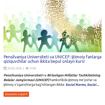
Pensilvaniya Universiteti va UNICEF: ijtimoiy fanlarga
qiziquvchilar uchun ikkita bepul onlayn kurs!
30.05.2020 |
3740
Pensilvaniya Universiteti
va
Birlashgan Millatlar Tashkilotining
Bolalar Jamg’armasi (UNICEF)
hamkorlikda ijtimoiy me’yorlar va
ijtimoiy o’zgarishlarga bag’ishlangan ikkita:
Social Norms, Social ...
Davomini o'qish