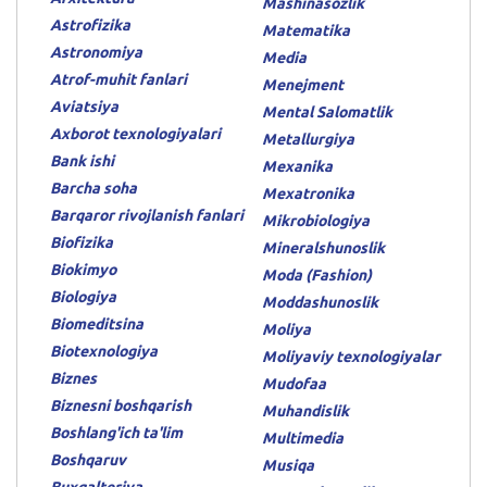
Mashinasozlik
Astrofizika
Matematika
Astronomiya
Media
Atrof-muhit fanlari
Menejment
Aviatsiya
Mental Salomatlik
Axborot texnologiyalari
Metallurgiya
Bank ishi
Mexanika
Barcha soha
Mexatronika
Barqaror rivojlanish fanlari
Mikrobiologiya
Biofizika
Mineralshunoslik
Biokimyo
Moda (Fashion)
Biologiya
Moddashunoslik
Biomeditsina
Moliya
Biotexnologiya
Moliyaviy texnologiyalar
Biznes
Mudofaa
Biznesni boshqarish
Muhandislik
Boshlang'ich ta'lim
Multimedia
Boshqaruv
Musiqa
Buxgalteriya