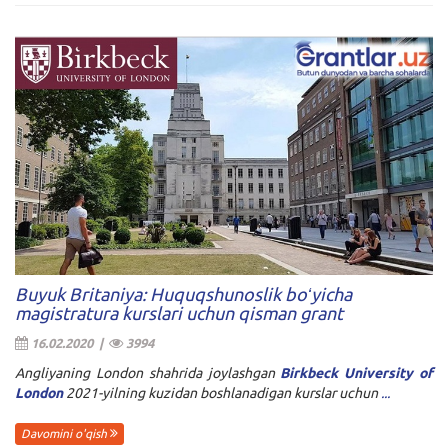
Buyuk Britaniya: Huquqshunoslik boʻyicha
magistratura kurslari uchun qisman grant
16.02.2020 |
3994
Angliyaning London shahrida joylashgan
Birkbeck University of
London
2021-yilning kuzidan boshlanadigan kurslar uchun
...
Davomini o'qish