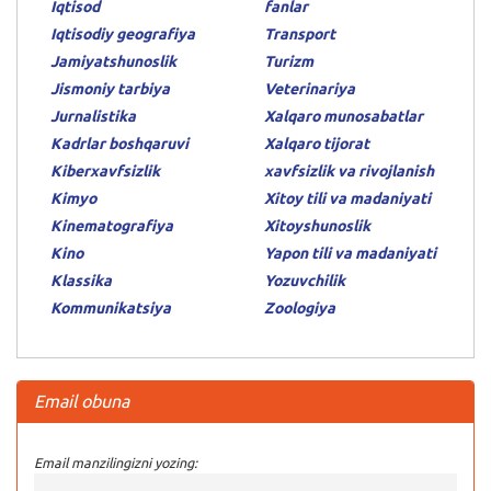
Iqtisod
fanlar
Iqtisodiy geografiya
Transport
Jamiyatshunoslik
Turizm
Jismoniy tarbiya
Veterinariya
Jurnalistika
Xalqaro munosabatlar
Kadrlar boshqaruvi
Xalqaro tijorat
Kiberxavfsizlik
xavfsizlik va rivojlanish
Kimyo
Xitoy tili va madaniyati
Kinematografiya
Xitoyshunoslik
Kino
Yapon tili va madaniyati
Klassika
Yozuvchilik
Kommunikatsiya
Zoologiya
Email obuna
Email manzilingizni yozing: