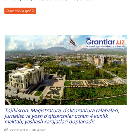
Davomini o'qish
Tojikiston: Magistratura, doktorantura talabalari,
jurnalist va yosh oʻqituvchilar uchun 4 kunlik
maktab; yashash xarajatlari qoplanadi!
27.09.2019 |
4290