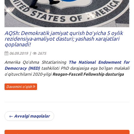
AQSh: Demokratik jamiyat qurish boʻyicha 5 oylik
rezidensiya-amaliyot dasturi; yashash xarajatlari
qoplanadi!
06.09.2019 |
2675
Amerika Qoʻshma Shtatlarining
The National Endowment for
Democracy (NED)
tashkiloti PhD darajasiga ega boʻlgan malakali
oʻqituvchilarni 2020-yilgi
Reagan-Fascell Fellowship dasturiga
Davomini o'qish
← Avvalgi maqolalar