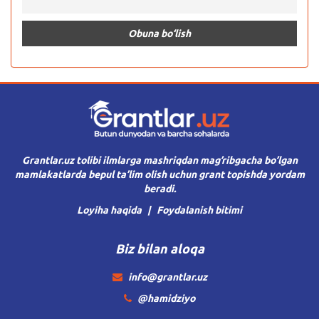
Grantlar.uz tolibi ilmlarga mashriqdan mag’ribgacha bo’lgan
mamlakatlarda bepul ta’lim olish uchun grant topishda yordam
beradi.
Loyiha haqida
Foydalanish bitimi
Biz bilan aloqa
info@grantlar.uz
@hamidziyo