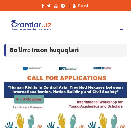
Kirish
|
Grantlar
Bo'lim: Inson huquqlari
Tanlovlar
Ishlar
Kurslar
Blog
Yana
Qidirish