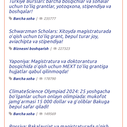
Turkiye Burslari: barcha bosqichlar va sohalar
uchun to’liq grantlar, yotoqxona, stipendiya va
boshqalar!
Barcha soha
|
235777
Schwarzman Scholars: Xitoyda magistraturada
oʻqish uchun toʻliq grant, bepul turar joy,
aviachipta va stipendiya!
Biznesni boshqarish
|
227323
Yaponiya: Magistratura va doktorantura
bosqichida oʻqish uchun MEXT toʻliq grantiga
hujjatlar qabul qilinmoqda!
Barcha soha
|
178790
ClimateScience Olympiad 2024: 25 yoshgacha
boʻlganlar uchun onlayn olimpiada: mukofot
jamgʻarmasi 15 000 dollar va gʻoliblar Bakuga
bepul safar qiladi!
Barcha soha
|
149569
Rossiya: Bakalavriat va magistraturada o’qish