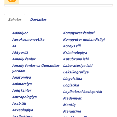
Sohalar
Davlatlar
Adabiyot
Kompyuter fanlari
Aerokosmonavtika
Kompyuter muhandisligi
AI
Koreys tili
Aktyorlik
Kriminologiya
Amaliy fanlar
Kutubxona ishi
Amaliy fanlar va Gumanitar
Laboratoriya ishi
yordam
Leksikografiya
Anatomiya
Lingvistika
Animatsiya
Logistika
Aniq fanlar
Loyihalarni boshqarish
Antrapologiya
Madaniyat
Arab tili
Mantiq
Arxeologiya
Marketing
Arxitektura