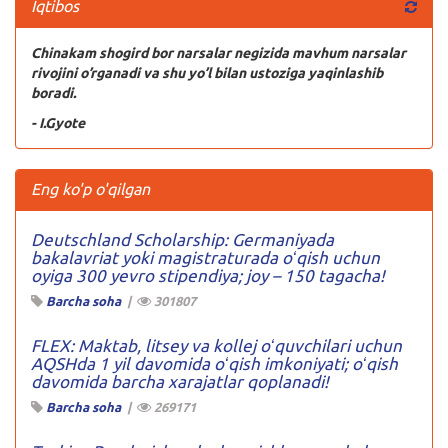
Iqtibos
Chinakam shogird bor narsalar negizida mavhum narsalar
rivojini o’rganadi va shu yo’l bilan ustoziga yaqinlashib
boradi.
- I.Gyote
Eng ko'p o'qilgan
Deutschland Scholarship: Germaniyada
bakalavriat yoki magistraturada oʻqish uchun
oyiga 300 yevro stipendiya; joy – 150 tagacha!
Barcha soha
|
301807
FLEX: Maktab, litsey va kollej oʻquvchilari uchun
AQSHda 1 yil davomida oʻqish imkoniyati; oʻqish
davomida barcha xarajatlar qoplanadi!
Barcha soha
|
269171