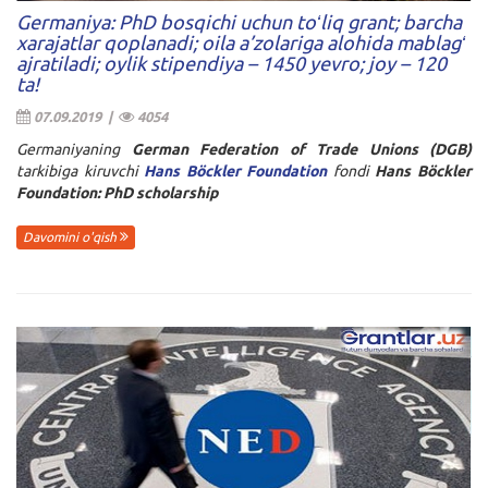
Germaniya: PhD bosqichi uchun toʻliq grant; barcha
xarajatlar qoplanadi; oila a’zolariga alohida mablagʻ
ajratiladi; oylik stipendiya – 1450 yevro; joy – 120
ta!
07.09.2019 |
4054
Germaniyaning
German Federation of Trade Unions (DGB)
tarkibiga kiruvchi
Hans Böckler Foundation
fondi
Hans Böckler
Foundation: PhD scholarship
Davomini o'qish