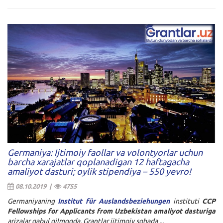
Germaniya: Ijtimoiy faollar va volontyorlar uchun
barcha xarajatlar qoplanadigan 12 haftagacha
amaliyot dasturi; oylik stipendiya – 550 yevro!
08.10.2019 |
4755
Germaniyaning
Institut für Auslandsbeziehungen
instituti
CCP
Fellowships for Applicants from Uzbekistan amaliyot dasturiga
arizalar qabul qilmoqda. Grantlar ijtimoiy sohada ...