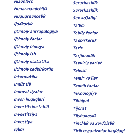
Hisoblash
Suratkashlik
Hunarmandchilik
Suratkashlik
Huquqshunoslik
Suv xo'jaligi
Ijodkorlik
Ta'lim
Ijtimoiy antropologiya
Tabiiy fanlar
Ijtimoiy fanlar
Tadbirkorlik
Ijtimoiy himoya
Tarix
Ijtimoiy ish
Tarjimonlik
Ijtimoiy statistika
Tasviriy sanʼat
Ijtimoiy tadbirkorlik
Tekstil
Informatika
Temir yo'llar
Ingliz tili
Texnik fanlar
Innovatsiyalar
Texnologiya
Inson huquqlari
Tibbiyot
Investitsion tahlil
Tijorat
Investitsiya
Tilshunoslik
Investiya
Tinchlik va xavfsizlik
Iqlim
Tirik organizmlar haqidagi