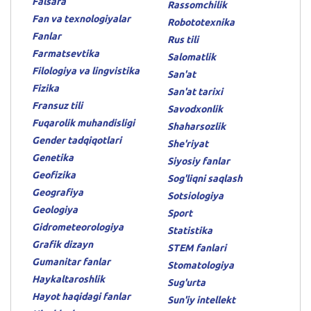
Falsafa
Rassomchilik
Fan va texnologiyalar
Robototexnika
Fanlar
Rus tili
Farmatsevtika
Salomatlik
Filologiya va lingvistika
San'at
Fizika
San'at tarixi
Fransuz tili
Savodxonlik
Fuqarolik muhandisligi
Shaharsozlik
Gender tadqiqotlari
She'riyat
Genetika
Siyosiy fanlar
Geofizika
Sog'liqni saqlash
Geografiya
Sotsiologiya
Geologiya
Sport
Gidrometeorologiya
Statistika
Grafik dizayn
STEM fanlari
Gumanitar fanlar
Stomatologiya
Haykaltaroshlik
Sug'urta
Hayot haqidagi fanlar
Sun'iy intellekt