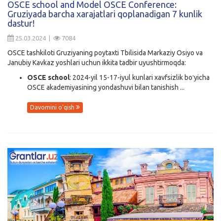
OSCE school and Model OSCE Conference:
Gruziyada barcha xarajatlari qoplanadigan 7 kunlik
Kirish
dastur!
25.03.2024 |
7084
OSCE tashkiloti Gruziyaning poytaxti Tbilisida Markaziy Osiyo va
Janubiy Kavkaz yoshlari uchun ikkita tadbir uyushtirmoqda:
OSCE school
: 2024-yil 15-17-iyul kunlari xavfsizlik boʻyicha
OSCE akademiyasining yondashuvi bilan tanishish ...
Davomini o'qish