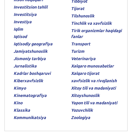
Tibbiyot
Investitsion tahlil
Tijorat
Investitsiya
Tilshunoslik
Investiya
Tinchlik va xavfsizlik
Iqlim
Tirik organizmlar haqidagi
Iqtisod
fanlar
Iqtisodiy geografiya
Transport
Jamiyatshunoslik
Turizm
Jismoniy tarbiya
Veterinariya
Jurnalistika
Xalqaro munosabatlar
Kadrlar boshqaruvi
Xalqaro tijorat
Kiberxavfsizlik
xavfsizlik va rivojlanish
Kimyo
Xitoy tili va madaniyati
Kinematografiya
Xitoyshunoslik
Kino
Yapon tili va madaniyati
Klassika
Yozuvchilik
Kommunikatsiya
Zoologiya