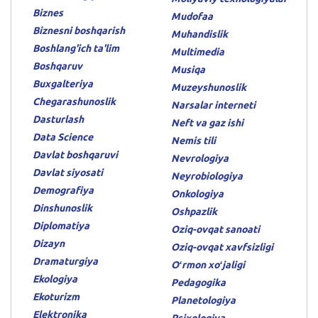
Biznes
Mudofaa
Biznesni boshqarish
Muhandislik
Boshlang'ich ta'lim
Multimedia
Boshqaruv
Musiqa
Buxgalteriya
Muzeyshunoslik
Chegarashunoslik
Narsalar interneti
Dasturlash
Neft va gaz ishi
Data Science
Nemis tili
Davlat boshqaruvi
Nevrologiya
Davlat siyosati
Neyrobiologiya
Demografiya
Onkologiya
Dinshunoslik
Oshpazlik
Diplomatiya
Oziq-ovqat sanoati
Dizayn
Oziq-ovqat xavfsizligi
Dramaturgiya
Oʻrmon xoʻjaligi
Ekologiya
Pedagogika
Ekoturizm
Planetologiya
Elektronika