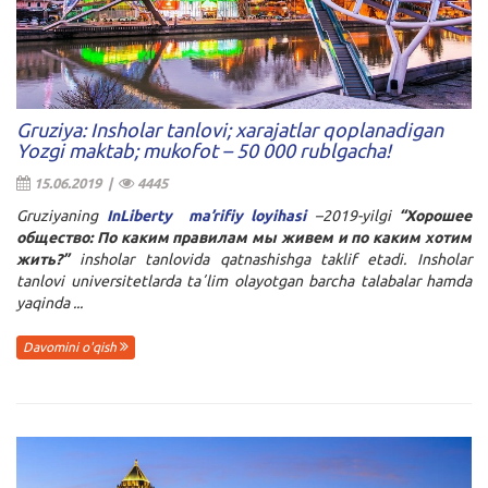
Gruziya: Insholar tanlovi; xarajatlar qoplanadigan
Yozgi maktab; mukofot – 50 000 rublgacha!
15.06.2019 |
4445
Gruziyaning
InLiberty ma’rifiy loyihasi
–2019-yilgi
“Хорошее
общество: По каким правилам мы живем и по каким хотим
жить?”
insholar tanlovida qatnashishga taklif etadi. Insholar
tanlovi universitetlarda taʼlim olayotgan barcha talabalar hamda
yaqinda ...
Davomini o'qish