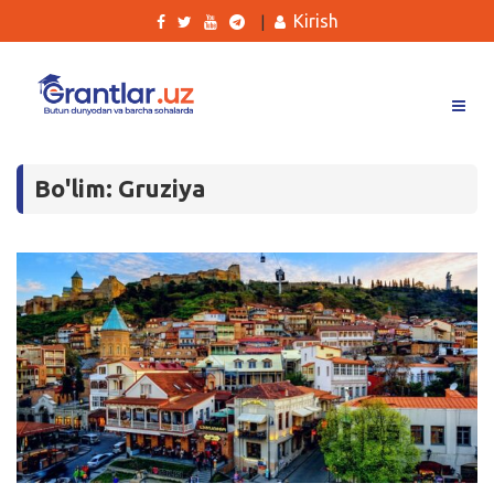
Kirish
|
Grantlar
Bo'lim: Gruziya
Tanlovlar
Ishlar
Kurslar
Blog
Yana
Qidirish