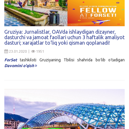
Gruziya: Jurnalistlar, OAVda ishlaydigan dizayner,
dasturchi va jamoat faollari uchun 3 haftalik amaliyot
dasturi; xarajatlar to‘liq yoki qisman qoplanadi!
23.01.2020 |
1951
ForSet
tashkiloti Gruziyaning Tbilisi shahrida boʻlib oʻtadigan
Davomini o'qish