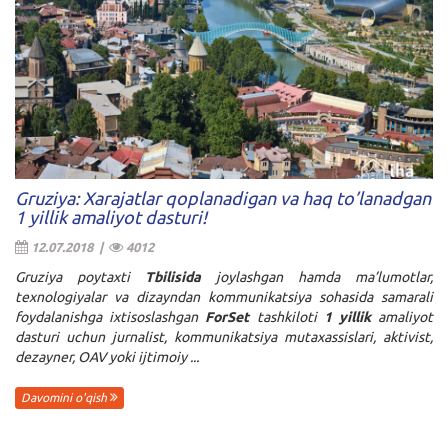
Gruziya: Xarajatlar qoplanadigan va haq to’lanadgan
1 yillik amaliyot dasturi!
12.07.2018 |
4012
Gruziya poytaxti
Tbilisida
joylashgan hamda ma’lumotlar,
texnologiyalar va dizayndan kommunikatsiya sohasida samarali
foydalanishga ixtisoslashgan
ForSet
tashkiloti
1 yillik
amaliyot
dasturi uchun jurnalist, kommunikatsiya mutaxassislari, aktivist,
dezayner, OAV yoki ijtimoiy ...
Davomini o'qish