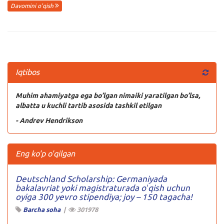
Davomini o'qish
Iqtibos
Muhim ahamiyatga ega bo’lgan nimaiki yaratilgan bo’lsa,
albatta u kuchli tartib asosida tashkil etilgan
- Andrev Hendrikson
Eng ko'p o'qilgan
Deutschland Scholarship: Germaniyada
bakalavriat yoki magistraturada oʻqish uchun
oyiga 300 yevro stipendiya; joy – 150 tagacha!
Barcha soha
|
301978