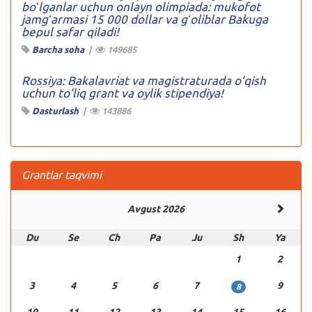
boʻlganlar uchun onlayn olimpiada: mukofot
jamgʻarmasi 15 000 dollar va gʻoliblar Bakuga
bepul safar qiladi!
Barcha soha
|
149685
Rossiya: Bakalavriat va magistraturada o’qish
uchun to’liq grant va oylik stipendiya!
Dasturlash
|
143886
Grantlar taqvimi
Avgust 2026
Du
Se
Ch
Pa
Ju
Sh
Ya
1
2
3
4
5
6
7
9
8