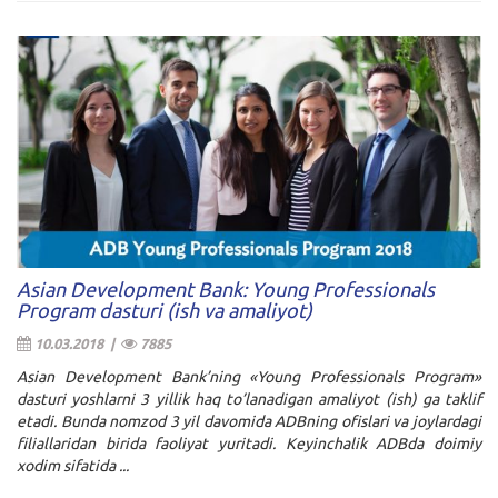
Asian Development Bank: Young Professionals
Program dasturi (ish va amaliyot)
10.03.2018 |
7885
Asian Development Bank’ning «Young Professionals Program»
dasturi yoshlarni 3 yillik haq to’lanadigan amaliyot (ish) ga taklif
etadi. Bunda nomzod 3 yil davomida ADBning ofislari va joylardagi
filiallaridan birida faoliyat yuritadi. Keyinchalik ADBda doimiy
xodim sifatida ...