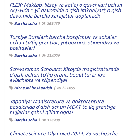
FLEX: Maktab, litsey va kollej oʻquvchilari uchun
AQSHda 1 yil davomida oʻqish imkoniyati; oʻqish
davomida barcha xarajatlar qoplanadi!
Barcha soha
|
269420
Turkiye Burslari: barcha bosqichlar va sohalar
uchun to’liq grantlar, yotoqxona, stipendiya va
boshqalar!
Barcha soha
|
236020
Schwarzman Scholars: Xitoyda magistraturada
oʻqish uchun toʻliq grant, bepul turar joy,
aviachipta va stipendiya!
Biznesni boshqarish
|
227455
Yaponiya: Magistratura va doktorantura
bosqichida oʻqish uchun MEXT toʻliq grantiga
hujjatlar qabul qilinmoqda!
Barcha soha
|
178900
ClimateScience Olympiad 2024: 25 yoshgacha