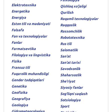
Psixologiya
Elektrotexnika
Qishloq xo'jaligi
Energetika
Qurilish
Energiya
Raqamli texnologiyalar
Eston tili va madaniyati
Raqqoslik
Falsafa
Rassomchilik
Fan va texnologiyalar
Robototexnika
Fanlar
Rus tili
Farmatsevtika
Salomatlik
Filologiya va lingvistika
San'at
Fizika
San'at tarixi
Fransuz tili
Savodxonlik
Fuqarolik muhandisligi
Shaharsozlik
Gender tadqiqotlari
She'riyat
Genetika
Siyosiy fanlar
Geofizika
Sog'liqni saqlash
Geografiya
Sotsiologiya
Geologiya
Sport
Gidrometeorologiya