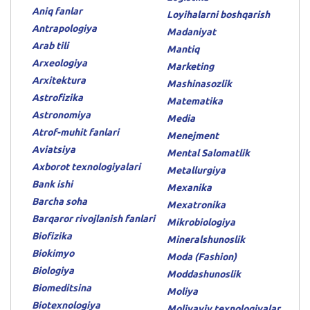
Aniq fanlar
Loyihalarni boshqarish
Antrapologiya
Madaniyat
Arab tili
Mantiq
Arxeologiya
Marketing
Arxitektura
Mashinasozlik
Astrofizika
Matematika
Astronomiya
Media
Atrof-muhit fanlari
Menejment
Aviatsiya
Mental Salomatlik
Axborot texnologiyalari
Metallurgiya
Bank ishi
Mexanika
Barcha soha
Mexatronika
Barqaror rivojlanish fanlari
Mikrobiologiya
Biofizika
Mineralshunoslik
Biokimyo
Moda (Fashion)
Biologiya
Moddashunoslik
Biomeditsina
Moliya
Biotexnologiya
Moliyaviy texnologiyalar