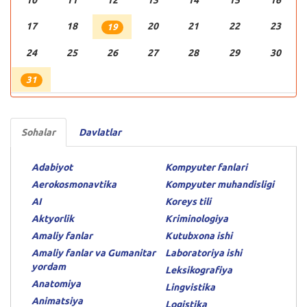
10
11
12
13
14
15
16
17
18
20
21
22
23
19
24
25
26
27
28
29
30
31
Sohalar
Davlatlar
Adabiyot
Kompyuter fanlari
Aerokosmonavtika
Kompyuter muhandisligi
AI
Koreys tili
Aktyorlik
Kriminologiya
Amaliy fanlar
Kutubxona ishi
Amaliy fanlar va Gumanitar
Laboratoriya ishi
yordam
Leksikografiya
Anatomiya
Lingvistika
Animatsiya
Logistika