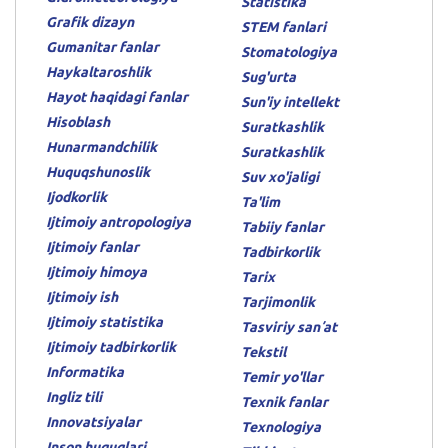
Statistika
Grafik dizayn
STEM fanlari
Gumanitar fanlar
Stomatologiya
Haykaltaroshlik
Sug'urta
Hayot haqidagi fanlar
Sun'iy intellekt
Hisoblash
Suratkashlik
Hunarmandchilik
Suratkashlik
Huquqshunoslik
Suv xo'jaligi
Ijodkorlik
Ta'lim
Ijtimoiy antropologiya
Tabiiy fanlar
Ijtimoiy fanlar
Tadbirkorlik
Ijtimoiy himoya
Tarix
Ijtimoiy ish
Tarjimonlik
Ijtimoiy statistika
Tasviriy sanʼat
Ijtimoiy tadbirkorlik
Tekstil
Informatika
Temir yo'llar
Ingliz tili
Texnik fanlar
Innovatsiyalar
Texnologiya
Inson huquqlari