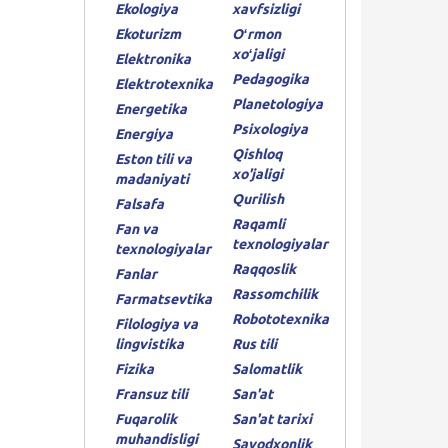
Ekologiya
xavfsizligi
Ekoturizm
Oʻrmon
xoʻjaligi
Elektronika
Pedagogika
Elektrotexnika
Planetologiya
Energetika
Psixologiya
Energiya
Qishloq
Eston tili va
xo'jaligi
madaniyati
Qurilish
Falsafa
Raqamli
Fan va
texnologiyalar
texnologiyalar
Raqqoslik
Fanlar
Rassomchilik
Farmatsevtika
Robototexnika
Filologiya va
lingvistika
Rus tili
Fizika
Salomatlik
Fransuz tili
San'at
Fuqarolik
San'at tarixi
muhandisligi
Savodxonlik