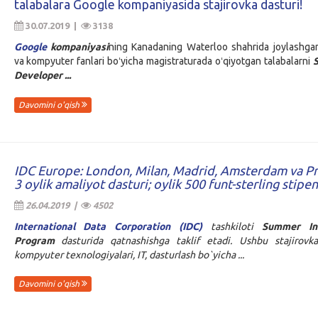
talabalara Google kompaniyasida stajirovka dasturi!
30.07.2019 |
3138
Google
kompaniyasi
ning Kanadaning Waterloo shahrida joylashgan
va kompyuter fanlari boʻyicha magistraturada oʻqiyotgan talabalarni
Developer ...
Davomini o'qish
IDC Europe: London, Milan, Madrid, Amsterdam va P
3 oylik amaliyot dasturi; oylik 500 funt-sterling stipe
26.04.2019 |
4502
International Data Corporation (IDC)
tashkiloti
Summer Int
Program
dasturida qatnashishga taklif etadi. Ushbu stajirovka
kompyuter texnologiyalari, IT, dasturlash bo`yicha ...
Davomini o'qish