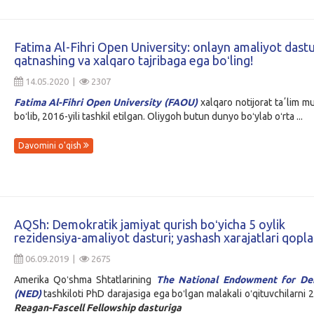
Fatima Al-Fihri Open University: onlayn amaliyot dastu
qatnashing va xalqaro tajribaga ega boʻling!
14.05.2020 |
2307
Fatima Al-Fihri Open University
(FAOU)
xalqaro notijorat taʼlim m
boʻlib, 2016-yili tashkil etilgan. Oliygoh butun dunyo boʻylab oʻrta ...
Davomini o'qish
AQSh: Demokratik jamiyat qurish boʻyicha 5 oylik
rezidensiya-amaliyot dasturi; yashash xarajatlari qopla
06.09.2019 |
2675
Amerika Qoʻshma Shtatlarining
The National Endowment for De
(NED)
tashkiloti PhD darajasiga ega boʻlgan malakali oʻqituvchilarni 2
Reagan-Fascell Fellowship dasturiga