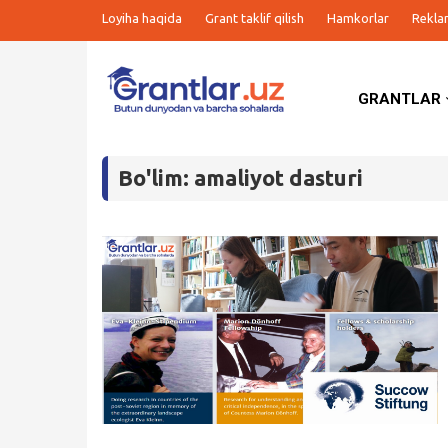
Loyiha haqida
Grant taklif qilish
Hamkorlar
Rekla
GRANTLAR
Grantlar
Bo'lim: amaliyot dasturi
Tanlovlar
Ishlar
Kurslar
Blog
Yana