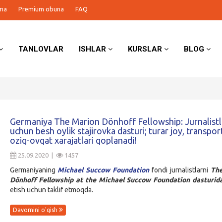
ma
Premium obuna
FAQ
TANLOVLAR
ISHLAR
KURSLAR
BLOG
Germaniya The Marion Dönhoff Fellowship: Jurnalistl
uchun besh oylik stajirovka dasturi; turar joy, transpor
oziq-ovqat xarajatlari qoplanadi!
25.09.2020 |
1457
Germaniyaning
Michael Succow Foundation
fondi jurnalistlarni
The
Dönhoff Fellowship at the Michael Succow Foundation dasturi
etish uchun taklif etmoqda.
Davomini o'qish