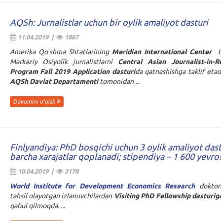
AQSh: Jurnalistlar uchun bir oylik amaliyot dasturi
11.04.2019 |
1867
Amerika Qoʻshma Shtatlarining
Meridian International Center
t
Markaziy Osiyolik jurnalistlarni
Central Asian Journalist-in-R
Program Fall 2019 Application dasturi
da qatnashishga taklif etad
AQSh Davlat Departamenti
tomonidan ...
Davomini o'qish
Finlyandiya: PhD bosqichi uchun 3 oylik amaliyot dast
barcha xarajatlar qoplanadi; stipendiya – 1 600 yevro
10.04.2019 |
3178
World Institute for Development Economics Research
doktor
tahsil olayotgan izlanuvchilardan
Visiting PhD Fellowship
dasturig
qabul qilmoqda. ...