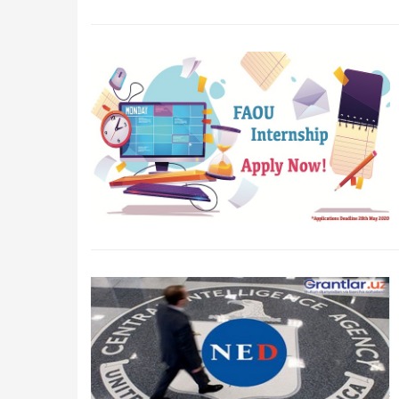
Qidirish
Kirish