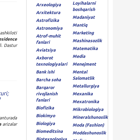
Loyihalarni
Arxeologiya
boshqarish
Arxitektura
Madaniyat
Astrofizika
Mantiq
Astronomiya
ashkiloti
Marketing
Atrof-muhit
esidence
Mashinasozlik
fanlari
i. Dastur
Matematika
Aviatsiya
Media
Axborot
texnologiyalari
Menejment
Bank ishi
Mental
Salomatlik
Barcha soha
Metallurgiya
Barqaror
uri;
rivojlanish
Mexanika
!
fanlari
Mexatronika
Biofizika
Mikrobiologiya
Biokimyo
Mineralshunoslik
anturada
Biologiya
a
arizalar
Moda (Fashion)
Biomeditsina
Moddashunoslik
Biotexnologiya