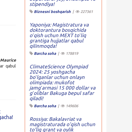
stipendiya!
Biznesni boshqarish
|
227361
Yaponiya: Magistratura va
doktorantura bosqichida
oʻqish uchun MEXT toʻliq
grantiga hujjatlar qabul
qilinmoqda!
Barcha soha
|
178819
Maurice
lar qabul
ClimateScience Olympiad
2024: 25 yoshgacha
boʻlganlar uchun onlayn
olimpiada: mukofot
jamgʻarmasi 15 000 dollar va
gʻoliblar Bakuga bepul safar
qiladi!
Barcha soha
|
149606
t
gacha!
Rossiya: Bakalavriat va
magistraturada o’qish uchun
to’liq grant va oylik