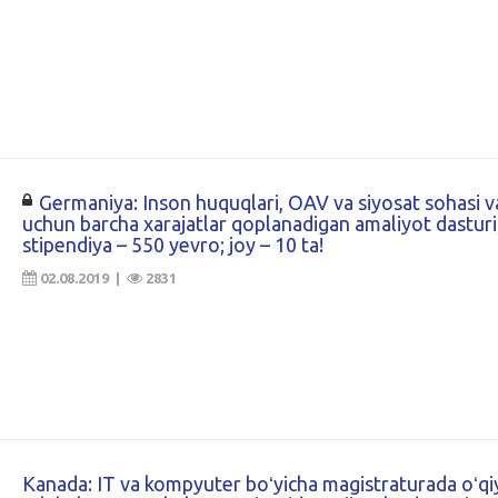
Germaniya: Inson huquqlari, OAV va siyosat sohasi va
uchun barcha xarajatlar qoplanadigan amaliyot dasturi
stipendiya – 550 yevro; joy – 10 ta!
02.08.2019 |
2831
Kanada: IT va kompyuter boʻyicha magistraturada oʻq