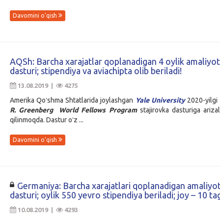
Davomini o'qish
AQSh: Barcha xarajatlar qoplanadigan 4 oylik amaliyot
dasturi; stipendiya va aviachipta olib beriladi!
13.08.2019 |
4275
Amerika Qoʻshma Shtatlarida joylashgan
Yale University
2020-yilgi
R. Greenberg World Fellows Program
stajirovka dasturiga ariza
qilinmoqda. Dastur oʻz ...
Davomini o'qish
Germaniya: Barcha xarajatlari qoplanadigan amaliyo
dasturi; oylik 550 yevro stipendiya beriladi; joy – 10 ta
10.08.2019 |
4293