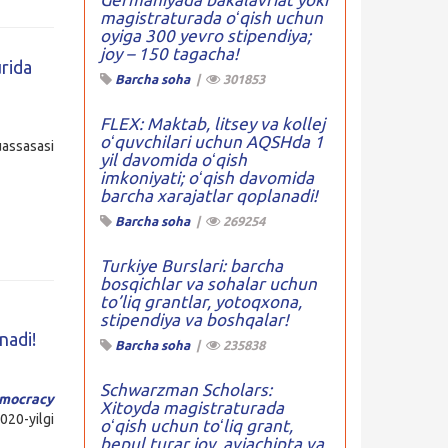
magistraturada oʻqish uchun
oyiga 300 yevro stipendiya;
joy – 150 tagacha!
rida
Barcha soha
|
301853
FLEX: Maktab, litsey va kollej
oʻquvchilari uchun AQSHda 1
uassasasi
yil davomida oʻqish
imkoniyati; oʻqish davomida
barcha xarajatlar qoplanadi!
Barcha soha
|
269254
Turkiye Burslari: barcha
bosqichlar va sohalar uchun
to’liq grantlar, yotoqxona,
stipendiya va boshqalar!
nadi!
Barcha soha
|
235838
Schwarzman Scholars:
mocracy
Xitoyda magistraturada
020-yilgi
oʻqish uchun toʻliq grant,
bepul turar joy, aviachipta va