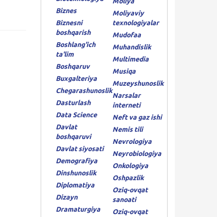
Moliya
Biznes
Moliyaviy
Biznesni
texnologiyalar
boshqarish
Mudofaa
Boshlang'ich
Muhandislik
ta'lim
Multimedia
Boshqaruv
Musiqa
Buxgalteriya
Muzeyshunoslik
Chegarashunoslik
Narsalar
Dasturlash
interneti
Data Science
Neft va gaz ishi
Davlat
Nemis tili
boshqaruvi
Nevrologiya
Davlat siyosati
Neyrobiologiya
Demografiya
Onkologiya
Dinshunoslik
Oshpazlik
Diplomatiya
Oziq-ovqat
Dizayn
sanoati
Dramaturgiya
Oziq-ovqat