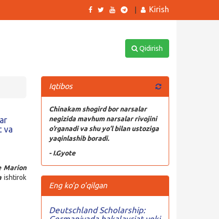
Kirish
|
Qidirish
Iqtibos
Chinakam shogird bor narsalar
ar
negizida mavhum narsalar rivojini
t va
o’rganadi va shu yo’l bilan ustoziga
yaqinlashib boradi.
- I.Gyote
 Marion
da
ishtirok
Eng ko'p o'qilgan
Deutschland Scholarship:
Germaniyada bakalavriat yoki