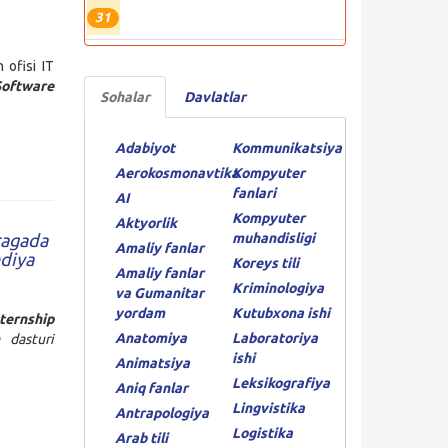
31
 ofisi IT
Software
Sohalar
Davlatlar
Adabiyot
Kommunikatsiya
Aerokosmonavtika
Kompyuter
fanlari
AI
Kompyuter
Aktyorlik
muhandisligi
ragada
Amaliy fanlar
ndiya
Koreys tili
Amaliy fanlar
Kriminologiya
va Gumanitar
yordam
Kutubxona ishi
ernship
Anatomiya
Laboratoriya
 dasturi
ishi
Animatsiya
Leksikografiya
Aniq fanlar
Lingvistika
Antrapologiya
Logistika
Arab tili