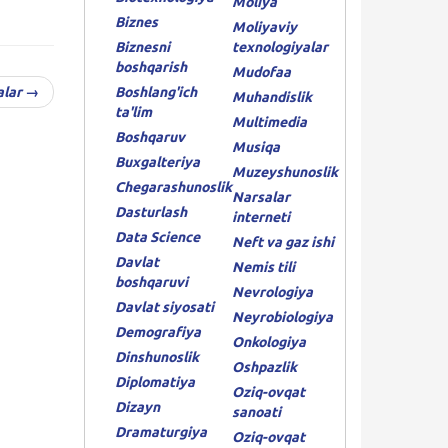
Moliya
Biznes
Moliyaviy
Biznesni
texnologiyalar
boshqarish
Mudofaa
alar →
Boshlang'ich
Muhandislik
ta'lim
Multimedia
Boshqaruv
Musiqa
Buxgalteriya
Muzeyshunoslik
Chegarashunoslik
Narsalar
Dasturlash
interneti
Data Science
Neft va gaz ishi
Davlat
Nemis tili
boshqaruvi
Nevrologiya
Davlat siyosati
Neyrobiologiya
Demografiya
Onkologiya
Dinshunoslik
Oshpazlik
Diplomatiya
Oziq-ovqat
Dizayn
sanoati
Dramaturgiya
Oziq-ovqat