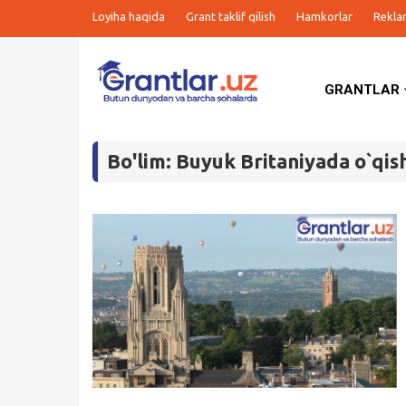
Loyiha haqida
Grant taklif qilish
Hamkorlar
Rekla
GRANTLAR
Grantlar
Bo'lim: Buyuk Britaniyada o`qis
Tanlovlar
Ishlar
Kurslar
Blog
Yana