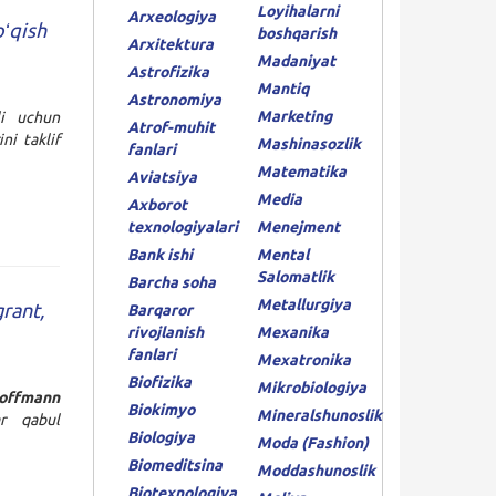
Loyihalarni
Arxeologiya
oʻqish
boshqarish
Arxitektura
Madaniyat
Astrofizika
Mantiq
Astronomiya
Marketing
li uchun
Atrof-muhit
ni taklif
Mashinasozlik
fanlari
Matematika
Aviatsiya
Media
Axborot
texnologiyalari
Menejment
Bank ishi
Mental
Salomatlik
Barcha soha
Metallurgiya
rant,
Barqaror
rivojlanish
Mexanika
fanlari
Mexatronika
Biofizika
Mikrobiologiya
offmann
Biokimyo
Mineralshunoslik
ar qabul
Biologiya
Moda (Fashion)
Biomeditsina
Moddashunoslik
Biotexnologiya