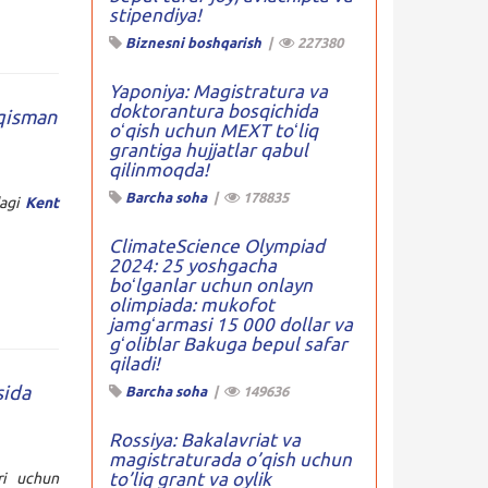
stipendiya!
Biznesni boshqarish
|
227380
Yaponiya: Magistratura va
doktorantura bosqichida
 qisman
oʻqish uchun MEXT toʻliq
grantiga hujjatlar qabul
qilinmoqda!
Barcha soha
|
178835
dagi
Kent
ClimateScience Olympiad
2024: 25 yoshgacha
boʻlganlar uchun onlayn
olimpiada: mukofot
jamgʻarmasi 15 000 dollar va
gʻoliblar Bakuga bepul safar
qiladi!
sida
Barcha soha
|
149636
Rossiya: Bakalavriat va
magistraturada o’qish uchun
to’liq grant va oylik
ri uchun