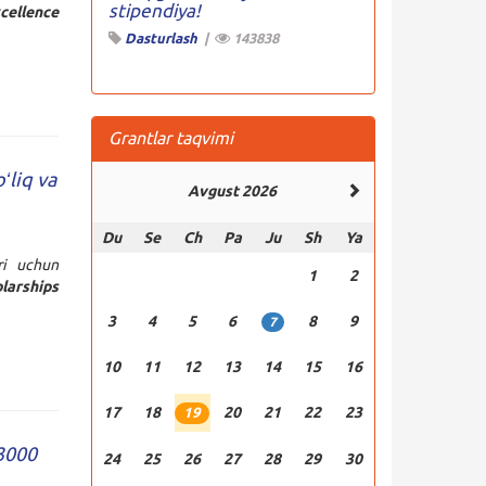
stipendiya!
cellence
Dasturlash
|
143838
Grantlar taqvimi
ʻliq va
Avgust 2026
Du
Se
Ch
Pa
Ju
Sh
Ya
ri uchun
1
2
arships
3
4
5
6
8
9
7
10
11
12
13
14
15
16
17
18
20
21
22
23
19
 3000
24
25
26
27
28
29
30