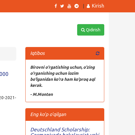
Kirish
|
Qidirish
Iqtibos
Birovni o‘rgatishing uchun, o‘zing
 000
o‘rganishing uchun lozim
bo‘lganidan ko‘ra ham ko‘proq aql
kerak.
- M.Monten
0-2021-
Eng ko'p o'qilgan
Deutschland Scholarship:
Germaniyada bakalavriat yoki