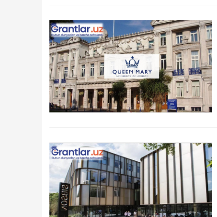
Qidirish
Kirish