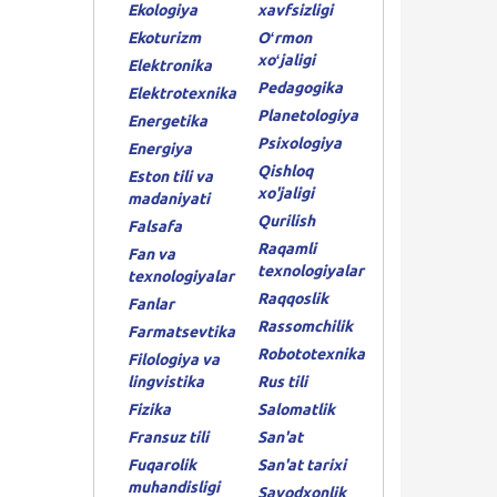
Ekologiya
xavfsizligi
Ekoturizm
Oʻrmon
xoʻjaligi
Elektronika
Pedagogika
Elektrotexnika
Planetologiya
Energetika
Psixologiya
Energiya
Qishloq
Eston tili va
xo'jaligi
madaniyati
Qurilish
Falsafa
Raqamli
Fan va
texnologiyalar
texnologiyalar
Raqqoslik
Fanlar
Rassomchilik
Farmatsevtika
Robototexnika
Filologiya va
lingvistika
Rus tili
Fizika
Salomatlik
Fransuz tili
San'at
Fuqarolik
San'at tarixi
muhandisligi
Savodxonlik