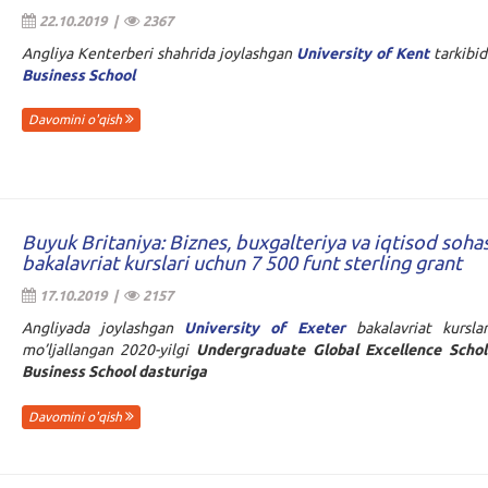
22.10.2019 |
2367
Angliya Kenterberi shahrida joylashgan
University of Kent
tarkibi
Business School
Davomini o'qish
Buyuk Britaniya: Biznes, buxgalteriya va iqtisod soha
bakalavriat kurslari uchun 7 500 funt sterling grant
17.10.2019 |
2157
Angliyada joylashgan
University of Exeter
bakalavriat kursla
mo’ljallangan 2020-yilgi
Undergraduate Global Excellence Schol
Business School
dasturiga
Davomini o'qish