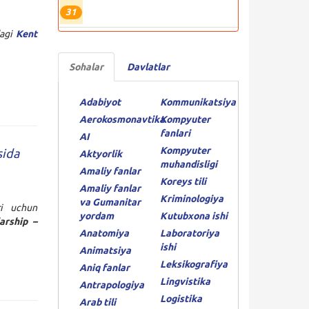
31
dagi
Kent
Sohalar
Davlatlar
Adabiyot
Kommunikatsiya
Aerokosmonavtika
Kompyuter
fanlari
AI
Kompyuter
sida
Aktyorlik
muhandisligi
Amaliy fanlar
Koreys tili
Amaliy fanlar
Kriminologiya
va Gumanitar
ri uchun
yordam
Kutubxona ishi
arship –
Anatomiya
Laboratoriya
ishi
Animatsiya
Leksikografiya
Aniq fanlar
Lingvistika
Antrapologiya
Logistika
Arab tili