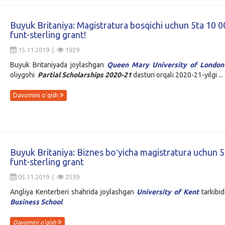
Buyuk Britaniya: Magistratura bosqichi uchun 5ta 10 0
funt-sterling grant!
15.11.2019 |
1929
Buyuk Britaniyada joylashgan
Queen Mary University of London
oliygohi
Partial Scholarships 2020-21
dasturi orqali 2020-21-yilgi ...
Davomini o'qish
Buyuk Britaniya: Biznes boʻyicha magistratura uchun 
funt-sterling grant
05.11.2019 |
2539
Angliya Kenterberi shahrida joylashgan
University of Kent
tarkibi
Business School
Davomini o'qish