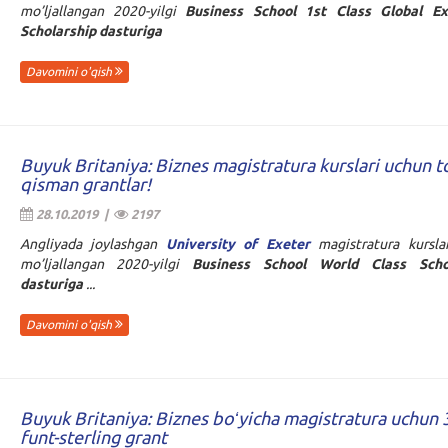
mo’ljallangan 2020-yilgi
Business School 1st Class Global Ex
Scholarship
dasturiga
Davomini o'qish
Buyuk Britaniya: Biznes magistratura kurslari uchun to
qisman grantlar!
28.10.2019 |
2197
Angliyada joylashgan
University of Exeter
magistratura kursla
mo’ljallangan 2020-yilgi
Business School World Class Schol
dasturiga
...
Davomini o'qish
Buyuk Britaniya: Biznes boʻyicha magistratura uchun
funt-sterling grant