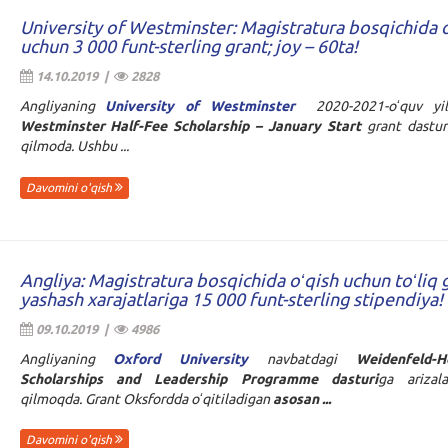
University of Westminster: Magistratura bosqichida 
uchun 3 000 funt-sterling grant; joy – 60ta!
14.10.2019 |
2828
Angliyaning
University of Westminster
2020-2021-oʻquv yi
Westminster Half-Fee Scholarship – January Start
grant dasturi
qilmoda. Ushbu ...
Davomini o'qish
Angliya: Magistratura bosqichida oʻqish uchun toʻliq g
yashash xarajatlariga 15 000 funt-sterling stipendiya!
09.10.2019 |
4986
Angliyaning
Oxford University
navbatdagi
Weidenfeld-H
Scholarships and Leadership Programme dasturi
ga arizal
qilmoqda. Grant Oksfordda oʻqitiladigan
asosan ...
Davomini o'qish