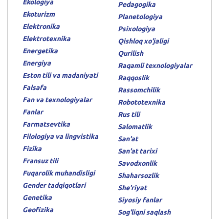
Ekologiya
Pedagogika
Ekoturizm
Planetologiya
Elektronika
Psixologiya
Elektrotexnika
Qishloq xo'jaligi
Energetika
Qurilish
Energiya
Raqamli texnologiyalar
Eston tili va madaniyati
Raqqoslik
Falsafa
Rassomchilik
Fan va texnologiyalar
Robototexnika
Fanlar
Rus tili
Farmatsevtika
Salomatlik
Filologiya va lingvistika
San'at
Fizika
San'at tarixi
Fransuz tili
Savodxonlik
Fuqarolik muhandisligi
Shaharsozlik
Gender tadqiqotlari
She'riyat
Genetika
Siyosiy fanlar
Geofizika
Sog'liqni saqlash