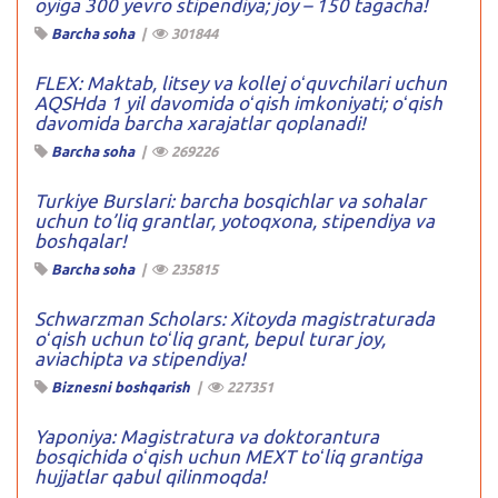
oyiga 300 yevro stipendiya; joy – 150 tagacha!
Barcha soha
|
301844
FLEX: Maktab, litsey va kollej oʻquvchilari uchun
AQSHda 1 yil davomida oʻqish imkoniyati; oʻqish
davomida barcha xarajatlar qoplanadi!
Barcha soha
|
269226
Turkiye Burslari: barcha bosqichlar va sohalar
uchun to’liq grantlar, yotoqxona, stipendiya va
boshqalar!
Barcha soha
|
235815
Schwarzman Scholars: Xitoyda magistraturada
oʻqish uchun toʻliq grant, bepul turar joy,
aviachipta va stipendiya!
Biznesni boshqarish
|
227351
Yaponiya: Magistratura va doktorantura
bosqichida oʻqish uchun MEXT toʻliq grantiga
hujjatlar qabul qilinmoqda!