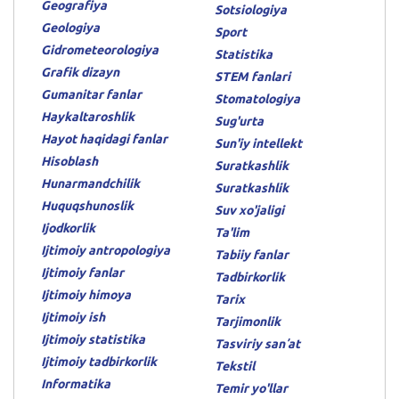
Geografiya
Sotsiologiya
Geologiya
Sport
Gidrometeorologiya
Statistika
Grafik dizayn
STEM fanlari
Gumanitar fanlar
Stomatologiya
Haykaltaroshlik
Sug'urta
Hayot haqidagi fanlar
Sun'iy intellekt
Hisoblash
Suratkashlik
Hunarmandchilik
Suratkashlik
Huquqshunoslik
Suv xo'jaligi
Ijodkorlik
Ta'lim
Ijtimoiy antropologiya
Tabiiy fanlar
Ijtimoiy fanlar
Tadbirkorlik
Ijtimoiy himoya
Tarix
Ijtimoiy ish
Tarjimonlik
Ijtimoiy statistika
Tasviriy sanʼat
Ijtimoiy tadbirkorlik
Tekstil
Informatika
Temir yo'llar