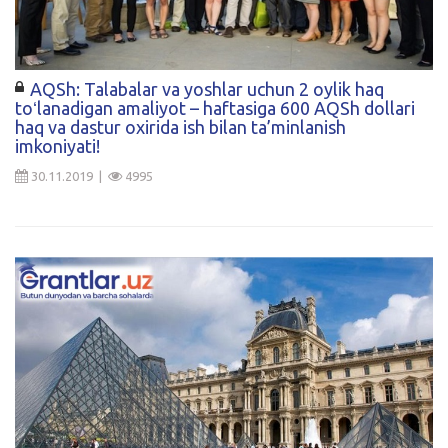
AQSh: Talabalar va yoshlar uchun 2 oylik haq
toʻlanadigan amaliyot – haftasiga 600 AQSh dollari
haq va dastur oxirida ish bilan ta’minlanish
imkoniyati!
30.11.2019 |
4995