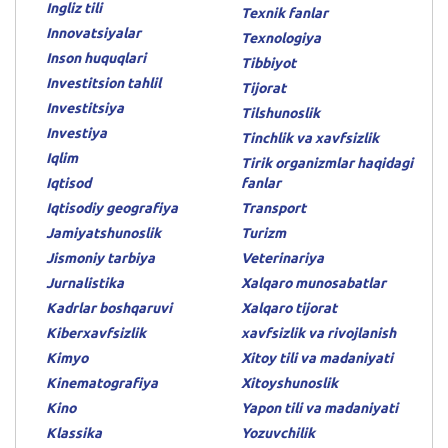
Ingliz tili
Texnik fanlar
Innovatsiyalar
Texnologiya
Inson huquqlari
Tibbiyot
Investitsion tahlil
Tijorat
Investitsiya
Tilshunoslik
Investiya
Tinchlik va xavfsizlik
Iqlim
Tirik organizmlar haqidagi
Iqtisod
fanlar
Iqtisodiy geografiya
Transport
Jamiyatshunoslik
Turizm
Jismoniy tarbiya
Veterinariya
Jurnalistika
Xalqaro munosabatlar
Kadrlar boshqaruvi
Xalqaro tijorat
Kiberxavfsizlik
xavfsizlik va rivojlanish
Kimyo
Xitoy tili va madaniyati
Kinematografiya
Xitoyshunoslik
Kino
Yapon tili va madaniyati
Klassika
Yozuvchilik