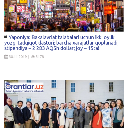
Yaponiya: Bakalavriat talabalari uchun ikki oylik
yozgi tadqiqot dasturi; barcha xarajatlar qoplanadi;
stipendiya – 2 283 AQSh dollar; joy – 15ta!
30.11.2019 |
3178