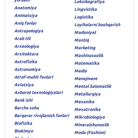
yordam
Leksikografiya
Anatomiya
Lingvistika
Animatsiya
Logistika
Aniq fanlar
Loyihalarni boshqarish
Antrapologiya
Madaniyat
Arab tili
Mantiq
Arxeologiya
Marketing
Arxitektura
Mashinasozlik
Astrofizika
Matematika
Astronomiya
Media
Atrof-muhit fanlari
Menejment
Aviatsiya
Mental Salomatlik
Axborot texnologiyalari
Metallurgiya
Bank ishi
Mexanika
Barcha soha
Mexatronika
Barqaror rivojlanish fanlari
Mikrobiologiya
Biofizika
Mineralshunoslik
Biokimyo
Moda (Fashion)