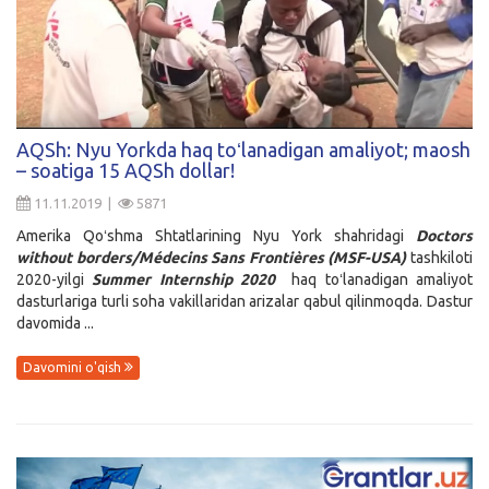
AQSh: Nyu Yorkda haq toʻlanadigan amaliyot; maosh
– soatiga 15 AQSh dollar!
11.11.2019 |
5871
Amerika Qoʻshma Shtatlarining Nyu York shahridagi
Doctors
without borders/Médecins Sans Frontières (MSF-USA)
tashkiloti
2020-yilgi
Summer Internship 2020
haq toʻlanadigan amaliyot
dasturlariga turli soha vakillaridan arizalar qabul qilinmoqda. Dastur
davomida ...
Davomini o'qish