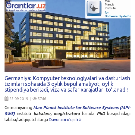
Germaniya: Kompyuter texnologiyalari va dasturlash
tizimlari sohasida 3 oylik bepul amaliyot; oylik
stipendiya beriladi, viza va safar xarajatlari to’lanadi!
25.09.2019 |
5746
Germaniyaning
Max Planck Institute for Software Systems (MPI-
SWS)
instituti
bakalavr, magistratura
hamda
PhD
bosqichidagi
talaba/tadqiqotchilarga
Davomini o'qish