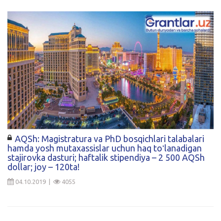
AQSh: Magistratura va PhD bosqichlari talabalari
hamda yosh mutaxassislar uchun haq toʻlanadigan
stajirovka dasturi; haftalik stipendiya – 2 500 AQSh
dollar; joy – 120ta!
04.10.2019 |
4055