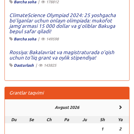
Barcha soha
|
178812
ClimateScience Olympiad 2024: 25 yoshgacha
boʻlganlar uchun onlayn olimpiada: mukofot
jamgʻarmasi 15 000 dollar va gʻoliblar Bakuga
bepul safar qiladi!
Barcha soha
|
149598
Rossiya: Bakalavriat va magistraturada o’qish
uchun to’liq grant va oylik stipendiya!
Dasturlash
|
143825
Grantlar taqvimi
Avgust 2026
Du
Se
Ch
Pa
Ju
Sh
Ya
1
2