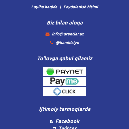
Loyiha haqida
Foydalanish bitimi
Biz bilan aloqa
info@grantlar.uz
@hamidziyo
To'lovga qabul qilamiz
Ijtimoiy tarmoqlarda
Facebook
Twitter