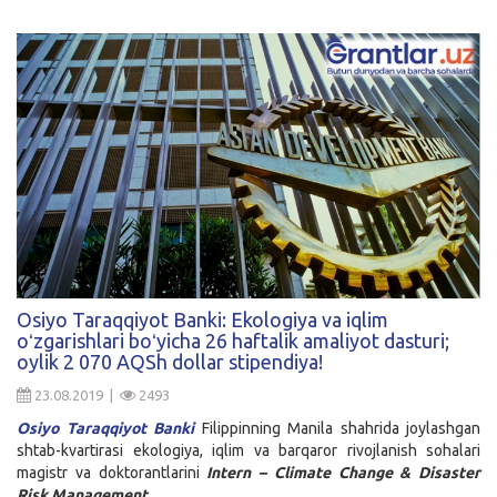
Osiyo Taraqqiyot Banki: Ekologiya va iqlim
oʻzgarishlari boʻyicha 26 haftalik amaliyot dasturi;
oylik 2 070 AQSh dollar stipendiya!
23.08.2019 |
2493
Osiyo Taraqqiyot Banki
Filippinning Manila shahrida joylashgan
shtab-kvartirasi ekologiya, iqlim va barqaror rivojlanish sohalari
magistr va doktorantlarini
Intern – Climate Change & Disaster
Risk Management ...