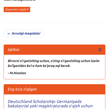
Davomini o'qish
← Avvalgi maqolalar
Iqtibos
Birovni o‘rgatishing uchun, o‘zing o‘rganishing uchun lozim
bo‘lganidan ko‘ra ham ko‘proq aql kerak.
- M.Monten
Eng ko'p o'qilgan
Deutschland Scholarship: Germaniyada
bakalavriat yoki magistraturada oʻqish uchun