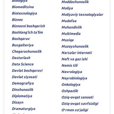
Biologiya
Moddashunoslik
Biomeditsina
Moliya
Biotexnologiya
Moliyaviy texnologiyalar
Biznes
Mudofaa
Biznesni boshqarish
Muhandislik
Boshlang'ich ta'lim
Multimedia
Boshqaruv
Musiqa
Buxgalteriya
Muzeyshunoslik
Chegarashunoslik
Narsalar interneti
Dasturlash
Neft va gaz ishi
Data Science
Nemis tili
Davlat boshqaruvi
Nevrologiya
Davlat siyosati
Neyrobiologiya
Demografiya
Onkologiya
Dinshunoslik
Oshpazlik
Diplomatiya
Oziq-ovqat sanoati
Dizayn
Oziq-ovqat xavfsizligi
Dramaturgiya
Oʻrmon xoʻjaligi