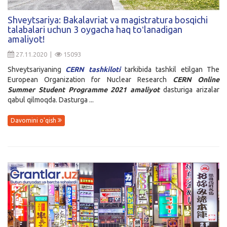
Kirish
Shveytsariya: Bakalavriat va magistratura bosqichi
talabalari uchun 3 oygacha haq toʻlanadigan
amaliyot!
27.11.2020 |
15093
Shveytsariyaning
CERN tashkiloti
tarkibida tashkil etilgan The
European Organization for Nuclear Research
CERN Online
Summer Student Programme 2021 amaliyot
dasturiga arizalar
qabul qilmoqda. Dasturga ...
Davomini o'qish