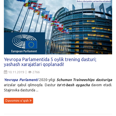
Yevropa Parlamentida 5 oylik trening dasturi;
yashash xarajatlari qoplanadi!
10.11.2019 |
2766
Yevropa Parlamenti
2020-yilgi
Schuman Traineeships dasturiga
arizalar qabul qilmoqda. Dastur
toʻrt-besh oygacha
davom etadi.
Stajirovka dasturida ...
Davomini o'qish