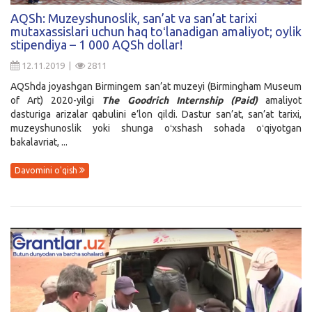
AQSh: Muzeyshunoslik, san’at va san’at tarixi
mutaxassislari uchun haq toʻlanadigan amaliyot; oylik
stipendiya – 1 000 AQSh dollar!
12.11.2019 |
2811
AQShda joyashgan Birmingem san’at muzeyi (Birmingham Museum
of Art) 2020-yilgi
The Goodrich Internship (Paid)
amaliyot
dasturiga arizalar qabulini e’lon qildi. Dastur san’at, san’at tarixi,
muzeyshunoslik yoki shunga oʻxshash sohada oʻqiyotgan
bakalavriat, ...
Davomini o'qish