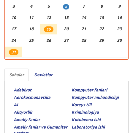
3
4
5
7
8
9
6
10
11
12
13
14
15
16
17
18
20
21
22
23
19
24
25
26
27
28
29
30
31
Sohalar
Davlatlar
Adabiyot
Kompyuter fanlari
Aerokosmonavtika
Kompyuter muhandisligi
AI
Koreys tili
Aktyorlik
Kriminologiya
Amaliy fanlar
Kutubxona ishi
Amaliy fanlar va Gumanitar
Laboratoriya ishi