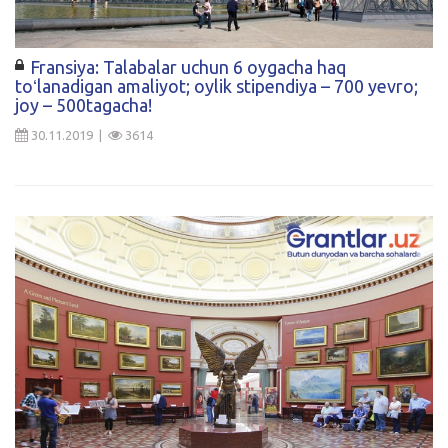
Fransiya: Talabalar uchun 6 oygacha haq
toʻlanadigan amaliyot; oylik stipendiya – 700 yevro;
joy – 500tagacha!
30.11.2019 |
3614