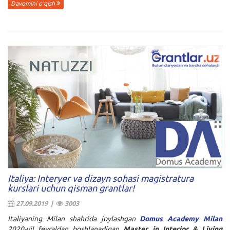
Davomini o'qish
Italiya: Interyer va dizayn sohasi magistratura
kurslari uchun qisman grantlar!
27.09.2019 |
3003
Italiyaning Milan shahrida joylashgan
Domus Academy Milan
2020-yil fevraldan boshlanadigan
Master in Interior & Living