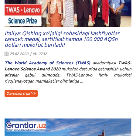
Italiya: Qishloq xoʻjaligi sohasidagi kashfiyotlar
tanlovi; medal, sertifikat hamda 100 000 AQSh
dollari mukofot beriladi!
29.02.2020 |
2732
The World Academy of Sciences (TWAS)
akademiyasi
TWAS-
Lenovo Science Award 2020
mukofot dasturida qatnashish uchun
arizalar qabul qilmoqda. TWAS-Lenovo ilmiy mukofoti
rivojlanayotgan mamlakatlar olimlariga ...
Davomini o'qish