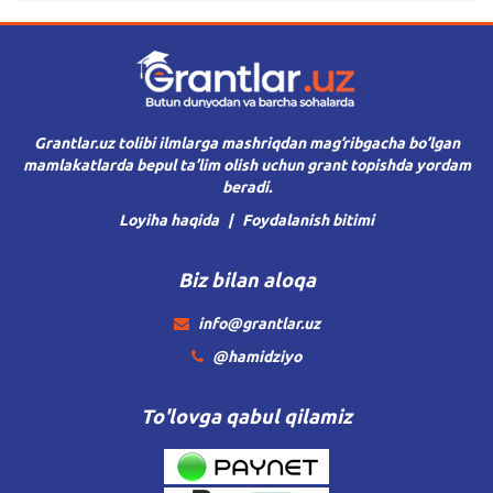
Grantlar.uz tolibi ilmlarga mashriqdan mag’ribgacha bo’lgan
mamlakatlarda bepul ta’lim olish uchun grant topishda yordam
beradi.
Loyiha haqida
Foydalanish bitimi
Biz bilan aloqa
info@grantlar.uz
@hamidziyo
To'lovga qabul qilamiz