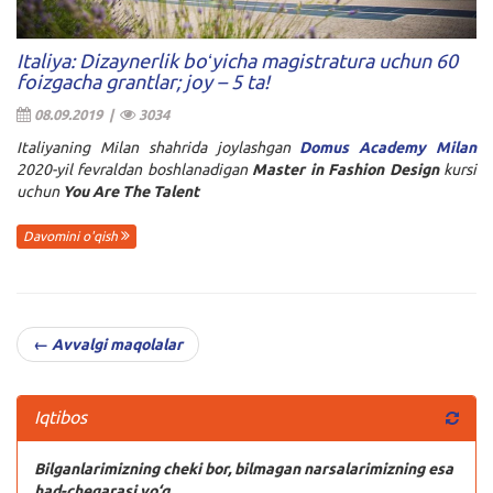
Italiya: Dizaynerlik boʻyicha magistratura uchun 60
foizgacha grantlar; joy – 5 ta!
08.09.2019 |
3034
Italiyaning Milan shahrida joylashgan
Domus Academy Milan
2020-yil fevraldan boshlanadigan
Master in Fashion Design
kursi
uchun
You Are The Talent
Davomini o'qish
← Avvalgi maqolalar
Iqtibos
Bilganlarimizning cheki bor, bilmagan narsalarimizning esa
had-chegarasi yo‘q.