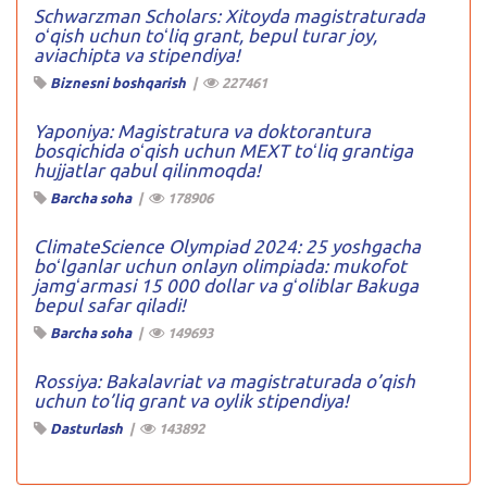
Schwarzman Scholars: Xitoyda magistraturada
oʻqish uchun toʻliq grant, bepul turar joy,
aviachipta va stipendiya!
Biznesni boshqarish
|
227461
Yaponiya: Magistratura va doktorantura
bosqichida oʻqish uchun MEXT toʻliq grantiga
hujjatlar qabul qilinmoqda!
Barcha soha
|
178906
ClimateScience Olympiad 2024: 25 yoshgacha
boʻlganlar uchun onlayn olimpiada: mukofot
jamgʻarmasi 15 000 dollar va gʻoliblar Bakuga
bepul safar qiladi!
Barcha soha
|
149693
Rossiya: Bakalavriat va magistraturada o’qish
uchun to’liq grant va oylik stipendiya!
Dasturlash
|
143892