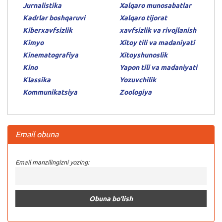
Jurnalistika
Xalqaro munosabatlar
Kadrlar boshqaruvi
Xalqaro tijorat
Kiberxavfsizlik
xavfsizlik va rivojlanish
Kimyo
Xitoy tili va madaniyati
Kinematografiya
Xitoyshunoslik
Kino
Yapon tili va madaniyati
Klassika
Yozuvchilik
Kommunikatsiya
Zoologiya
Email obuna
Email manzilingizni yozing: