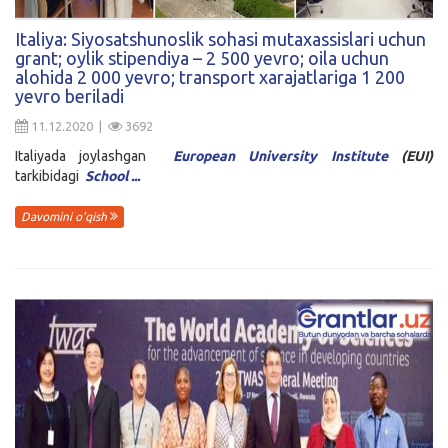
Kirish
Italiya: Siyosatshunoslik sohasi mutaxassislari uchun
grant; oylik stipendiya – 2 500 yevro; oila uchun
alohida 2 000 yevro; transport xarajatlariga 1 200
yevro beriladi
11.12.2020 |
3692
Italiyada joylashgan
European University Institute
(EUI)
tarkibidagi
School ...
Davomini o'qish