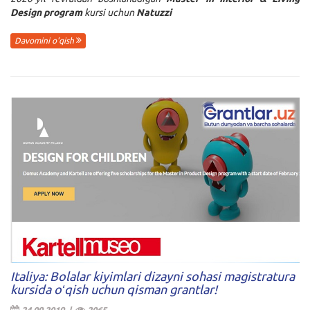
Design program
kursi uchun
Natuzzi
Davomini o'qish
Italiya: Bolalar kiyimlari dizayni sohasi magistratura
kursida oʻqish uchun qisman grantlar!
24.09.2019 |
2065