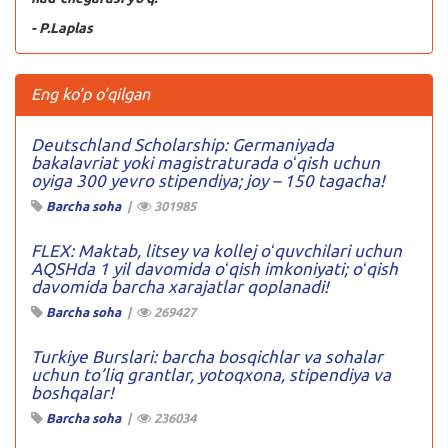
- P.Laplas
Eng ko'p o'qilgan
Deutschland Scholarship: Germaniyada
bakalavriat yoki magistraturada oʻqish uchun
oyiga 300 yevro stipendiya; joy – 150 tagacha!
Barcha soha
|
301985
FLEX: Maktab, litsey va kollej oʻquvchilari uchun
AQSHda 1 yil davomida oʻqish imkoniyati; oʻqish
davomida barcha xarajatlar qoplanadi!
Barcha soha
|
269427
Turkiye Burslari: barcha bosqichlar va sohalar
uchun to’liq grantlar, yotoqxona, stipendiya va
boshqalar!
Barcha soha
|
236034