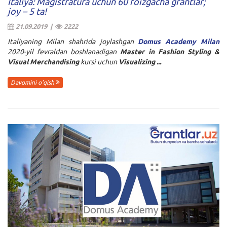
Italiya: Magistratura uchun 60 foizgacha grantlar;
joy – 5 ta!
21.09.2019 |
2222
Italiyaning Milan shahrida joylashgan
Domus Academy Milan
2020-yil fevraldan boshlanadigan
Master in Fashion Styling &
Visual Merchandising
kursi uchun
Visualizing ...
Davomini o'qish