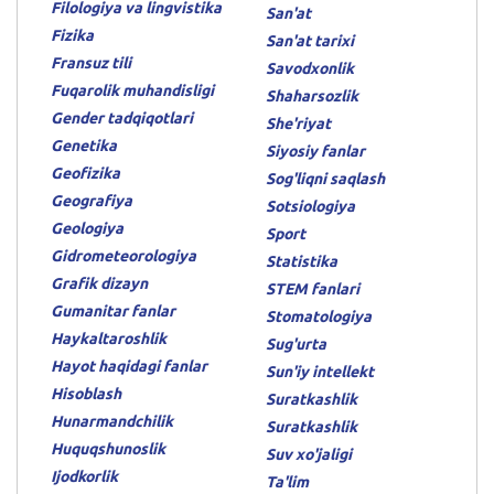
Filologiya va lingvistika
San'at
Fizika
San'at tarixi
Fransuz tili
Savodxonlik
Fuqarolik muhandisligi
Shaharsozlik
Gender tadqiqotlari
She'riyat
Genetika
Siyosiy fanlar
Geofizika
Sog'liqni saqlash
Geografiya
Sotsiologiya
Geologiya
Sport
Gidrometeorologiya
Statistika
Grafik dizayn
STEM fanlari
Gumanitar fanlar
Stomatologiya
Haykaltaroshlik
Sug'urta
Hayot haqidagi fanlar
Sun'iy intellekt
Hisoblash
Suratkashlik
Hunarmandchilik
Suratkashlik
Huquqshunoslik
Suv xo'jaligi
Ijodkorlik
Ta'lim