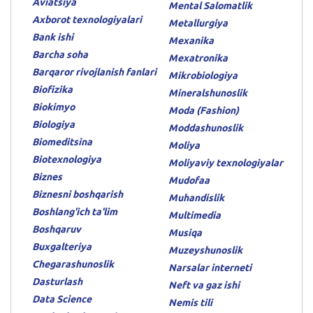
Aviatsiya
Mental Salomatlik
Axborot texnologiyalari
Metallurgiya
Bank ishi
Mexanika
Barcha soha
Mexatronika
Barqaror rivojlanish fanlari
Mikrobiologiya
Biofizika
Mineralshunoslik
Biokimyo
Moda (Fashion)
Biologiya
Moddashunoslik
Biomeditsina
Moliya
Biotexnologiya
Moliyaviy texnologiyalar
Biznes
Mudofaa
Biznesni boshqarish
Muhandislik
Boshlang'ich ta'lim
Multimedia
Boshqaruv
Musiqa
Buxgalteriya
Muzeyshunoslik
Chegarashunoslik
Narsalar interneti
Dasturlash
Neft va gaz ishi
Data Science
Nemis tili