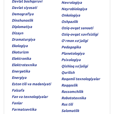
Davlat boshqaruvi
Nevrologiya
Davlat siyosati
Neyrobiologiya
Demografiya
Onkologiya
Dinshunoslik
Oshpazlik
Diplomatiya
Oziq-ovqat sanoati
Dizayn
Oziq-ovqat xavfsizligi
Dramaturgiya
Oʻrmon xoʻjaligi
Ekologiya
Pedagogika
Ekoturizm
Planetologiya
Elektronika
Psixologiya
Elektrotexnika
Qishloq xo'jaligi
Energetika
Qurilish
Energiya
Raqamli texnologiyalar
Eston tili va madaniyati
Raqqoslik
Falsafa
Rassomchilik
Fan va texnologiyalar
Robototexnika
Fanlar
Rus tili
Farmatsevtika
Salomatlik