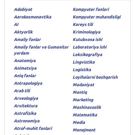
Adabiyot
Kompyuter fanlari
Aerokosmonavtika
Kompyuter muhandisligi
AI
Koreys tili
Aktyorlik
Kriminologiya
Amaliy fanlar
Kutubxona ishi
Amaliy fanlar va Gumanitar
Laboratoriya ishi
yordam
Leksikografiya
Anatomiya
Lingvistika
Animatsiya
Logistika
Aniq fanlar
Loyihalarni boshqarish
Antrapologiya
Madaniyat
Arab tili
Mantiq
Arxeologiya
Marketing
Arxitektura
Mashinasozlik
Astrofizika
Matematika
Astronomiya
Media
Atrof-muhit fanlari
Menejment