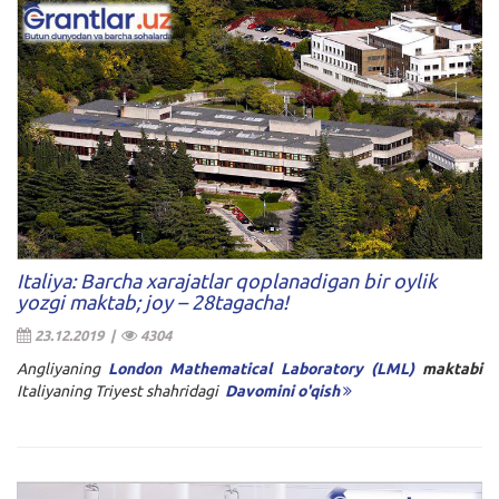
Italiya: Barcha xarajatlar qoplanadigan bir oylik
yozgi maktab; joy – 28tagacha!
23.12.2019 |
4304
Angliyaning
London Mathematical Laboratory (LML)
maktabi
Italiyaning Triyest shahridagi
Davomini o'qish