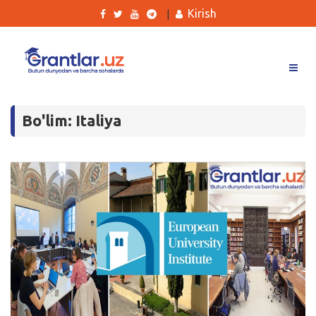
Kirish
|
Grantlar
Bo'lim: Italiya
Tanlovlar
Ishlar
Kurslar
Blog
Yana
Qidirish