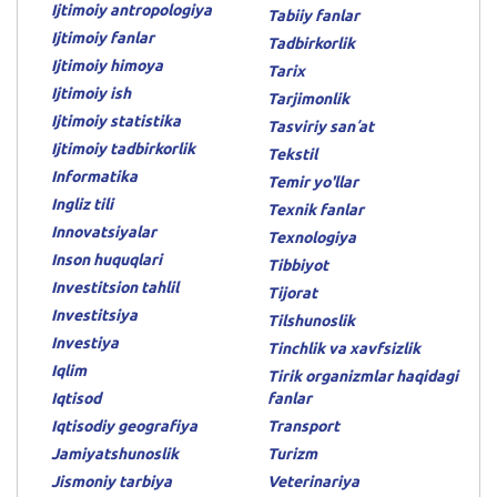
Ijtimoiy antropologiya
Tabiiy fanlar
Ijtimoiy fanlar
Tadbirkorlik
Ijtimoiy himoya
Tarix
Ijtimoiy ish
Tarjimonlik
Ijtimoiy statistika
Tasviriy sanʼat
Ijtimoiy tadbirkorlik
Tekstil
Informatika
Temir yo'llar
Ingliz tili
Texnik fanlar
Innovatsiyalar
Texnologiya
Inson huquqlari
Tibbiyot
Investitsion tahlil
Tijorat
Investitsiya
Tilshunoslik
Investiya
Tinchlik va xavfsizlik
Iqlim
Tirik organizmlar haqidagi
Iqtisod
fanlar
Iqtisodiy geografiya
Transport
Jamiyatshunoslik
Turizm
Jismoniy tarbiya
Veterinariya