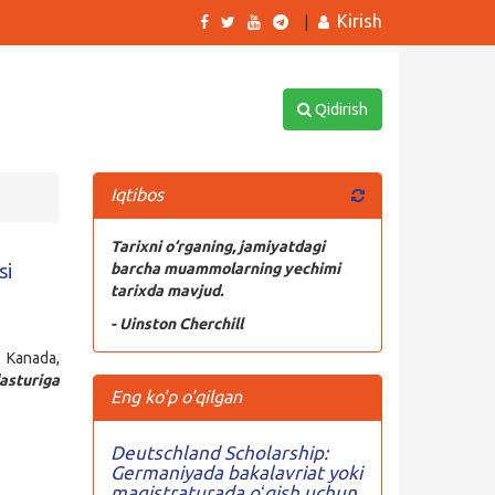
Kirish
|
Qidirish
Iqtibos
Tarixni o‘rganing, jamiyatdagi
si
barcha muammolarning yechimi
tarixda mavjud.
- Uinston Cherchill
, Kanada,
asturiga
Eng ko'p o'qilgan
Deutschland Scholarship:
Germaniyada bakalavriat yoki
magistraturada oʻqish uchun