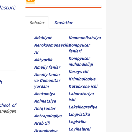
asturi;
Sohalar
Davlatlar
Adabiyot
Kommunikatsiya
Aerokosmonavtika
Kompyuter
fanlari
AI
Kompyuter
Aktyorlik
muhandisligi
Amaliy fanlar
Koreys tili
Amaliy fanlar
Kriminologiya
va Gumanitar
h
yordam
Kutubxona ishi
Anatomiya
Laboratoriya
ishi
Animatsiya
chool of
Leksikografiya
Aniq fanlar
nadigan
Lingvistika
Antrapologiya
Logistika
Arab tili
Loyihalarni
Arxeologiya