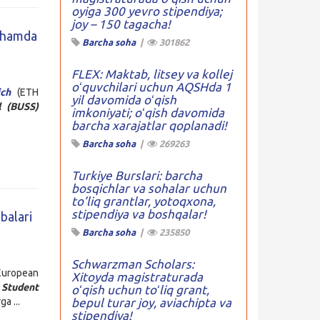
oyiga 300 yevro stipendiya;
joy – 150 tagacha!
b hamda
Barcha soha
|
301862
FLEX: Maktab, litsey va kollej
oʻquvchilari uchun AQSHda 1
ich
(ETH
yil davomida oʻqish
l (BUSS)
imkoniyati; oʻqish davomida
barcha xarajatlar qoplanadi!
Barcha soha
|
269263
Turkiye Burslari: barcha
bosqichlar va sohalar uchun
to’liq grantlar, yotoqxona,
stipendiya va boshqalar!
balari
Barcha soha
|
235850
Schwarzman Scholars:
European
Xitoyda magistraturada
Student
oʻqish uchun toʻliq grant,
a ...
bepul turar joy, aviachipta va
stipendiya!