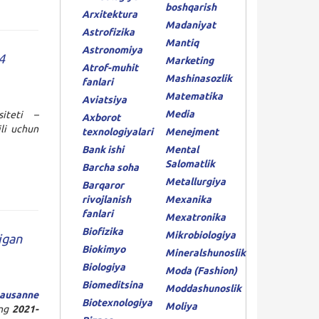
boshqarish
Arxitektura
Madaniyat
Astrofizika
Mantiq
Astronomiya
4
Marketing
Atrof-muhit
Mashinasozlik
fanlari
Matematika
Aviatsiya
Media
rsiteti
–
Axborot
li uchun
texnologiyalari
Menejment
Bank ishi
Mental
Salomatlik
Barcha soha
Metallurgiya
Barqaror
rivojlanish
Mexanika
fanlari
Mexatronika
Biofizika
Mikrobiologiya
igan
Biokimyo
Mineralshunoslik
Biologiya
Moda (Fashion)
Biomeditsina
Moddashunoslik
Lausanne
Biotexnologiya
Moliya
ing
2021-