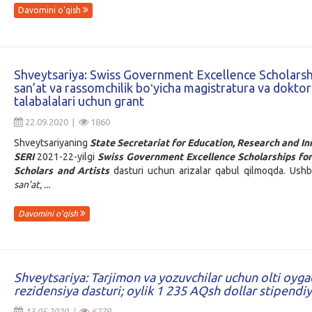
Davomini o'qish
Shveytsariya: Swiss Government Excellence Scholarsh
san’at va rassomchilik boʻyicha magistratura va dokto
talabalalari uchun grant
22.09.2020 |
1860
Shveytsariyaning
State Secretariat for Education, Research and I
SERI
2021-22-yilgi
Swiss Government Excellence Scholarships for
Scholars and Artists
dasturi uchun arizalar qabul qilmoqda. Ush
s
an’at, ...
Davomini o'qish
Shveytsariya: Tarjimon va yozuvchilar uchun olti oyga
rezidensiya dasturi; oylik 1 235 AQsh dollar stipendiy
13.05.2020 |
6279