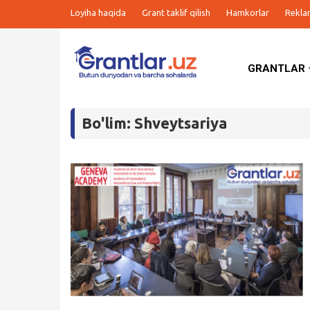
Loyiha haqida
Grant taklif qilish
Hamkorlar
Rekla
GRANTLAR
Grantlar
Bo'lim: Shveytsariya
Tanlovlar
Ishlar
Kurslar
Blog
Yana