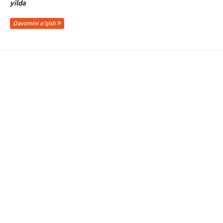
yilda
Davomini o'qish