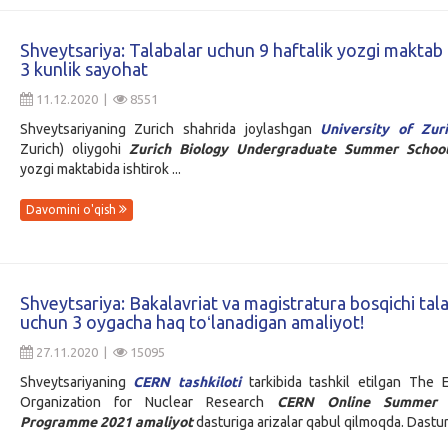
Shveytsariya: Talabalar uchun 9 haftalik yozgi makta
3 kunlik sayohat
11.12.2020 |
8551
Shveytsariyaning Zurich shahrida joylashgan
University of Zur
Zurich) oliygohi
Zurich Biology Undergraduate Summer Schoo
yozgi maktabida ishtirok ...
Davomini o'qish
Shveytsariya: Bakalavriat va magistratura bosqichi tala
uchun 3 oygacha haq toʻlanadigan amaliyot!
27.11.2020 |
15095
Shveytsariyaning
CERN tashkiloti
tarkibida tashkil etilgan The 
Organization for Nuclear Research
CERN Online Summer 
Programme 2021 amaliyot
dasturiga arizalar qabul qilmoqda. Dasturg