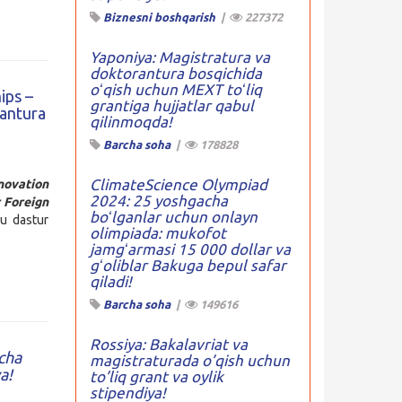
Biznesni boshqarish
|
227372
Yaponiya: Magistratura va
doktorantura bosqichida
oʻqish uchun MEXT toʻliq
ips –
grantiga hujjatlar qabul
rantura
qilinmoqda!
Barcha soha
|
178828
ClimateScience Olympiad
nnovation
2024: 25 yoshgacha
 Foreign
boʻlganlar uchun onlayn
bu dastur
olimpiada: mukofot
jamgʻarmasi 15 000 dollar va
gʻoliblar Bakuga bepul safar
qiladi!
Barcha soha
|
149616
Rossiya: Bakalavriat va
cha
magistraturada o’qish uchun
a!
to’liq grant va oylik
stipendiya!