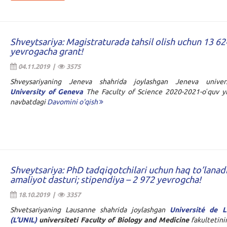
Shveytsariya: Magistraturada tahsil olish uchun 13 62
yevrogacha grant!
04.11.2019 |
3575
Shveysariyaning Jeneva shahrida joylashgan Jeneva unive
University of Geneva
The Faculty of Science 2020-2021-oʻquv yi
navbatdagi
Davomini o'qish
Shveytsariya: PhD tadqiqotchilari uchun haq to’lanad
amaliyot dasturi; stipendiya – 2 972 yevrogcha!
18.10.2019 |
3357
Shvetsariyaning Lausanne shahrida joylashgan
Université de 
(L’UNIL)
universiteti
Faculty of Biology and Medicine
fakultetin