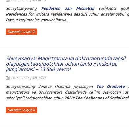
Shveytsariyaning
Fondation Jan Michalski
tashkiloti ijodk
Residences for writers rezidensiya
dasturi
uchun arizalar qabul 
Dastur tarjimonlar, yozuvchilar va ...
Davomini o'qish
Shveytsariya: Magistratura va doktoranturada tahsil
olayotgan tadqiqotchilar uchun tanlov; mukofot
jamg`armasi – 23 560 yevro!
14.02.2020 |
1957
Shveysariyaning Jeneva shahrida joylashgan
The Graduate I
magistratura va doktorantura dasturlarida taʼlim olayotgan iqti
salohiyatli tadqiqotchilar uchun
2020: The Challenges of Social Inc
Davomini o'qish