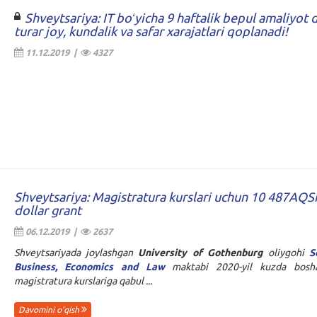
Shveytsariya: IT boʻyicha 9 haftalik bepul amaliyot d
turar joy, kundalik va safar xarajatlari qoplanadi!
11.12.2019 |
4327
Shveytsariya: Magistratura kurslari uchun 10 487AQS
dollar grant
06.12.2019 |
2637
Shveytsariyada joylashgan
University of Gothenburg
oliygohi
S
Business, Economics and Law
maktabi 2020-yil kuzda bosha
magistratura kurslariga qabul ...
Davomini o'qish