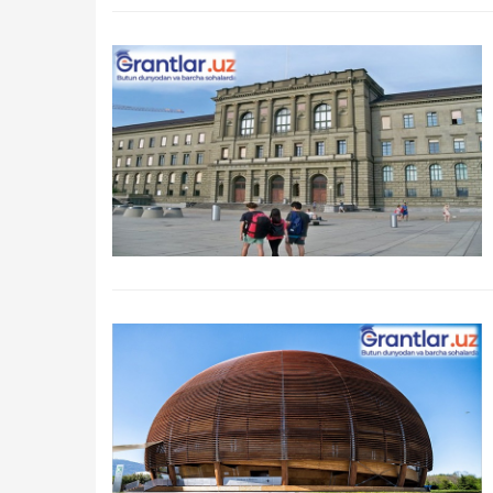
Qidirish
Kirish