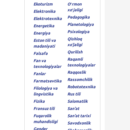
Ekoturizm
Oʻrmon
xoʻjaligi
Elektronika
Pedagogika
Elektrotexnika
Planetologiya
Energetika
Psixologiya
Energiya
Qishloq
Eston tili va
xo'jaligi
madaniyati
Qurilish
Falsafa
Raqamli
Fan va
texnologiyalar
texnologiyalar
Raqqoslik
Fanlar
Rassomchilik
Farmatsevtika
Robototexnika
Filologiya va
lingvistika
Rus tili
Fizika
Salomatlik
Fransuz tili
San'at
Fuqarolik
San'at tarixi
muhandisligi
Savodxonlik
Gender