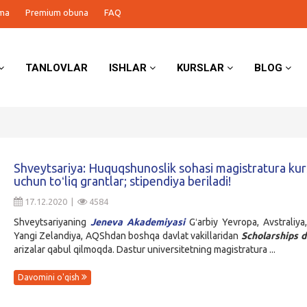
ma
Premium obuna
FAQ
TANLOVLAR
ISHLAR
KURSLAR
BLOG
Shveytsariya: Huquqshunoslik sohasi magistratura kur
uchun toʻliq grantlar; stipendiya beriladi!
17.12.2020 |
4584
Shveytsariyaning
Jeneva Akademiyasi
Gʻarbiy Yevropa, Avstraliya
Yangi Zelandiya, AQShdan boshqa davlat vakillaridan
Scholarships d
arizalar qabul qilmoqda. Dastur universitetning magistratura ...
Davomini o'qish