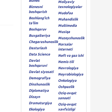
Biznes
Moliyaviy
Biznesni
texnologiyalar
boshqarish
Mudofaa
Boshlang'ich
Muhandislik
ta'lim
Multimedia
Boshqaruv
Musiqa
Buxgalteriya
Muzeyshunoslik
Chegarashunoslik
Narsalar
Dasturlash
interneti
Data Science
Neft va gaz ishi
Davlat
Nemis tili
boshqaruvi
Nevrologiya
Davlat siyosati
Neyrobiologiya
Demografiya
Onkologiya
Dinshunoslik
Oshpazlik
Diplomatiya
Oziq-ovqat
Dizayn
sanoati
Dramaturgiya
Oziq-ovqat
Ekologiya
xavfsizligi