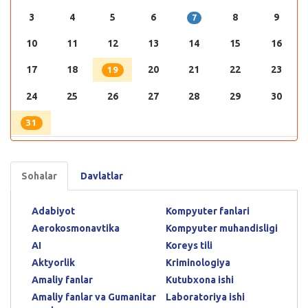
3
4
5
6
8
9
7
10
11
12
13
14
15
16
17
18
20
21
22
23
19
24
25
26
27
28
29
30
31
Sohalar
Davlatlar
Adabiyot
Kompyuter fanlari
Aerokosmonavtika
Kompyuter muhandisligi
AI
Koreys tili
Aktyorlik
Kriminologiya
Amaliy fanlar
Kutubxona ishi
Amaliy fanlar va Gumanitar
Laboratoriya ishi