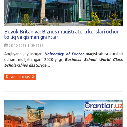
Buyuk Britaniya: Biznes magistratura kurslari uchun
toʻliq va qisman grantlar!
28.10.2019 |
2197
Angliyada joylashgan
University of Exeter
magistratura kurslari
uchun mo’ljallangan 2020-yilgi
Business School World Class
Scholarships
dasturiga
...
Davomini o'qish