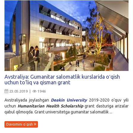
Avstraliya: Gumanitar salomatlik kurslarida oʻqish
uchun to‘liq va qisman grant
23.05.2019 |
1946
Avstraliyada joylashgan
Deakin University
2019-2020 o‘quv yili
uchun
Humanitarian Health Scholarship
grant dasturiga arizalar
qabul qilmoqda. Grant universitetga gumanitar salomatlik ...
Davomini o'qish