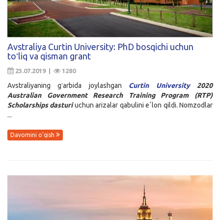
Avstraliya Curtin University: PhD bosqichi uchun
toʻliq va qisman grant
23.07.2019 |
1280
Avstraliyaning gʻarbida joylashgan
Curtin University
2020
Australian Government Research Training Program (RTP)
Scholarships dasturi
uchun arizalar qabulini eʼlon qildi. Nomzodlar
...
Davomini o'qish