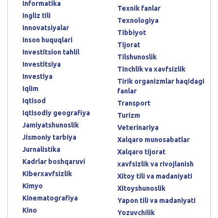
Informatika
Texnik fanlar
Ingliz tili
Texnologiya
Innovatsiyalar
Tibbiyot
Inson huquqlari
Tijorat
Investitsion tahlil
Tilshunoslik
Investitsiya
Tinchlik va xavfsizlik
Investiya
Tirik organizmlar haqidagi
Iqlim
fanlar
Iqtisod
Transport
Iqtisodiy geografiya
Turizm
Jamiyatshunoslik
Veterinariya
Jismoniy tarbiya
Xalqaro munosabatlar
Jurnalistika
Xalqaro tijorat
Kadrlar boshqaruvi
xavfsizlik va rivojlanish
Kiberxavfsizlik
Xitoy tili va madaniyati
Kimyo
Xitoyshunoslik
Kinematografiya
Yapon tili va madaniyati
Kino
Yozuvchilik