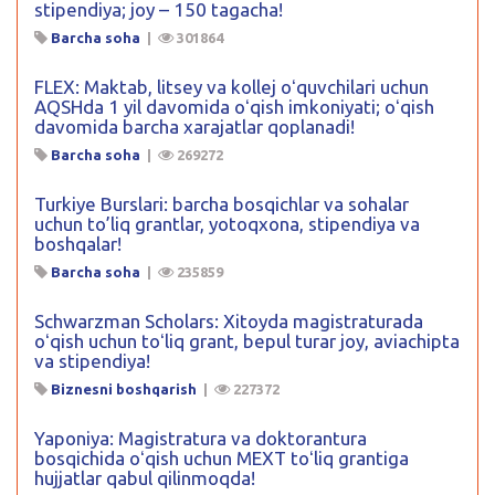
stipendiya; joy – 150 tagacha!
Barcha soha
|
301864
FLEX: Maktab, litsey va kollej oʻquvchilari uchun
AQSHda 1 yil davomida oʻqish imkoniyati; oʻqish
davomida barcha xarajatlar qoplanadi!
Barcha soha
|
269272
Turkiye Burslari: barcha bosqichlar va sohalar
uchun to’liq grantlar, yotoqxona, stipendiya va
boshqalar!
Barcha soha
|
235859
Schwarzman Scholars: Xitoyda magistraturada
oʻqish uchun toʻliq grant, bepul turar joy, aviachipta
va stipendiya!
Biznesni boshqarish
|
227372
Yaponiya: Magistratura va doktorantura
bosqichida oʻqish uchun MEXT toʻliq grantiga
hujjatlar qabul qilinmoqda!