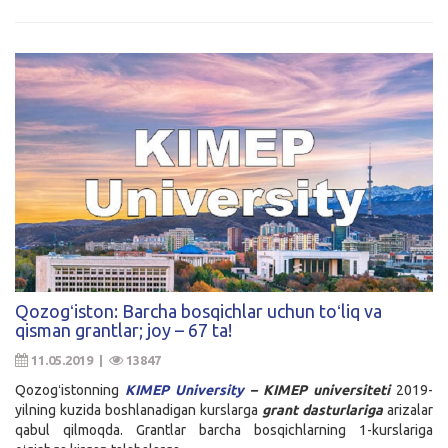
Qozogʻiston: Barcha bosqichlar uchun toʻliq va
qisman grantlar; joy – 67 ta!
11.05.2019 |
13847
Qozogʻistonning
KIMEP University
– KIMEP universiteti
2019-
yilning kuzida boshlanadigan kurslarga
grant dasturlariga
arizalar
qabul qilmoqda. Grantlar barcha bosqichlarning 1-kurslariga