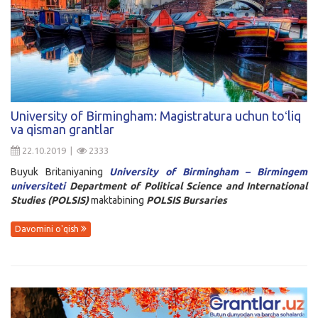
University of Birmingham: Magistratura uchun toʻliq
va qisman grantlar
22.10.2019 |
2333
Buyuk Britaniyaning
University of Birmingham – Birmingem
universiteti
Department of Political Science and International
Studies (POLSIS)
maktabining
POLSIS Bursaries
Davomini o'qish