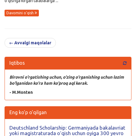
oʻqishga kirgan talabalarga ...
Davomini o'qish
← Avvalgi maqolalar
Iqtibos
Birovni o‘rgatishing uchun, o‘zing o‘rganishing uchun lozim
bo‘lganidan ko‘ra ham ko‘proq aql kerak.
- M.Monten
Eng ko'p o'qilgan
Deutschland Scholarship: Germaniyada bakalavriat
yoki magistraturada oʻqish uchun oyiga 300 yevro