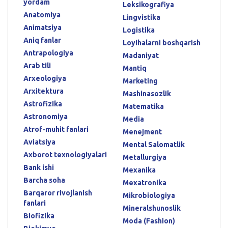
yordam
Leksikografiya
Anatomiya
Lingvistika
Animatsiya
Logistika
Aniq fanlar
Loyihalarni boshqarish
Antrapologiya
Madaniyat
Arab tili
Mantiq
Arxeologiya
Marketing
Arxitektura
Mashinasozlik
Astrofizika
Matematika
Astronomiya
Media
Atrof-muhit fanlari
Menejment
Aviatsiya
Mental Salomatlik
Axborot texnologiyalari
Metallurgiya
Bank ishi
Mexanika
Barcha soha
Mexatronika
Barqaror rivojlanish
Mikrobiologiya
fanlari
Mineralshunoslik
Biofizika
Moda (Fashion)