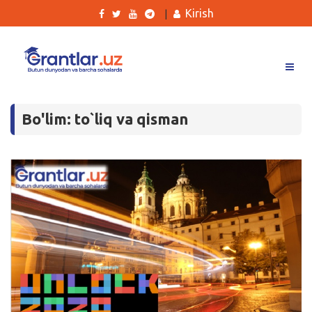
Kirish
|
Grantlar
Bo'lim: to`liq va qisman
Tanlovlar
Ishlar
Kurslar
Blog
Yana
Qidirish