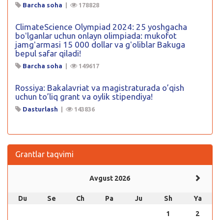
Barcha soha
|
178828
ClimateScience Olympiad 2024: 25 yoshgacha
boʻlganlar uchun onlayn olimpiada: mukofot
jamgʻarmasi 15 000 dollar va gʻoliblar Bakuga
bepul safar qiladi!
Barcha soha
|
149617
Rossiya: Bakalavriat va magistraturada o’qish
uchun to’liq grant va oylik stipendiya!
Dasturlash
|
143836
Grantlar taqvimi
Avgust 2026
Du
Se
Ch
Pa
Ju
Sh
Ya
1
2