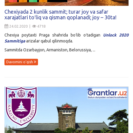
Kirish
Chexiyada 2 kunlik sammit; turar joy va safar
xarajatlari toʻliq va qisman qoplanadi; joy – 30ta!
24.02.2020 |
4718
Chexiya poytaxti Praga shahrida boʻlib oʻtadigan
Unlock 2020
Sammitiga
arizalar qabul qilinmoqda.
Sammitda Ozarbayjon, Armaniston, Belorussiya, ...
Davomini o'qish