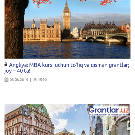
Angliya: MBA kursi uchun toʻliq va qisman grantlar;
joy – 40 ta!
08.08.2019 |
1590