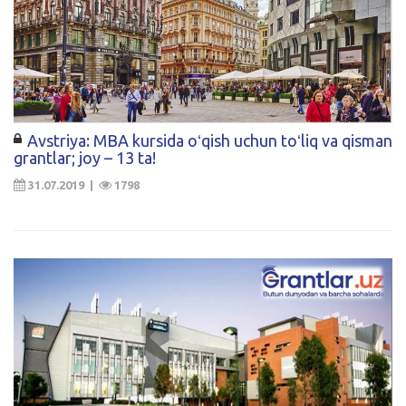
Avstriya: MBA kursida oʻqish uchun toʻliq va qisman
grantlar; joy – 13 ta!
31.07.2019 |
1798