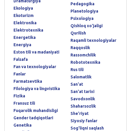
Dramaturgiya
Pedagogika
Ekologiya
Planetologiya
Ekoturizm
Psixologiya
Elektronika
Qishloq xo'jaligi
Elektrotexnika
Qurilish
Energetika
Raqamli texnologiyalar
Energiya
Raqqoslik
Eston tili va madaniyati
Rassomchilik
Falsafa
Robototexnika
Fan va texnologiyalar
Rus tili
Fanlar
Salomatlik
Farmatsevtika
San'at
Filologiya va lingvistika
San'at tarixi
Fizika
Savodxonlik
Fransuz tili
Shaharsozlik
Fuqarolik muhandisligi
She'riyat
Gender tadqiqotlari
Siyosiy fanlar
Genetika
Sog'liqni saqlash