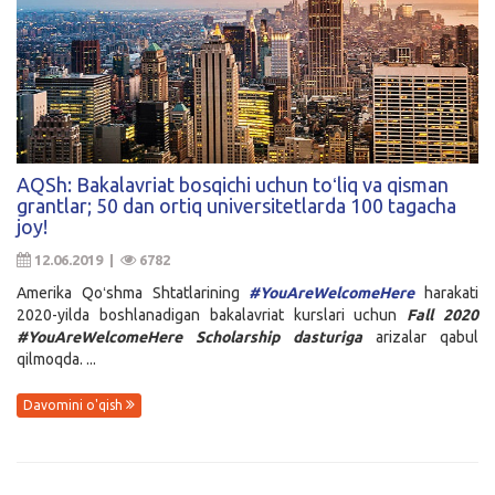
AQSh: Bakalavriat bosqichi uchun toʻliq va qisman
grantlar; 50 dan ortiq universitetlarda 100 tagacha
joy!
12.06.2019 |
6782
Amerika Qoʻshma Shtatlarining
#YouAreWelcomeHere
harakati
2020-yilda boshlanadigan bakalavriat kurslari uchun
Fall 2020
#YouAreWelcomeHere Scholarship dasturiga
arizalar qabul
qilmoqda. ...
Davomini o'qish