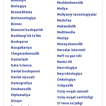
Biokimyo
Moddashunoslik
Biologiya
Moliya
Biomeditsina
Moliyaviy texnologiyalar
Biotexnologiya
Mudofaa
Biznes
Muhandislik
Biznesni boshqarish
Multimedia
Boshlang'ich ta'lim
Musiqa
Boshqaruv
Muzeyshunoslik
Buxgalteriya
Narsalar interneti
Chegarashunoslik
Neft va gaz ishi
Dasturlash
Nemis tili
Data Science
Nevrologiya
Davlat boshqaruvi
Neyrobiologiya
Davlat siyosati
Onkologiya
Demografiya
Oshpazlik
Dinshunoslik
Oziq-ovqat sanoati
Diplomatiya
Oziq-ovqat xavfsizligi
Dizayn
Oʻrmon xoʻjaligi