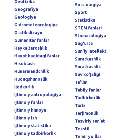
Geofizika
Sotsiologiya
Geografiya
Sport
Geologiya
Statistika
Gidrometeorologiya
STEM fanlari
Grafik dizayn
Stomatologiya
Gumanitar fanlar
Sug'urta
Haykaltaroshlik
Sun'iy intellekt
Hayot haqidagi fanlar
Suratkashlik
Hisoblash
Suratkashlik
Hunarmandchilik
Suv xo'jaligi
Huquqshunoslik
Ta'lim
Ijodkorlik
Tabiiy fanlar
Ijtimoiy antropologiya
Tadbirkorlik
Ijtimoiy fanlar
Tarix
Ijtimoiy himoya
Tarjimonlik
Ijtimoiy ish
Tasviriy sanʼat
Ijtimoiy statistika
Tekstil
Ijtimoiy tadbirkorlik
Temir yo'llar