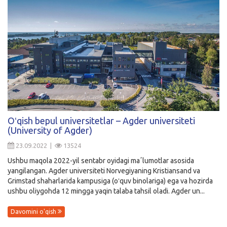
Oʻqish bepul universitetlar – Agder universiteti
(University of Agder)
23.09.2022 |
13524
Ushbu maqola 2022-yil sentabr oyidagi maʼlumotlar asosida
yangilangan. Agder universiteti Norvegiyaning Kristiansand va
Grimstad shaharlarida kampusiga (oʻquv binolariga) ega va hozirda
ushbu oliygohda 12 mingga yaqin talaba tahsil oladi. Agder un...
Davomini o'qish