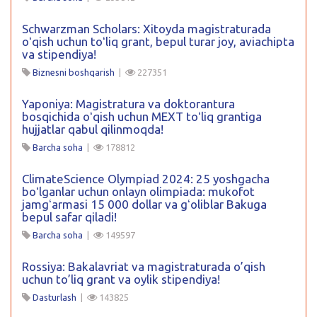
Schwarzman Scholars: Xitoyda magistraturada
oʻqish uchun toʻliq grant, bepul turar joy, aviachipta
va stipendiya!
Biznesni boshqarish
|
227351
Yaponiya: Magistratura va doktorantura
bosqichida oʻqish uchun MEXT toʻliq grantiga
hujjatlar qabul qilinmoqda!
Barcha soha
|
178812
ClimateScience Olympiad 2024: 25 yoshgacha
boʻlganlar uchun onlayn olimpiada: mukofot
jamgʻarmasi 15 000 dollar va gʻoliblar Bakuga
bepul safar qiladi!
Barcha soha
|
149597
Rossiya: Bakalavriat va magistraturada o’qish
uchun to’liq grant va oylik stipendiya!
Dasturlash
|
143825