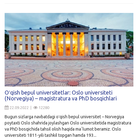
Oʻqish bepul universitetlar: Oslo universiteti
(Norvegiya) – magistratura va PhD bosqichlari
22.09.2022 |
12280
Bugun sizlarga navbatdagi oʻqish bepul universitet – Norvegiya
poytaxti Oslo shahrida joylashgan Oslo universitetida magistratura
va PhD bosqichida tahsil olish haqida maʼlumot beramiz. Oslo
universiteti 1811-yili tashkil topgan hamda 193...