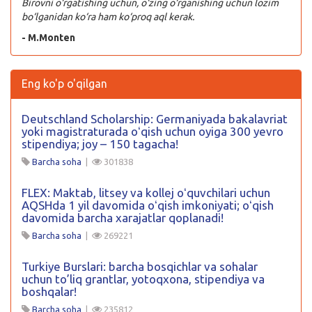
Birovni o‘rgatishing uchun, o‘zing o‘rganishing uchun lozim
bo‘lganidan ko‘ra ham ko‘proq aql kerak.
- M.Monten
Eng ko'p o'qilgan
Deutschland Scholarship: Germaniyada bakalavriat
yoki magistraturada oʻqish uchun oyiga 300 yevro
stipendiya; joy – 150 tagacha!
Barcha soha
|
301838
FLEX: Maktab, litsey va kollej oʻquvchilari uchun
AQSHda 1 yil davomida oʻqish imkoniyati; oʻqish
davomida barcha xarajatlar qoplanadi!
Barcha soha
|
269221
Turkiye Burslari: barcha bosqichlar va sohalar
uchun to’liq grantlar, yotoqxona, stipendiya va
boshqalar!
Barcha soha
|
235812