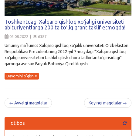
Toshkentdagi Xalqaro qishloq xoʻjaligi universiteti
abituriyentlarga 200 ta toʻliq grant taklif etmoqda!
03.08.2022 |
6387
Umumiy maʼlumot Xalqaro qishloq xoʻjalik universiteti Oʻzbekiston
Respublikasi Prezidentining 2022-yil 7-maydagi “Xalqaro qishloq
xoʻjaligi universitetini tashkil qilish chora tadbirlari toʻgʻrisidagi”
qaroriga asosan Buyuk Britaniya Qirollik qish...
Davomini o'qish
← Avvalgi maqolalar
Keyingi maqolalar →
Iqtibos