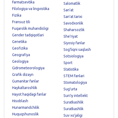
Farmatsevtika
Salomatlik
Filologiya va lingvistika
San'at
Fizika
San'at tarixi
Fransuz tili
Savodxonlik
Fuqarolik muhandisligi
Shaharsozlik
Gender tadqiqotlari
She'riyat
Genetika
Siyosiy fanlar
Geofizika
Sog'liqni saqlash
Geografiya
Sotsiologiya
Geologiya
Sport
Gidrometeorologiya
Statistika
Grafik dizayn
STEM fanlari
Gumanitar fanlar
Stomatologiya
Haykaltaroshlik
Sug'urta
Hayot haqidagi fanlar
Sun'iy intellekt
Hisoblash
Suratkashlik
Hunarmandchilik
Suratkashlik
Huquqshunoslik
Suv xo'jaligi