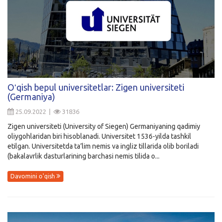
Oʻqish bepul universitetlar: Zigen universiteti
(Germaniya)
25.09.2022 |
31836
Zigen universiteti (University of Siegen) Germaniyaning qadimiy
oliygohlaridan biri hisoblanadi. Universitet 1536-yilda tashkil
etilgan. Universitetda ta’lim nemis va ingliz tillarida olib boriladi
(bakalavrlik dasturlarining barchasi nemis tilida o...
Davomini o'qish