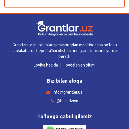
Grantlar.uz tolibi ilmlarga mashriqdan mag’ribgacha bo’lgan
mamlakatlarda bepul ta’lim olish uchun grant topishda yordam
beradi.
Loyiha haqida
Foydalanish bitimi
Biz bilan aloqa
info@grantlar.uz
@hamidziyo
To'lovga qabul qilamiz