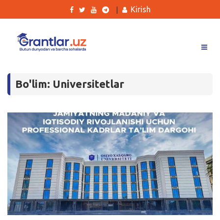
Kirish
|
Grantlar
Bo'lim: Universitetlar
Tanlovlar
Ishlar
Kurslar
Blog
Yana
Qidirish