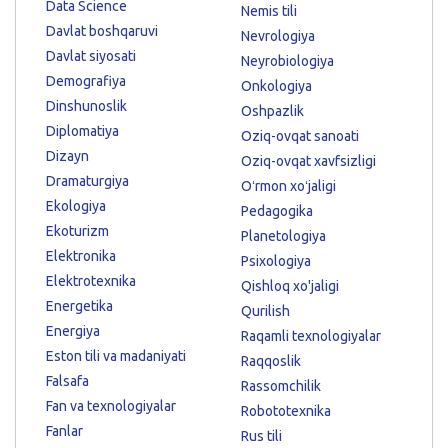
Data Science
Nemis tili
Davlat boshqaruvi
Nevrologiya
Davlat siyosati
Neyrobiologiya
Demografiya
Onkologiya
Dinshunoslik
Oshpazlik
Diplomatiya
Oziq-ovqat sanoati
Dizayn
Oziq-ovqat xavfsizligi
Dramaturgiya
Oʻrmon xoʻjaligi
Ekologiya
Pedagogika
Ekoturizm
Planetologiya
Elektronika
Psixologiya
Elektrotexnika
Qishloq xo'jaligi
Energetika
Qurilish
Energiya
Raqamli texnologiyalar
Eston tili va madaniyati
Raqqoslik
Falsafa
Rassomchilik
Fan va texnologiyalar
Robototexnika
Fanlar
Rus tili