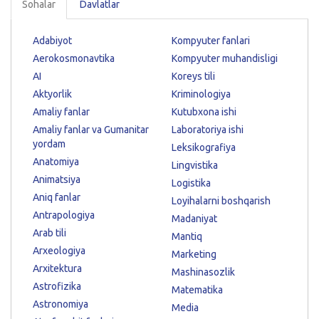
Sohalar
Davlatlar
Adabiyot
Kompyuter fanlari
Aerokosmonavtika
Kompyuter muhandisligi
AI
Koreys tili
Aktyorlik
Kriminologiya
Amaliy fanlar
Kutubxona ishi
Amaliy fanlar va Gumanitar
Laboratoriya ishi
yordam
Leksikografiya
Anatomiya
Lingvistika
Animatsiya
Logistika
Aniq fanlar
Loyihalarni boshqarish
Antrapologiya
Madaniyat
Arab tili
Mantiq
Arxeologiya
Marketing
Arxitektura
Mashinasozlik
Astrofizika
Matematika
Astronomiya
Media