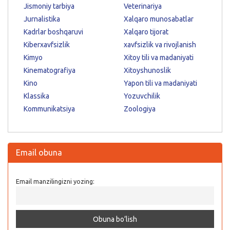
Jismoniy tarbiya
Veterinariya
Jurnalistika
Xalqaro munosabatlar
Kadrlar boshqaruvi
Xalqaro tijorat
Kiberxavfsizlik
xavfsizlik va rivojlanish
Kimyo
Xitoy tili va madaniyati
Kinematografiya
Xitoyshunoslik
Kino
Yapon tili va madaniyati
Klassika
Yozuvchilik
Kommunikatsiya
Zoologiya
Email obuna
Email manzilingizni yozing: