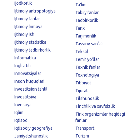
Ijodkorlik
Ta'lim
Ijtimoiy antropologiya
Tabiiy fanlar
Ijtimoiy fanlar
Tadbirkorlik
Ijtimoiy himoya
Tarix
Ijtimoiy ish
Tarjimonlik
Ijtimoiy statistika
Tasviriy sanʼat
Ijtimoiy tadbirkorlik
Tekstil
Informatika
Temir yo'llar
Ingliz tili
Texnik fanlar
Innovatsiyalar
Texnologiya
Inson huquqlari
Tibbiyot
Investitsion tahlil
Tijorat
Investitsiya
Tilshunoslik
Investiya
Tinchlik va xavfsizlik
Iqlim
Tirik organizmlar haqidagi
Iqtisod
fanlar
Iqtisodiy geografiya
Transport
Jamiyatshunoslik
Turizm