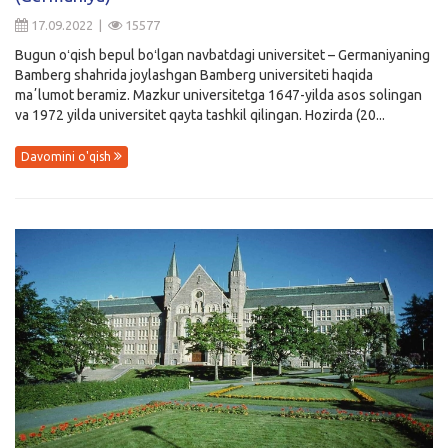
17.09.2022 |
15577
Bugun oʻqish bepul boʻlgan navbatdagi universitet – Germaniyaning
Bamberg shahrida joylashgan Bamberg universiteti haqida
maʼlumot beramiz. Mazkur universitetga 1647-yilda asos solingan
va 1972 yilda universitet qayta tashkil qilingan. Hozirda (20...
Davomini o'qish