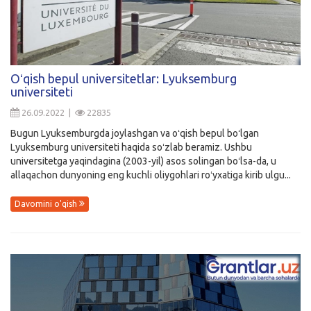
Oʻqish bepul universitetlar: Lyuksemburg
universiteti
26.09.2022 |
22835
Bugun Lyuksemburgda joylashgan va oʻqish bepul boʻlgan
Lyuksemburg universiteti haqida soʻzlab beramiz. Ushbu
universitetga yaqindagina (2003-yil) asos solingan boʻlsa-da, u
allaqachon dunyoning eng kuchli oliygohlari roʻyxatiga kirib ulgu...
Davomini o'qish