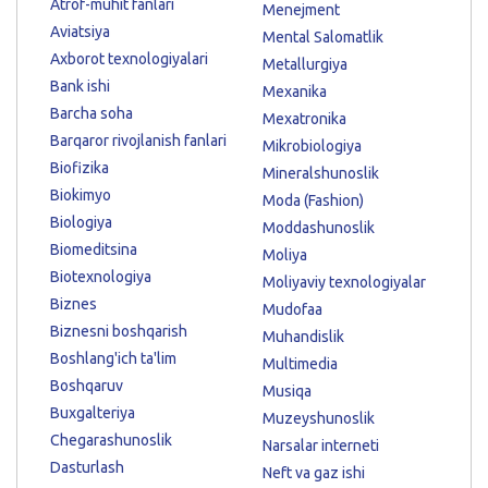
Atrof-muhit fanlari
Menejment
Aviatsiya
Mental Salomatlik
Axborot texnologiyalari
Metallurgiya
Bank ishi
Mexanika
Barcha soha
Mexatronika
Barqaror rivojlanish fanlari
Mikrobiologiya
Biofizika
Mineralshunoslik
Biokimyo
Moda (Fashion)
Biologiya
Moddashunoslik
Biomeditsina
Moliya
Biotexnologiya
Moliyaviy texnologiyalar
Biznes
Mudofaa
Biznesni boshqarish
Muhandislik
Boshlang'ich ta'lim
Multimedia
Boshqaruv
Musiqa
Buxgalteriya
Muzeyshunoslik
Chegarashunoslik
Narsalar interneti
Dasturlash
Neft va gaz ishi