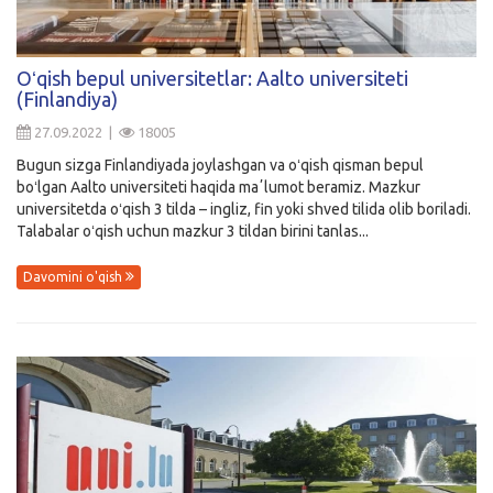
Oʻqish bepul universitetlar: Aalto universiteti
(Finlandiya)
27.09.2022 |
18005
Bugun sizga Finlandiyada joylashgan va oʻqish qisman bepul
boʻlgan Aalto universiteti haqida maʼlumot beramiz. Mazkur
universitetda oʻqish 3 tilda – ingliz, fin yoki shved tilida olib boriladi.
Talabalar oʻqish uchun mazkur 3 tildan birini tanlas...
Davomini o'qish