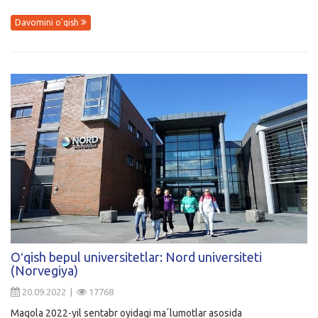
Davomini o'qish
Oʻqish bepul universitetlar: Nord universiteti
(Norvegiya)
20.09.2022 |
17768
Maqola 2022-yil sentabr oyidagi maʼlumotlar asosida