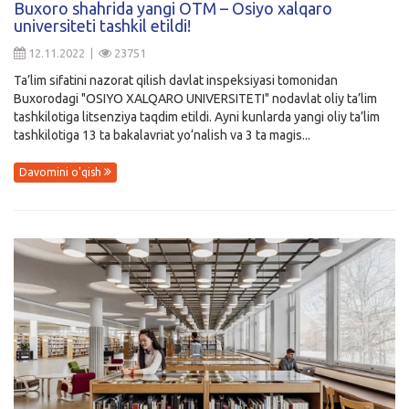
Buxoro shahrida yangi OTM – Osiyo xalqaro
universiteti tashkil etildi!
Kirish
12.11.2022 |
23751
Ta’lim sifatini nazorat qilish davlat inspeksiyasi tomonidan
Buxorodagi "OSIYO XALQARO UNIVERSITETI" nodavlat oliy ta’lim
tashkilotiga litsenziya taqdim etildi. Ayni kunlarda yangi oliy ta’lim
tashkilotiga 13 ta bakalavriat yo‘nalish va 3 ta magis...
Davomini o'qish