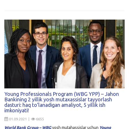
Young Professionals Program (WBG YPP) – Jahon
Bankining 2 yillik yosh mutaxassislar tayyorlash
dasturi: haq to’lanadigan amaliyot, 5 yillik ish
imkoniyati!
01.09.2021 |
6655
World Bank Group – WBG
yosh mutahassislar uchun
Young