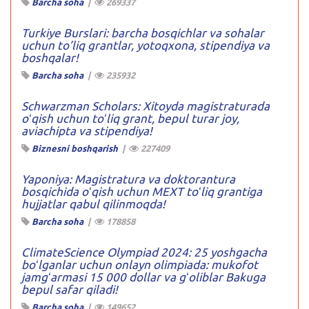
Barcha soha
|
269337
Turkiye Burslari: barcha bosqichlar va sohalar
uchun to’liq grantlar, yotoqxona, stipendiya va
boshqalar!
Barcha soha
|
235932
Schwarzman Scholars: Xitoyda magistraturada
oʻqish uchun toʻliq grant, bepul turar joy,
aviachipta va stipendiya!
Biznesni boshqarish
|
227409
Yaponiya: Magistratura va doktorantura
bosqichida oʻqish uchun MEXT toʻliq grantiga
hujjatlar qabul qilinmoqda!
Barcha soha
|
178858
ClimateScience Olympiad 2024: 25 yoshgacha
boʻlganlar uchun onlayn olimpiada: mukofot
jamgʻarmasi 15 000 dollar va gʻoliblar Bakuga
bepul safar qiladi!
Barcha soha
|
149652