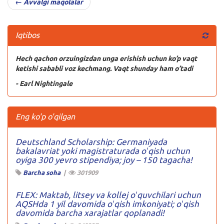
← Avvalgi maqolalar
Iqtibos
Hech qachon orzuingizdan unga erishish uchun ko’p vaqt
ketishi sababli voz kechmang. Vaqt shunday ham o’tadi
- Earl Nightingale
Eng ko'p o'qilgan
Deutschland Scholarship: Germaniyada
bakalavriat yoki magistraturada oʻqish uchun
oyiga 300 yevro stipendiya; joy – 150 tagacha!
Barcha soha
|
301909
FLEX: Maktab, litsey va kollej oʻquvchilari uchun
AQSHda 1 yil davomida oʻqish imkoniyati; oʻqish
davomida barcha xarajatlar qoplanadi!