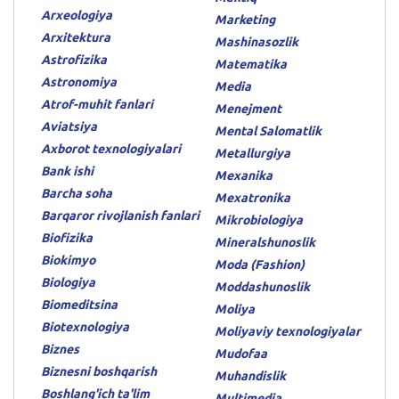
Arxeologiya
Marketing
Arxitektura
Mashinasozlik
Astrofizika
Matematika
Astronomiya
Media
Atrof-muhit fanlari
Menejment
Aviatsiya
Mental Salomatlik
Axborot texnologiyalari
Metallurgiya
Bank ishi
Mexanika
Barcha soha
Mexatronika
Barqaror rivojlanish fanlari
Mikrobiologiya
Biofizika
Mineralshunoslik
Biokimyo
Moda (Fashion)
Biologiya
Moddashunoslik
Biomeditsina
Moliya
Biotexnologiya
Moliyaviy texnologiyalar
Biznes
Mudofaa
Biznesni boshqarish
Muhandislik
Boshlang'ich ta'lim
Multimedia