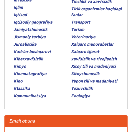
Tinchlik va xavfsizlik
Iqlim
Tirik organizmlar haqidagi
Iqtisod
fanlar
Iqtisodiy geografiya
Transport
Jamiyatshunoslik
Turizm
Jismoniy tarbiya
Veterinariya
Jurnalistika
Xalqaro munosabatlar
Kadrlar boshqaruvi
Xalqaro tijorat
Kiberxavfsizlik
xavfsizlik va rivojlanish
Kimyo
Xitoy tili va madaniyati
Kinematografiya
Xitoyshunoslik
Kino
Yapon tili va madaniyati
Klassika
Yozuvchilik
Kommunikatsiya
Zoologiya
Email obuna