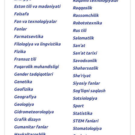
Raqamli texnologiyalar
Eston tili va madaniyati
Raqqoslik
Falsafa
Rassomchilik
Fan va texnologiyalar
Robototexnika
Fanlar
Rus tili
Farmatsevtika
Salomatlik
Filologiya va lingvistika
San'at
Fizika
San'at tarixi
Fransuz tili
Savodxonlik
Fuqarolik muhandisligi
Shaharsozlik
Gender tadqiqotlari
She'riyat
Genetika
Siyosiy fanlar
Geofizika
Sog'liqni saqlash
Geografiya
Sotsiologiya
Geologiya
Sport
Gidrometeorologiya
Statistika
Grafik dizayn
STEM fanlari
Gumanitar fanlar
Stomatologiya
Haykaltaroshlik