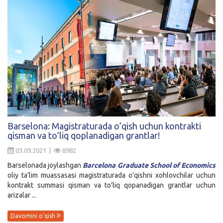
Barselona: Magistraturada o’qish uchun kontrakti
qisman va to’liq qoplanadigan grantlar!
03.09.2021 |
8982
Barselonada joylashgan
Barcelona Graduate School of Economics
oliy ta’lim muassasasi magistraturada o’qishni xohlovchilar uchun
kontrakt summasi qisman va to’liq qopanadigan grantlar uchun
arizalar ...
Davomini o'qish