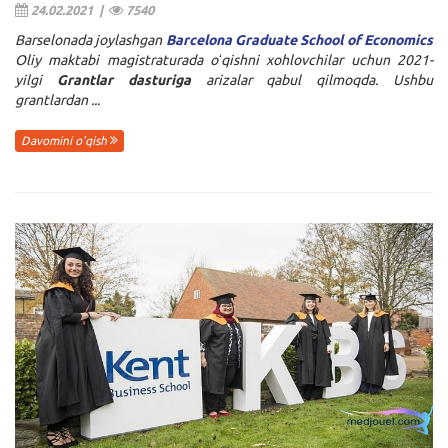
24.02.2021 |
7540
Barselonada joylashgan
Barcelona Graduate School of Economics
Oliy maktabi magistraturada oʻqishni xohlovchilar uchun 2021-
yilgi
Grantlar dasturiga
arizalar qabul qilmoqda. Ushbu
grantlardan ...
Davomini o'qish