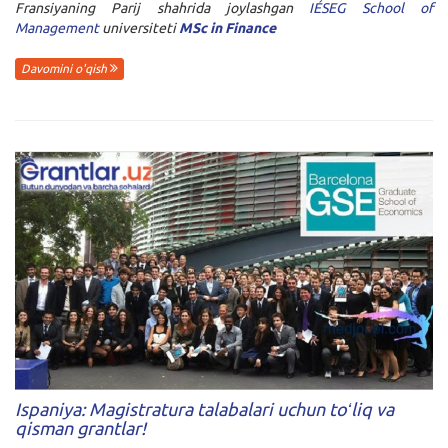
Fransiyaning Parij shahrida joylashgan
IÉSEG School of
Management
universiteti
MSc in Finance
Davomini o'qish
Ispaniya: Magistratura talabalari uchun toʻliq va
qisman grantlar!