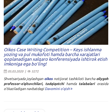
Oikos Case Writing Competition – Keys ishlanma
yozing va pul mukofoti hamda barcha xarajatlari
qoplanadigan xalqaro konferensiyada ishtirok etish
imkoniga ega boʻling!
05.03.2020 |
5272
Shvetsariyada joylashgan
oikos
notijorat tashkiloti barcha
oliygoh
professor-o’qituvchilari, tadqiqotchi
hamda
talabalari
orasida
o’tkaziladigan navbatdagi
Davomini o'qish