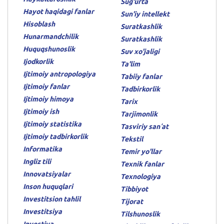
Sug'urta
Hayot haqidagi fanlar
Sun'iy intellekt
Hisoblash
Suratkashlik
Hunarmandchilik
Suratkashlik
Huquqshunoslik
Suv xo'jaligi
Ijodkorlik
Ta'lim
Ijtimoiy antropologiya
Tabiiy fanlar
Ijtimoiy fanlar
Tadbirkorlik
Ijtimoiy himoya
Tarix
Ijtimoiy ish
Tarjimonlik
Ijtimoiy statistika
Tasviriy sanʼat
Ijtimoiy tadbirkorlik
Tekstil
Informatika
Temir yo'llar
Ingliz tili
Texnik fanlar
Innovatsiyalar
Texnologiya
Inson huquqlari
Tibbiyot
Investitsion tahlil
Tijorat
Investitsiya
Tilshunoslik
Investiya