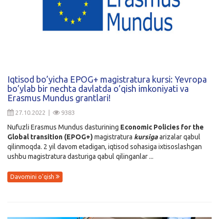
Iqtisod bo’yicha EPOG+ magistratura kursi: Yevropa
bo’ylab bir nechta davlatda o’qish imkoniyati va
Erasmus Mundus grantlari!
27.10.2022 |
9383
Nufuzli Erasmus Mundus dasturining
Economic Policies for the
Global transition (EPOG+)
magistratura
kursiga
arizalar qabul
qilinmoqda. 2 yil davom etadigan, iqtisod sohasiga ixtisoslashgan
ushbu magistratura dasturiga qabul qilinganlar ...
Davomini o'qish