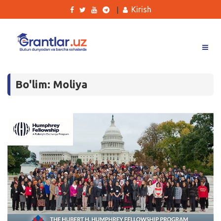
Kirish
|
Grantlar
Bo'lim: Moliya
Tanlovlar
Ishlar
Kurslar
Blog
Yana
Qidirish