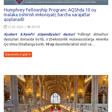
Kirish
Humphrey Fellowship Program: AQShda 10 oy
malaka oshirish imkoniyati; barcha xarajatlar
qoplanadi!
23.05.2026 |
45076
Xyubert X.Xamfri stipendiyalari dasturi
Fulbrayt almashuv
dasturlari doirasida boʻlib, oʻzbekistonlik mutaxassislarga Amerika
Qoʻshma Shtatlariga borib,
10 oy
davomida tahsil olish va ...
Davomini o'qish