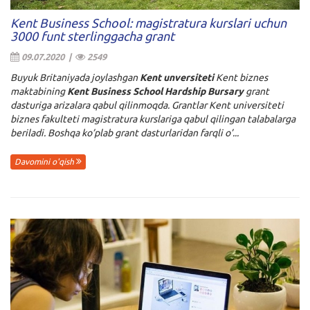
Kent Business School: magistratura kurslari uchun
3000 funt sterlinggacha grant
09.07.2020 |
2549
Buyuk Britaniyada joylashgan
Kent unversiteti
Kent biznes
maktabining
Kent Business School Hardship Bursary
grant
dasturiga arizalara qabul qilinmoqda. Grantlar Kent universiteti
biznes fakulteti magistratura kurslariga qabul qilingan talabalarga
beriladi. Boshqa ko’plab grant dasturlaridan farqli o’...
Davomini o'qish