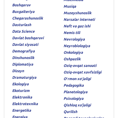
Boshqaruv
Musiqa
Buxgalteriya
Muzeyshunoslik
Chegarashunoslik
Narsalar interneti
Dasturlash
Neft va gaz ishi
Data Science
Nemis tili
Davlat boshqaruvi
Nevrologiya
Davlat siyosati
Neyrobiologiya
Demografiya
Onkologiya
Dinshunoslik
Oshpazlik
Diplomatiya
Oziq-ovqat sanoati
Dizayn
Oziq-ovqat xavfsizligi
Dramaturgiya
Oʻrmon xoʻjaligi
Ekologiya
Pedagogika
Ekoturizm
Planetologiya
Elektronika
Psixologiya
Elektrotexnika
Qishloq xo'jaligi
Energetika
Qurilish
Energiya