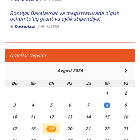
Rossiya: Bakalavriat va magistraturada o’qish
uchun to’liq grant va oylik stipendiya!
Dasturlash
|
143856
Grantlar taqvimi
Avgust 2026
Du
Se
Ch
Pa
Ju
Sh
Ya
1
2
3
4
5
6
7
9
8
10
11
12
13
14
15
16
17
18
20
21
22
23
19