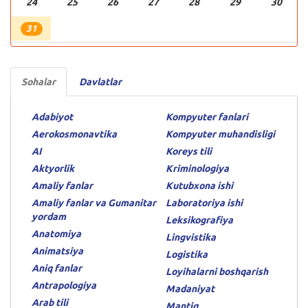
24
25
26
27
28
29
30
31
Sohalar
Davlatlar
Adabiyot
Kompyuter fanlari
Aerokosmonavtika
Kompyuter muhandisligi
AI
Koreys tili
Aktyorlik
Kriminologiya
Amaliy fanlar
Kutubxona ishi
Amaliy fanlar va Gumanitar
Laboratoriya ishi
yordam
Leksikografiya
Anatomiya
Lingvistika
Animatsiya
Logistika
Aniq fanlar
Loyihalarni boshqarish
Antrapologiya
Madaniyat
Arab tili
Mantiq