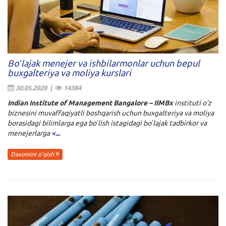
Boʻlajak menejer va ishbilarmonlar uchun bepul
buxgalteriya va moliya kurslari
30.05.2020 |
14384
Indian Institute of Management Bangalore – IIMBx
instituti o’z
biznesini muvaffaqiyatli boshqarish uchun buxgalteriya va moliya
borasidagi bilimlarga ega boʻlish istagidagi boʻlajak tadbirkor va
menejerlarga
<...
Davomini o'qish