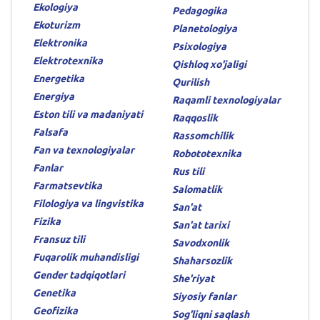
Ekologiya
Pedagogika
Ekoturizm
Planetologiya
Elektronika
Psixologiya
Elektrotexnika
Qishloq xo'jaligi
Energetika
Qurilish
Energiya
Raqamli texnologiyalar
Eston tili va madaniyati
Raqqoslik
Falsafa
Rassomchilik
Fan va texnologiyalar
Robototexnika
Fanlar
Rus tili
Farmatsevtika
Salomatlik
Filologiya va lingvistika
San'at
Fizika
San'at tarixi
Fransuz tili
Savodxonlik
Fuqarolik muhandisligi
Shaharsozlik
Gender tadqiqotlari
She'riyat
Genetika
Siyosiy fanlar
Geofizika
Sog'liqni saqlash