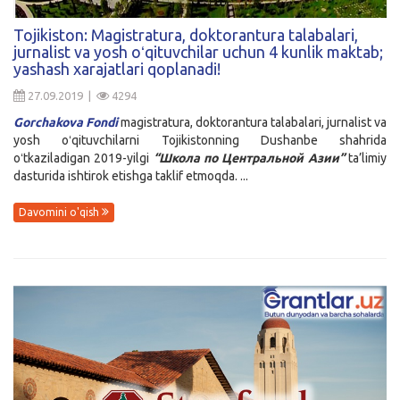
Kirish
Tojikiston: Magistratura, doktorantura talabalari,
jurnalist va yosh oʻqituvchilar uchun 4 kunlik maktab;
yashash xarajatlari qoplanadi!
27.09.2019 |
4294
Gorchakova Fondi
magistratura, doktorantura talabalari, jurnalist va
yosh oʻqituvchilarni Tojikistonning Dushanbe shahrida
oʻtkaziladigan 2019-yilgi
“Школа по Центральной Азии”
ta’limiy
dasturida ishtirok etishga taklif etmoqda. ...
Davomini o'qish