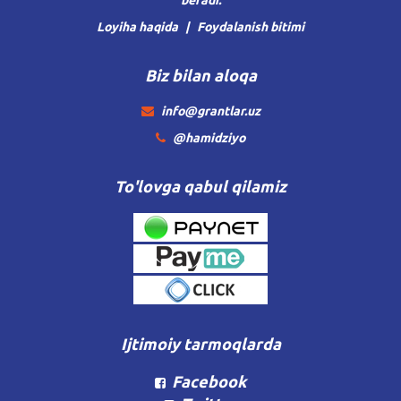
beradi.
Loyiha haqida
Foydalanish bitimi
Biz bilan aloqa
info@grantlar.uz
@hamidziyo
To'lovga qabul qilamiz
Ijtimoiy tarmoqlarda
Facebook