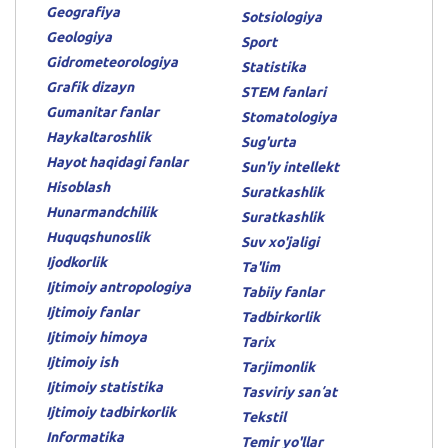
Geografiya
Sotsiologiya
Geologiya
Sport
Gidrometeorologiya
Statistika
Grafik dizayn
STEM fanlari
Gumanitar fanlar
Stomatologiya
Haykaltaroshlik
Sug'urta
Hayot haqidagi fanlar
Sun'iy intellekt
Hisoblash
Suratkashlik
Hunarmandchilik
Suratkashlik
Huquqshunoslik
Suv xo'jaligi
Ijodkorlik
Ta'lim
Ijtimoiy antropologiya
Tabiiy fanlar
Ijtimoiy fanlar
Tadbirkorlik
Ijtimoiy himoya
Tarix
Ijtimoiy ish
Tarjimonlik
Ijtimoiy statistika
Tasviriy sanʼat
Ijtimoiy tadbirkorlik
Tekstil
Informatika
Temir yo'llar