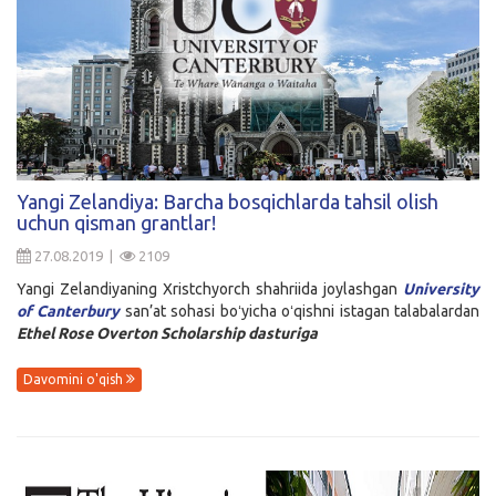
Yangi Zelandiya: Barcha bosqichlarda tahsil olish
uchun qisman grantlar!
27.08.2019 |
2109
Yangi Zelandiyaning Xristchyorch shahriida joylashgan
University
of Canterbury
san’at sohasi boʻyicha oʻqishni istagan talabalardan
Ethel Rose Overton Scholarship dasturiga
Davomini o'qish