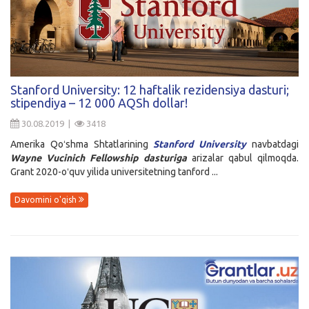
Stanford University: 12 haftalik rezidensiya dasturi;
stipendiya – 12 000 AQSh dollar!
30.08.2019 |
3418
Amerika Qoʻshma Shtatlarining
Stanford University
navbatdagi
Wayne Vucinich Fellowship
dasturiga
arizalar qabul qilmoqda.
Grant 2020-oʻquv yilida universitetning tanford ...
Davomini o'qish