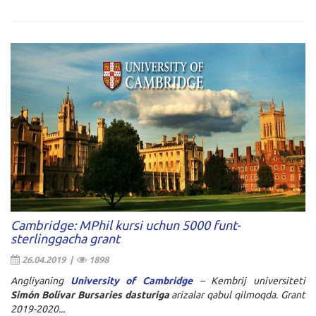
Cambridge: MPhil kursi uchun 5000 funt-
sterlinggacha grant
26.04.2019 |
1898
Angliyaning
University of Cambridge
– Kembrij universiteti
Simón Bolívar Bursaries
dasturiga
arizalar qabul qilmoqda. Grant
2019-2020...