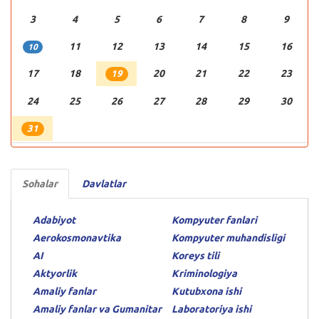
3
4
5
6
7
8
9
11
12
13
14
15
16
10
17
18
20
21
22
23
19
24
25
26
27
28
29
30
31
Sohalar
Davlatlar
Adabiyot
Kompyuter fanlari
Aerokosmonavtika
Kompyuter muhandisligi
AI
Koreys tili
Aktyorlik
Kriminologiya
Amaliy fanlar
Kutubxona ishi
Amaliy fanlar va Gumanitar
Laboratoriya ishi