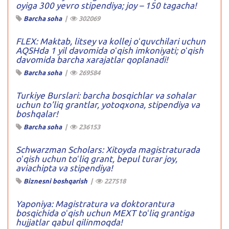
oyiga 300 yevro stipendiya; joy – 150 tagacha!
Barcha soha
|
302069
FLEX: Maktab, litsey va kollej oʻquvchilari uchun
AQSHda 1 yil davomida oʻqish imkoniyati; oʻqish
davomida barcha xarajatlar qoplanadi!
Barcha soha
|
269584
Turkiye Burslari: barcha bosqichlar va sohalar
uchun to’liq grantlar, yotoqxona, stipendiya va
boshqalar!
Barcha soha
|
236153
Schwarzman Scholars: Xitoyda magistraturada
oʻqish uchun toʻliq grant, bepul turar joy,
aviachipta va stipendiya!
Biznesni boshqarish
|
227518
Yaponiya: Magistratura va doktorantura
bosqichida oʻqish uchun MEXT toʻliq grantiga
hujjatlar qabul qilinmoqda!