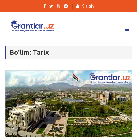
Kirish
|
Grantlar
Bo'lim: Tarix
Tanlovlar
Ishlar
Kurslar
Blog
Yana
Qidirish