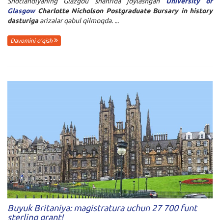
Shotlandiyaning Glazgou shahrida joylashgan
University of
Glasgow
Charlotte Nicholson Postgraduate Bursary in history
dasturiga
arizalar qabul qilmoqda. ...
Davomini o'qish
Buyuk Britaniya: magistratura uchun 27 700 funt
sterling grant!