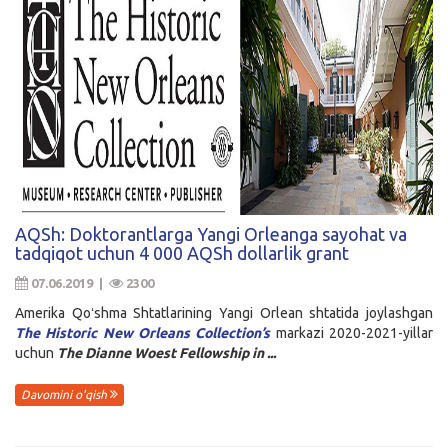
AQSh: Doktorantlarga Yangi Orleanga sayohat va
tadqiqot uchun 4 000 AQSh dollarlik grant
07.06.2019 |
2300
Amerika Qoʻshma Shtatlarining Yangi Orlean shtatida joylashgan
The Historic New Orleans Collection’s
markazi 2020-2021-yillar
uchun
The Dianne Woest Fellowship in ...
Davomini o'qish