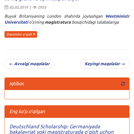
02.02.2019 |
2933
Buyuk Britaniyaning London shahrida joylashgan
Westministr
Universiteti
o’zining
magistratura
bosqichidagi talabalariga
Davomini o'qish
← Avvalgi maqolalar
Keyingi maqolalar →
Iqtibos
Eng ko'p o'qilgan
Deutschland Scholarship: Germaniyada
bakalavriat yoki magistraturada oʻqish uchun