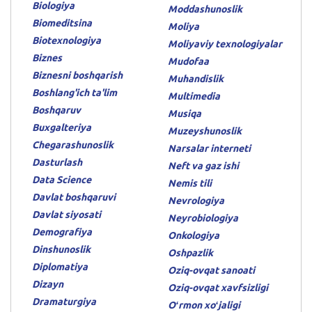
Biologiya
Moddashunoslik
Biomeditsina
Moliya
Biotexnologiya
Moliyaviy texnologiyalar
Biznes
Mudofaa
Biznesni boshqarish
Muhandislik
Boshlang'ich ta'lim
Multimedia
Boshqaruv
Musiqa
Buxgalteriya
Muzeyshunoslik
Chegarashunoslik
Narsalar interneti
Dasturlash
Neft va gaz ishi
Data Science
Nemis tili
Davlat boshqaruvi
Nevrologiya
Davlat siyosati
Neyrobiologiya
Demografiya
Onkologiya
Dinshunoslik
Oshpazlik
Diplomatiya
Oziq-ovqat sanoati
Dizayn
Oziq-ovqat xavfsizligi
Dramaturgiya
Oʻrmon xoʻjaligi