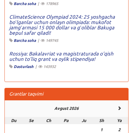
Barcha soha
|
178965
ClimateScience Olympiad 2024: 25 yoshgacha
boʻlganlar uchun onlayn olimpiada: mukofot
jamgʻarmasi 15 000 dollar va gʻoliblar Bakuga
bepul safar qiladi!
Barcha soha
|
149745
Rossiya: Bakalavriat va magistraturada o’qish
uchun to’liq grant va oylik stipendiya!
Dasturlash
|
143932
Grantlar taqvimi
Avgust 2026
Du
Se
Ch
Pa
Ju
Sh
Ya
1
2