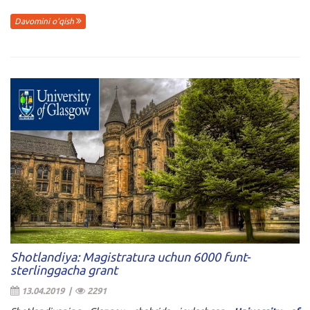
Davomini o'qish
Shotlandiya: Magistratura uchun 6000 funt-
sterlinggacha grant
13.04.2019 |
2291