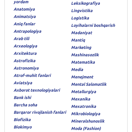
yordam
Leksikografiya
Anatomiya
Lingvistika
Animatsiya
Logistika
Aniq fanlar
Loyihalarni boshqarish
Antrapologiya
Madaniyat
Arab tili
Mantiq
Arxeologiya
Marketing
Arxitektura
Mashinasozlik
Astrofizika
Matematika
Astronomiya
Media
Atrof-muhit fanlari
Menejment
Aviatsiya
Mental Salomatlik
Axborot texnologiyalari
Metallurgiya
Bank ishi
Mexanika
Barcha soha
Mexatronika
Barqaror rivojlanish fanlari
Mikrobiologiya
Biofizika
Mineralshunoslik
Biokimyo
Moda (Fashion)