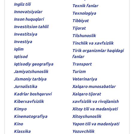
Ingliz tili
Texnik fanlar
Innovatsiyalar
Texnologiya
Inson huquqlari
Tibbiyot
Investitsion tahlil
Tijorat
Investitsiya
Tilshunoslik
Investiya
Tinchlik va xavfsizlik
Iqlim
Tirik organizmlar haqidagi
Iqtisod
fanlar
Iqtisodiy geografiya
Transport
Jamiyatshunoslik
Turizm
Jismoniy tarbiya
Veterinariya
Jurnalistika
Xalqaro munosabatlar
Kadrlar boshqaruvi
Xalqaro tijorat
Kiberxavfsizlik
xavfsizlik va rivojlanish
Kimyo
Xitoy tili va madaniyati
Kinematografiya
Xitoyshunoslik
Kino
Yapon tili va madaniyati
Klassika
Yozuvchilik