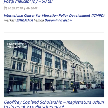
yozgi maktab; joy – 50 ta!
10.03.2019 |
8049
Internaional Center for Migration Policy Development (ICMPD)
markazi
ENIGMMA
hamda
Davomini o'qish
Geoffrey Copland Scholarship – magistratura uchun
to’liq grant va oylik stipendiya!