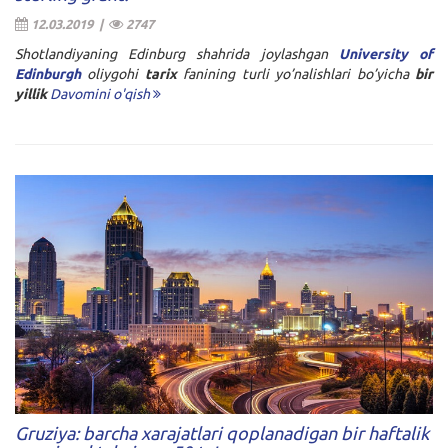
12.03.2019 |
2747
Shotlandiyaning Edinburg shahrida joylashgan
University of
Edinburgh
oliygohi
tarix
fanining turli yo’nalishlari bo’yicha
bir
yillik
Davomini o'qish
Gruziya: barcha xarajatlari qoplanadigan bir haftalik