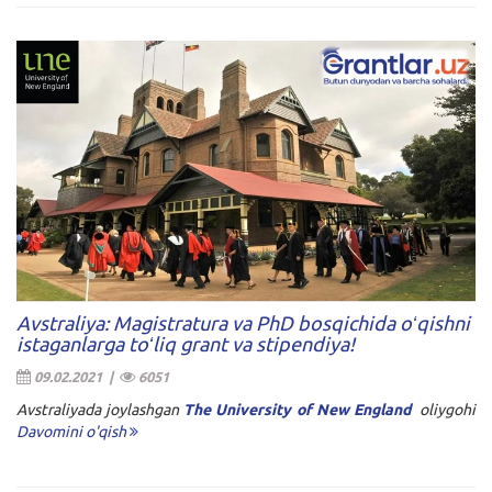
Avstraliya: Magistratura va PhD bosqichida oʻqishni
istaganlarga toʻliq grant va stipendiya!
09.02.2021 |
6051
Avstraliyada joylashgan
The University of New England
oliygohi
Davomini o'qish