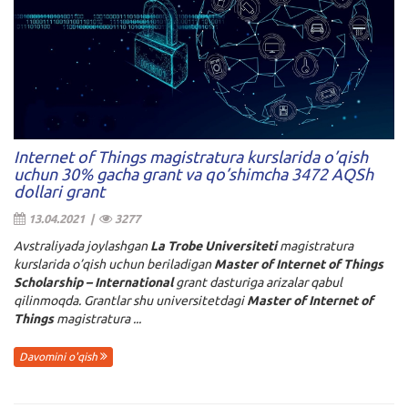
Internet of Things magistratura kurslarida o’qish
uchun 30% gacha grant va qo’shimcha 3472 AQSh
dollari grant
13.04.2021 |
3277
Avstraliyada joylashgan
La Trobe Universiteti
magistratura
kurslarida o’qish uchun beriladigan
Master of Internet of Things
Scholarship – International
grant dasturiga arizalar qabul
qilinmoqda. Grantlar shu universitetdagi
Master of Internet of
Things
magistratura ...
Davomini o'qish