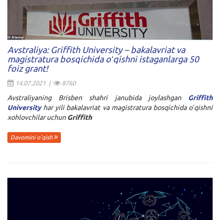
Avstraliya: Griffith University – bakalavriat va
magistratura bosqichida oʻqishni istaganlarga 50
foiz grant!
14.07.2021 |
8760
Avstraliyaning Brisben shahri janubida joylashgan
Griffith
University
har yili bakalavriat va magistratura bosqichida oʻqishni
xohlovchilar uchun
Griffith
Davomini o'qish