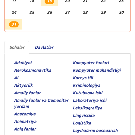
17
18
20
21
22
23
19
24
25
26
27
28
29
30
31
Sohalar
Davlatlar
Adabiyot
Kompyuter fanlari
Aerokosmonavtika
Kompyuter muhandisligi
AI
Koreys tili
Aktyorlik
Kriminologiya
Amaliy fanlar
Kutubxona ishi
Amaliy fanlar va Gumanitar
Laboratoriya ishi
yordam
Leksikografiya
Anatomiya
Lingvistika
Animatsiya
Logistika
Aniq fanlar
Loyihalarni boshqarish