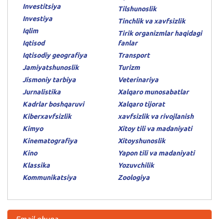
Investitsiya
Tilshunoslik
Investiya
Tinchlik va xavfsizlik
Iqlim
Tirik organizmlar haqidagi
Iqtisod
fanlar
Iqtisodiy geografiya
Transport
Jamiyatshunoslik
Turizm
Jismoniy tarbiya
Veterinariya
Jurnalistika
Xalqaro munosabatlar
Kadrlar boshqaruvi
Xalqaro tijorat
Kiberxavfsizlik
xavfsizlik va rivojlanish
Kimyo
Xitoy tili va madaniyati
Kinematografiya
Xitoyshunoslik
Kino
Yapon tili va madaniyati
Klassika
Yozuvchilik
Kommunikatsiya
Zoologiya