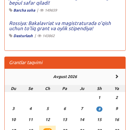
bepul safar qiladi!
Barcha soha
|
149659
Rossiya: Bakalavriat va magistraturada o’qish
uchun to’liq grant va oylik stipendiya!
Dasturlash
|
143862
Grantlar taqvimi
Avgust 2026
Du
Se
Ch
Pa
Ju
Sh
Ya
1
2
3
4
5
6
7
9
8
10
11
12
13
14
15
16