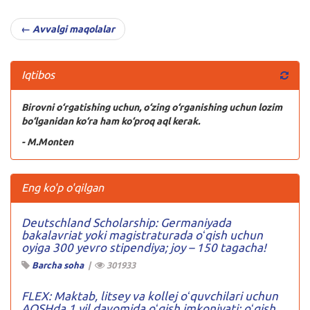
← Avvalgi maqolalar
Iqtibos
Birovni o‘rgatishing uchun, o‘zing o‘rganishing uchun lozim
bo‘lganidan ko‘ra ham ko‘proq aql kerak.
- M.Monten
Eng ko'p o'qilgan
Deutschland Scholarship: Germaniyada
bakalavriat yoki magistraturada oʻqish uchun
oyiga 300 yevro stipendiya; joy – 150 tagacha!
Barcha soha
|
301933
FLEX: Maktab, litsey va kollej oʻquvchilari uchun
AQSHda 1 yil davomida oʻqish imkoniyati; oʻqish