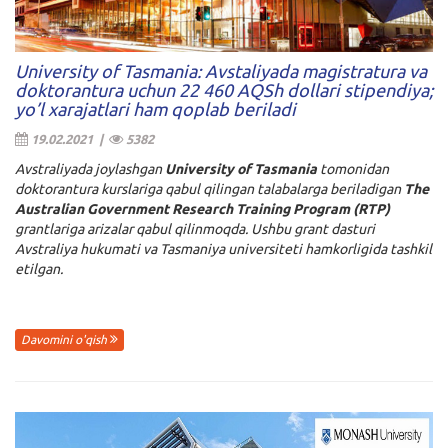
University of Tasmania: Avstaliyada magistratura va
doktorantura uchun 22 460 AQSh dollari stipendiya;
yo’l xarajatlari ham qoplab beriladi
19.02.2021 |
5382
Avstraliyada joylashgan
University of Tasmania
tomonidan
doktorantura kurslariga qabul qilingan talabalarga beriladigan
The
Australian Government Research Training Program (RTP)
grantlariga arizalar qabul qilinmoqda. Ushbu grant dasturi
Avstraliya hukumati va Tasmaniya universiteti hamkorligida tashkil
etilgan.
Davomini o'qish