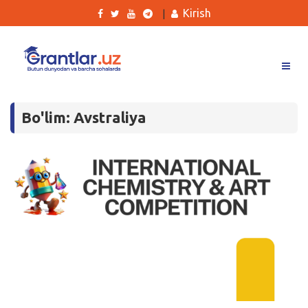
Kirish
|
Grantlar
Bo'lim: Avstraliya
Tanlovlar
Ishlar
Kurslar
Blog
Yana
Qidirish