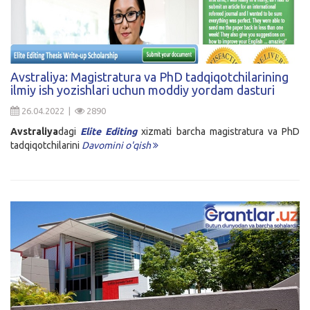
Avstraliya: Magistratura va PhD tadqiqotchilarining
ilmiy ish yozishlari uchun moddiy yordam dasturi
26.04.2022 |
2890
Avstraliya
dagi
Elite Editing
xizmati barcha magistratura va PhD
tadqiqotchilarini
Davomini o'qish