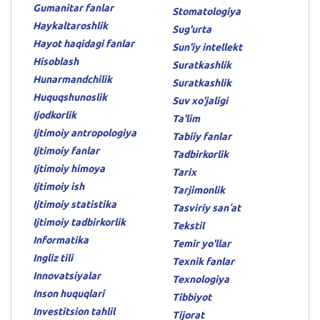
Gumanitar fanlar
Stomatologiya
Haykaltaroshlik
Sug'urta
Hayot haqidagi fanlar
Sun'iy intellekt
Hisoblash
Suratkashlik
Hunarmandchilik
Suratkashlik
Huquqshunoslik
Suv xo'jaligi
Ijodkorlik
Ta'lim
Ijtimoiy antropologiya
Tabiiy fanlar
Ijtimoiy fanlar
Tadbirkorlik
Ijtimoiy himoya
Tarix
Ijtimoiy ish
Tarjimonlik
Ijtimoiy statistika
Tasviriy sanʼat
Ijtimoiy tadbirkorlik
Tekstil
Informatika
Temir yo'llar
Ingliz tili
Texnik fanlar
Innovatsiyalar
Texnologiya
Inson huquqlari
Tibbiyot
Investitsion tahlil
Tijorat