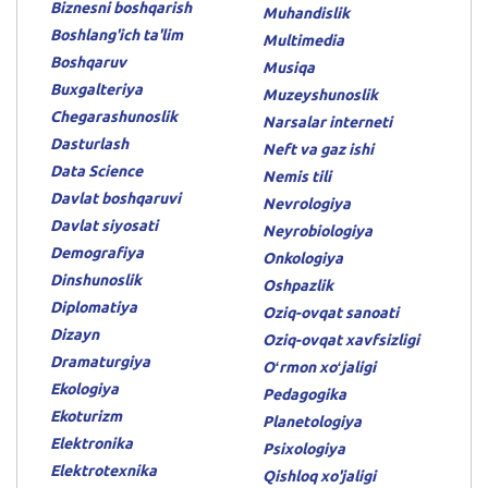
Biznesni boshqarish
Muhandislik
Boshlang'ich ta'lim
Multimedia
Boshqaruv
Musiqa
Buxgalteriya
Muzeyshunoslik
Chegarashunoslik
Narsalar interneti
Dasturlash
Neft va gaz ishi
Data Science
Nemis tili
Davlat boshqaruvi
Nevrologiya
Davlat siyosati
Neyrobiologiya
Demografiya
Onkologiya
Dinshunoslik
Oshpazlik
Diplomatiya
Oziq-ovqat sanoati
Dizayn
Oziq-ovqat xavfsizligi
Dramaturgiya
Oʻrmon xoʻjaligi
Ekologiya
Pedagogika
Ekoturizm
Planetologiya
Elektronika
Psixologiya
Elektrotexnika
Qishloq xo'jaligi