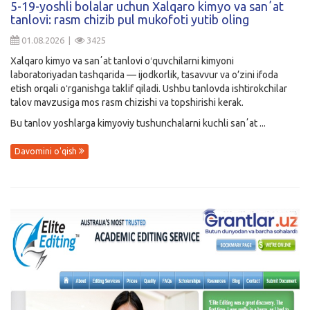
5-19-yoshli bolalar uchun Xalqaro kimyo va sanʼat
tanlovi: rasm chizib pul mukofoti yutib oling
Kirish
01.08.2026 |
3425
Xalqaro kimyo va sanʼat tanlovi oʻquvchilarni kimyoni
laboratoriyadan tashqarida — ijodkorlik, tasavvur va o’zini ifoda
etish orqali oʻrganishga taklif qiladi. Ushbu tanlovda ishtirokchilar
talov mavzusiga mos rasm chizishi va topshirishi kerak.
Bu tanlov yoshlarga kimyoviy tushunchalarni kuchli sanʼat ...
Davomini o'qish