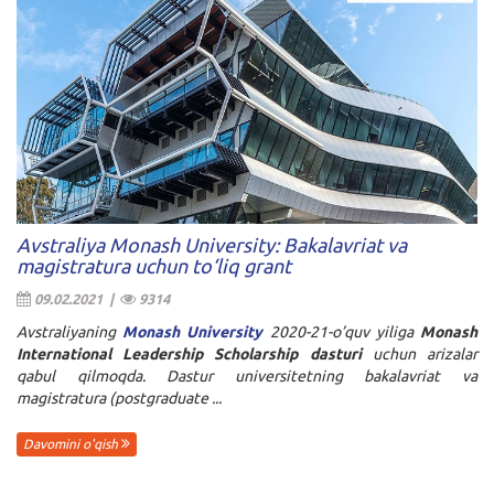
Avstraliya Monash University: Bakalavriat va
magistratura uchun to‘liq grant
09.02.2021 |
9314
Avstraliyaning
Monash University
2020-21-o’quv yiliga
Monash
International Leadership Scholarship dasturi
uchun arizalar
qabul qilmoqda. Dastur universitetning bakalavriat va
magistratura (postgraduate ...
Davomini o'qish