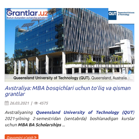
Avstraliya: MBA bosqichlari uchun toʻliq va qisman
grantlar
26.03.2021 |
4575
Avstraliyaning
Queensland University of
Technology
(QUT
)
2021-yilning 2-semestridan (sentabrda) boshlanadigan kurslar
uchun
MBA BA Scholarships
...
Davomini o'qish