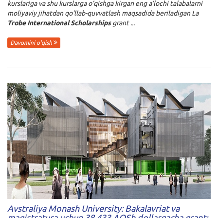
kurslariga va shu kurslarga o’qishga kirgan eng a’lochi talabalarni
moliyaviy jihatdan qo’llab-quvvatlash maqsadida beriladigan La
Trobe International Scholarships
grant ...
Davomini o'qish
Avstraliya Monash University: Bakalavriat va
magistratura uchun 38 433 AQSh dollargacha grant;