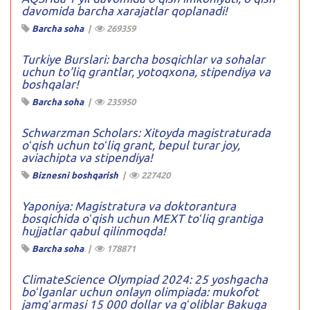
davomida barcha xarajatlar qoplanadi!
Barcha soha
|
269359
Turkiye Burslari: barcha bosqichlar va sohalar
uchun to’liq grantlar, yotoqxona, stipendiya va
boshqalar!
Barcha soha
|
235950
Schwarzman Scholars: Xitoyda magistraturada
oʻqish uchun toʻliq grant, bepul turar joy,
aviachipta va stipendiya!
Biznesni boshqarish
|
227420
Yaponiya: Magistratura va doktorantura
bosqichida oʻqish uchun MEXT toʻliq grantiga
hujjatlar qabul qilinmoqda!
Barcha soha
|
178871
ClimateScience Olympiad 2024: 25 yoshgacha
boʻlganlar uchun onlayn olimpiada: mukofot
jamgʻarmasi 15 000 dollar va gʻoliblar Bakuga