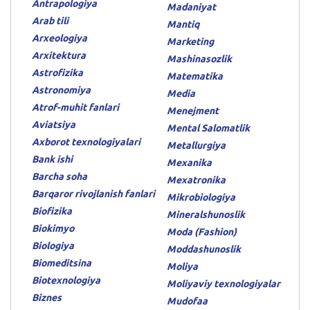
Antrapologiya
Madaniyat
Arab tili
Mantiq
Arxeologiya
Marketing
Arxitektura
Mashinasozlik
Astrofizika
Matematika
Astronomiya
Media
Atrof-muhit fanlari
Menejment
Aviatsiya
Mental Salomatlik
Axborot texnologiyalari
Metallurgiya
Bank ishi
Mexanika
Barcha soha
Mexatronika
Barqaror rivojlanish fanlari
Mikrobiologiya
Biofizika
Mineralshunoslik
Biokimyo
Moda (Fashion)
Biologiya
Moddashunoslik
Biomeditsina
Moliya
Biotexnologiya
Moliyaviy texnologiyalar
Biznes
Mudofaa