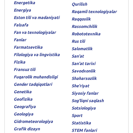
Energetika
Qurilish
Energiya
Raqamli texnologiyalar
Eston tili va madaniyati
Raqqoslik
Falsafa
Rassomchilik
Fan va texnologiyalar
Robototexnika
Fanlar
Rus tili
Farmatsevtika
Salomatlik
Filologiya va lingvistika
San'at
Fizika
San'at tarixi
Fransuz tili
Savodxonlik
Fuqarolik muhandisligi
Shaharsozlik
Gender tadqiqotlari
She'riyat
Genetika
Siyosiy fanlar
Geofizika
Sog'liqni saqlash
Geografiya
Sotsiologiya
Geologiya
Sport
Gidrometeorologiya
Statistika
Grafik dizayn
STEM fanlari