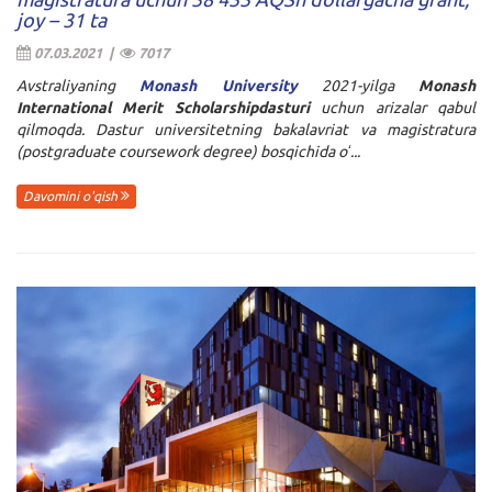
joy – 31 ta
07.03.2021 |
7017
Avstraliyaning
Monash University
2021-yilga
Monash
International Merit Scholarshipdasturi
uchun arizalar qabul
qilmoqda. Dastur universitetning bakalavriat va magistratura
(postgraduate coursework degree) bosqichida oʻ...
Davomini o'qish