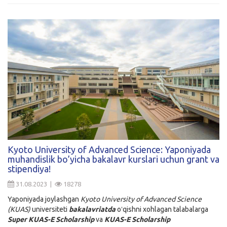
Kyoto University of Advanced Science: Yaponiyada
muhandislik bo’yicha bakalavr kurslari uchun grant va
stipendiya!
31.08.2023 |
18278
Yaponiyada joylashgan
Kyoto University of Advanced Science
(KUAS)
universiteti
bakalavriatda
oʻqishni xohlagan talabalarga
Super KUAS-E Scholarship
va
KUAS-E Scholarship