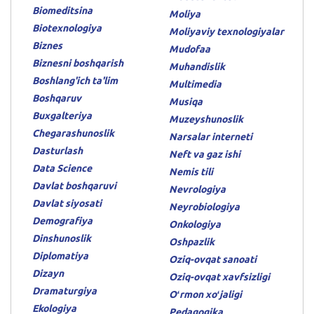
Biomeditsina
Moliya
Biotexnologiya
Moliyaviy texnologiyalar
Biznes
Mudofaa
Biznesni boshqarish
Muhandislik
Boshlang'ich ta'lim
Multimedia
Boshqaruv
Musiqa
Buxgalteriya
Muzeyshunoslik
Chegarashunoslik
Narsalar interneti
Dasturlash
Neft va gaz ishi
Data Science
Nemis tili
Davlat boshqaruvi
Nevrologiya
Davlat siyosati
Neyrobiologiya
Demografiya
Onkologiya
Dinshunoslik
Oshpazlik
Diplomatiya
Oziq-ovqat sanoati
Dizayn
Oziq-ovqat xavfsizligi
Dramaturgiya
Oʻrmon xoʻjaligi
Ekologiya
Pedagogika