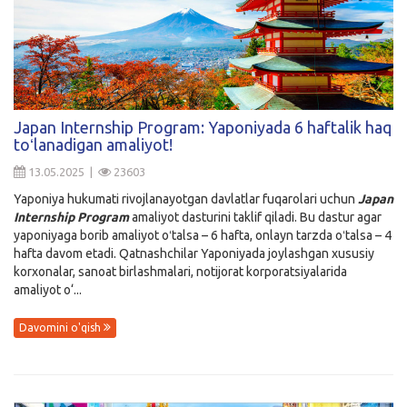
Japan Internship Program: Yaponiyada 6 haftalik haq
toʻlanadigan amaliyot!
13.05.2025 |
23603
Yaponiya hukumati rivojlanayotgan davlatlar fuqarolari uchun
Japan
Internship Program
amaliyot dasturini taklif qiladi. Bu dastur agar
yaponiyaga borib amaliyot oʻtalsa – 6 hafta, onlayn tarzda oʻtalsa – 4
hafta davom etadi. Qatnashchilar Yaponiyada joylashgan xususiy
korxonalar, sanoat birlashmalari, notijorat korporatsiyalarida
amaliyot o‘...
Davomini o'qish