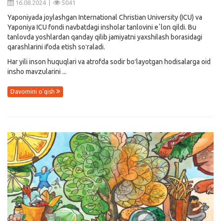
16.08.2024 |
5041
Yaponiyada joylashgan International Christian University (ICU) va
Yaponiya ICU fondi navbatdagi insholar tanlovini eʼlon qildi. Bu
tanlovda yoshlardan qanday qilib jamiyatni yaxshilash borasidagi
qarashlarini ifoda etish soʻraladi.
Har yili inson huquqlari va atrofda sodir boʻlayotgan hodisalarga oid
insho mavzularini ...
Davomini o'qish