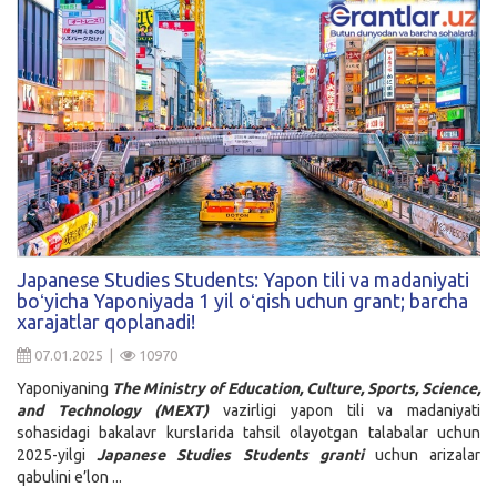
Japanese Studies Students: Yapon tili va madaniyati
boʻyicha Yaponiyada 1 yil oʻqish uchun grant; barcha
xarajatlar qoplanadi!
07.01.2025 |
10970
Yaponiyaning
The Ministry of Education, Culture, Sports, Science,
and Technology (MEXT)
vazirligi yapon tili va madaniyati
sohasidagi bakalavr kurslarida tahsil olayotgan talabalar uchun
2025-yilgi
Japanese Studies Students granti
uchun arizalar
qabulini e’lon ...