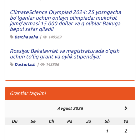
ClimateScience Olympiad 2024: 25 yoshgacha
boʻlganlar uchun onlayn olimpiada: mukofot
jamgʻarmasi 15 000 dollar va gʻoliblar Bakuga
bepul safar qiladi!
Barcha soha
|
149569
Rossiya: Bakalavriat va magistraturada o’qish
uchun to’liq grant va oylik stipendiya!
Dasturlash
|
143806
Grantlar taqvimi
Avgust 2026
Du
Se
Ch
Pa
Ju
Sh
Ya
1
2