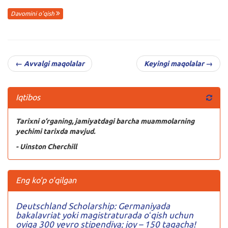
Davomini o'qish
← Avvalgi maqolalar
Keyingi maqolalar →
Iqtibos
Tarixni o‘rganing, jamiyatdagi barcha muammolarning
yechimi tarixda mavjud.
- Uinston Cherchill
Eng ko'p o'qilgan
Deutschland Scholarship: Germaniyada
bakalavriat yoki magistraturada oʻqish uchun
oyiga 300 yevro stipendiya; joy – 150 tagacha!