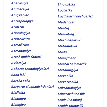
Anatomiya
Lingvistika
Animatsiya
Logistika
Aniq fanlar
Loyihalarni boshqarish
Antrapologiya
Madaniyat
Arab tili
Mantiq
Arxeologiya
Marketing
Arxitektura
Mashinasozlik
Astrofizika
Matematika
Astronomiya
Media
Atrof-muhit fanlari
Menejment
Aviatsiya
Mental Salomatlik
Axborot texnologiyalari
Metallurgiya
Bank ishi
Mexanika
Barcha soha
Mexatronika
Barqaror rivojlanish fanlari
Mikrobiologiya
Biofizika
Mineralshunoslik
Biokimyo
Moda (Fashion)
Biologiya
Moddashunoslik