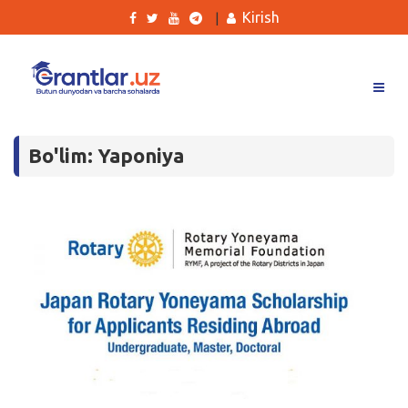
Kirish
|
Grantlar
Bo'lim: Yaponiya
Tanlovlar
Ishlar
Kurslar
Blog
Yana
Qidirish