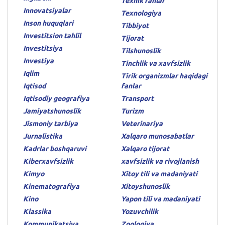
Texnik fanlar
Innovatsiyalar
Texnologiya
Inson huquqlari
Tibbiyot
Investitsion tahlil
Tijorat
Investitsiya
Tilshunoslik
Investiya
Tinchlik va xavfsizlik
Iqlim
Tirik organizmlar haqidagi
Iqtisod
fanlar
Iqtisodiy geografiya
Transport
Jamiyatshunoslik
Turizm
Jismoniy tarbiya
Veterinariya
Jurnalistika
Xalqaro munosabatlar
Kadrlar boshqaruvi
Xalqaro tijorat
Kiberxavfsizlik
xavfsizlik va rivojlanish
Kimyo
Xitoy tili va madaniyati
Kinematografiya
Xitoyshunoslik
Kino
Yapon tili va madaniyati
Klassika
Yozuvchilik
Kommunikatsiya
Zoologiya