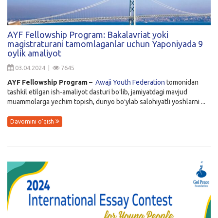
AYF Fellowship Program: Bakalavriat yoki
magistraturani tamomlaganlar uchun Yaponiyada 9
oylik amaliyot
03.04.2024 |
7645
AYF Fellowship
Program
–
Awaji Youth Federation
tomonidan
tashkil etilgan ish-amaliyot dasturi boʻlib, jamiyatdagi mavjud
muammolarga yechim topish, dunyo boʻylab salohiyatli yoshlarni ...
Davomini o'qish