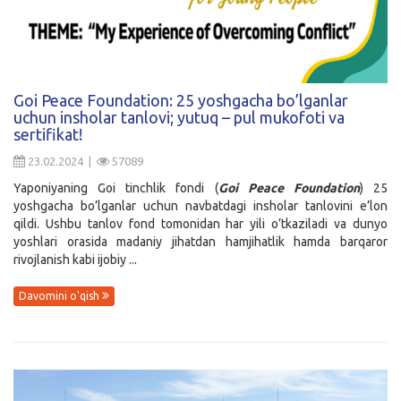
Goi Peace Foundation: 25 yoshgacha bo’lganlar
uchun insholar tanlovi; yutuq – pul mukofoti va
sertifikat!
23.02.2024 |
57089
Yaponiyaning Goi tinchlik fondi (
Goi Peace Foundation
) 25
yoshgacha bo’lganlar uchun navbatdagi insholar tanlovini e’lon
qildi. Ushbu tanlov fond tomonidan har yili o’tkaziladi va dunyo
yoshlari orasida madaniy jihatdan hamjihatlik hamda barqaror
rivojlanish kabi ijobiy ...
Davomini o'qish