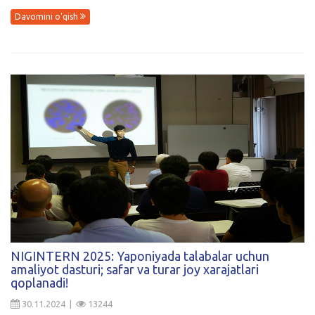
Davomini o'qish
NIGINTERN 2025: Yaponiyada talabalar uchun
amaliyot dasturi; safar va turar joy xarajatlari
qoplanadi!
30.11.2024 |
13244