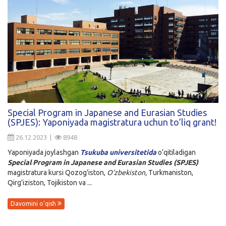
Special Program in Japanese and Eurasian Studies
(SPJES): Yaponiyada magistratura uchun to’liq grant!
26.12.2023 |
8948
Yaponiyada joylashgan
Tsukuba universitetida
o’qitiladigan
Special Program in Japanese and Eurasian Studies (SPJES)
magistratura kursi Qozog’iston,
O’zbekiston,
Turkmaniston,
Qirg’iziston, Tojikiston va ...
Davomini o'qish