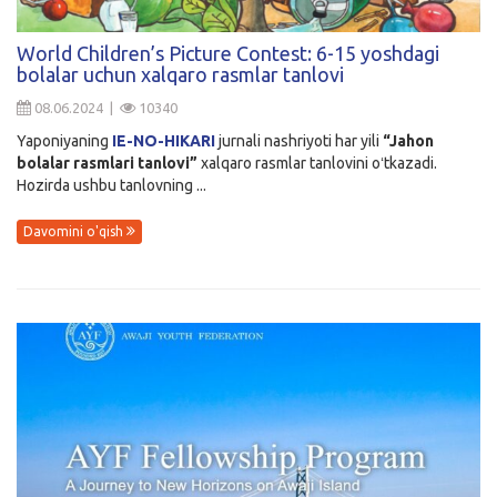
World Children’s Picture Contest: 6-15 yoshdagi
bolalar uchun xalqaro rasmlar tanlovi
08.06.2024 |
10340
Yaponiyaning
IE-NO-HIKARI
jurnali
nashriyoti har yili
“Jahon
bolalar rasmlari tanlovi”
xalqaro rasmlar tanlovini oʻtkazadi.
Hozirda ushbu tanlovning ...
Davomini o'qish