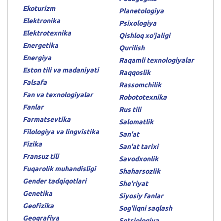
Ekoturizm
Planetologiya
Elektronika
Psixologiya
Elektrotexnika
Qishloq xo'jaligi
Energetika
Qurilish
Energiya
Raqamli texnologiyalar
Eston tili va madaniyati
Raqqoslik
Falsafa
Rassomchilik
Fan va texnologiyalar
Robototexnika
Fanlar
Rus tili
Farmatsevtika
Salomatlik
Filologiya va lingvistika
San'at
Fizika
San'at tarixi
Fransuz tili
Savodxonlik
Fuqarolik muhandisligi
Shaharsozlik
Gender tadqiqotlari
She'riyat
Genetika
Siyosiy fanlar
Geofizika
Sog'liqni saqlash
Geografiya
Sotsiologiya