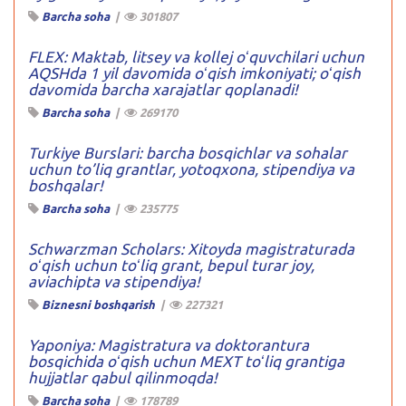
Barcha soha
|
301807
FLEX: Maktab, litsey va kollej oʻquvchilari uchun
AQSHda 1 yil davomida oʻqish imkoniyati; oʻqish
davomida barcha xarajatlar qoplanadi!
Barcha soha
|
269170
Turkiye Burslari: barcha bosqichlar va sohalar
uchun to’liq grantlar, yotoqxona, stipendiya va
boshqalar!
Barcha soha
|
235775
Schwarzman Scholars: Xitoyda magistraturada
oʻqish uchun toʻliq grant, bepul turar joy,
aviachipta va stipendiya!
Biznesni boshqarish
|
227321
Yaponiya: Magistratura va doktorantura
bosqichida oʻqish uchun MEXT toʻliq grantiga
hujjatlar qabul qilinmoqda!
Barcha soha
|
178789