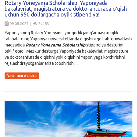
Rotary Yoneyama Scholarship: Yaponiyada
bakalavriat, magistratura va doktoranturada oʻqish
Kirish
uchun 950 dollargacha oylik stipendiya!
09.08.2025 |
24183
Yaponiyaning Rotary Yoneyama yodgorlik jamgʻarmasi xorijlik
talabalarning Yaponiya universitetlarida oʻqishini qoʻllab-quvvatlash
maqsadida
Rotary Yoneyama Scholarship
stipendiya dasturini
taklif etadi. Mazkur dasturga Yaponiyada bakalavriat, magistratura
va doktoranturada oʻqishni yoki oʻqishini Yaponiyaga koʻchirishni
rejalashtirayotganlar ariza topshirishi ...
Davomini o'qish