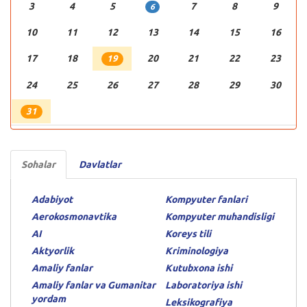
3
4
5
7
8
9
6
10
11
12
13
14
15
16
17
18
20
21
22
23
19
24
25
26
27
28
29
30
31
Sohalar
Davlatlar
Adabiyot
Kompyuter fanlari
Aerokosmonavtika
Kompyuter muhandisligi
AI
Koreys tili
Aktyorlik
Kriminologiya
Amaliy fanlar
Kutubxona ishi
Amaliy fanlar va Gumanitar
Laboratoriya ishi
yordam
Leksikografiya